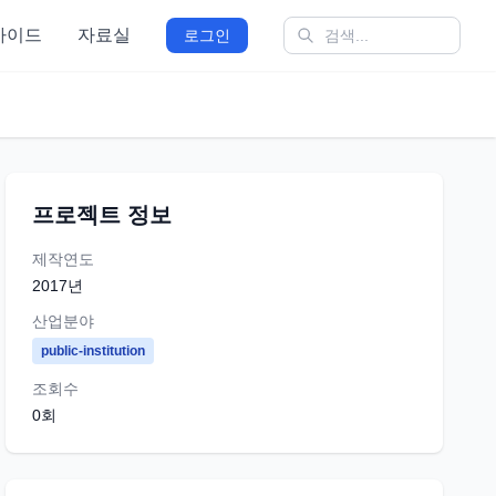
가이드
자료실
로그인
프로젝트 정보
제작연도
2017
년
산업분야
public-institution
조회수
0
회