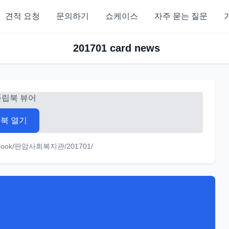
견적 요청
문의하기
쇼케이스
자주 묻는 질문
201701 card news
플립북 뷰어
북 열기
m/ebook/판암사회복지관/201701/