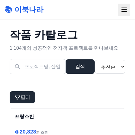
📚 이북나라
작품 카탈로그
1,104개의 성공적인 전자책 프로젝트를 만나보세요
검색
필터
education
전자책
프랑스반
20,828
회 조회