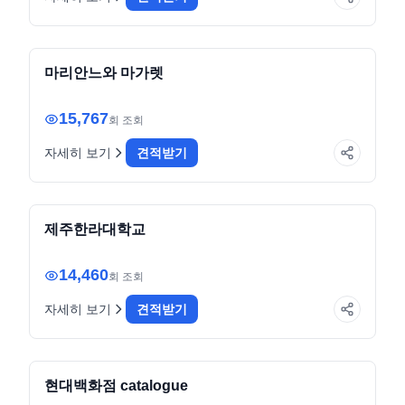
commerce
전자책
마리안느와 마가렛
15,767
회 조회
자세히 보기
견적받기
education
전자책
제주한라대학교
14,460
회 조회
자세히 보기
견적받기
enterprise
전자책
현대백화점 catalogue