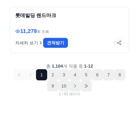
enterprise
전자책
롯데빌딩 랜드마크
11,278
회 조회
자세히 보기
견적받기
총
1,104
개 작품 중
1
-
12
1
2
3
4
5
6
7
8
9
10
1
/
92
페이지