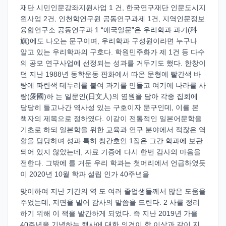
재단 시민인문강좌지원사업 1 건, 한국연구재단 인문도시지
원사업 2건, 인천학연구원 공동연구과제 1건, 지역인문정보
융합연구소 공동연구과 1 “애국일문”은 우리학과 과기(科
旗)에도 나오는 문구이며, 우리학과 구성원이라면 누구나
알고 있는 우리학과의 구호다. 학원민주화가 제 1건 등 다수
의 공모 연구사업에 선정되는 성과를 거두기도 했다. 한창이
던 지난 1988년 동학운동 판화에서 따온 문형에 빨간색 바
탕에 파란색 테두리를 붙여 과기를 만들고 여기에 나라를 사
랑(愛國)하 는 일문인(日文人)의 염원을 담아 각종 집회에
당당히 들고나간 역사성 있는 구호이자 문구인데, 이를 본
책자의 제목으로 정하였다. 이같이 전통적인 일본어문학을
기초로 하되 일본학을 위한 교육과 연구 분야에서 적잖은 역
할을 담당하며 성과 특히 창간호인 1집은 그간 학과에 보관
되어 있지 않았는데, 자료 기증에 다시 한번 감사의 마음을
전한다. 그밖에 를 거둔 우리 학과는 첫머리에서 언급하였듯
이 2020년 10월 학과 설립 인가 40주년을
맞이하여 지난 기간의 역 도 여러 졸업생들께서 많은 도움을
주었는데, 지면을 빌어 감사의 말씀을 드린다. 2 사를 정리
하기 위해 이 책을 발간하게 되었다. 즉 지난 2019년 가을
40주년을 기념하는 행사에 대한 의견이 학 이상과 같이 지