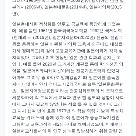
그러나 1965년 국교 화 사업(～2009년)에 참여하는 한편 일
본역사(2006년), 일본현대문화(2014년), 일본지역학(2015
년),
일본현대사회 정상화를 앞두고 공교육에 등장하게 되었는
데, 예를 들면 1961년 한국외국어대학교, 1962년 국제대학
(현재의 서 (2019년), 일본지역문화(2020년) 전공의 전임교
원을 충원하여 일본에 관한 지역학 교육과 연구에도 내실을
기하 경대학교)과 같이 고등교육기관에 일본어과가 각각 설
치되었다. 그러나 이후 한동안 일본 관련 학과의 설치는 고
있다. 예를 들면 2020년 교과과정 개편을 통해 학과 전공 영
역을 ‘일본어커뮤니케이션’이라는 전공기초트랙과 없었다.
아마도 그 이유 중 하나로 일제강점기 때 일본어를 습득한
세대가 많아서인지 적어도 제2외국어로 습득 ‘일본문화콘텐
츠’, ‘일본지역정보융합’이라는 전공심화트랙의 세 트랙으로
세분화하여 각 트랙에서 교육과 연구 할 정도의 상황이 사회
에서 그다지 필요치 않았다는 점을 들 수 있을 것이다. 그리
고 다시 십여 년이 흐른 1973년 의 핵심 역량 개발과 특성화
교육을 위해 노력 중에 있다. 에 일본어가 중등교육기관인
고등학교 교육과정의 제2외국어로 채택되었으며, 이때부터
일본어교사로서의 취 연구 성과를 뒷받침하기 위한 관련 연