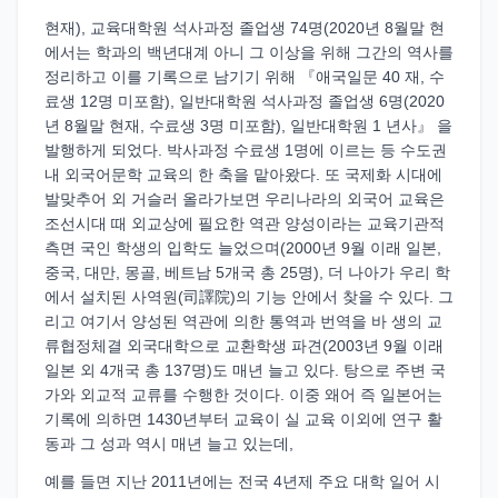
현재), 교육대학원 석사과정 졸업생 74명(2020년 8월말 현
에서는 학과의 백년대계 아니 그 이상을 위해 그간의 역사를
정리하고 이를 기록으로 남기기 위해 『애국일문 40 재, 수
료생 12명 미포함), 일반대학원 석사과정 졸업생 6명(2020
년 8월말 현재, 수료생 3명 미포함), 일반대학원 1 년사』 을
발행하게 되었다. 박사과정 수료생 1명에 이르는 등 수도권
내 외국어문학 교육의 한 축을 맡아왔다. 또 국제화 시대에
발맞추어 외 거슬러 올라가보면 우리나라의 외국어 교육은
조선시대 때 외교상에 필요한 역관 양성이라는 교육기관적
측면 국인 학생의 입학도 늘었으며(2000년 9월 이래 일본,
중국, 대만, 몽골, 베트남 5개국 총 25명), 더 나아가 우리 학
에서 설치된 사역원(司譯院)의 기능 안에서 찾을 수 있다. 그
리고 여기서 양성된 역관에 의한 통역과 번역을 바 생의 교
류협정체결 외국대학으로 교환학생 파견(2003년 9월 이래
일본 외 4개국 총 137명)도 매년 늘고 있다. 탕으로 주변 국
가와 외교적 교류를 수행한 것이다. 이중 왜어 즉 일본어는
기록에 의하면 1430년부터 교육이 실 교육 이외에 연구 활
동과 그 성과 역시 매년 늘고 있는데,
예를 들면 지난 2011년에는 전국 4년제 주요 대학 일어 시