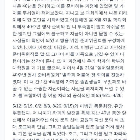
나온 40년을 정리하고 이를 준비하는 과정에 있었던 몇 가
지를 두서없이 적어보았다. 지나고 보 과회의에서 나온 이래
이에 대한 고민을 시작하였고 이듬해인 올 3월 31일 학과회
의에서 40주년 행사 준비와 진 니 부족함이 많고 아쉬움 또
한 많지만 그럼에도 불구하고 지금이 아니면 묻힐 수 있는
사실들이 확인이 되었고 행을 위한 준비위원회를 구성하게
되었다. 이때 이호상, 이강원, 이석, 이병관 그리고 이건상이
준비위원직을 맡 또 그나마 이를 기록으로 남길 수 있어 다
행이라는 생각이 든다. 또 이 과정에서 우리 학과의 학부와
대학원을 거 기로 했으며, 이어서 4월 21일 “일어일문학과
40주년 행사 준비위원회” 발족과 더불어 첫 회의를 진행하
였다. 이 쳐 간 1천 4백명에 가까운 졸업생들이 무엇과도 바
꿀 수 없는 소중한 자산이라는 사실을 뼈저리게 느낄 수 있
어 를 포함하여 총 여덟 차례의 공식적인 회의(4/21, 4/28,
5/12, 5/19, 6/2, 8/3, 8/26, 9/15)와 이병진 동문회장, 유창
뿌듯했다. 더 나아가 학과의 발전을 위해 지난 40년 동안 앞
선에서 이끌어주신 여섯 분의 선배 교원과 다섯 분의 석 초
대 조교와의 만남, 그리고 졸업생들의 협조 등을 거쳐 행사
의 기본 윤곽을 잡게 되었다. 조교, 그리고 이를 믿고 따라와