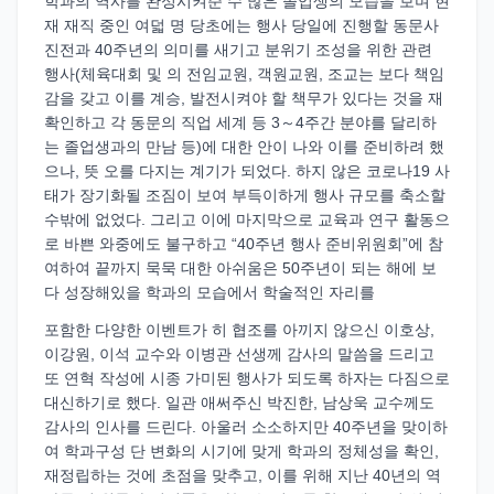
학과의 역사를 완성시켜준 수 많은 졸업생의 모습을 보며 현
재 재직 중인 여덟 명 당초에는 행사 당일에 진행할 동문사
진전과 40주년의 의미를 새기고 분위기 조성을 위한 관련
행사(체육대회 및 의 전임교원, 객원교원, 조교는 보다 책임
감을 갖고 이를 계승, 발전시켜야 할 책무가 있다는 것을 재
확인하고 각 동문의 직업 세계 등 3～4주간 분야를 달리하
는 졸업생과의 만남 등)에 대한 안이 나와 이를 준비하려 했
으나, 뜻 오를 다지는 계기가 되었다. 하지 않은 코로나19 사
태가 장기화될 조짐이 보여 부득이하게 행사 규모를 축소할
수밖에 없었다. 그리고 이에 마지막으로 교육과 연구 활동으
로 바쁜 와중에도 불구하고 “40주년 행사 준비위원회”에 참
여하여 끝까지 묵묵 대한 아쉬움은 50주년이 되는 해에 보
다 성장해있을 학과의 모습에서 학술적인 자리를
포함한 다양한 이벤트가 히 협조를 아끼지 않으신 이호상,
이강원, 이석 교수와 이병관 선생께 감사의 말씀을 드리고
또 연혁 작성에 시종 가미된 행사가 되도록 하자는 다짐으로
대신하기로 했다. 일관 애써주신 박진한, 남상욱 교수께도
감사의 인사를 드린다. 아울러 소소하지만 40주년을 맞이하
여 학과구성 단 변화의 시기에 맞게 학과의 정체성을 확인,
재정립하는 것에 초점을 맞추고, 이를 위해 지난 40년의 역