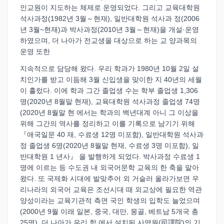
인교원이 지도하는 체제로 운영되었다. 그리고 교육대학원
석사과정(1982년 3월～현재), 일반대학원 석사과 정(2006
년 3월~현재)과 박사과정(2010년 3월～현재)을 개설·운영
하였으며, 더 나아가 전교생을 대상으로 하는 교 양과목의
운영 또한
지속적으로 담당해 왔다. 우리 학과가 1980년 10월 2일 설
치인가를 받고 이듬해 3월 신입생을 맞이한 지 40년의 세월
이 흘렀다. 이에 학과 그간 졸업생 수는 학부 졸업생 1,306
명(2020년 8월말 현재), 교육대학원 석사과정 졸업생 74명
(2020년 8월말 현 에서는 학과의 백년대계 아니 그 이상을
위해 그간의 역사를 정리하고 이를 기록으로 남기기 위해
『애국일문 40 재, 수료생 12명 미포함), 일반대학원 석사과
정 졸업생 6명(2020년 8월말 현재, 수료생 3명 미포함), 일
반대학원 1 년사』 을 발행하게 되었다. 박사과정 수료생 1
명에 이르는 등 수도권 내 외국어문학 교육의 한 축을 맡아
왔다. 또 국제화 시대에 발맞추어 외 거슬러 올라가보면 우
리나라의 외국어 교육은 조선시대 때 외교상에 필요한 역관
양성이라는 교육기관적 측면 국인 학생의 입학도 늘었으며
(2000년 9월 이래 일본, 중국, 대만, 몽골, 베트남 5개국 총
25명), 더 나아가 우리 학 에서 설치된 사역원(司譯院)의 기