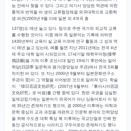
능 안에서 찾을 수 있다. 그리고 여기서 양성된 역관에 의한
통역과 번역을 바 생의 교류협정체결 외국대학으로 교환학
생 파견(2003년 9월 이래 일본 외 4개국 총
137명)도 매년 늘고 있다. 탕으로 주변 국가와 외교적 교류
를 수행한 것이다. 이중 왜어 즉 일본어는 기록에 의하면
1430년부터 교육이 실 교육 이외에 연구 활동과 그 성과 역
시 매년 늘고 있는데, 예를 들면 지난 2011년에는 전국 4년
제 주요 대학 일어 시되었으며, 17세기말 왜학우어청(倭學
偶語廳)을 거쳐 이후 조선시대 말인 19세기 후반에는 일어
학당(日語學 일문학과 평가(중앙일보 주관)에서 전국 5위를
차지한 바 있다. 또 지난 2000년 9월부터 일본문화연구소
주관의 堂)이 그 역할을 이어받은 것으로 알려져 있다. 학술
지 『韓日言語文化硏究』(2007년 6월부터 『東아시아言語
文化硏究』로 바뀜)를 간행 중에 있다. 한편 국권을 상실한
일제강점기에는 일본어가 외국어가 아닌 상용어로서 이 땅
에 35년간 존재하기도 했으며, 광 2005년 이후에는 어학과
문학 중심의 교과 과정을 개편하고 인문학 분야의 인력양성
을 위해 수도권 대학 특성 복 이후에는 국교단절로 인해 한
동안 공식적으로는 사라지고 구두어로만 존재하기도 했다.