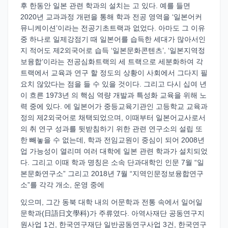
후 한동안 일본 관련 학과의 설치는 고 있다. 예를 들면
2020년 교과과정 개편을 통해 학과 전공 영역을 ‘일본어커
뮤니케이션’이라는 전공기초트랙과 없었다. 아마도 그 이유
중 하나로 일제강점기 때 일본어를 습득한 세대가 많아서인
지 적어도 제2외국어로 습득 ‘일본문화콘텐츠’, ‘일본지역정
보융합’이라는 전공심화트랙의 세 트랙으로 세분화하여 각
트랙에서 교육과 연구 할 정도의 상황이 사회에서 그다지 필
요치 않았다는 점을 들 수 있을 것이다. 그리고 다시 십여 년
이 흐른 1973년 의 핵심 역량 개발과 특성화 교육을 위해 노
력 중에 있다. 에 일본어가 중등교육기관인 고등학교 교육과
정의 제2외국어로 채택되었으며, 이때부터 일본어교사로서
의 취 연구 성과를 뒷받침하기 위한 관련 연구소의 설립 또
한 빼놓을 수 없는데, 학과 전임교원이 중심이 되어 2008년
업 가능성이 열리며 여러 대학에 일본 관련 학과가 설치되었
다. 그리고 이때 학과 명칭은 소속 단과대학인 인문 7월 “일
본문화연구소” 그리고 2018년 7월 “지역인문정보융합연구
소”를 각각 개소, 운영 중에
있으며, 그간 동북 대학 내의 어문학과 전통 속에서 일어일
문학과(日語日文學科)가 주류였다. 아역사재단 공동연구지
원사업 1건, 한국연구재단 일반공동연구사업 3건, 한국연구