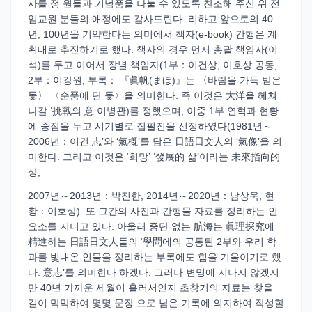
사를 정 원들과 기념품을 나눌 수 있도록 찬조해 주신 위 전
임교원 분들의 애정에도 감사드린다. 리하고 앞으로의 40
년, 100년을 기약한다는 의미에서 책자(e-book) 간행은 계
획대로 추진하기로 했다. 책자의 경우 먼저 총괄 책임자(이
석)를 두고 이어서 장별 책임자(1부：이건상, 이호상 공동,
2부：이강원, 부록： 『眞帆(まほ)』는 〈바람을 가득 받은
돛〉 〈순풍에 단 돛〉을 의미한다. 즉 이것은 大洋을 헤쳐
나갈 ‘挑戰의 意 이병관)를 정했으며, 이중 1부 연혁과 현황
에 중점을 두고 시기별로 집필진을 선정하였다(1981년～
2006년：이건 志’와 ‘氣槪’를 담은 日語日文人의 ‘氣像’을 의
미한다. 그리고 이것은 ‘희망’ ‘發展的 삶’이라는 未來指向的
상,
2007년～2013년：박진한, 2014년～2020년：남상욱, 현
황：이호상). 또 그간의 사진과 간행물 자료를 정리하는 인
요소를 지니고 있다. 아울러 중단 없는 航海는 眞理探究에
精進하는 日語日文人들의 ‘學問에의 공통된 2부와 우리 학
과를 빛내온 인물을 정리하는 부록에도 힘을 기울이기로 했
다. 意志’를 의미한다 하겠다. 그러나 변명에 지나지 않겠지
만 40년 가까운 세월이 흘러서인지 초창기의 자료는 찾을
길이 막막하여 몇몇 문장 으로 남은 기록에 의지하여 작성할