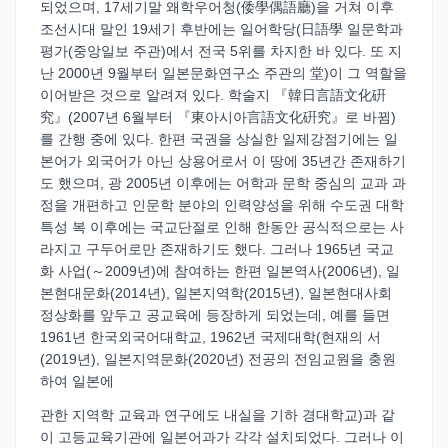
되었으며, 17세기말 왜학우어청(倭學偶語廳)을 거쳐 이후
조선시대 말인 19세기 후반에는 일어학당(日語學 일문학과
평가(중앙일보 주관)에서 전국 5위를 차지한 바 있다. 또 지
난 2000년 9월부터 일본문화연구소 주관의 堂)이 그 역할을
이어받은 것으로 알려져 있다. 학술지 『韓日言語文化硏
究』(2007년 6월부터 『東아시아言語文化硏究』로 바뀜)
를 간행 중에 있다. 한편 국권을 상실한 일제강점기에는 일
본어가 외국어가 아닌 상용어로서 이 땅에 35년간 존재하기
도 했으며, 광 2005년 이후에는 어학과 문학 중심의 교과 과
정을 개편하고 인문학 분야의 인력양성을 위해 수도권 대학
특성 복 이후에는 국교단절로 인해 한동안 공식적으로는 사
라지고 구두어로만 존재하기도 했다. 그러나 1965년 국교
화 사업(～2009년)에 참여하는 한편 일본역사(2006년), 일
본현대문화(2014년), 일본지역학(2015년), 일본현대사회
정상화를 앞두고 공교육에 등장하게 되었는데, 예를 들면
1961년 한국외국어대학교, 1962년 국제대학(현재의 서
(2019년), 일본지역문화(2020년) 전공의 전임교원을 충원
하여 일본에
관한 지역학 교육과 연구에도 내실을 기하 경대학교)과 같
이 고등교육기관에 일본어과가 각각 설치되었다. 그러나 이