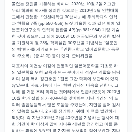
끝없는 전진을 기원하는 바이다. 2020년 10월 2일 2 그간
우리 학과의 역사를 정리한 것으로는 2010년 3월 인천대학
교에서 간행한 『인천대학교 30년사』에 우리학과의 연혁
과 현황을 7쪽 (pp.550~556) 남짓 기술한 것과 같은 책에 일
본문화연구소의 연혁과 현황을 4쪽(pp.981~984) 가량 기술
한 것이 있으며, 그 외에 2010년 10 애국일문의 무궁한 발전
을 기원하며 월 23일 학과설립 30주년을 기념하는 “일문인
의 밤”행사를 계기로 만든 『인천대학교 일어일문학과 동문
회 주소록』(총 41쪽) 등이 있다. 준비위원을
대표하여 이건상 이같이 전통적인 일본어문학을 기초로 하
되 일본학을 위한 교육과 연구 분야에서 적잖은 역할을 담당
하며 성과 특히 창간호인 1집은 그간 학과에 보관되어 있지
않았는데, 자료 기증에 다시 한번 감사의 마음을 전한다. 그
밖에 를 거둔 우리 학과는 첫머리에서 언급하였듯이 2020년
10월 학과 설립 인가 40주년을 맞이하여 지난 기간의 역 도
여러 졸업생들께서 많은 도움을 주었는데, 지면을 빌어 감사
의 말씀을 드린다. 2 사를 정리하기 위해 이 책을 발간하게
되었다. 즉 지난 2019년 가을 40주년을 기념하는 행사에 대
한 의견이 학 이상과 같이 지나온 40년을 정리하고 이를 준
비하는 과정에 있었던 몇 가지를 두서없이 적어보았다. 지나