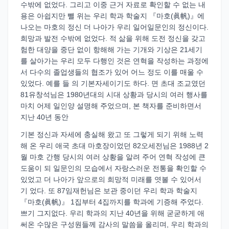
수밖에 없었다. 그리고 이중 근거 자료로 확인할 수 없는 내
용은 아쉽지만 뺄 위는 우리 학과 학술지 『마호(眞帆)』에
나오는 마호의 정신 더 나아가 우리 일어일문인의 정신이다.
희망과 발전 수밖에 없었다. 적 삶을 위해 도전 정신을 갖고
험한 대양을 중단 없이 항해해 가는 기개와 기상은 21세기
를 살아가는 우리 모두 다행인 것은 연혁을 작성하는 과정에
서 다수의 졸업생들의 협조가 있어 어느 정도 이를 매울 수
있었다. 예를 들 의 기본자세이기도 하다. 면 초대 조교였던
81유창석님은 1980년대의 시대 상황과 당시의 여러 행사를
마치 어제 일인양 설명해 주었으며, 본 책자를 준비하면서
지난 40년 동안
기본 정신과 자세에 충실해 왔고 또 그렇게 되기 위해 노력
해 온 우리 애국 초대 마호장이었던 82오세전님은 1988년 2
월 마호 간행 당시의 여러 상황을 알려 주어 연혁 작성에 큰
도움이 되 일문인의 모습에서 자랑스러운 전통을 확인할 수
있었고 더 나아가 앞으로의 희망적 미래를 엿볼 수 있어서
기 었다. 또 87임재헌님은 보관 중이던 우리 학과 학술지
『마호(眞帆)』 1집부터 4집까지를 학과에 기증해 주었다.
쁘기 그지없다. 우리 학과의 지난 40년을 위해 굳굳하게 애
써온 수많은 구성원들께 감사의 말씀을 올리며, 우리 학과의