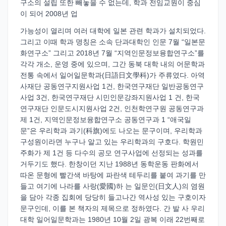
구소의 설립 또한 빼놓을 수 없는데, 학과 전임교원이 중심
이 되어 2008년 업
가능성이 열리며 여러 대학에 일본 관련 학과가 설치되었다.
그리고 이때 학과 명칭은 소속 단과대학인 인문 7월 “일본문
화연구소” 그리고 2018년 7월 “지역인문정보융합연구소”를
각각 개소, 운영 중에 있으며, 그간 동북 대학 내의 어문학과
전통 속에서 일어일문학과(日語日文學科)가 주류였다. 아역
사재단 공동연구지원사업 1건, 한국연구재단 일반공동연구
사업 3건, 한국연구재단 시민인문강좌지원사업 1 건, 한국
연구재단 인문도시지원사업 2건, 인천학연구원 공동연구과
제 1건, 지역인문정보융합연구소 공동연구과 1 “애국일
문”은 우리학과 과기(科旗)에도 나오는 문구이며, 우리학과
구성원이라면 누구나 알고 있는 우리학과의 구호다. 학원민
주화가 제 1건 등 다수의 공모 연구사업에 선정되는 성과를
거두기도 했다. 한창이던 지난 1988년 동학운동 판화에서
따온 문형에 빨간색 바탕에 파란색 테두리를 붙여 과기를 만
들고 여기에 나라를 사랑(愛國)하 는 일문인(日文人)의 염원
을 담아 각종 집회에 당당히 들고나간 역사성 있는 구호이자
문구인데, 이를 본 책자의 제목으로 정하였다. 간 발 사 우리
대학 일어일문학과는 1980년 10월 2일 광복 이래 22번째로