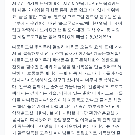
서로간 관계를 단단히 하는 시간이였답니다! ● 드림업멘토
링 시즌12 다양한 체험을 통해 법을 쉽고 재미있게 배워봐
요! 꿈을 향한 드림up! 멘토링 프로그램 멘토링 친구들은 법
무부에서 운영하는 대전 ‘솔로몬로파크’에 다녀왔답니다! 어
렵고 딱딱하게 느껴졌던 법을 모의재판, 과학 수사 등 다양
한 체험프로그램을 통해 재미있게 배울수 있었어요! ●
다문화교실 우리두리 열심히 배워둔 오늘의 요리! 집에 가셔
서 꼭 복습해보세요! 고소한 냄새가 한가득! 한국문화체험!
다문화교실 우리두리 학생들은 한국문화체험의 일환으로
잔칫날 필수인 잡채와 매콤달달 멸치볶음을 만들었어요! 유
난히 더 초롱초롱 빛나는 눈빛 만큼 제대로 배워서 돌아가셨
답니다! ● 안녕하세요 친구와 함께하니 너무나 행복하답니
다! 친구와 함께하는 즐거운 가을나들이! 안녕하세요 프로그
램에서는 깊어가는 가을, 남원에 있는 춘향 테마파크로 나들
이를 다녀왔답니다! 춘향이와 이몽룡도 만나고 즐거운 체험
도 하며 좋은 계절을 다함께 나누고 즐긴 하루였어요! ● 판
암청춘교실 다함께, 브~이! 사랑합니다♡ 판암청춘교실 가
을나들이 다녀왔어요! 판암청춘교실 어머님들과 함께 담양
의 죽녹원에 다녀왔습니 다! 시원하게 뻗은 대나무 숲 아래
가 알록달록한 고우신 어머님들의 웃음소리로 가득했던 즐