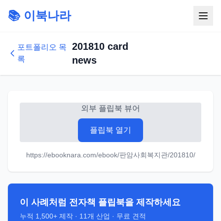
📚 이북나라
201810 card
포트폴리오 목
록
news
외부 플립북 뷰어
플립북 열기
https://ebooknara.com/ebook/판암사회복지관/201810/
이 사례처럼 전자책 플립북을 제작하세요
누적
1,500+
제작 ·
11
개 산업 · 무료 견적