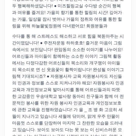
두 행복해하셨답니다! ● 미즈힐링교실 수다방 순간의 행복
과 여유를 즐겨요! 가을의 향기를 통한 힐링의 시간! 깊어가
는 가을, 일상을 잠시 벗어나 가을의 정취와 여유를 통한 힐
링을 위해 하늘물빛정원에 다녀왔어요! 회원분들과
수다를 통 해 스트레스도 해소하고 서로 힘을 북돋아주는 시
간이였답니다! ● 주전자운동 하하호호! 즐거운 마음이 그림
속에서도 보인답니다! 판암동의 소소한 이야기를 나누어요!
어르신들과 아이들이 함께하는 소소한 이야기 그림책 활동
에서는 다정다감한 어르신들의 목소리와 개구쟁이 아이들
의 목소리로 연 신 웃음꽃이 활짝이랍니다! 완성될 이야기그
림책 기대되시죠? ● 자원봉사자 교육 자원봉사자도 자신들
의 인권과 정보를 스스로 지켜나가야 해요! 자원봉사자 인권
교육과 개인정보교육 발마사지를 통해 어르신들과의 따뜻
한 교감중인 우송대학교 발사랑 동아리 친구들과 함께 더 전
문적인 봉사를 위한 자원 봉사자 인권교육과 개인정보보호
에 관한 교육을 진행하였습니다! 가 을 _ 조 병 화 고요히 세
월이 지나가고 있습니다 세월에 닦이어, 맑게 우주 만물이
마음껏 스스로를 단장하여 마지막 그 찬란한 모습을 드러내
고 있습니다. 보아도 보아도 다는 못 보는 이 신비스러운 모