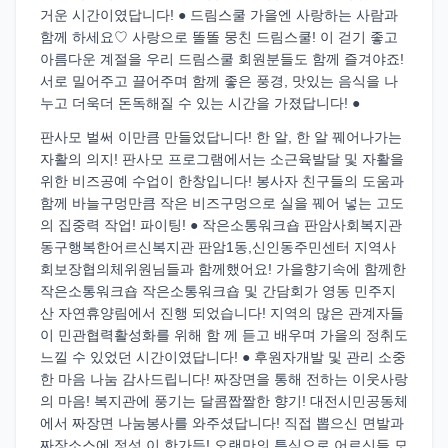
거운 시간이였답니다! ● 드림스쿨 가을엔 사랑하는 사람과
함께 하세요♡ 사랑으로 똘똘 뭉친 드림스쿨! 이 걷기 좋고
아름다운 계절을 우리 드림스쿨 회원분들도 함께 즐겨야죠!
서로 밀어주고 끌어주며 함께 좋은 풍경, 맛있는 음식을 나
누고 더욱더 돈독해질 수 있는 시간을 가졌답니다! ●
판사모 벌써 이만큼 만들었답니다! 한 알, 한 알 꿰어나가는
자활의 의지! 판사모 프로그램에서는 소근육발달 및 자활을
위한 비즈공예 수업이 한창입니다! 봉사자 친구들의 도움과
함께 바늘구멍만큼 작은 비즈구멍으로 실을 꿰어 넣는 고도
의 집중력 작업! 파이팅! ● 작은소통워크숍 판암사회복지관
동구행복한어르신복지관 판암1동,신인동주민센터 지역사
회보장협의체위원님들과 함께했어요! 가을향기속에 함께한
작은소통워크숍 작은소통워크숍 및 간담회가 영동 민주지
산 자연휴양림에서 진행 되었습니다! 지역의 많은 관계자들
이 민관협력활성화를 위해 함 께 듣고 배우며 가을의 정취도
느낄 수 있었던 시간이였답니다! ● 후원자개발 및 관리 소중
한 마음 나눔 감사드립니다! 짜장면을 통해 전하는 이웃사랑
의 마음! 복지관에 풍기는 달콤짭짤한 향기! 대전시민공동체
에서 짜장면 나눔봉사를 와주셨답니다! 직접 뽑으신 면발과
짜장소스에 정성 이 한가득! 오랜만의 특식으로 어르신들 모