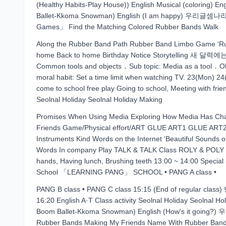
(Healthy Habits-Play House)) English Musical (coloring) E
Ballet-Kkoma Snowman) English (I am happy) 우리글셈나라 
Games」 Find the Matching Colored Rubber Bands Walk
Along the Rubber Band Path Rubber Band Limbo Game ‘Ru
home Back to home Birthday Notice Storytelling 새 달력
Common tools and objects ․ Sub topic: Media as a tool ․ Ob
moral habit: Set a time limit when watching TV. 23(Mon)
come to school free play Going to school, Meeting with fri
Seolnal Holiday Seolnal Holiday Making
Promises When Using Media Exploring How Media Has Chan
Friends Game/Physical effort/ART GLUE ART1 GLUE ART2
Instruments Kind Words on the Internet ‘Beautiful Sounds on
Words In company Play TALK & TALK Class ROLY & POLY Cl
hands, Having lunch, Brushing teeth 13:00 ~ 14:00 Special 
School 「LEARNING PANG」 SCHOOL • PANG A class •
PANG B class • PANG C class 15:15 (End of regular class
16:20 English A·T Class activity Seolnal Holiday Seolnal H
Boom Ballet-Kkoma Snowman) English (How's it going?)
Rubber Bands Making My Friends Name With Rubber Band