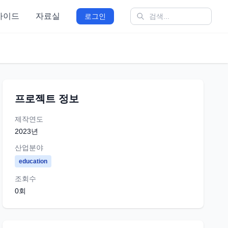
가이드
자료실
로그인
프로젝트 정보
제작연도
2023
년
산업분야
education
조회수
0
회