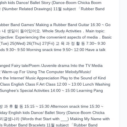
nglish kids Dance/ Ballet Story (Dance-Boom Chicka Boom
(Number Related Drawings) 11월 subject 「Rubber Band
bber Band Games’ Making a Rubber Band Guitar 16:30 ~ Go
에는 내 생일이 들어있어요. Whole Study Activities ․ Main topic:
jective: Experiencing the convenient aspects of media ․ Basic
 24(Tue) 25(Wed) 26(Thu) 27(Fri) 교 육 과 정 활 동 7:30~ 9:30
ends 9:30~ 9:50 Morning snack time 9:50~ 12:00 Have a talk
ged Fairy tale/Poem /Juvenile drama Into the TV Media
 Warm-up For Using The Computer Melody/Music/
 the Internet’ Music Appreciation Play to the Sound of Kind
ass English Class F.Art Class 12:00 ~ 13:00 Lunch Washing
Sunghee's Special Activities 14:00 ~ 15:00 Learning Pang
) 방 과 후 활 동 15:15 ~ 15:30 Afternoon snack time 15:30 ~
oliday English kids Dance/ Ballet Story (Dance-Boom Chicka
 우리글셈나라 (Words that Start with ___) Making My Name with
s Rubber Band Bracelets 11월 subject 「Rubber Band