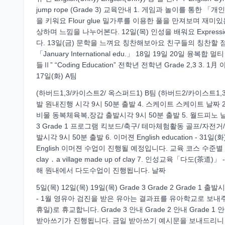
jump rope (Grade 3) 교육안내 1. 게임과 놀이를 통한 
을 키워요 Flour glue 밀가루를 이용한 풀을 만져보며 재미있
상하며 느낌을 나누어본다. 12일(목) 인성을 배워요 Expres
다. 13일(금) 문학을 느껴요 칭찬해보아요 친구들의 칭찬할
「January International edu.」 18일 19일 20일
들Ⅱ” “Coding Education” 전학년 전학년 Grade 2,3 
17일(화) A팀
(하버드1,3/카이스트2/ 옥스퍼드1) B팀 (하버드2/카이스트1
발 원내진행 시각 9시 50분 출발 4. 스케이트 스케이트 날짜 26일
비물 동복체육복,장갑 출발시각 9시 50분 출발 5. 월드피노 날짜 2일(
3 Grade 1 프로그램 킥보드/축구/ 테마체험활동 골프/자전
발시각 9시 50분 출발 6. 이머젼 English education -
English 이머젼 수업이 진행될 예정입니다. 교육 코스 수준별 이머젼 전 학 년
clay ․ a village made up of clay 7. 인성교육
해 원내에서 다도수업이 진행됩니다. 날짜
5일(목) 12일(목) 19일(목) Grade 3 Grade 2 Grade
- 1월 영유아 검진을 받은 유아는 결과표를 유아학교로 보내주시
휴일)로 휴교합니다. Grade 3 안내 Grade 2 안내 Grade 
받아쓰기가 진행됩니다. 금일 받아쓰기 예시문을 보내드리니 