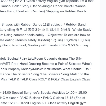
20 English A·T Class activity English gym (Speeds-I’m a fast
 Dance/ Ballet Story (Dance-Jungle Dance Ballet-I Wanna
ers Using Paint and Candles) Stepping on Rubber Bands
ng Shapes with Rubber Bands 11월 subject 「Rubber Band
ice Storytelling 열두 띠 동물에는 소도 돼지도 있어요. Whole Study
ic: Using common tools safely ․ Objective: To explore how to
 Use eating utensils safely 16(Mon) 17(Tue) 18(Wed) 19(Thu)
Going to school, Meeting with friends 9:30~ 9:50 Morning
afely Seolnal Fairy tale/Poem /Juvenile drama The Silly
ffort/ART Free-Hand Drawing Become a Pair of Scissors What’s
s Tools Properly Melody/Music/ Instruments What Should I Do?
mance The Scissors Song ‘The Scissors Song’ Match to the
y Play TALK & TALK Class ROLY & POLY Class English Class
 14:00 Special Sunghee's Special Activities 14:00 ~ 15:00
 class • PANG B class • PANG C class 15:15 (End of
ime 15:30 ~ 16:20 English A·T Class activity English gym