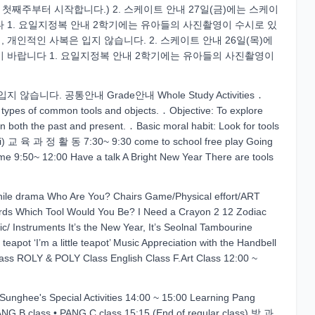
 첫째주부터 시작합니다.) 2. 스케이트 안내 27일(금)에는 스케이
 1. 요일지정복 안내 2학기에는 유아들의 사진촬영이 수시로 있
개인적인 사복은 입지 않습니다. 2. 스케이트 안내 26일(목)에
기 바랍니다 1. 요일지정복 안내 2학기에는 유아들의 사진촬영이
다. 공통안내 Grade안내 Whole Study Activities ․
 types of common tools and objects. ․ Objective: To explore
in both the past and present. ․ Basic moral habit: Look for tools
ri) 교 육 과 정 활 동 7:30~ 9:30 come to school free play Going
ime 9:50~ 12:00 Have a talk A Bright New Year There are tools
venile drama Who Are You? Chairs Game/Physical effort/ART
rds Which Tool Would You Be? I Need a Crayon 2 12 Zodiac
c/ Instruments It’s the New Year, It’s Seolnal Tambourine
eapot ‘I’m a little teapot’ Music Appreciation with the Handbell
ass ROLY & POLY Class English Class F.Art Class 12:00 ~
Sunghee's Special Activities 14:00 ~ 15:00 Learning Pang
B class • PANG C class 15:15 (End of regular class) 방 과