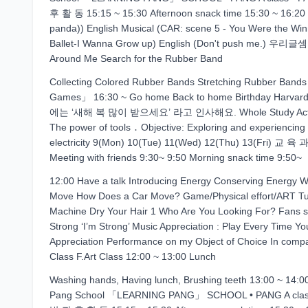
후 활 동 15:15 ~ 15:30 Afternoon snack time 15:30 ~ 16:20 En
panda)) English Musical (CAR: scene 5 - You Were the Win
Ballet-I Wanna Grow up) English (Don't push me.) 우리글
Around Me Search for the Rubber Band
Collecting Colored Rubber Bands Stretching Rubber Ban
Games」 16:30 ~ Go home Back to home Birthday Harva
에는 ‘새해 복 많이 받으세요’ 라고 인사해요. Whole Study Activities 
The power of tools ․ Objective: Exploring and experiencing f
electricity 9(Mon) 10(Tue) 11(Wed) 12(Thu) 13(Fri) 교 육 과
Meeting with friends 9:30~ 9:50 Morning snack time 9:50~
12:00 Have a talk Introducing Energy Conserving Energy Wa
Move How Does a Car Move? Game/Physical effort/ART Turn
Machine Dry Your Hair 1 Who Are You Looking For? Fans sp
Strong ‘I’m Strong’ Music Appreciation : Play Every Time Y
Appreciation Performance on my Object of Choice In com
Class F.Art Class 12:00 ~ 13:00 Lunch
Washing hands, Having lunch, Brushing teeth 13:00 ~ 14:00
Pang School 「LEARNING PANG」 SCHOOL • PANG A class • P