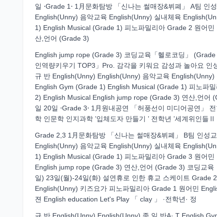
일 ⋅Grade 1⋅ 1月문화탐방 「신나는 썰매장&뷔폐」 A팀 인성교육 
English(Unny) 음악교육 English(Unny) 실내체육 English(U
1) English Musical (Grade 1) 피노파밀리아 Grade 2 원어민 Engl
산,언어 (Grade 3)
English jump rope (Grade 3) 코딩교육「헬로코딩」 (Grad
인역량키우기 TOP3」Pro. 감각을 키워요 감성과 놀아요 인성
규 반 English(Unny) English(Unny) 음악교육 English(Un
English Gym (Grade 1) English Musical (Grade 1) 피노파
2) English Musical English jump rope (Grade 3) 연
일 20일 ⋅Grade 3⋅ 1月원내공연 「허풍선이 미디어공연」 전학년 
학 인문학 인지과학 ’입체도자 만들기 ’ 전학년 ’세계위인들Ⅱ ’
Grade 2,3 1月문화탐방 「신나는 썰매장&뷔폐」 B팀 인성교육 「다
English(Unny) 음악교육 English(Unny) 실내체육 English(U
1) English Musical (Grade 1) 피노파밀리아 Grade 3 원어민 Engl
English jump rope (Grade 3) 연산,언어 (Grade 3) 코
일) 23일(월)-24일(화) 설연휴로 인한 휴교 스케이트 Grade 2 스케이트
English(Unny) 키즈요가 피노파밀리아 Grade 1 원어민 English 
젼 English education Let's Play 「 clay 」 ·전학년· 정
규 반 English(Unny) English(Unny) 종 일 반A· T English Gym (