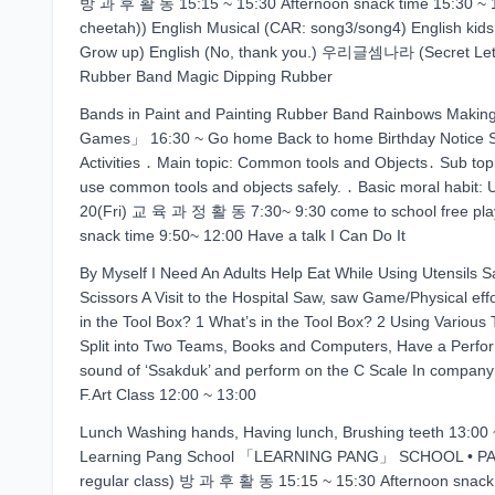
방 과 후 활 동 15:15 ~ 15:30 Afternoon snack time 15:30 ~ 16:
cheetah)) English Musical (CAR: song3/song4) English kids
Grow up) English (No, thank you.) 우리글셈나라 (Secret Lett
Rubber Band Magic Dipping Rubber
Bands in Paint and Painting Rubber Band Rainbows Maki
Games」 16:30 ~ Go home Back to home Birthday Not
Activities ․ Main topic: Common tools and Objects․ Sub top
use common tools and objects safely. ․ Basic moral habit:
20(Fri) 교 육 과 정 활 동 7:30~ 9:30 come to school free play 
snack time 9:50~ 12:00 Have a talk I Can Do It
By Myself I Need An Adults Help Eat While Using Utensils S
Scissors A Visit to the Hospital Saw, saw Game/Physical e
in the Tool Box? 1 What’s in the Tool Box? 2 Using Variou
Split into Two Teams, Books and Computers, Have a Perfor
sound of ‘Ssakduk’ and perform on the C Scale In compan
F.Art Class 12:00 ~ 13:00
Lunch Washing hands, Having lunch, Brushing teeth 13:00 ~
Learning Pang School 「LEARNING PANG」 SCHOOL • PANG A
regular class) 방 과 후 활 동 15:15 ~ 15:30 Afternoon snack t