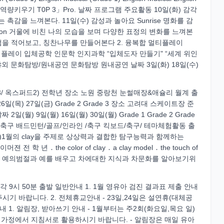
「개인역량키우기 T0P 3」Pro. 날짜 프로그램 주요활동 10일(화) 감각
는 촉감을 느껴본다. 11일(수) 감성과 놀아요 Sunrise 명화를 감
sion 거울에 비친 나의 모습을 보며 다양한 표정의 변화를 느껴본
 점을 적어보고, 칭찬나무를 만들어본다 2. 융복합 멀티플레이
 융복합 멀티 플레이 입체공학 인문학 인지과학 “입체도자 만들기" “세계 위인
3. 1月 야외 문화탐방/원내공연 문화탐방 원내공연 날짜 3일(화) 18일(수)
,3/ 옥스퍼드2) 전학년 장소 노원 중랑천 눈썰매장&애슐리 월계 출
(목) 27일(금) Grade 2 Grade 3 장소 고려대 스케이트장 준
월) 9일(월) 16일(월) 30일(월) Grade 1 Grade 2 Grade
거/축구 배드민턴/골프/인라인 /축구 킥보드/축구/ 테마체험활동 출
 31일(화)1월의 clay을 주제로 상상력과 결합한 탐구능력과 함께하는
 ․ the color of clay ․ a clay model ․ the touch of
「다도(茶道)」 - 예의범절과 예를 배우고 차에대한 지식과 차문화를 알아보기위
 1 출발시각 9시 50분 출발 일반안내 1. 1월 영유아 검진 결과표 제출 안내
기 바랍니다. 2. 전체휴교안내 - 23일,24일은 설연휴(대체공
1 안내 1. 알림장, 받아쓰기 안내 - 1월부터는 주2회(화요일,목요 일)
가정에서 지침서로 활용하시기 바랍니다. - 알림장은 매일 유아