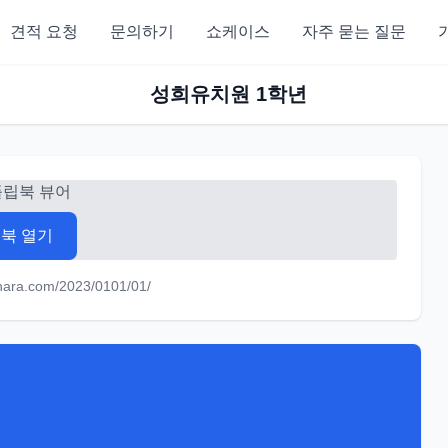
견적 요청
문의하기
쇼케이스
자주 묻는 질문
성희유치원 1학년
플립북 뷰어
북 열기
knara.com/2023/0101/01/