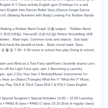
glish A·T Class activity English gym (Feelings-I’m a sad
ner) English kids Dance/ Ballet Story (Dance-Jungle Dance
셈나라 (Making Numbers with Body) Looking For Rubber Bands
ds Making a Rubber Band Graph 11월 subject 「Rubber Band
rd1-최연지(8일), Harvard2-조윤아(1일) Notice Storytelling 새해
․ Main topic: Common tools and objects․ Sub topic:
irst hand the benefit of tools ․ Basic moral habit: Save
 정 활 동 7:30~ 9:30 come to school free play Going to school,
ter and Wind as a Tool Fairy tale/Poem /Juvenile drama Let’s
 off the Light Fans spin, spin 1 Becoming a Laundry
in, spin 2 Dry Your Hair 2 Melody/Music/ Instruments I’m
ou Hear an Object (Triangle) What Am I? ‘What Am I?’ Music
pany Play TALK & TALK Class ROLY & POLY Class English
 Special Sunghee's Special Activities 14:00 ~ 15:00 Learning
ANG B class • PANG C class 15:15 (End of regular class)