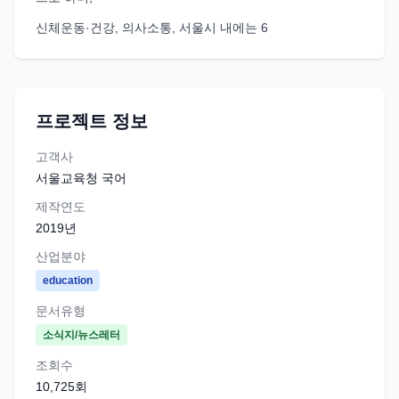
신체운동·건강, 의사소통, 서울시 내에는 6
프로젝트 정보
고객사
서울교육청 국어
제작연도
2019
년
산업분야
education
문서유형
소식지/뉴스레터
조회수
10,725
회