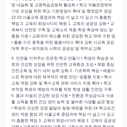
영 내실화 및 교원학습공동체 활성화 • 학교 자율운영체제
기반 조성을 위한 학교 기본운영비 확대 및 행정업무 경감
22 23 서울교육 중점과제 책임 더 넓고 더 깊고 더 촘촘한
책임 3. 교육의 희망사다리 복원 1. 교육의 공공성 강화 • 교
육복지 안전망 구축 및 교육소외 계층 학생 특성에 맞는 맞
춤형 지원 • 교육격차 해소를 위한 공정한 학교 체제 구현 및
• 돌봄 수요 충족을 위한 돌봄서비스 확대 강화 사교육 경감
대책 추진 • 유치원과 사학의 공공성 및 책무성 강화
4. 안전을 지켜주는 든든한 학교 만들기 • 학생의 학습권 보
호와 건강한 성장을 위한 안전한 교육환경 조성 • 체험 중심
안전교육 및 위기 대처 능력 강화 2. 기초학력 책임 • 배움이
느린 학생에 대한 체계적인 예방-진단- 맞춤형 지원 • 특수
교육 역량 강화 및 특수교육 관련 서비스 지원 확대 • 학교
부적응 학생의 예방과 치유를 위한 학생 생활 안전망 구축
5. 몸과 마음의 건강한 성장 지원 • 친환경 무상급식과 식생
활 교육을 통한 건강 관리 능력 및 올바른 식생활 습관 형성
• 학생의 건강한 성장 발달과 질병 예방을 위한 24 학교보건
관리 역량 함양 25 서울교육 중점과제 책임 더 넓고 더 깊고
더 촘촘한 책임 3. 교육의 희망사다리 복원 1. 교육의 공공성
강화 • 교육복지 안전망 구축 및 교육소외 계층 학생 특성에