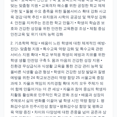
맞는 맞춤형 지원 • 교육격차 해소를 위한 공정한 학교 체제
구현 및 • 돌봄 수요 충족을 위한 돌봄서비스 확대 강화 사교
육 경감 대책 추진 • 유치원과 사학의 공공성 및 책무성 강화
4. 안전을 지켜주는 든든한 학교 만들기 • 학생의 학습권 보
호와 건강한 성장을 위한 안전한 교육환경 조성 • 체험 중심
안전교육 및 위기 대처 능력 강화
2. 기초학력 책임 • 배움이 느린 학생에 대한 체계적인 예방-
진단- 맞춤형 지원 • 특수교육 역량 강화 및 특수교육 관련
서비스 지원 확대 • 학교 부적응 학생의 예방과 치유를 위한
학생 생활 안전망 구축 5. 몸과 마음의 건강한 성장 지원 •
친환경 무상급식과 식생활 교육을 통한 건강 관리 능력 및
올바른 식생활 습관 형성 • 학생의 건강한 성장 발달과 질병
예방을 위한 24 학교보건관리 역량 함양 25 서울교육 중점
과제 3. 자율과 책임의 자치경험 확대 자치 모두 주체가 되
어 함께 만들어가는 더 큰 세상 • 자율과 참여 중심의 학생자
치활동 활성화로 민주적인 학교 문화 조성 • 배움과 성장의
주체로서 삶의 변화를 이끌어 낼 학생 시민 역량 함양 1. 평
화감수성과 민주시민성 함양 • 평화감수성 함양 및 평화교
육 역량 증진 • 차이와 다양성에 대한 존중을 넘어 공존과 상