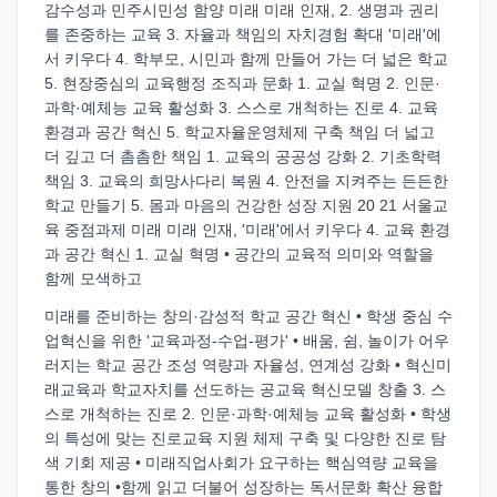
감수성과 민주시민성 함양 미래 미래 인재, 2. 생명과 권리
를 존중하는 교육 3. 자율과 책임의 자치경험 확대 '미래'에
서 키우다 4. 학부모, 시민과 함께 만들어 가는 더 넓은 학교
5. 현장중심의 교육행정 조직과 문화 1. 교실 혁명 2. 인문·
과학·예체능 교육 활성화 3. 스스로 개척하는 진로 4. 교육
환경과 공간 혁신 5. 학교자율운영체제 구축 책임 더 넓고
더 깊고 더 촘촘한 책임 1. 교육의 공공성 강화 2. 기초학력
책임 3. 교육의 희망사다리 복원 4. 안전을 지켜주는 든든한
학교 만들기 5. 몸과 마음의 건강한 성장 지원 20 21 서울교
육 중점과제 미래 미래 인재, '미래'에서 키우다 4. 교육 환경
과 공간 혁신 1. 교실 혁명 • 공간의 교육적 의미와 역할을
함께 모색하고
미래를 준비하는 창의·감성적 학교 공간 혁신 • 학생 중심 수
업혁신을 위한 '교육과정-수업-평가' • 배움, 쉼, 놀이가 어우
러지는 학교 공간 조성 역량과 자율성, 연계성 강화 • 혁신미
래교육과 학교자치를 선도하는 공교육 혁신모델 창출 3. 스
스로 개척하는 진로 2. 인문·과학·예체능 교육 활성화 • 학생
의 특성에 맞는 진로교육 지원 체제 구축 및 다양한 진로 탐
색 기회 제공 • 미래직업사회가 요구하는 핵심역량 교육을
통한 창의 •함께 읽고 더불어 성장하는 독서문화 확산 융합