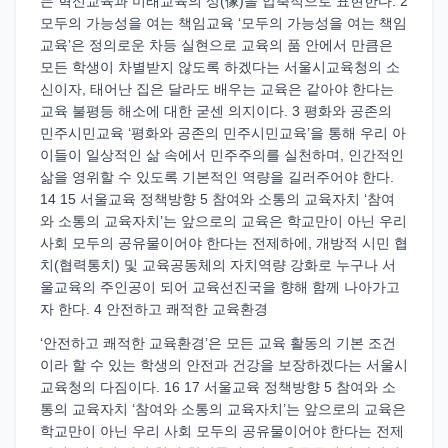
는 혁신교육과 미래교육의 상(像)을 압축적으로 표현한다. 2
모두의 가능성을 여는 책임교육 ‘모두의 가능성을 여는 책임
교육’은 정의로운 차등 실현으로 교육의 품 안에서 만큼은
모든 학생이 차별받지 않도록 하겠다는 서울시교육청의 소
신이자, 태어난 집은 달라도 배우는 교육은 같아야 한다는
교육 불평등 해소에 대한 굳센 의지이다. 3 평화와 공존의
민주시민교육 ‘평화와 공존의 민주시민교육’을 통해 우리 아
이들이 일상적인 삶 속에서 민주주의를 실천하며, 인간적인
삶을 영위할 수 있도록 기본적인 역량을 길러주어야 한다.
14 15 서울교육 정책방향 5 참여와 소통의 교육자치 ‘참여
와 소통의 교육자치’는 앞으로의 교육은 학교만이 아닌 우리
사회 모두의 공유물이어야 한다는 전제하에, 개방적 시민 협
치(협력통치) 및 교육공동체의 자치역량 강화로 누구나 서
울교육의 주인공이 되어 교육선진국을 향해 함께 나아가고
자 한다. 4 안전하고 쾌적한 교육환경
‘안전하고 쾌적한 교육환경’은 모든 교육 활동의 기본 조건
이라 할 수 있는 학생의 안전과 건강을 보장하겠다는 서울시
교육청의 다짐이다. 16 17 서울교육 정책방향 5 참여와 소
통의 교육자치 ‘참여와 소통의 교육자치’는 앞으로의 교육은
학교만이 아닌 우리 사회 모두의 공유물이어야 한다는 전제