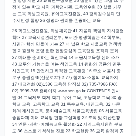
한 성장 지원 25 교육연구정보원 38 질문이 있는 교실 10 우
정이 있는 학교 자치 과학전시관, 교육연수원 39 삶을 가꾸
는 교육 학생교육원, 유아교육진흥원, 40 평화감수성과 민
주시민성 함양 26 생명과 권리를 존중하는 교육
26 학교보건진흥원, 학생체육관 41 자율과 책임의 자치경험
확대 27 교육시설관리본부, 도서관·평생학습관 42 학부모,
시민과 함께 만들어 가는 27 더 넓은 학교 서울교육 정책방
향 지원센터 운영 현황 현장중심의 교육행정 조직과 문화
27 미래를 준비하는 혁신교육 14 서울시교육청 센터 소개
43 모두의 가능성을 여는 책임교육 14 평화와 공존의 민주
시민교육 15 안전하고 쾌적한 교육환경 16 주소 서울시 종
로구 송월길48(신문로2가 2-77) 참여와 소통의 교육자치
17 대표전화 02)1396 교육청 당직실 02) 735-7966 FAX
02) 3999-785 홈페이지 www.sen.go.kr CONTENTS 인사
말 04 교육제도 학제·학기, 유아 교육, 초등학교 교육 30 중
학교 교육, 고등학교 교육 31 특수교육, 대안교육, 32 다문
화/세계시민교육, 문화예술교육 서울교육방향 06 서울교육
중점과제 미래 교육청 현황 교실혁명 22 조직 및 예산현황
34 인문 ·과학 ·예체능교육 활성화 22 지역교육지원청 분포
도 36 스스로 개척하는 진로 23 학교현황 36 교육 환경과 공