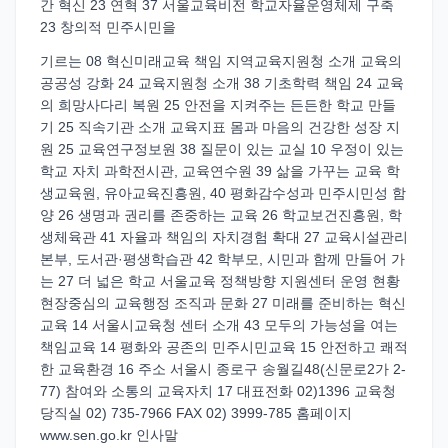
간 혁신 23 연혁 37 서울교육비전 학교자율운영체제 구축
23 창의적 민주시민을
기르는 08 혁신미래교육 책임 지역교육지원청 소개 교육의
공공성 강화 24 교육지원청 소개 38 기초학력 책임 24 교육
의 희망사다리 복원 25 안전을 지켜주는 든든한 학교 만들
기 25 직속기관 소개 교육지표 몸과 마음의 건강한 성장 지
원 25 교육연구정보원 38 질문이 있는 교실 10 우정이 있는
학교 자치 과학전시관, 교육연수원 39 삶을 가꾸는 교육 학
생교육원, 유아교육진흥원, 40 평화감수성과 민주시민성 함
양 26 생명과 권리를 존중하는 교육 26 학교보건진흥원, 학
생체육관 41 자율과 책임의 자치경험 확대 27 교육시설관리
본부, 도서관·평생학습관 42 학부모, 시민과 함께 만들어 가
는 27 더 넓은 학교 서울교육 정책방향 지원센터 운영 현황
현장중심의 교육행정 조직과 문화 27 미래를 준비하는 혁신
교육 14 서울시교육청 센터 소개 43 모두의 가능성을 여는
책임교육 14 평화와 공존의 민주시민교육 15 안전하고 쾌적
한 교육환경 16 주소 서울시 종로구 송월길48(신문로2가 2-
77) 참여와 소통의 교육자치 17 대표전화 02)1396 교육청
당직실 02) 735-7966 FAX 02) 3999-785 홈페이지
www.sen.go.kr 인사말