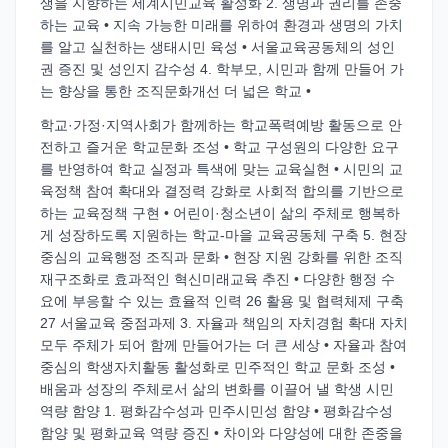
생을 지향하는 세계시민교육 활성화 2. 생명과 권리를 존중
하는 교육 • 지속 가능한 미래를 위하여 환경과 생명의 가치
를 알고 실천하는 생태시민 육성 • 서울교육공동체의 성인
권 증진 및 성인지 감수성 4. 학부모, 시민과 함께 만들어 가
는 향상을 통한 조직문화개선 더 넓은 학교 •
학교·가정·지역사회가 함께하는 학교폭력예방 활동으로 안
전하고 즐거운 학교문화 조성 • 학교 구성원의 다양한 요구
를 반영하여 학교 실정과 특색에 맞는 교육실현 • 시민의 교
육정책 참여 확대와 결정력 강화로 사회적 합의를 기반으로
하는 교육정책 구현 • 어린이·청소년이 삶의 주체로 행복하
게 성장하도록 지원하는 학교-마을 교육공동체 구축 5. 현장
중심의 교육행정 조직과 문화 • 현장 지원 강화를 위한 조직
재구조화로 효과적인 혁신미래교육 추진 • 다양한 행정 수
요에 부응할 수 있는 효율적 인력 26 활용 및 협력체제 구축
27 서울교육 중점과제 3. 자율과 책임의 자치경험 확대 자치
모두 주체가 되어 함께 만들어가는 더 큰 세상 • 자율과 참여
중심의 학생자치활동 활성화로 민주적인 학교 문화 조성 •
배움과 성장의 주체로서 삶의 변화를 이끌어 낼 학생 시민
역량 함양 1. 평화감수성과 민주시민성 함양 • 평화감수성
함양 및 평화교육 역량 증진 • 차이와 다양성에 대한 존중을