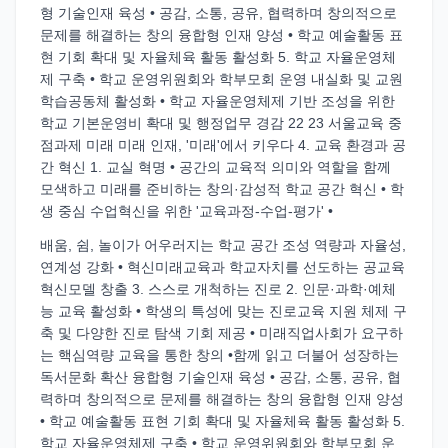
형 기술인재 육성 • 공감, 소통, 공유, 협력하며 창의적으로
문제를 해결하는 창의 융합형 인재 양성 • 학교 예술활동 표
현 기회 확대 및 자율체육 활동 활성화 5. 학교 자율운영체
제 구축 • 학교 운영위원회와 학부모회 운영 내실화 및 교원
학습공동체 활성화 • 학교 자율운영체제 기반 조성을 위한
학교 기본운영비 확대 및 행정업무 경감 22 23 서울교육 중
점과제 미래 미래 인재, '미래'에서 키우다 4. 교육 환경과 공
간 혁신 1. 교실 혁명 • 공간의 교육적 의미와 역할을 함께
모색하고 미래를 준비하는 창의·감성적 학교 공간 혁신 • 학
생 중심 수업혁신을 위한 '교육과정-수업-평가' •
배움, 쉼, 놀이가 어우러지는 학교 공간 조성 역량과 자율성,
연계성 강화 • 혁신미래교육과 학교자치를 선도하는 공교육
혁신모델 창출 3. 스스로 개척하는 진로 2. 인문·과학·예체
능 교육 활성화 • 학생의 특성에 맞는 진로교육 지원 체제 구
축 및 다양한 진로 탐색 기회 제공 • 미래직업사회가 요구하
는 핵심역량 교육을 통한 창의 •함께 읽고 더불어 성장하는
독서문화 확산 융합형 기술인재 육성 • 공감, 소통, 공유, 협
력하며 창의적으로 문제를 해결하는 창의 융합형 인재 양성
• 학교 예술활동 표현 기회 확대 및 자율체육 활동 활성화 5.
학교 자율운영체제 구축 • 학교 운영위원회와 학부모회 운