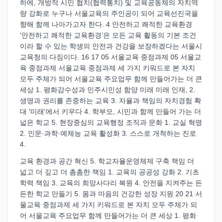
하에, 개방적 시민 협치(협력통치) 및 교육공동체의 자치역
량 강화로 누구나 서울교육의 주인공이 되어 교육선진국을
향해 함께 나아가고자 한다. 4 안전하고 쾌적한 교육환경
‘안전하고 쾌적한 교육환경’은 모든 교육 활동의 기본 조건
이라 할 수 있는 학생의 안전과 건강을 보장하겠다는 서울시
교육청의 다짐이다. 16 17 05 서울교육 중점과제 05 서울교
육 중점과제 서울교육 중점과제 세 가지 키워드로 본 자치
모두 주체가 되어 서울교육 주요업무 함께 만들어가는 더 큰
세상 1. 평화감수성과 민주시민성 함양 미래 미래 인재, 2.
생명과 권리를 존중하는 교육 3. 자율과 책임의 자치경험 확
대 '미래'에서 키우다 4. 학부모, 시민과 함께 만들어 가는 더
넓은 학교 5. 현장중심의 교육행정 조직과 문화 1. 교실 혁명
2. 인문·과학·예체능 교육 활성화 3. 스스로 개척하는 진로
4.
교육 환경과 공간 혁신 5. 학교자율운영체제 구축 책임 더
넓고 더 깊고 더 촘촘한 책임 1. 교육의 공공성 강화 2. 기초
학력 책임 3. 교육의 희망사다리 복원 4. 안전을 지켜주는 든
든한 학교 만들기 5. 몸과 마음의 건강한 성장 지원 20 21 서
울교육 중점과제 세 가지 키워드로 본 자치 모두 주체가 되
어 서울교육 주요업무 함께 만들어가는 더 큰 세상 1. 평화