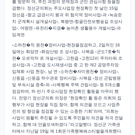
를 방문하 여, 추진 과정의 문제점과 군민 관심사항 등을점
검했다. 정선군의회는 주요사업장 현장확인 첫 날인 15일
정선읍 ‹향교 급경사지 붕괴 위 험지역 정비사업›과 ‹녹송둔
치 군계획시 설개설사업›, 북평면‹항골안전보행숲길 조성사
업›, 여량면 ‹유천리�지경� 농어촌 생활용수 개발사업›과
임계면
‹소하천�직 원천�정비사업›현장을점검하고, 2일차인 16
일에는 화암면 ‹화암산방 조 성사업›, 사북읍 ‹군도7호�직
전� 오르막차 로 개설사업›, 고한읍 ‹고한12리 주차타워 조
성사업›과 ‹고한읍 도시재생사업 중 고 한 제2 공영주차장
입체화 사업 현장›, 남 면 ‹소하천�자미원천� 정비사업›,
신동읍 ‹신동읍 하수관로 정비사업› 사북읍 ‹정선 군립병원
및 부속시설 증축›와 ‹사북행복 주택 건립사업› 등 5개소를
점검하며, 하 반기 주요사업장 현장확인 활동을 마무리 했
다. 전영기 정선군의회 의장은 “현장확인 활 동은 의회와 집
행부가 사업 현장을 직접 찾아, 함께 의견을 모으고 사업추
진의 방 향성을 점검할 수 있는 소중한 기회”라며, “의회는
사업이 원활히 추진될 수 있도록 주민들의 의견을 적극 전달
하고, 함께 대 안을모색하겠다.”라고말했다. 정선군 가족센
터에서 지난달 19일 제 1회온가족행복페스티벌을개최했다.