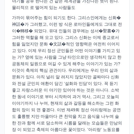
야기를 공유 한다는 건 같은 세계관을 가진다는 뜻이 된다.
물리적으 로 떨어져 있는 사람들도
가까이 묶어주는 힘이 되기도 한다. 그리스인에게는 신화�
神話�가 그러했고, 이런 방 식은 로마인들에게도 그대로 전
이�轉移� 되었다. 유대 인들의 경우에는 성서�聖書�가
그러한 역할을 해 오고 있다. 그리스 신화는 이제 종교로서
힘을 잃었지만 문화 �文話�적인 영향력은 여전히 이어지
고 있다. 이제 우리 정선 군민들은 어떤 이야기를 가지고 있
는 가? 옆에 있는 사람을 그냥 타인으로만 생각하지 않고 한
공동체의 일원으로 여길 수 있게 해주는 이야기가 있는 가?
이것이 축제의 핵심 관건이다. 우리에게는 우리 만의 삶과
문화가 있다. 아직 널리 알 려지지 않았지만 골짜마다 신화
와 전설 군민의 애환이 담긴 ‘설화와 민담’이 있다. 꼭 듣기
좋고 자랑스러운 이 야기만 있어야 하는 것은 아니다. 소박
한 동네 이야기로 부터 시작하여 과거 역사, 그리고 오늘의
이야기까지 나 누며, 현재의 삶과 갈등을 해소하는 그런 화
합의 장이 되 면 좋겠다. 이번 제49회 정선 아리랑제는 공연
도 훌륭했 지만 마을마다 큰 천막을 치고 음식을 나누며 술
한 잔과 함께 서로 담소하며 시름을 달래는 모습들은 만남의
장 이 되었고 축제의 아름다운 꽃이었다. ‘아리랑’ 노동요를