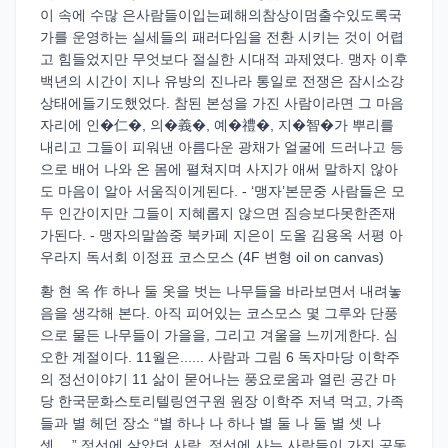
이 속에 수많 은사람들이입는폐해의참상이멈출수있도록국
가를 운영하는 실세들의 패러다임을 전환 시키는 것이 어렵
고 힘들었지만 무엇보다 절실한 시대적 과제였다. 맹자 이후
백년의 시간이 지나 유방의 진나라 통일로 전쟁은 잠시소강
상태에들기도했었다. 참된 본성을 가진 사람이라면 그 마음
자리에 인�仁�, 의�義�, 예�禮�, 지�智�가 뿌리를
내리고 그들이 피워낸 아름다운 광채가 얼굴에 드러나고 등
으로 배어 나와 온 몸에 펼쳐지며 사지가 애써 말하지 않아
도 마음이 알아 서움직이게된다. - ‘맹자’본문중 사람들은 모
두 인간이지만 그들이 지혜롭지 않으면 짐승보다못한존재
가된다. - 맹자의말씀중 북카페 지은이 도올 김용옥 서평 아
우라지 독서회 이정표 코스모스 (4F 변형 oil on canvas)
황 현 옥 作 하나 둘 옷을 벗는 나무들을 바라보면서 내려놓
음을 생각해 본다. 아직 피어있는 코스모스 몇 그루와 단풍
으로 물든 나무들이 가을을, 그리고 겨울을 느끼게한다. 심
오한 계절이다. 11월은...... 사람과 그림 6 독자마당 이학주
의 정선이야기 11 삶이 묻어나는 풍요로움과 열린 공간 마
당 한국문화스토리텔링연구원 원장 이학주 저녁 먹고, 가족
들과 별 헤던 장소 “별 하나 나 하나 별 둘 나 둘 별 셋 나
셋….” 정선에 살았던 사람, 정선에 사는 사람들이 가진 공동