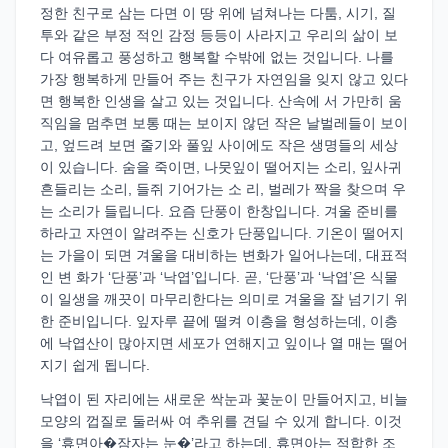
정한 친구로 삼는 다면 이 땅 위에 넘쳐나는 다툼, 시기, 질
투와 같은 부정 적인 감정 등등이 사라지고 우리의 삶이 보
다 여유롭고 풍성하고 행복할 수밖에 없는 것입니다. 나를
가장 행복하게 만들어 주는 친구가 자연임을 잊지 않고 있다
면 행복한 인생을 살고 있는 것입니다. 산속에 서 가만히 움
직임을 멈추면 보통 때는 보이지 않던 작은 날벌레들이 보이
고, 엎드려 보면 줄기와 풀잎 사이에도 작은 생명들의 세상
이 있습니다. 숨을 죽이면, 나뭇잎이 떨어지는 소리, 잎사귀
흔들리는 소리, 들쥐 기어가는 소 리, 벌레가 짝을 찾으며 우
는 소리가 들립니다. 요즘 단풍이 한창입니다. 겨울 준비를
하라고 자연이 알려주는 신호가 단풍입니다. 기온이 떨어지
는 가을이 되면 겨울을 대비하는 변화가 일어나는데, 대표적
인 변 화가 ‘단풍’과 ‘낙엽’입니다. 곧, ‘단풍’과 ‘낙엽’은 식물
이 일생을 깨끗이 마무리한다는 의미로 겨울을 잘 넘기기 위
한 준비입니다. 잎자루 끝에 떨켜 이층을 형성하는데, 이층
에 낙엽산이 많아지면 세포가 연해지고 잎이나 열 매는 떨어
지기 쉽게 됩니다.
낙엽이 된 자리에는 새로운 싹눈과 꽃눈이 만들어지고, 비늘
모양의 껍질로 둘러싸 여 추위를 견딜 수 있게 합니다. 이것
을 ‘휴면아�잠자는 눈�’라고 하는데, 휴면아는 적합한 조