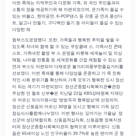
이번 축제는 지역주민과 다문화 가족, 외 국인 주민들과의
소통의 장을 제공하기위 해 마련되었으며, 온가족이 즐길 수
있는 버블쇼, 현악공연, K-POP댄스 등 각종 공 연과 풍선다
트, 달고나 만들기, 구디백만 들기 등 아이들이 즐길 수 있는
다양한 체
험부스도운영됐다. 또한, 가족들과 행복한 추억을 쌓을 수
있도록 자녀와 함께 할 수 있는 쿠킹클래 스, 가족사진 콘테
스트, 가족네컷 촬영 부 스 운영을 비롯해 세계놀이 및 의상
체험, 나라별 전통춤 등 세계문화를 간접 체험할 수 있는 공
연과 부스도 마련되어 다채로운 볼거리와풍부한즐길거리를
선보였다. 이번 축제를 통해 다양성을 존중하고 가 족 친화
적인 사회 분위기를 확산하여 가족 모두가 행복한 도시 정선
이 되는 계기가 마련되었다. 정선군종합사회복지관�관장
주상현 안 젤로 신부�은 지난달 22일 KBS강태원복 지재단
의 어르신 외식지원사업 ‘방방곡곡 행복밥상’에 선정되어,
정선군 신동읍의 어르신 30명을 모시고 행복이 가득 담긴
점심식사를함께나누었다. 이번 행사는 깊어가는 가을날. 정
선군여 성단체협의회, 신동읍적십자회, 신동읍행 정복지센
터와 정선군종합사회복지관의 협력으로 이루어졌다. 신동
읍은 65세이상 노인 인구비율이 39.7%로 높은 편이며 군 청