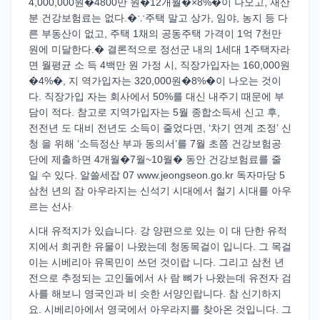
4,000,000원�4800만 원�12개월�×8%�이 나오고, 재산
분 건강보험료는 없다.�∵주택 말고 상가, 임야, 농지 등 다
른 부동산이 없고, 주택 1채의 공동주택 가격이 1억 7천만
원에 미달한다.� 결론적으로 정선군 내의 1세대 1주택자라
면 월평균 소 득 4백만 원 가정 시, 직장가입자는 160,000원
�4%�, 지 역가입자는 320,000원�8%�이 나오는 것이
다. 직장가입 자는 회사에서 50%를 대신 내주기 때문에 부
담이 적다. 참고로 지역가입자는 5월 종합소득세 신고 후,
전전년 도 대비 전년도 소득이 줄었다면, ‘차기 연계 조정’ 신
청 을 위해 ‘소득정산 부과 동의서’를 7월 초쯤 건강보험공
단에 제출하면 4개월�7월~10월� 동안 건강보험료를 줄
일 수 있다. 알쓸세잡 07 www.jeongseon.go.kr 독자마당 5
삼천 년의 잠 아우라지는 신석기 시대에서 철기 시대를 아우
르는 선사
시대 유적지가 있습니다. 강 양편으로 있는 이 대 단한 유적
지에서 희귀한 유물이 나왔는데 청동목걸이 입니다. 그 목걸
이는 시베리아 유목민이 쓰던 것이랍 니다. 그리고 삼천 년
전으로 추정되는 고인돌에서 사 람 뼈가 나왔는데 유전자 검
사를 해보니 영국인과 비 슷한 서양인랍니다. 참 신기하지
요. 시베리아에서 영국에서 아우라지를 찾아온 것입니다. 그