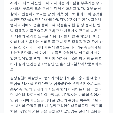
래이고, 서로 자신만이 더 가지려는 이기심을 부추기는 우리
사 회의 구조적 모순 현상은 더욱 심화되고 있다. 잘못을 성
찰하고 반성하기보다는 남 탓 이웃 탓으로 돌리기 바 쁜것을
보면맹자가살았던시대와닮아있지않은가생 각한다. 그러나
맹자 시대에도 법을 뜯어고쳐 백성을 위한 공 평 정대한 변
법 적용을 기득권층들은 귀찮고 번거롭게 여겼으며 법은 그
저 세습의 편리한 도구로 사용되기를 바랄 뿐이었다. 백성이
아파하며 신음하는 소리를 듣고 새로운 정책을 펼쳐 주기 바
라는 전국시대 피지배계층 의민중들은나라와귀족들에게원
하는것은단하나살 아가기 조금은 수월한 법 제도의 개선이
었던 것이었고 맹자는 인간의 아파하는 소리의 시점을 정확
하게 짚어 인간본성의핵심인‘인’을자신의철학과학문적화두
로
평생실천하며살았다. 맹자가 혜왕에게 일러 충고한 내용의
핵심을 재차 설 명한다면 ‘시심�是心� 왕이왕의�足以王
矣�’ 즉, ‘만약 당신에게 저들과 함께 아파하는 마음이 있다
면 자연히 왕도는실현할수있습니다’ 맹자는 나라의 일인자
인 왕과 지배계급들을 상대로 인간의 본성을 회복해야 된다
는 자신의 주장을 굽히지 않았고착한인성을되돌릴수있도록
학문과강연에많 은 공을 들였으며 끊임없는 전쟁의 소용돌