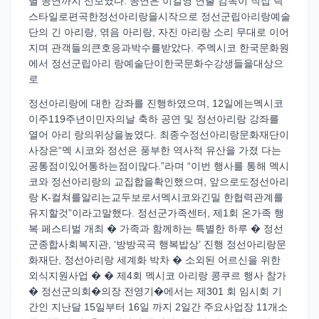
별 공연까지 선보였다. 공연은 이길영 연출 감독이 직접 락
스타일로편곡한정선아리랑을시작으로 정선군립아리랑예술
단의 긴 아리랑, 엮음 아리랑, 자진 아리랑 소리 무대로 이어
지며 관객들의큰호응과박수를받았다. 주멕시코 한국문화원
에서 정선군립아리 랑예술단이한국문화수강생들을대상으
로
정선아리랑에 대한 강좌를 진행하였으며, 12일에는멕시코
이주119주년이민자의날 축하 공연 및 정선아리랑 강좌를
열어 아리 랑의위상을높였다. 최종수정선아리랑문화재단이
사장은“멕 시코와 정선은 풍부한 역사적 유산을 가졌 다는
공통점이있어통하는점이많다.”라며 “이번 행사를 통해 멕시
코와 정선아리랑의 교집합을확인했으며, 앞으로도정선아리
랑 K-컬쳐를알리는교두보로서멕시코와긴밀 한협력관계를
유지할것”이라고말했다. 정선군가족센터, 제1회 온가족 행
복 페스티벌 개최 � 가족과 함께하는 특별한 하루 � 정선
군종합사회복지관, ‘방방곡곡 행복밥상’ 진행 정선아리랑문
화재단, 정선아리랑 세계화 박차 � 소외된 어르신을 위한
외식지원사업 � � 제4회 멕시코 아리랑 콩쿠르 행사 참가
� 정선군의회�의장 전영기�에서는 제301 회 임시회 기
간인 지난달 15일부터 16일 까지 2일간 주요사업장 11개소