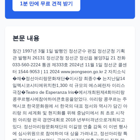
1분 만에 무료 견적 받기
본문 내용
창간 1997년 3월 1일 발행인 정선군수 편집 정선군청 기획
관 발행처 26131 정선군청 정선군 정선읍 봉양3길 21 전화
033-560-2224 통권 제333호 2024년 11월 1일 정선군 콜센
터 1544-9053 | 11 2024 www.jeongseon.go.kr 2 자치소식
�재�정선아리랑문화재단�이사장 최종수� 는지난달14
일멕시코시티에위치한1,300 석 규모의 에스페란자 이리스
극장�Teatro de Esperanza Iris�에서개최된제4회아리랑
콩쿠르행사에참여하여큰호응을얻었다. 아리랑 콩쿠르는 주
멕시코 한국문화원에 서 한국의 대표 정서와 역사가 담긴 아
리랑 의 세계화 및 현지화를 위해 중남미에서 최 초로 시작
된 아리랑 편곡 경연대회로 2018 년부터격년으로개최되고
있다. 정선아리랑문화재단의 이길영 연출 감독 이 이번 행사
에 심사위원으로 참여하여 대 상을 가려내고, 정선아리랑 특