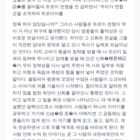
話�를 끌어들여 트로이 전쟁을 언 급하면서 “우리가 연합
군을 조직하여 트로이아를
정복 하지 않았습니까?” 그리스 사람들은 트로이 전쟁이 역
사 가 아닌 허구에 불과했지만 당시 영웅들의 활약상은 신
비로운 전설이라고 생각했다. 하지만 그 신화와 전설을 그들
이 직면한 당대의 문제로 끌고 오니 역사가 실제로 되살아났
던 것이다. 마치 고려가 몽골의 침략을 받을 때 나 조선이 일
제의 침략에 무너지고 압제를 받을 때 단군 신화�檀君神話
�가 우리 정체성을 다시 살려 주면서 역 사의 일부로 작동
하고 저항과 독립과 해방의 힘을 불어 넣어 주었던 것처럼
말이다. 올림피아 평원에 모였던 수많은 사람들이 소크라테
스 이야기에 귀를 기울이기 시작했다. 합리적으로 말하면 먹
히지 않을 법한 제안이 신화를 끌어오니 통했던 것이 다. 그
리고 실제로 그 일을 해낸 사람이 나타났으니, 대 제국을 건
설했던 알렉산드로스 대왕이다. 사람들이 하나의 이야기를
공유하고 거기에 신념�信 念�이 더해지면 그 공동체는 잘
흔들리지 않게 된다. 이 야기를 함께 읽고, 듣고, 말하고, 계
속 전승하면서 스토 리를 매개로 세상을 바라보게 된다. 한
사람 안에 누적 된 이야기는 곧 그 사람의 내면세계인데 이