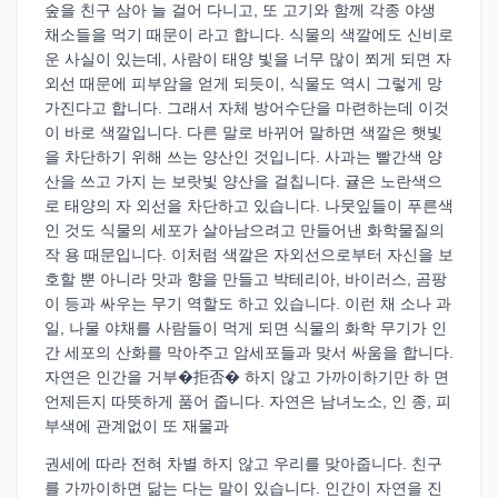
숲을 친구 삼아 늘 걸어 다니고, 또 고기와 함께 각종 야생
채소들을 먹기 때문이 라고 합니다. 식물의 색깔에도 신비로
운 사실이 있는데, 사람이 태양 빛을 너무 많이 쬐게 되면 자
외선 때문에 피부암을 얻게 되듯이, 식물도 역시 그렇게 망
가진다고 합니다. 그래서 자체 방어수단을 마련하는데 이것
이 바로 색깔입니다. 다른 말로 바뀌어 말하면 색깔은 햇빛
을 차단하기 위해 쓰는 양산인 것입니다. 사과는 빨간색 양
산을 쓰고 가지 는 보랏빛 양산을 걸칩니다. 귤은 노란색으
로 태양의 자 외선을 차단하고 있습니다. 나뭇잎들이 푸른색
인 것도 식물의 세포가 살아남으려고 만들어낸 화학물질의
작 용 때문입니다. 이처럼 색깔은 자외선으로부터 자신을 보
호할 뿐 아니라 맛과 향을 만들고 박테리아, 바이러스, 곰팡
이 등과 싸우는 무기 역할도 하고 있습니다. 이런 채 소나 과
일, 나물 야채를 사람들이 먹게 되면 식물의 화학 무기가 인
간 세포의 산화를 막아주고 암세포들과 맞서 싸움을 합니다.
자연은 인간을 거부�拒否� 하지 않고 가까이하기만 하 면
언제든지 따뜻하게 품어 줍니다. 자연은 남녀노소, 인 종, 피
부색에 관계없이 또 재물과
권세에 따라 전혀 차별 하지 않고 우리를 맞아줍니다. 친구
를 가까이하면 닮는 다는 말이 있습니다. 인간이 자연을 진