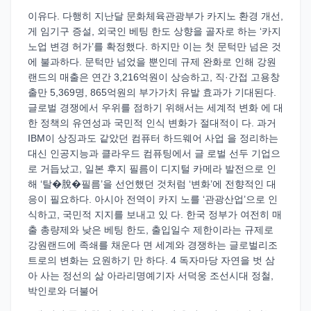
이유다. 다행히 지난달 문화체육관광부가 카지노 환경 개선,
게 임기구 증설, 외국인 베팅 한도 상향을 골자로 하는 ‘카지
노업 변경 허가’를 확정했다. 하지만 이는 첫 문턱만 넘은 것
에 불과하다. 문턱만 넘었을 뿐인데 규제 완화로 인해 강원
랜드의 매출은 연간 3,216억원이 상승하고, 직·간접 고용창
출만 5,369명, 865억원의 부가가치 유발 효과가 기대된다.
글로벌 경쟁에서 우위를 점하기 위해서는 세계적 변화 에 대
한 정책의 유연성과 국민적 인식 변화가 절대적이 다. 과거
IBM이 상징과도 같았던 컴퓨터 하드웨어 사업 을 정리하는
대신 인공지능과 클라우드 컴퓨팅에서 글 로벌 선두 기업으
로 거듭났고, 일본 후지 필름이 디지털 카메라 발전으로 인
해 ‘탈�脫�필름’을 선언했던 것처럼 ‘변화’에 전향적인 대
응이 필요하다. 아시아 전역이 카지 노를 ‘관광산업’으로 인
식하고, 국민적 지지를 보내고 있 다. 한국 정부가 여전히 매
출 총량제와 낮은 베팅 한도, 출입일수 제한이라는 규제로
강원랜드에 족쇄를 채운다 면 세계와 경쟁하는 글로벌리조
트로의 변화는 요원하기 만 하다. 4 독자마당 자연을 벗 삼
아 사는 정선의 삶 아라리명예기자 서덕웅 조선시대 정철,
박인로와 더불어