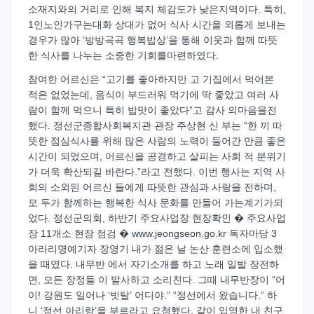
소재지와의 거리로 인해 복지 체감도가 낮은지역이다. 특히,
1인노인가구는대화 상대가 없어 식사 시간을 외롭게 보내는
경우가 많아 ‘방방곡곡 행복밥상’을 통해 이웃과 함께 따뜻
한 식사를 나누는 소중한 기회를마련하였다.
참여한 어르신은 “고기를 좋아하지만 고 기집에서 먹어본
적은 없었는데, 음식이 부드러워 먹기에 딱 좋았고 여러 사
람이 함께 먹으니 특히 밥맛이 좋았다”고 감사 의마음을전
했다. 정선군종합사회복지관 관장 주상현 신 부는 “한 끼 따
뜻한 점심식사를 위해 많은 사람의 노력이 들어간 만큼 좋은
시간이 되었으며, 어르신을 공경하고 살피는 사회 적 분위기
가 더욱 확산되길 바란다.”라고 전했다. 이번 행사는 지역 사
회의 소외된 어르신 들에게 따뜻한 관심과 사랑을 전하며,
모 두가 함께하는 행복한 식사 문화를 만들어 가는계기가되
었다. 정선군의회, 하반기 주요사업장 현장확인 � 주요사업
장 11개소 현장 점검 � www.jeongseon.go.kr 독자마당 3
아라리명예기자 장영기 내가 젊은 날 논산 훈련소에 입소했
을 때였다. 내무반 에서 자기소개를 하고 노래 일발 장전하
면, 모든 장정들 이 발사하고 소리친다. 그때 내무반장이 “어
이! 강원도 일어나 ‘빗탈’ 어디야.” “정선에서 왔습니다.” 하
니 ‘정선 아리랑’을 부르라고 요청했다. 같이 입영한 내 친구