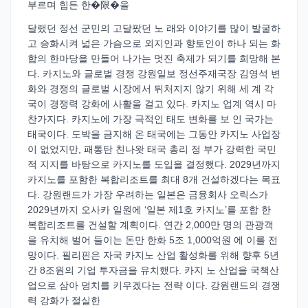
부르며 힘든 한�限�을
달랬던 정선 군민의 고달팠던 노 래와 이야기를 많이 발굴하
고 승화시켜 넓은 가슴으로 외지인과 향토인이 하나 되는 화
합의 한마당을 만들어 나가는 멋진 축제가 되기를 희망해 본
다. 카지노와 글로벌 경쟁 강원일보 정선주재국장 김영석 변
화와 경쟁의 글로벌 시장에서 뒤처지지 않기 위해 세 계 각
국이 경쟁력 강화에 사활을 걸고 있다. 카지노 업계 역시 마
찬가지다. 카지노에 가장 극적인 태도 변화를 보 인 국가는
태국이다. 도박을 금지해 온 태국에는 그동안 카지노 사업장
이 없었지만, 패통탄 친나왓 태국 총리 정 부가 강력한 국민
적 지지를 바탕으로 카지노를 도입을 결정했다. 2029년까지
카지노를 포함한 복합리조트를 최대 8개 건설하겠다는 목표
다. 강원랜드가 가장 우려하는 일본은 금융회사 오릭스가
2029년까지 오사카 일원에 ‘일본 제1호 카지노’를 포함 한
복합리조트를 건설할 계획이다. 연간 2,000만 명의 관광객
을 유치해 벌어 들이는 돈만 한화 5조 1,000억원 에 이를 전
망이다. 필리핀은 자국 카지노 산업 활성화를 위해 향후 5년
간 8조원의 기업 투자금을 유치했다. 카지 노 산업을 국책산
업으로 삼아 덩치를 키우겠다는 전략 이다. 강원랜드의 경쟁
력 강화가 절실한