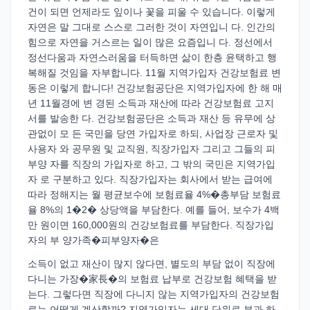
건이 되면 언제라도 잎이나 꽃을 피울 수 있습니다. 이렇게
자연은 말 그대로 스스로 그러한 것이 자연입니 다. 인간의
힘으로 자연을 거스르는 일이 많은 요즘입니 다. 정선에서
정선다움과 자연스러움을 터득하면 삶이 한층 윤택하고 행
복해질 것임을 자부합니다. 11월 지역가입자 건강보험료 변
동은 이렇게 합니다! 건강보험공단은 지역가입자에 한 해 매
년 11월경에 변 경된 소득과 재산에 따라 건강보험료 고지
서를 발송한 다. 건강보험공단은 소득과 재산 등 유무에 상
관없이 모 든 국민을 당연 가입자로 하되, 사업장 근로자 및
사용자 와 공무원 및 교직원, 직장가입자 그리고 그들의 피
부양 자를 직장의 가입자로 하고, 그 밖의 국민은 지역가입
자 로 구분하고 있다. 직장가입자는 회사에서 받는 급여에
따라 정해지는 월 평균보수에 보험료율 4%�총부담 보험료
율 8%의 1�2� 상당액을 부담한다. 예를 들어, 보수가 4백
만 원이면 160,000원의 건강보험료를 부담한다. 직장가입
자의 부 양가족�피부양자�은
소득이 없고 재산이 많지 않다면, 별도의 부담 없이 직장에
다니는 가장�家長�의 보험료 납부로 건강보험 혜택을 받
는다. 그렇다면 직장에 다니지 않는 지역가입자의 건강보험
료는 어떻게 계산할까? 지역가입자는 세대 단위로 부과 하