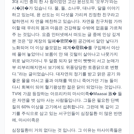
3대 시인 중의 한 사 람이었던 고산 윤선도의 ‘오우가’라는
시�詩�가 있습니 다. 물, 돌, 소나무, 대나무, 달을 이야기
하고 있는데, 윤 선도는 이 다섯을 가리켜 진정한 친구라고
말하면서 자 연을 예찬하고 있습니다. 자연을 친구처럼 가까
이할 때 우리의 몸과 마음은 건강해질 수밖에 없음을 가르쳐
주 는 것입니다. 요즘 인터넷에서 떠도는 글 중에 인상 깊게
본 것은 “양 계장의 밀폐�密閉�된 공간에서 알만 낳다가
노화되어 더 이상 쓸모없는 폐계�廢鷄�를 구입해서 야산
에 풀어 놓았더니 보름이 안 돼 깃털이 살아나고 나뭇가지
위로 날아가더니 두 달쯤 되자 닭 볏이 빳빳이 서고 눈매가
부 리부리해지면서 보기에도 위풍당당한 토종닭으로 변했
다.”라는 글이었습니다. 대자연의 정기를 받고 맑은 공기 와
좋은 물을 마시고 풀과 야채를 먹으니 죽어가던 기능 들이
다시 회복이 되어 혈기왕성한 젊은 닭이 되었다는 것입니다.
TV에 가끔 등장하는 아프리카의 마사이족�Maasai 族� 들
은 자연을 벗 삼아 사는 사람들입니다. 그들은 필요한 단백
질의 60% 이상을 고기에서 섭취합니다. 그런데 똑 같이 고
기를 주식으로 삼고 있는 서구인들이 심장질환 이 많은 반면
에, 마사이족은
심장질환이 거의 없다는 것 입니다. 그 이유는 마사이족들은