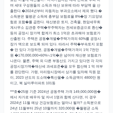
며 세대 구성원들의 소득과 재산 보유에 따라 부담액 을 산
출한다.�2024년부터 자동차는 부과요소에서 제외 했다.�
소득분은 월평균 소득에 총부담 보험료율 8%�장 기요양보
험료 포함�를 곱한다. 재산분은 토지, 건축물, 현암세무회
계사무소 김관중 주택�무주택자는 전세보증금으로 환산�
등의 공정시 장가액 합계가 최소 1억은 초과해야 보험료가
산출된 다. 주택은 공동�개별�주택가격의 60%를 공정시
장가 액으로 보도록 되어 있다. 따라서 주택�부속토지 포함
� 만 있다 가정하면, 공동�개별�주택가격이 1억 7천만
원 �170,000,000×60%≒1억�은 넘어야 재산분 보험료가
나온다. 물론, 주택 외 다른 부동산도 가지고 있다면 각 각의
공정시장가액�재산세 과세표준�을 모두 합산해 1 억 여부
를 판단한다. 가령, 아리랑시장에서 상가를 임차해 직원 없
이, 2023 년도의 도소매�특산물� 소득금액이 4800만 원
이고, 북 실마루아파트 101동
***호�25평 기준 2024년 공동주택 가격 149,000,000원�
에서 자가로 배우자 및 자녀 1명과 함께 산다면, 이 경우
2024년 11월 예상 건강보험료는 얼마나 될까? 소득분으로
24년 11월부터 25년 10월까지 320,000원 �월평균 소득