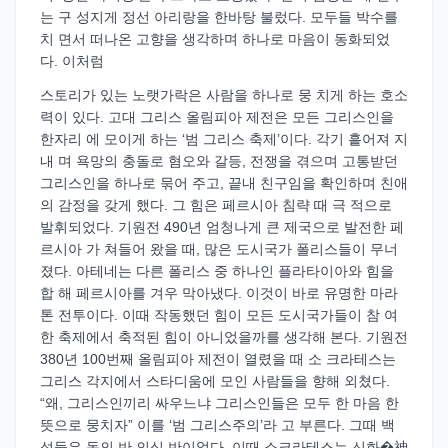
는 구 성지게 정선 아리랑을 한바탕 불렀다. 모두들 박수를
치 면서 떠나온 고향을 생각하며 하나로 마음이 동화되었
다. 이처럼
스토리가 있는 노랫가락은 사람을 하나로 뭉 치게 하는 호소
력이 있다. 고대 그리스 올림피아 제전은 모든 그리스인을
한자리 에 모이게 하는 ‘범 그리스 축제’이다. 각기 흩어져 지
내 며 욕망의 충돌로 혐오와 갈등, 전쟁을 겪으며 고통받던
그리스인을 하나로 묶어 주고, 끝내 친구임을 확인하며 친애
의 감정을 갖게 했다. 그 힘은 페르시아 침략 때 극 적으로
발휘되었다. 기원전 490년 엄청나게 큰 제국으로 발전한 페
르시아 가 쳐들어 왔을 때, 많은 도시국가 폴리스들이 무너
졌다. 아테네는 다른 폴리스 중 하나인 플라타이아와 힘을
합 해 페르시아를 겨우 막아냈다. 이것이 바로 유명한 마라
톤 전투이다. 이때 작동했던 힘이 모든 도시국가들이 참 여
한 축제에서 축적된 힘이 아니었을까를 생각해 본다. 기원전
380년 100번째 올림피아 제전이 열렸을 때 소 크라테스는
그리스 각지에서 스타디움에 모인 사람들을 향해 외쳤다.
“왜, 그리스인끼리 싸우느냐 그리스인들은 모두 한 마음 한
뜻으로 뭉치자” 이를 ‘범 그리스주의’라 고 부른다. 그때 백
성들은 동의 반 의심 반이었다. 이때 소크라테스는 신화�神