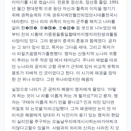
이야기를 시로 썼습니다. 전윤호 정선초, 정선중 졸업. 1991
년 월간 현대문학 으로 등단 자신과 혈족의 이익을 챙기기
위해 권력승계와 기득 권유지에만혈안되었던시대를전국시
대라한다. 진나 라의 귀족이 자신의 군주를 해치고 나라를
갈라 한�韓�, 위�魏�, 조�趙� 등 셋으로 나누었던 때
부터 진의 시황제 가중원을통일할때까지맹자의탄생과활동
사망이있 었다. 그의 평생이 중국의 혼동과 함께였다. 공자
는 그 보다 앞서 였고, 묵자는 그다음 세대, 그리고 묵자가
사 라질즈음맹자가출현했다. 맹자는 산둥지역 노나라 귀퉁
이 추라는 아주 작은 땅 에서 태어났다. 주나라 예법을 따르
던 노나라와 공자의 고향 곡부가 근처에 있어 비교적 유학의
풍토가 지배적 인 곳이었다고 한다. 이 시기에 패권을 장악
한 건 위나 라였다. 그런 위나라였지만 혜왕의
실정으로 나라가 곤 궁하자 혜왕이 맹자에게 물었다. ‘어떻
게 하는 것이 나 라를 이롭게 하는 게 될까요?’라고 묻자, 맹
자는 ‘구태여 이롭게 하기 만을 묻나요? 인과 의만 있다면
저절로 되 는것을’이라고답했다. 그저 패권에만 눈이 먼 어
리석은 혜왕에게 당대의 지 식인이자 용기 있는 맹자의 현답
이 실리만을 추구하는 오늘날우리에게시사하는바가어찌크
지않다고할수 있을까. 사람과의 의리와 신의는 사라진 지 오