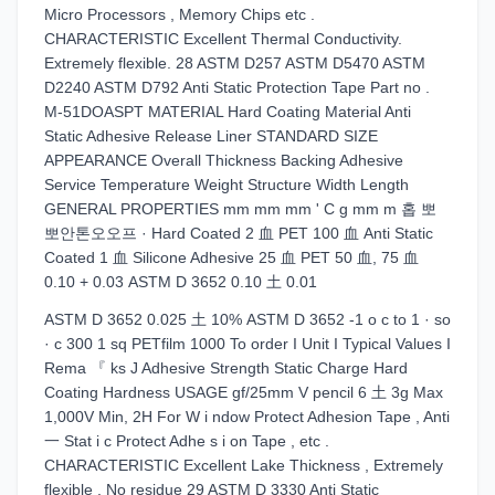
Micro Processors , Memory Chips etc .
CHARACTERISTIC Excellent Thermal Conductivity.
Extremely flexible. 28 ASTM D257 ASTM D5470 ASTM
D2240 ASTM D792 Anti Static Protection Tape Part no .
M-51DOASPT MATERIAL Hard Coating Material Anti
Static Adhesive Release Liner STANDARD SIZE
APPEARANCE Overall Thickness Backing Adhesive
Service Temperature Weight Structure Width Length
GENERAL PROPERTIES mm mm mm ' C g mm m 홉 뽀
뽀안톤오오프 · Hard Coated 2 血 PET 100 血 Anti Static
Coated 1 血 Silicone Adhesive 25 血 PET 50 血, 75 血
0.10 + 0.03 ASTM D 3652 0.10 土 0.01
ASTM D 3652 0.025 土 10% ASTM D 3652 -1 o c to 1 · so
· c 300 1 sq PETfilm 1000 To order I Unit I Typical Values I
Rema 『 ks J Adhesive Strength Static Charge Hard
Coating Hardness USAGE gf/25mm V pencil 6 土 3g Max
1,000V Min, 2H For W i ndow Protect Adhesion Tape , Anti
一 Stat i c Protect Adhe s i on Tape , etc .
CHARACTERISTIC Excellent Lake Thickness , Extremely
flexible , No residue 29 ASTM D 3330 Anti Static