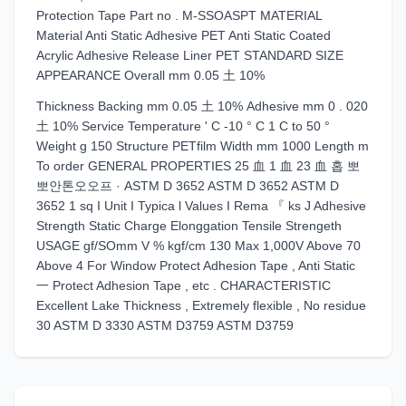
Protection Tape Part no . M-SSOASPT MATERIAL
Material Anti Static Adhesive PET Anti Static Coated
Acrylic Adhesive Release Liner PET STANDARD SIZE
APPEARANCE Overall mm 0.05 土 10%
Thickness Backing mm 0.05 土 10% Adhesive mm 0 . 020
土 10% Service Temperature ' C -10 ° C 1 C to 50 °
Weight g 150 Structure PETfilm Width mm 1000 Length m
To order GENERAL PROPERTIES 25 血 1 血 23 血 홉 뽀
뽀안톤오오프 · ASTM D 3652 ASTM D 3652 ASTM D
3652 1 sq I Unit I Typica l Values I Rema 『 ks J Adhesive
Strength Static Charge Elonggation Tensile Strengeth
USAGE gf/SOmm V % kgf/cm 130 Max 1,000V Above 70
Above 4 For Window Protect Adhesion Tape , Anti Static
一 Protect Adhesion Tape , etc . CHARACTERISTIC
Excellent Lake Thickness , Extremely flexible , No residue
30 ASTM D 3330 ASTM D3759 ASTM D3759