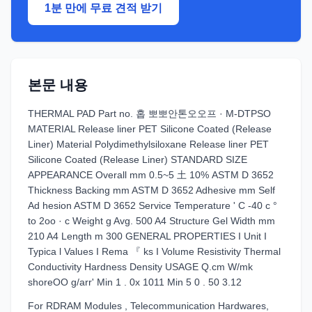
1분 만에 무료 견적 받기
본문 내용
THERMAL PAD Part no. 홉 뽀뽀안톤오오프 · M-DTPSO
MATERIAL Release liner PET Silicone Coated (Release
Liner) Material Polydimethylsiloxane Release liner PET
Silicone Coated (Release Liner) STANDARD SIZE
APPEARANCE Overall mm 0.5~5 土 10% ASTM D 3652
Thickness Backing mm ASTM D 3652 Adhesive mm Self
Ad hesion ASTM D 3652 Service Temperature ' C -40 c °
to 2oo · c Weight g Avg. 500 A4 Structure Gel Width mm
210 A4 Length m 300 GENERAL PROPERTIES I Unit I
Typica l Values I Rema 『 ks I Volume Resistivity Thermal
Conductivity Hardness Density USAGE Q.cm W/mk
shoreOO g/arr' Min 1 . 0x 1011 Min 5 0 . 50 3.12
For RDRAM Modules , Telecommunication Hardwares,