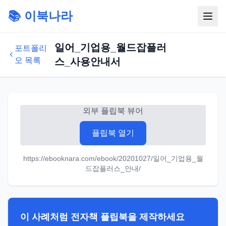
📚 이북나라
일어_기업용_월드잡플러
포트폴리
오 목록
스_사용안내서
외부 플립북 뷰어
플립북 열기
https://ebooknara.com/ebook/20201027/일어_기업용_월
드잡플러스_안내/
이 사례처럼 전자책 플립북을 제작하세요