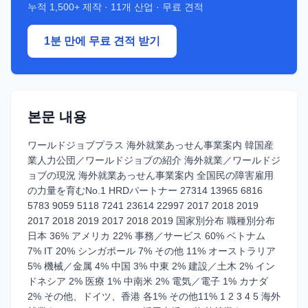
누적
1,500+
제작 ·
11
개 산업 · 무료 견적
1분 만에 무료 견적 받기
본문 내용
ワールドジョブプラス 海外就業あっせん事業案内 韓国産
業人力公団／ワールドジョブの紹介 海外就業／ワールドジ
ョブの現況 海外就業あっせん事業案内 全国民の障害雇用
の力量を育むNo.1 HRDパートナー 27314 13965 6816
5783 9059 5118 7241 23614 22997 2017 2018 2019
2017 2018 2019 2017 2018 2019 国家別分布 職種別分布
日本 36% アメリカ 22% 事務／サービス 60% ベトナム
7% IT 20% シンガポール 7% その他 11% オーストラリア
5% 機械／金属 4% 中国 3% 中東 2% 建設／土木 2% イン
ドネシア 2% 医療 1% 中南米 2% 電気／電子 1% カナダ
2% その他、ドイツ、香港 各1% その他11% 1 2 3 4 5 海外