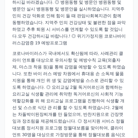
하시길 바라겠습니다. ◎ 병원동행 및 병문안 병원동행 및
병문안 실시 병원동행 및 병문안을 실시하였습니다. 지역주
민의 건강 악화로 인해 힘이 들 때 판암사회복지관이 함께
동행하였습니다. 지역주 민의 건강상태 및 불편한 점을 파악
하였고 추후 퇴원 시 서비스를 연계할 수 있도록 할 것입니
다.모두 건강하시길 바랍니다.! ◎ 위기가정지원 코로나바이
러스감염증 19 예방프로그램
코로나바이러스가 국내에서도 확산됨에 따라, 사례관리 클
라이 언트를 대상으로 유의사항 및 예방수칙 교육(외출자
제, 마스크 착용 등)을 통해 감염을 예방할 수 있도록 하였습
니다. 또한 바이 러스 예방 차원에서 휴대용 손 소독제 물품
지원을 통해 개인 위 생 및 감염예방을 스스로 관리할 수 있
도록 하였습니다. ◎ 요리교실 2월 독거어르신과 함께하는
요리교실 식생활 관리에 취약한 독거어르신의 사회적 기능
역할강화를 위 해 요리교실 프로그램을 진행하여 식생활 개
선 및 스스로 식단 관 리를 할 수 있도록 하였습니다. 2월에
는 차돌박이된장찌개를 만 들었으며, 반찬지원으로 간장깻
잎과 장조림을 제공해드렸습니다. ◎ 정서지원 서비스 정월
대보름 정서지원 프로그램 정월대보름을 맞이하여, 클라이
언트 30명을 대상으로 가정방문을 통해 정월대보름 음식(오