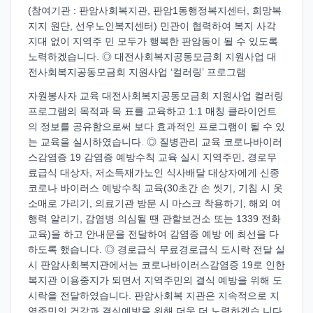
(참여기관 : 판암사회복지관, 판암1동행정복지센터, 희망복
지지 원단, 선우노인복지센터) 민관이 협력하여 복지 사각
지대 없이 지역주 민 모두가 행복한 판암동이 될 수 있도록
노력하겠습니다. ◎ 대전사회복지공동모금회 지원사업 대
전사회복지공동모금회 지원사업 ‘컬러링’ 프로그램
자원봉사자 교육 대전사회복지공동모금회 지원사업 컬러링
프로그램의 목적과 목 표를 교육하고 1:1 매칭 클라이언트
의 정보를 공유함으로써 보다 효과적인 프로그램이 될 수 있
는 교육을 실시하였습니다. ◎ 질병관리 교육 코로나바이러
스감염증 19 감염증 예방수칙 교육 실시 지역주민, 경로무
료급식 대상자, 저소득재가노인 식사배달 대상자에게 신종
코로나 바이러스 예방수칙 교육(30초간 손 씻기, 기침 시 옷
소매로 가리기, 의료기관 방문 시 마스크 착용하기, 해외 여
행력 알리기, 감염병 의심될 땐 관할보건소 또는 1339 전화
교육)을 하고 안내문을 전달하여 감염증 예방 에 최선을 다
하도록 했습니다. ◎ 경로급식 무료경로급식 도시락 전달 실
시 판암사회복지관에서는 코로나바이러스감염증 19로 인한
복지관 이용중지가 되면서 지역주민의 결식 예방을 위해 도
시락을 전달하였습니다. 판암사회복 지관은 지속적으로 지
역주민의 건강과 결식예방을 위해 더욱 더 노력하겠습 니다.