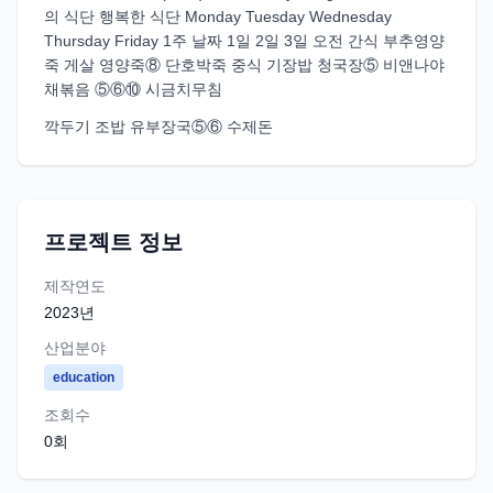
의 식단 행복한 식단 Monday Tuesday Wednesday
Thursday Friday 1주 날짜 1일 2일 3일 오전 간식 부추영양
죽 게살 영양죽⑧ 단호박죽 중식 기장밥 청국장⑤ 비앤나야
채볶음 ⑤⑥⑩ 시금치무침
깍두기 조밥 유부장국⑤⑥ 수제돈
프로젝트 정보
제작연도
2023
년
산업분야
education
조회수
0
회