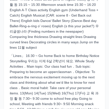
활 동 15:15 ~ 15:30 Afternoon snack time 15:30 ~ 16:20
English A·T Class activity English gym (Underhand Toss +
Catch) English Musical (CAR: scene 8 - Get Back out
There) English kids Dance/ Ballet Story (Dance-Best day
Ballet-Ring-a-ring o' roses) English (s this your jacket?) 우
리글셈나라 (Finding numbers in the newspaper)
Comparing line thickness Drawing straight lines Drawing
curved lines Decorating circles in many ways Jump on the
lines 11월 subject
「Lines」 16:30 ~ Go home Back to home Birthday Notice
Storytelling 우리는 이제 6살 2학년이 돼요. Whole Study
Activities ․ Main topic: Our class had fun ․ Sub topic:
Preparing to become an upperclassman ․ Objective: To
embrace the nervous excitement moving up to the next
class and thinking about what we’d like to know for next
class ․ Basic moral habit: Take care of your personal
items. 13(Mon) 14(Tue) 15(Wed) 16(Thu) 17(Fri) 교 육 과
정 활 동 7:30~ 9:30 come to school free play Going to
school, Meeting with friends 9:30~ 9:50 Morning snack