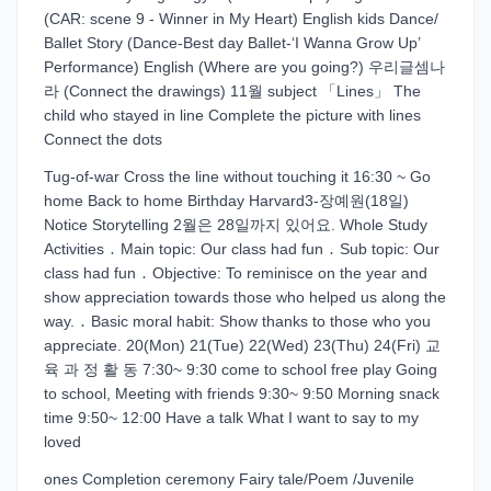
(CAR: scene 9 - Winner in My Heart) English kids Dance/
Ballet Story (Dance-Best day Ballet-‘I Wanna Grow Up’
Performance) English (Where are you going?) 우리글셈나
라 (Connect the drawings) 11월 subject 「Lines」 The
child who stayed in line Complete the picture with lines
Connect the dots
Tug-of-war Cross the line without touching it 16:30 ~ Go
home Back to home Birthday Harvard3-장예원(18일)
Notice Storytelling 2월은 28일까지 있어요. Whole Study
Activities ․ Main topic: Our class had fun ․ Sub topic: Our
class had fun ․ Objective: To reminisce on the year and
show appreciation towards those who helped us along the
way. ․ Basic moral habit: Show thanks to those who you
appreciate. 20(Mon) 21(Tue) 22(Wed) 23(Thu) 24(Fri) 교
육 과 정 활 동 7:30~ 9:30 come to school free play Going
to school, Meeting with friends 9:30~ 9:50 Morning snack
time 9:50~ 12:00 Have a talk What I want to say to my
loved
ones Completion ceremony Fairy tale/Poem /Juvenile