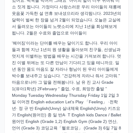
었어요. 떡국을 먹어서 그래요" 아이의 말이 너무 귀여워 미
소 짓게 됩니다. 가정마다 사랑스러운 우리 아이들의 재롱에
웃음꽃 가득한 설 연휴 보내셨으리라 생각됩니다. 2023년의
달력이 벌써 한 장을 넘겨 2월이 되었습니다. 오늘은 교실에
서 들려오는 아이들의 노랫소리에 지난 1년을 회상해보게
됩니다. 2월은 수료와 졸업으로 아이들이
'헤어짐‘이라는 단어를 배우는 달이기도 합니다. 우리 아이
들과 함께 지난 1년의 원 생활을 돌아보며 친구들, 선생님과
멋지게 이별하는 방법을 배우는 시간을 가져보려 합니다. 멋
진 이별 뒤에는 또 다른 만남이 기다리고 있을 테니까요. 일
년 동안 몸도 마음도 잘 자라나 형님이 된 우리 아이들에게
박수를 보내주고 싶습니다. “건강하게 자라나 줘서 고마워."
마음으로나마 그 말을 전해봅니다. 남 유 진 교사 Grade
1(유아1학년) 2February “ 졸업, 수료, 희망찬 출발 ”
Monday Tuesday Wednesday Thursday Friday 1일 2일 3
일 이머젼 English education Let's Play 「Feeling」 ·전학
년· 정 규 반 English(Unny) 실내체육 English(Unny) 키즈요
가 English(원어민) 종 일 반A· T English kids Dance / Ballet
원어민 English (Grade 1,2) English Gym (Grade 2) 연산,
언어 (Grade 3) 코딩교육「헬로코딩」 (Grade 3) 6일 7일 8