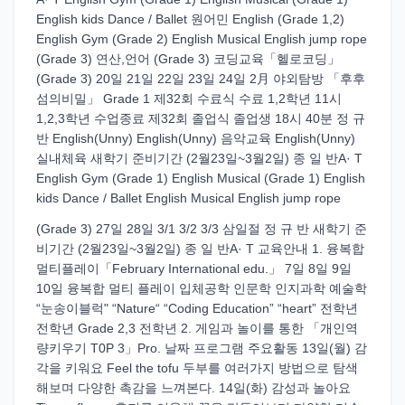
English kids Dance / Ballet 원어민 English (Grade 1,2)
English Gym (Grade 2) English Musical English jump rope
(Grade 3) 연산,언어 (Grade 3) 코딩교육「헬로코딩」
(Grade 3) 20일 21일 22일 23일 24일 2月 야외탐방 「후후
섬의비밀」 Grade 1 제32회 수료식 수료 1,2학년 11시
1,2,3학년 수업종료 제32회 졸업식 졸업생 18시 40분 정 규
반 English(Unny) English(Unny) 음악교육 English(Unny)
실내체육 새학기 준비기간 (2월23일~3월2일) 종 일 반A· T
English Gym (Grade 1) English Musical (Grade 1) English
kids Dance / Ballet English Musical English jump rope
(Grade 3) 27일 28일 3/1 3/2 3/3 삼일절 정 규 반 새학기 준
비기간 (2월23일~3월2일) 종 일 반A· T 교육안내 1. 융복합
멀티플레이「February International edu.」 7일 8일 9일
10일 융복합 멀티 플레이 입체공학 인문학 인지과학 예술학
“눈송이블럭" “Nature“ “Coding Education” “heart” 전학년
전학년 Grade 2,3 전학년 2. 게임과 놀이를 통한 「개인역
량키우기 T0P 3」Pro. 날짜 프로그램 주요활동 13일(월) 감
각을 키워요 Feel the tofu 두부를 여러가지 방법으로 탐색
해보며 다양한 촉감을 느껴본다. 14일(화) 감성과 놀아요