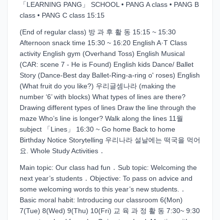
「LEARNING PANG」 SCHOOL • PANG A class • PANG B
class • PANG C class 15:15
(End of regular class) 방 과 후 활 동 15:15 ~ 15:30
Afternoon snack time 15:30 ~ 16:20 English A·T Class
activity English gym (Overhand Toss) English Musical
(CAR: scene 7 - He is Found) English kids Dance/ Ballet
Story (Dance-Best day Ballet-Ring-a-ring o' roses) English
(What fruit do you like?) 우리글셈나라 (making the
number ‘6’ with blocks) What types of lines are there?
Drawing different types of lines Draw the line through the
maze Who’s line is longer? Walk along the lines 11월
subject 「Lines」 16:30 ~ Go home Back to home
Birthday Notice Storytelling 우리나라 설날에는 떡국을 먹어
요. Whole Study Activities ․
Main topic: Our class had fun ․ Sub topic: Welcoming the
next year’s students ․ Objective: To pass on advice and
some welcoming words to this year’s new students. ․
Basic moral habit: Introducing our classroom 6(Mon)
7(Tue) 8(Wed) 9(Thu) 10(Fri) 교 육 과 정 활 동 7:30~ 9:30