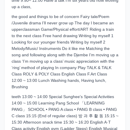
time 9:50~ 12:00 Have a talk I’m six years old now Moving
up a class,
the good and things to be of concern Fairy tale/Poem
/Juvenile drama I’ll never grow up The day I became an
upperclassman Game/Physical effort/ART Riding a train
to the next class Free hand drawing Writing by myself 1
Looking for our younger friends Writing by myself 2
Melody/Music/ Instruments Do it like me Matching the
song and following along with the Djembe I’m moving up a
class ‘I’m moving up a class’ music appreciation with the
‘ring’ method of playing In company Play TALK & TALK
Class ROLY & POLY Class English Class F.Art Class
12:00 ~ 13:00 Lunch Washing hands, Having lunch,
Brushing
teeth 13:00 ~ 14:00 Special Sunghee's Special Activities
14:00 ~ 15:00 Learning Pang School 「LEARNING
PANG」 SCHOOL • PANG A class • PANG B class • PANG
C class 15:15 (End of regular class) 방 과 후 활 동 15:15 ~
15:30 Afternoon snack time 15:30 ~ 16:20 English A·T
Class activity English gym (Ladder Steps) English Musical