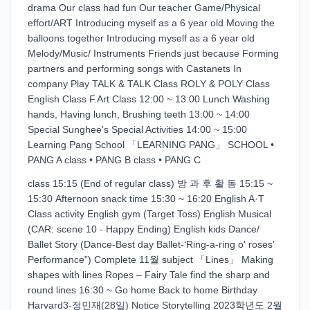
drama Our class had fun Our teacher Game/Physical
effort/ART Introducing myself as a 6 year old Moving the
balloons together Introducing myself as a 6 year old
Melody/Music/ Instruments Friends just because Forming
partners and performing songs with Castanets In
company Play TALK & TALK Class ROLY & POLY Class
English Class F.Art Class 12:00 ~ 13:00 Lunch Washing
hands, Having lunch, Brushing teeth 13:00 ~ 14:00
Special Sunghee's Special Activities 14:00 ~ 15:00
Learning Pang School 「LEARNING PANG」 SCHOOL •
PANG A class • PANG B class • PANG C
class 15:15 (End of regular class) 방 과 후 활 동 15:15 ~
15:30 Afternoon snack time 15:30 ~ 16:20 English A·T
Class activity English gym (Target Toss) English Musical
(CAR: scene 10 - Happy Ending) English kids Dance/
Ballet Story (Dance-Best day Ballet-‘Ring-a-ring o' roses’
Performance”) Complete 11월 subject 「Lines」 Making
shapes with lines Ropes – Fairy Tale find the sharp and
round lines 16:30 ~ Go home Back to home Birthday
Harvard3-정민재(28일) Notice Storytelling 2023학년도 2월