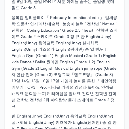
일 9일 10일 졸업 PARTY 서툰 아이들 꿈꾸는 졸업생 롯데
월드 Grade 3
융복합 멀티플레이「 February International edu 」 입체공
학 인문학 인지과학 예술학 ‘ 눈송이 블럭 ' 전학년 ' Nature ‘
전학년 ' Coding Education ' Grade 2,3 ‘ heart ’ 전학년 스케
이트 Grade 2 스케이트 Grade 3 정 규 반 English(Unny)
English(Unny) 음악교육 English(Unny) 실내체육
English(Unny) 키즈요가 English(원어민) 종 일 반A· T
English Gym (Grade 1) English Musical (Grade 1) English
kids Dance / Ballet 원어민 English (Grade 1,2) English
Gym (Grade 2) English Musical English jump rope (Grade
3) 연산,언어 (Grade 3) 코딩교육「헬로코딩」 (Grade 3)
13일 14일 15일 16일 17일 게임과 놀이를 통한 「개인역량
키우기 TOP3」Pro. 감각을 키워요 감성과 놀아요 인성을
배워요 문학을 느껴요 리더쉽을 말해요 전학년 전학년 전학
년 전학년 전학년 2月 야외탐방 롤러 스케이트 Grade 2 정
규
반 English(Unny) English(Unny) 음악교육 English(Unny)
실내체육 English(Unny) 키즈요가 English(원어민) 종 일 반
A· T English Gym (Grade 1) English Musical (Grade 1)