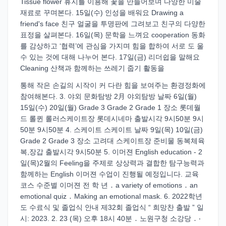
Tissue flower 휴지를 이용해 꽃을 만들어보며 다양한 미술
재료로 꾸며본다. 15일(수) 인성을 배워요 Drawing a
friend's face 친구 얼굴을 투명판에 그려보고 친구의 다양한
표정을 살펴본다. 16일(목) 문학을 느껴요 cooperation 동화
를 감상하고 ‘협력’에 관심을 가지며 힘을 합하여 서로 도 울
수 있는 것에 대해 나누어 본다. 17일(금) 리더쉽을 말해요
Cleaning 산책과 함께하는 쓰레기 줍기 활동을
통해 작은 손길의 시작이 커 다란 힘을 보여주는 환경정화에
참여해본다. 3. 야외 문화탐방 2月 야외탐방 날짜 6일(월)
15일(수) 20일(월) Grade 3 Grade 2 Grade 1 장소 롯데월
드 롤퀸 롤러스케이트장 롯데시네마 출발시각 9시50분 9시
50분 9시50분 4. 스케이트 스케이트 날짜 9일(목) 10일(금)
Grade 2 Grade 3 장소 고려대 스케이트장 준비물 동복체육
복,장갑 출발시각 9시50분 5. 이머젼 English education - 2
일(목)2월의 Feeling을 주제로 상상력과 결합한 탐구능력과
함께하는 English 이머젼 수업이 진행될 예정입니다. 교육
코스 수준별 이머젼 전 학 년 ․ a variety of emotions ․ an
emotional quiz ․ Making an emotional mask. 6. 2022학년
도 수료식 및 졸업식 안내 제32회 졸업식 “ 희망찬 출발 ” 일
시: 2023. 2. 23 (목) 오후 18시 40분 ․ 노원구청 소강당 ․ ‧