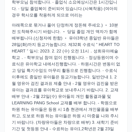
학부모님 참석합니다. ‧ 졸업식 소요예상시간은 1시간입니
다. ‧ 당일 졸업복이 준비되어 있습니다.(사복착용) (여아의
경우 학사모를 착용하게 되므로 머리는
아래쪽으로 묶거나 풀어 단정하게 정돈해 주세요.) ‧ 10분
전 도착해주시기 바랍니다. ‧ 당일 졸업 개인 액자가 함께
배부됩니다.(신청자에 한함) ‧ 유아3학년 종일반 유아들은
28일(화)까지 등교가능합니다. 제32회 수료식 “ HEART TO
HEART ” 일시: 2023. 2. 22 (수) 오전 11시 ․ 성희유아예술
학교 ․ ‧ 학부모님 참여 없이 진행됩니다. ‧ 정상등원이며 수
료식은 유아학교 내에서진행합니다. ‧ 하원시간은 변동이 없
고 당일 특기수업도 마무리 활동으로 진행합니다. ‧ 수료식
이후에도 종일반 유아들은 등교가능합니다. 일반안내 1. 2
월 영유아 검진 결과표 제출 안내 - 2월 영유아 검진을 받은
유아는 결과표를 유아학교로 보내주시기 바랍니다. 2. 교재
배부 안내 - 2월 22일(수) 유아들의 개인 활동결과물 및
LEARNING PANG School 교재를 배부 합니다. - 학원으로
하원 하는 유아들은 등원 시 1층 현관에서 개인물품을 배부
하고, 도보로 하원 하는 유아들은 하원 시 마중을 나와 주시
기 바랍니다. (차량유아들은 차량으로 배부) 3. 새학기 준비
기간 및 첫등원 안내 - 수료하는 유아1,2학년은 2월 23일