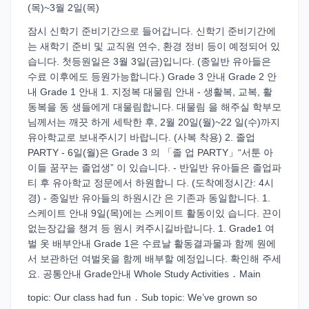
(목)~3월 2일(목)
잠시 신학기 준비기간으로 들어갑니다. 신학기 준비기간에
는 새학기 준비 및 교직원 연수, 환경 정비 등이 예정되어 있
습니다. 첫등원일은 3월 3일(금)입니다. (종일반 유아들은
수료 이후에도 등원가능합니다.) Grade 3 안내 Grade 2 안
내 Grade 1 안내 1. 지정복 대물림 안내 - 생활복, 교복, 활
동복을 동 생들에게 대물림합니다. 대물림 을 해주실 학부모
님께서는 깨끗 하게 세탁한 후, 2월 20일(월)~22 일(수)까지
유아학교로 보내주시기 바랍니다. (사복 착용) 2. 졸업
PARTY - 6일(월)은 Grade 3 의 「졸 업 PARTY」“서툰 아
이들 꿈꾸는 졸업생” 이 있습니다. - 반일반 유아들은 졸업파
티 후 유아학교 정문에서 하원합니 다. (도착예정시간: 4시
경) - 종일반 유아들의 하원시간 은 기존과 동일합니다. 1.
스케이트 안내 9일(목)에는 스케이트 활동이있 습니다. 끈이
없는장갑을 챙겨 등 원시 켜주시길바랍니다. 1. Grade1 여
벌 옷 배부안내 Grade 1은 수료날 활동결과물과 함께 원에
서 보관하던 여벌옷을 함께 배부할 예정입니다. 확인해 주세
요. 공통안내 Grade안내 Whole Study Activities ․ Main
topic: Our class had fun ․ Sub topic: We’ve grown so