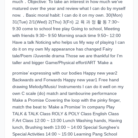
much ․ Objective: To take an interest in how much we’ve
matured over the year and review what I can do by myself
now. ․ Basic moral habit: I can do it on my own. 30(Mon)
31(Tue) 2/1(Wed) 2(Thu) 3(Fri) 교 육 과 정 활 동 7:30~
9:30 come to school free play Going to school, Meeting
with friends 9:30~ 9:50 Morning snack time 9:50~ 12:00
Have a talk Noticing who helps us My way of playing I can
do it on my own My appearance has changed Fairy
tale/Poem /Juvenile drama Those we are thankful for I’m
taller and bigger Game/Physical effort/ART ‘Make a
promise’ expressing with our bodies Happy new year2
Backwards and Forwards Happy new year1 Free hand
drawing Melody/Music/ Instruments I can do it well on my
own C scale (do) match and tambourine performance
Make a Promise Covering the loop with the pinky finger,
match the beat to ‘Make a Promise’ In company Play
TALK & TALK Class ROLY & POLY Class English Class
F.Art Class 12:00 ~ 13:00 Lunch Washing hands, Having
lunch, Brushing teeth 13:00 ~ 14:00 Special Sunghee's
Special Activities 14:00 ~ 15:00 Learning Pang School