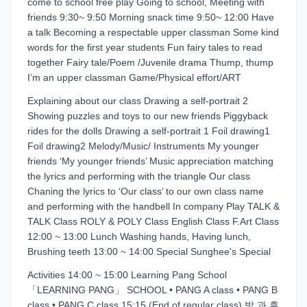
come to school free play Going to school, Meeting with
friends 9:30~ 9:50 Morning snack time 9:50~ 12:00 Have
a talk Becoming a respectable upper classman Some kind
words for the first year students Fun fairy tales to read
together Fairy tale/Poem /Juvenile drama Thump, thump
I’m an upper classman Game/Physical effort/ART
Explaining about our class Drawing a self-portrait 2
Showing puzzles and toys to our new friends Piggyback
rides for the dolls Drawing a self-portrait 1 Foil drawing1
Foil drawing2 Melody/Music/ Instruments My younger
friends ‘My younger friends’ Music appreciation matching
the lyrics and performing with the triangle Our class
Chaning the lyrics to ‘Our class’ to our own class name
and performing with the handbell In company Play TALK &
TALK Class ROLY & POLY Class English Class F.Art Class
12:00 ~ 13:00 Lunch Washing hands, Having lunch,
Brushing teeth 13:00 ~ 14:00 Special Sunghee's Special
Activities 14:00 ~ 15:00 Learning Pang School
「LEARNING PANG」 SCHOOL • PANG A class • PANG B
class • PANG C class 15:15 (End of regular class) 방 과 후