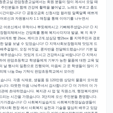
암청춘교실 판암청춘교실에서는 회원 분들이 많이 계셔서 모일 때
씩 주민분들과 함께 건강에 활력을 불어넣고, 노래도 부르고 춤도
 시간이랍니다! ◎ 공동모금회 신청사업 컬러링 알록달록 예쁘게
어르신과 자원봉사자 1:1 매칭을 통해 이야기를 나누면서
보고 어르신께서 무척이나 뿌듯해하시고 기뻐해주셨답니다! ◎ 지
장협의체에서는 간담회를 통해 복지사각지대 발굴, 복 지 욕구
트 빵 2box, 케이크 2개,성심당 빵2box 를 지역주민과 경로
한 달을 보낼 수 있었습니다! ◎ 지역사회보장협의체 맛있게 드
배추겉절이, 오징 어젓갈, 콩자반을 전달해드렸습니다! 기본 밑
해주셨습니다. 맛있게 드시고 건강하시길 바랍니다! ◎ 지역사
작하여 판암초등학교 학생들에게 기부가 능한 물품에 대한 교육 및
 날 행사의 일환으로 진행되며, 마음씨 고 운 학생들이 많이 기
의체 나눔 Day 기탁식 판암초등학교에서 모아진
니다. 각종 식재료, 생필품 등 120만원 상당의 물품이 모아졌
니다. 따뜻한 마음 나눠주셔서 감사합니다! ◎ 더 가까이 더 가
지관에 초대하였습니다. 복지관 사 업 및 직원소개, 행정복지센터
드리는 시간을 가졌습니다. 3단지에 오신 주민분들 환영합니다.
~다가가겠습니다! ◎ 사회복지실습지도 사회복지현장실습생들이
지역사회 현장 에서 사회복지 실천과 기술을 열심히 배우고 있답