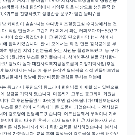
한 마음이 커지기 를 바랍니다! ◎ 지역사회보장협의체 생명존중
실슴생들과 함께 판암역에서 지역주 민을 대상으로 생명존중 캠
 O,X퀴즈를 진행하였고 생명존중 문구가 담긴 물티슈를
수다방 커피향이 솔솔~나는 수다방 미즈힐링교실 수다방에서는 전
다. 직접 만들어서 그런지 카 페에서 파는 커피보다 더~ 맛있고
피향이 솔솔~풍겼답니다! ◎ 판암골 단오한마당 행사 참여 제
사에 참여하였습니다. 판.사.모에서는 직 접 만든 원석공예품 부
하여 방문한 지역주민분들의 웃는 사진을 촬영해드렸고, 동 구다
요리 (월남쌈) 부스를 운영했습니다. 참여해주신 분들 감사합니
아요! 당뇨야 놀자 대전사회복지공동모금회 지정기탁사업(후원 :
뇨야 놀자’에서는 당뇨 에 좋은 음식인 월남쌈을 직접 만들어보았습
 회원님들께서 텃밭에 항상 따뜻한 관심을 주시는 덕분에
나누는 동그라미 주민모임 동그라미 회원님들이 매월 십시일반으로
장고에 성금을 기탁하 였습니다. 마음씨가 고우신 동그라미 회원님
합니다! ◎ 후원물품연계 따뜻한 후원 감사드립니다! 대전보문라이
 부스를 운영하여 지역축제에 큰 도움이 되었습니다. 대전시설관
 집너머 경로당에 전달해드렸 습니다. 어르신들께서 무척이나 기뻐
분이며 항상 따뜻한 후원에 감사 드립니다! ◎ 자원봉사자 관리
올바른 자원봉사자가 되기 위한 교육을 실시하였습니다. 봉사자
 시간을 가졌습니다. 교육 후에 학생들이 경로급식 봉사를 해주었