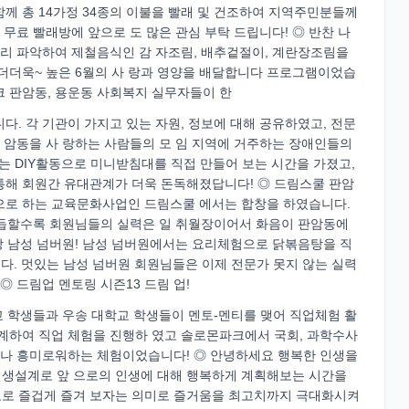
께 총 14가정 34종의 이불을 빨래 및 건조하여 지역주민분들께
 무료 빨래방에 앞으로 도 많은 관심 부탁 드립니다! ◎ 반찬 나
미리 파악하여 제철음식인 감 자조림, 배추겉절이, 계란장조림을
 더더욱~ 높은 6월의 사 랑과 영양을 배달합니다 프로그램이었습
크 판암동, 용운동 사회복지 실무자들이 한
다. 각 기관이 가지고 있는 자원, 정보에 대해 공유하였고, 전문
판 암동을 사 랑하는 사람들의 모 임 지역에 거주하는 장애인들의
서는 DIY활동으로 미니받침대를 직접 만들어 보는 시간을 가졌고,
통해 회원간 유대관계가 더욱 돈독해졌답니다! ◎ 드림스쿨 판암
으로 하는 교육문화사업인 드림스쿨 에서는 합창을 하였습니다.
가 거듭할수록 회원님들의 실력은 일 취월장이어서 화음이 판암동에
장 남성 넘버원! 남성 넘버원에서는 요리체험으로 닭볶음탕을 직
니다. 멋있는 남성 넘버원 회원님들은 이제 전문가 못지 않는 실력
◎ 드림업 멘토링 시즌13 드림 업!
학교 학생들과 우송 대학교 학생들이 멘토-멘티를 맺어 직업체험 활
계하여 직업 체험을 진행하 였고 솔로몬파크에서 국회, 과학수사
척이나 흥미로워하는 체험이었습니다! ◎ 안녕하세요 행복한 인생을
인생설계로 앞 으로의 인생에 대해 행복하게 계획해보는 시간을
고로 즐겁게 즐겨 보자는 의미로 즐거움을 최고치까지 극대화시켜