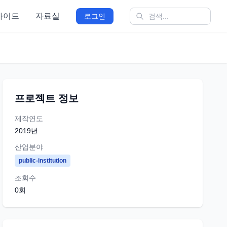
가이드
자료실
로그인
프로젝트 정보
제작연도
2019
년
산업분야
public-institution
조회수
0
회