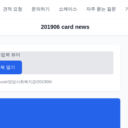
견적 요청
문의하기
쇼케이스
자주 묻는 질문
201906 card news
플립북 뷰어
북 열기
m/ebook/판암사회복지관/201906/