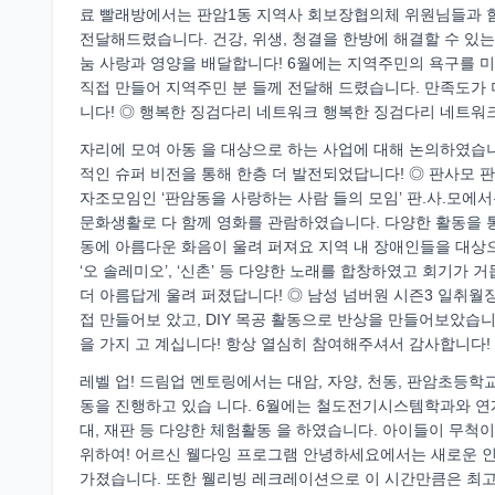
료 빨래방에서는 판암1동 지역사 회보장협의체 위원님들과 함
전달해드렸습니다. 건강, 위생, 청결을 한방에 해결할 수 있는
눔 사랑과 영양을 배달합니다! 6월에는 지역주민의 욕구를 
직접 만들어 지역주민 분 들께 전달해 드렸습니다. 만족도가
니다! ◎ 행복한 징검다리 네트워크 행복한 징검다리 네트워
자리에 모여 아동 을 대상으로 하는 사업에 대해 논의하였습니
적인 슈퍼 비전을 통해 한층 더 발전되었답니다! ◎ 판사모 
자조모임인 ‘판암동을 사랑하는 사람 들의 모임’ 판.사.모에
문화생활로 다 함께 영화를 관람하였습니다. 다양한 활동을 
동에 아름다운 화음이 울려 퍼져요 지역 내 장애인들을 대상
‘오 솔레미오’, ‘신촌’ 등 다양한 노래를 합창하였고 회기
더 아름답게 울려 퍼졌답니다! ◎ 남성 넘버원 시즌3 일취월
접 만들어보 았고, DIY 목공 활동으로 반상을 만들어보았습
을 가지 고 계십니다! 항상 열심히 참여해주셔서 감사합니다! 
레벨 업! 드림업 멘토링에서는 대암, 자양, 천동, 판암초등
동을 진행하고 있습 니다. 6월에는 철도전기시스템학과와 연
대, 재판 등 다양한 체험활동 을 하였습니다. 아이들이 무
위하여! 어르신 웰다잉 프로그램 안녕하세요에서는 새로운 
가졌습니다. 또한 웰리빙 레크레이션으로 이 시간만큼은 최