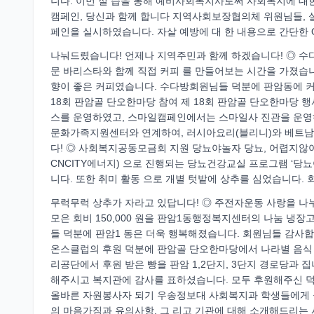
니다. 이번 실 습을 통해 예비사회복지사로써 사회복지에 대
캠페인, 당신과 함께 합니다 지역사회보장협의체 위원님들, 
페인을 실시하였습니다. 자살 예방에 대 한 내용으로 간단한
나눠드렸습니다! 언제나 지역주민과 함께 하겠습니다! ◎ 
문 바리스타와 함께 직접 커피 를 만들어보는 시간을 가졌습니
향이 좋은 커피였습니다. 수다방회원님들 덕분에 판암동에 커
18회 판암골 단오한마당 참여 제 18회 판암골 단오한마당 행
스를 운영하였고, 스마일캠페인에서는 스마일사 진관을 운영
문화가족지원센터와 연계하여, 러시아요리(블리니)와 베트남
다! ◎ 사회복지공동모금회 지원 당뇨야놀자 당뇨, 어렵지않
CNCITY에너지) 으로 진행되는 당뇨건강교실 프로그램 ‘당
니다. 또한 취미 활동 으로 개별 텃밭에 상추를 심었습니다.
무럭무럭 상추가 자라고 있답니다! ◎ 주전자운동 사랑을 
모은 회비 150,000 원을 판암1동행정복지센터의 나눔 냉
들 덕분에 판암1 동은 더욱 행복해졌습니다. 회원님들 감사
온스클럽의 후원 덕분에 판암골 단오한마당에서 나라별 음식
리공단에서 후원 받은 빵을 판암 1,2단지, 3단지 경로당과
해주시고 복지관에 감사를 표하셨습니다. 모두 후원해주신 덕
올바른 자원봉사자 되기 우송정보대 사회복지과 학생들에게 
의 마음가짐과 유의사항, 그 리고 기관에 대해 소개해드리는