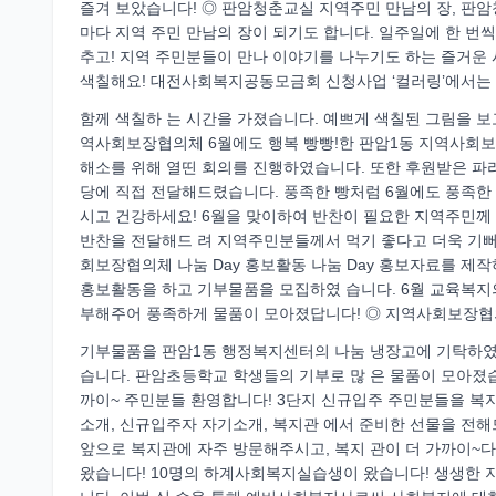
즐겨 보았습니다! ◎ 판암청춘교실 지역주민 만남의 장, 판
마다 지역 주민 만남의 장이 되기도 합니다. 일주일에 한 번
추고! 지역 주민분들이 만나 이야기를 나누기도 하는 즐거운
색칠해요! 대전사회복지공동모금회 신청사업 ‘컬러링’에서는 
함께 색칠하 는 시간을 가졌습니다. 예쁘게 색칠된 그림을 
역사회보장협의체 6월에도 행복 빵빵!한 판암1동 지역사회보
해소를 위해 열띤 회의를 진행하였습니다. 또한 후원받은 파리바게
당에 직접 전달해드렸습니다. 풍족한 빵처럼 6월에도 풍족한 
시고 건강하세요! 6월을 맞이하여 반찬이 필요한 지역주민께 
반찬을 전달해드 려 지역주민분들께서 먹기 좋다고 더욱 기뻐
회보장협의체 나눔 Day 홍보활동 나눔 Day 홍보자료를 제
홍보활동을 하고 기부물품을 모집하였 습니다. 6월 교육복지의
부해주어 풍족하게 물품이 모아졌답니다! ◎ 지역사회보장협
기부물품을 판암1동 행정복지센터의 나눔 냉장고에 기탁하였습
습니다. 판암초등학교 학생들의 기부로 많 은 물품이 모아졌습
까이~ 주민분들 환영합니다! 3단지 신규입주 주민분들을 복
소개, 신규입주자 자기소개, 복지관 에서 준비한 선물을 전해
앞으로 복지관에 자주 방문해주시고, 복지 관이 더 가까이
왔습니다! 10명의 하계사회복지실습생이 왔습니다! 생생한 