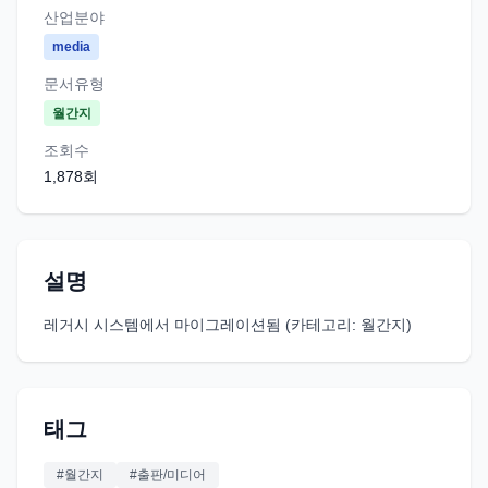
산업분야
media
문서유형
월간지
조회수
1,878
회
설명
레거시 시스템에서 마이그레이션됨 (카테고리: 월간지)
태그
#
월간지
#
출판/미디어