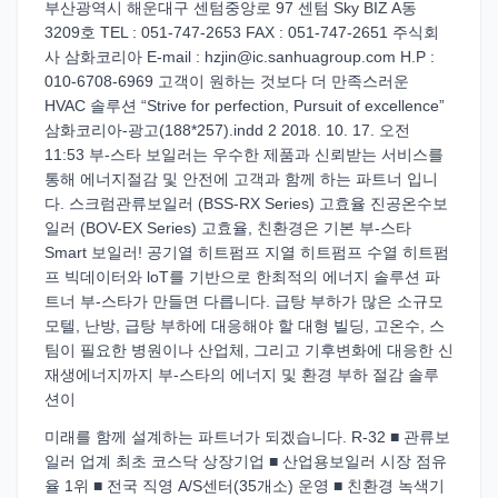
부산광역시 해운대구 센텀중앙로 97 센텀 Sky BIZ A동
3209호 TEL : 051-747-2653 FAX : 051-747-2651 주식회
사 삼화코리아 E-mail : hzjin@ic.sanhuagroup.com H.P :
010-6708-6969 고객이 원하는 것보다 더 만족스러운
HVAC 솔루션 “Strive for perfection, Pursuit of excellence”
삼화코리아-광고(188*257).indd 2 2018. 10. 17. 오전
11:53 부-스타 보일러는 우수한 제품과 신뢰받는 서비스를
통해 에너지절감 및 안전에 고객과 함께 하는 파트너 입니
다. 스크럼관류보일러 (BSS-RX Series) 고효율 진공온수보
일러 (BOV-EX Series) 고효율, 친환경은 기본 부-스타
Smart 보일러! 공기열 히트펌프 지열 히트펌프 수열 히트펌
프 빅데이터와 loT를 기반으로 한최적의 에너지 솔루션 파
트너 부-스타가 만들면 다릅니다. 급탕 부하가 많은 소규모
모텔, 난방, 급탕 부하에 대응해야 할 대형 빌딩, 고온수, 스
팀이 필요한 병원이나 산업체, 그리고 기후변화에 대응한 신
재생에너지까지 부-스타의 에너지 및 환경 부하 절감 솔루
션이
미래를 함께 설계하는 파트너가 되겠습니다. R-32 ■ 관류보
일러 업계 최초 코스닥 상장기업 ■ 산업용보일러 시장 점유
율 1위 ■ 전국 직영 A/S센터(35개소) 운영 ■ 친환경 녹색기