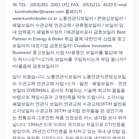
36 TEL : (053)381 -2001 (代) FAX : (053)211- 4520 E-mail
: kumhoboiler@naver.com 홈페이지 :
www.kumhoboiler.co.kr 노통연관식보일러 / 콘덴싱보일러 /
폐열보일러 수관교체 연관교체 / 관류형보일러 / 보일러 임
대 압력용기 폐열회수장치 / 배관설비공사 금호보일러 Best
Partner in Energy & Boiler 취급 품목 대한민국 산업용 중고
보일러의 대표기업 금호보일러! Creative Innovation
Business! 중고보일러 사업 •사용중인 보일러를 헐값에 매
각 하시나요? •고가의 보일러를 구입하시는게 부담 됩니까?
•이물음에 금호보일러가
답이 되겠습니다. 노통연관식보일러 노통연관식콘덴싱보일
러 수관교체 연관교체 사업 •소각 · 발전 · 폐열보일러 · 연관
보일러 OVERHALL 공사의 차별되는 기술력 최고의 품질을
바탕으로 책임시공과 고객만족을 약속 드립니다. 소각시설
폐열보일러 연관식 보일러 연관교체 수관교체18T/H 발전용
소각보일러 수관교체 35T/H 냉각탑 한우물을 판 경인기계
는 전통성과 그로인한 제품 안정성은 어느 냉각탑 보다 뛰어
납니다. 1994년 미국 이외의 국가로는 처음으로 CTI인증을
받았으며, 25년간 CTI인증을 유지하고 있는 국내 냉각탑 업
체로는 유일한 기업입니다. 일반 패키지용 냉각탑의 백연저