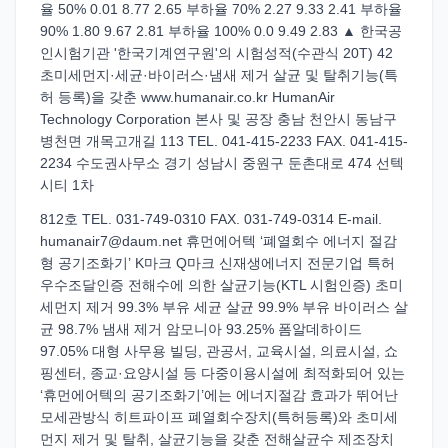
율 50% 0.01 8.77 2.65 부하율 70% 2.27 9.33 2.41 부하율
90% 1.80 9.67 2.81 부하율 100% 0.0 9.49 2.83 ▲ 한국공
인시험기관 '한국기계연구원'의 시험성적(수관식 20T) 42
초미세먼지·세균·바이러스·냄새 제거 살균 및 탈취기능(특
허 등록)을 갖춘 www.humanair.co.kr HumanAir
Technology Corporation 본사 및 공장 충남 천안시 동남구
병천면 개목고개길 113 TEL. 041-415-2233 FAX. 041-415-
2234 수도권사무소 경기 성남시 중원구 둔촌대로 474 선텍
시티 1차
812호 TEL. 031-749-0310 FAX. 031-749-0314 E-mail.
humanair7@daum.net 휴먼에어텍 ‘폐열회수 에너지 절감
형 공기조화기’ K마크 Q마크 신재생에너지 전문기업 특허
우수조달인증 전해수에 의한 살균기능(KTL 시험인증) 초미
세먼지 제거 99.3% 부유 세균 살균 99.9% 부유 바이러스 살
균 98.7% 냄새 제거 암모니아 93.25% 폼알데하이드
97.05% 대형 사무용 빌딩, 관공서, 교육시설, 의료시설, 쇼
핑센터, 종교·요양시설 등 다중이용시설에 최적화되어 있는
‘휴먼에어텍의 공기조화기’에는 에너지절감 효과가 뛰어난
모세관방식 히트파이프 폐열회수장치(특허등록)와 초미세
먼지 제거 및 탈취, 살균기능을 갖춘 전해살균수 제조장치