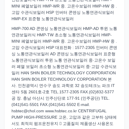
MINI 폐열보일러 HMP-WR 중. 고온수보일러 HMP-HW 중 .
고압 수관식보일러 HSP 인버터 콘덴싱 노통연관식보일러
HMP-EX 표준형 노통연관식보일러
HMP-700 AD 콘덴싱 노통연관식보일러 HMP-AD 투윈 노통
연관보일러식 HMP-TW 초소형 노통연관식보일러 HMP-
MINI 폐열보일러 HMP-WR 중. 고온수보일러 HMP-HW 중 .
고압 수관식보일러 HSP 대표전화 : 1577-2305 인버터 콘덴
싱 노통연관식보일러 AD 콘덴싱 노통연관식보일러 표준형
노통연관식보일러 투윈 노통 연관식보일러 중·고온수 보일
러 폐열 보일러 초소형 노통연관식보일러 중·고압 수관식보
일러 HAN SHIN BOILER TECHNOLOGY CORPORATION
HAN SHIN BOILER TECHNOLOGY CORPORATION 본
사. 인천광역시 연수구 송도 과학로 32 송도테크노 파크 IT
센타 S동 2601호-2호 TEL.1577-2305 FAX.(02)832-5377
공 장. 충남 아산시 인주산단로 177-91 (인주공단) TEL.
(041)541-5501 FAX.(041)541-5502 E-mail.
hsbtec@chol.com www.hsbtec.co.kr CENTRIFUGAL
PUMP HIGH-PRESSURE 고온, 고압과 같은 고부하 상태에
서도 최적의 펌프운전유지  고품질의 제품생산 사용온도