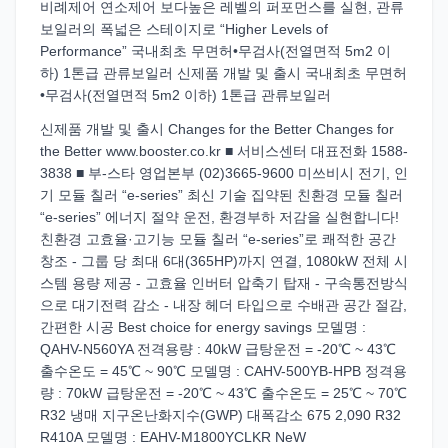
비례제어 연소제어 보다높은 레벨의 퍼포먼스를 실현, 관류
보일러의 폭넓은 스테이지로 “Higher Levels of
Performance” 국내최초 무면허•무검사(전열면적 5m2 이
하) 1톤급 관류보일러 신제품 개발 및 출시 국내최초 무면허
•무검사(전열면적 5m2 이하) 1톤급 관류보일러
신제품 개발 및 출시 Changes for the Better Changes for
the Better www.booster.co.kr ■ 서비스센터 대표전화 1588-
3838 ■ 부-스타 영업본부 (02)3665-9600 미쓰비시 전기, 인
기 모듈 칠러 “e-series” 최신 기술 집약된 친환경 모듈 칠러
“e-series” 에너지 절약 운전, 환경부하 저감을 실현합니다!
친환경 고효율·고기능 모듈 칠러 “e-series”로 쾌적한 공간
창조 - 그룹 당 최대 6대(365HP)까지 연결, 1080kW 전체 시
스템 용량 제공 - 고효율 인버터 압축기 탑재 - 구속통전방식
으로 대기전력 감소 - 내장 헤더 타입으로 수배관 공간 절감,
간편한 시공 Best choice for energy savings 모델명 :
QAHV-N560YA 전격용량 : 40kW 급탕운전 = -20℃ ~ 43℃
출수온도 = 45℃ ~ 90℃ 모델명 : CAHV-500YB-HPB 정격용
량 : 70kW 급탕운전 = -20℃ ~ 43℃ 출수온도 = 25℃ ~ 70℃
R32 냉매 지구온난화지수(GWP) 대폭감소 675 2,090 R32
R410A 모델명 : EAHV-M1800YCLKR NeW