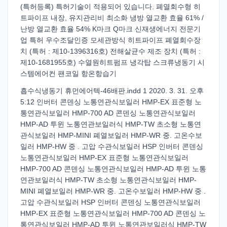
(특허등록) 특허기술이 적용되어 있습니다. 폐열회수형 히
트파이프 내장, 유지관리비 최소화 냉방 열교환 효율 61% /
난방 열교환 효율 54% K마크 Q마크 신재생에너지 전문기
업 특허 우수조달인증 모세관방식 히트파이프 폐열회수장
치 (특허 : 제10-1396316호) 전해살균수 제조 장치 (특허 :
제10-1681955호) 수열원히트펌프 냉각탑 스크류냉동기 시
스템에어컨 팬코일 항온항습기
흡수식냉동기 휴먼에어텍-46배판.indd 1 2020. 3. 31. 오후
5:12 인버터 콘덴싱 노통연관식보일러 HMP-EX 표준형 노
통연관식보일러 HMP-700 AD 콘덴싱 노통연관식보일러
HMP-AD 투윈 노통연관보일러식 HMP-TW 초소형 노통연
관식보일러 HMP-MINI 폐열보일러 HMP-WR 중. 고온수보
일러 HMP-HW 중 . 고압 수관식보일러 HSP 인버터 콘덴싱
노통연관식보일러 HMP-EX 표준형 노통연관식보일러
HMP-700 AD 콘덴싱 노통연관식보일러 HMP-AD 투윈 노통
연관보일러식 HMP-TW 초소형 노통연관식보일러 HMP-
MINI 폐열보일러 HMP-WR 중. 고온수보일러 HMP-HW 중 .
고압 수관식보일러 HSP 인버터 콘덴싱 노통연관식보일러
HMP-EX 표준형 노통연관식보일러 HMP-700 AD 콘덴싱 노
통연관식보일러 HMP-AD 투윈 노통연관보일러식 HMP-TW