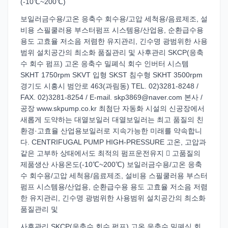
(-10℃~200℃)
보일러금수용/고온 응축수 회수용/고압 세척용/음료제조, 설
비용 스필쿨러용 부스터펌프 시스템용/산업용, 순환급수용
용도 고효율 저소음 저렴한 유지관리, 긴수명 광범위한 사용
범위 설치공간의 최소화 품질관리 및 사후관리 SKCP(응축
수 회수 펌프) 고온 응축수 밀폐식 회수 인버터 시스템
SKHT 1750rpm SKVT 입형 SKST 침수형 SKHT 3500rpm
경기도 시흥시 범안로 463(과림동) TEL. 02)3281-8248 /
FAX. 02)3281-8254 / E-mail. skp3869@naver.com 본사 /
공장 www.skpump.co.kr 최첨단 자동화 시설의 신공장에서
새롭게 도약하는 대열보일러 대열보일러는 최고 품질의 친
환경·고효율 산업용보일러로 지속가능한 미래를 약속합니
다. CENTRIFUGAL PUMP HIGH-PRESSURE 고온, 고압과
같은 고부하 상태에서도 최적의 펌프운전유지  고품질의
제품생산 사용온도(-10℃~200℃) 보일러금수용/고온 응축
수 회수용/고압 세척용/음료제조, 설비용 스필쿨러용 부스터
펌프 시스템용/산업용, 순환급수용 용도 고효율 저소음 저렴
한 유지관리, 긴수명 광범위한 사용범위 설치공간의 최소화
품질관리 및
사후관리 SKCP(응축수 회수 펌프) 고온 응축수 밀폐식 회