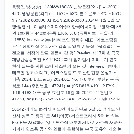
용량(난방/냉방) : 180kW/180kW 난방운전(외기) = -20℃ ~
43℃ 냉방운전(외기) = -15℃ ~ 52℃ 출수온도 = 4℃ ~ 55℃
9 772982 888006 01 ISSN 2982-8880 2024년 1월 1일 발
행•발행처 : 이플러스미디어•(주)한국에너지정보센터•제 38
권 1호•통권 448호•등록 1986. 5. 8 (등록번호 | 서울·라
11858) Interview ㈜미래테크인 강희수 대표, ‘에코스팀펌
프’로 산업현장 온실가스 감축 김영찬 기능장, “끊임없는 도
전으로, 성장의 발판 만들어 갈 것” Preview 제17회 한국국
제냉난방공조전(HARFKO 2024) 참가업체 미리보기 연재
현장 실무를 위한 스팀 시스템의 모든 것 Interview | ㈜미래
테크인 강희수 대표, ‘에코스팀펌프’로 산업현장 온실가스
감축 2024. 1 January 2024.01. No. 448 부산 부산진구 동
성로 144 (우편번호 : 47241) ☎ (051)818-4191~2 FAX
:818-4192 대구 동구 효신로 16길 35 204호 (우편번호 :
41230) ☎ (053)252-8551~2 FAX : 252-8552 57년! 15494
18542 경기도 화성시 마도면 마도공단로 6길 51 경기도 안
산시 상록구 광덕1로 341(이동) 제스트프라자 5층 ▶ 외부
F.G.R을 사용하지 않고 연소실 내부에서 배기가스를 재순환
시켜서 연소용 공기와 연료에 혼합하는 수국 고유의 기술 ▶