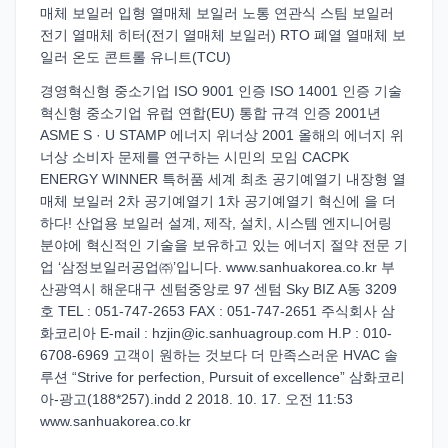
매체 보일러 입형 열매체 보일러 노통 연관식 스팀 보일러
전기 열매체 히터(전기 열매체 보일러) RTO 폐열 열매체 보
일러 온도 콘트롤 유니트(TCU)
경영혁신형 중소기업 ISO 9001 인증 ISO 14001 인증 기술
혁신형 중소기업 유럽 연합(EU) 통합 규격 인증 2001년
ASME S · U STAMP 에너지 위너상 2001 올해의 에너지 위
너상 소비자 문제를 연구하는 시민의 모임 CACPK
ENERGY WINNER 특허품 세계 최초 공기예열기 내장형 열
매체 보일러 2차 공기예열기 1차 공기예열기 혁신에 을 더
하다! 산업용 보일러 설계, 제작, 설치, 시스템 엔지니어링
분야에 혁신적인 기술을 보유하고 있는 에너지 절약 전문 기
업 ‘삼정보일러공업㈜’입니다. www.sanhuakorea.co.kr 부
산광역시 해운대구 센텀중앙로 97 센텀 Sky BIZ A동 3209
호 TEL : 051-747-2653 FAX : 051-747-2651 주식회사 삼
화코리아 E-mail : hzjin@ic.sanhuagroup.com H.P : 010-
6708-6969 고객이 원하는 것보다 더 만족스러운 HVAC 솔
루션 “Strive for perfection, Pursuit of excellence” 삼화코리
아-광고(188*257).indd 2 2018. 10. 17. 오전 11:53
www.sanhuakorea.co.kr