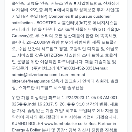
술인증, 고효율 인증, 저녹스 인증 ■ 지열히트펌프 신재생에
너지설비 KS인증 취득 ■ 에너지절약 성과보증 투자 사업(공
기열 H/P, 수열 H/P) Companies that pursue customer
satisfaction - BOOSTER 사물인터넷(IoT)로 에너지시스템
관리 패러다임을 바꾼다! 스마트한 사물인터넷(IoT) 기술(B-
Gateway)로 부-스타의 모든 생산제품이 한층 더 똑똑해졌
습니다. 20~2,000kW 용량 범위의 광범위한 제품 포트폴리
오, 수십 년간의 히프펌프 경험, 포괄적인 디지털 및 아날로
그 서비스를 갖춘 BITZER는 시스템의 스마 트하고 효율적
인 운영을 위한 이상적인 파트너입니다. 제품 기술지원 및
구입문의 : (주)비처코리아//Tel:031-452-3931//email:
admin@bitzerkorea.com Learn more at
bitzer.de/heatpumps 압축기 열교환기 인버터 친환경, 효율
성, 스마트한 히트펌프 시스템 솔루션을
위한 가장 이상적인 파트너 1 2/24/2023 11:05:03 AM 001-
025��.indd 16 2017. 5. 26. �� 9:10 생각의 변화, 새로
운 가치, 끊임없는 기술 개발! 최고의 보일러로 에너지를 절
약하여 귀사의 원가절감에 이바지하는 기업이 되겠습니다.
KUMHO BOILER www.kumhoboiler.co.kr Best Partner in
Energy & Boiler 본사 및 공장 : 경북 경산시 진량읍 진성로