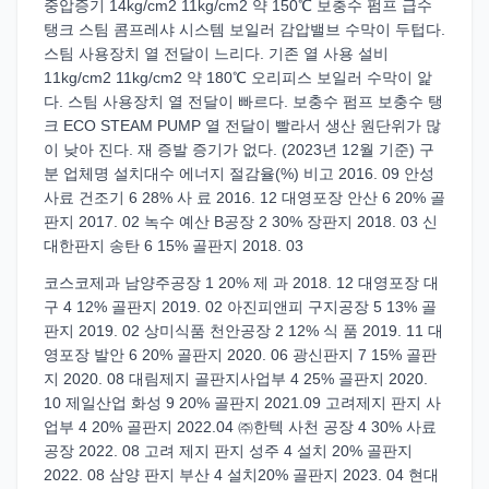
중압증기 14kg/cm2 11kg/cm2 약 150℃ 보충수 펌프 급수
탱크 스팀 콤프레샤 시스템 보일러 감압밸브 수막이 두텁다.
스팀 사용장치 열 전달이 느리다. 기존 열 사용 설비
11kg/cm2 11kg/cm2 약 180℃ 오리피스 보일러 수막이 앑
다. 스팀 사용장치 열 전달이 빠르다. 보충수 펌프 보충수 탱
크 ECO STEAM PUMP 열 전달이 빨라서 생산 원단위가 많
이 낮아 진다. 재 증발 증기가 없다. (2023년 12월 기준) 구
분 업체명 설치대수 에너지 절감율(%) 비고 2016. 09 안성
사료 건조기 6 28% 사 료 2016. 12 대영포장 안산 6 20% 골
판지 2017. 02 녹수 예산 B공장 2 30% 장판지 2018. 03 신
대한판지 송탄 6 15% 골판지 2018. 03
코스코제과 남양주공장 1 20% 제 과 2018. 12 대영포장 대
구 4 12% 골판지 2019. 02 아진피앤피 구지공장 5 13% 골
판지 2019. 02 상미식품 천안공장 2 12% 식 품 2019. 11 대
영포장 발안 6 20% 골판지 2020. 06 광신판지 7 15% 골판
지 2020. 08 대림제지 골판지사업부 4 25% 골판지 2020.
10 제일산업 화성 9 20% 골판지 2021.09 고려제지 판지 사
업부 4 20% 골판지 2022.04 ㈜한텍 사천 공장 4 30% 사료
공장 2022. 08 고려 제지 판지 성주 4 설치 20% 골판지
2022. 08 삼양 판지 부산 4 설치20% 골판지 2023. 04 현대