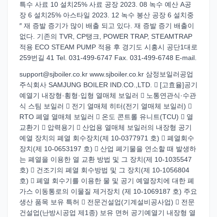
특수 사료 10 설치25% 사료 공장 2023. 08 녹수 예산 A공
장 6 설치25% 아스타일 2023. 12 녹수 봉산 공장 6 설치중
″ 재 증발 증기가 많이 배출 되고 있다. 재 증발 증기 배출이
없다. 기존의 TVR, CP탱크, POWER TRAP, STEAMTRAP
적용 ECO STEAM PUMP 적용 후 경기도 시흥시 공단1대로
259번길 41 Tel. 031-499-6747 Fax. 031-499-6748 E-mail.
support@sjboiler.co.kr www.sjboiler.co.kr 삼정보일러공업
주식회사 SAMJUNG BOILER IND.CO.,LTD.  [고효율]공기
예열기 내장형·횡형·입형 열매체 보일러  노통연관식·수관
식 스팀 보일러  전기 열매체 히터(전기 열매체 보일러) 
RTO 폐열 열매체 보일러  온도 콘트롤 유니트(TCU)  열
교환기  압력용기  산업용 열매체 보일러의 내장형 공기
예열 장치의 폐열 회수장치(제 10-0377971 호)  폐열회수
장치(제 10-0653197 호)  산업 폐기물을 연소할 때 발생하
는 폐열을 이용한 열 교환 방법 및 그 장치(제 10-1035547
호)  건조기의 폐열 회수방법 및 그 장치(제 10-1056804
호)  폐열 회수기를 이용한 물 및 공기 예열장치에 대한 폐
가스 이동통로의 이물질 제거장치 (제 10-1069187 호) 주요
생산 품목 보유 특허  전문건설업(기계설비공사업)  전문
건설업(난방시공업 제1종) 보유 면허 공기예열기 내장형 열