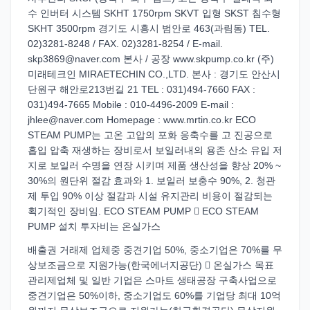
수 인버터 시스템 SKHT 1750rpm SKVT 입형 SKST 침수형
SKHT 3500rpm 경기도 시흥시 범안로 463(과림동) TEL.
02)3281-8248 / FAX. 02)3281-8254 / E-mail.
skp3869@naver.com 본사 / 공장 www.skpump.co.kr (주)
미래테크인 MIRAETECHIN CO.,LTD. 본사 : 경기도 안산시
단원구 해안로213번길 21 TEL : 031)494-7660 FAX :
031)494-7665 Mobile : 010-4496-2009 E-mail :
jhlee@naver.com Homepage : www.mrtin.co.kr ECO
STEAM PUMP는 고온 고압의 포화 응축수를 고 진공으로
흡입 압축 재생하는 장비로서 보일러내의 용존 산소 유입 저
지로 보일러 수명을 연장 시키며 제품 생산성을 향상 20% ~
30%의 원단위 절감 효과와 1. 보일러 보충수 90%, 2. 청관
제 투입 90% 이상 절감과 시설 유지관리 비용이 절감되는
획기적인 장비임. ECO STEAM PUMP  ECO STEAM
PUMP 설치 투자비는 온실가스
배출권 거래제 업체중 중견기업 50%, 중소기업은 70%를 무
상보조금으로 지원가능(한국에너지공단)  온실가스 목표
관리제업체 및 일반 기업은 스마트 생태공장 구축사업으로
중견기업은 50%이하, 중소기업도 60%를 기업당 최대 10억