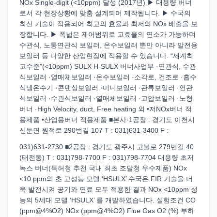
NOx Single-digit (<10ppm) 달성 (2017년) ▶ 대용량 버너
로서 각 현장상황에 맞춤 설계되어 제작됩니다. ▶ 수국의
최신 기술이 적용되어 최고의 효율과 최저의 NOx 배출을 보
장합니다. ▶ 폭넓은 제어범위로 고효율의 연소가 가능하며
수관식, 노통연관식 보일러, 온수보일러 뿐만 아니라 발전용
보일러 등 다양한 산업현장에 적용할 수 있습니다. “세계최
고수준”(<10ppm) SULX H-SULX 버너사업부 ·연관식, 수관
식보일러 ·열매체보일러 ·온수보일러 ·소각로, 건조로 ·흡수
식냉온수기 ·콘덴싱보일러 ·미니보일러 ·관류보일러 ·연관
식보일러 ·수관식보일러 ·열매체보일러 ·고압보일러 ·노형
버너 ·High Velocity, duct, Free heating 외 •저NOx버너 적
용제품 •산업용버너 적용제품 ■본사·1공장 : 경기도 이천시
신둔면 원적로 290번길 107 T : 031)631-3400 F :
031)631-2730 ■2공장 : 경기도 광주시 고불로 279번길 40
(태전동) T : 031)798-7700 F : 031)798-7704 대용량 초저
녹스 버너(특허청 추천 국내 최초 조달청 우수제품) NOx
<10 ppm의 초 고성능 모델 ‘HSULX’ 수국은 FIR 기술을 더
욱 발전시켜 공기와 연료 모두 적용한 결과 NOx <10ppm 성
능의 5세대 모델 ‘HSULX’ 를 개발하였습니다. 실험조건 CO
(ppm@4%O2) NOx (ppm@4%O2) Flue Gas O2 (%) 부하