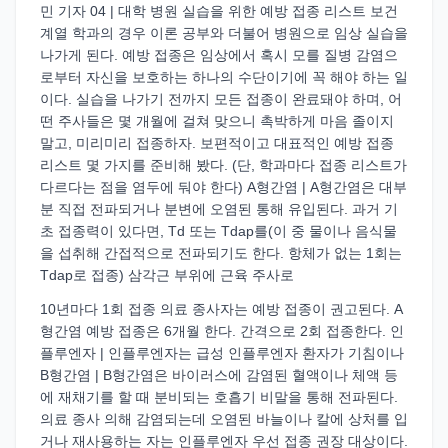
민 기자 04 | 대학 병원 실습을 위한 예방 접종 리스트 보건
계열 학과의 경우 이론 공부와 더불어 병원으로 임상 실습을
나가게 된다. 예방 접종은 임상에서 혹시 모를 질병 감염으
로부터 자신을 보호하는 하나의 수단이기에 꼭 해야 하는 일
이다. 실습을 나가기 전까지 모든 접종이 완료돼야 하며, 어
떤 주사들은 몇 개월에 걸쳐 맞으니 촉박하게 마음 졸이지
말고, 미리미리 접종하자. 보편적이고 대표적인 예방 접종
리스트 몇 가지를 준비해 봤다. (단, 학과마다 접종 리스트가
다르다는 점을 염두에 둬야 한다) A형간염 | A형간염은 대부
분 직접 전파되거나 분변에 오염된 통해 유입된다. 과거 기
초 접종력이 있다면, Td 또는 Tdap를(이 중 물이나 음식물
을 섭취해 간접적으로 전파되기도 한다. 항체가 없는 1회는
Tdap로 접종) 삼각근 부위에 근육 주사로
10년마다 1회 접종 의료 종사자는 예방 접종이 권고된다. A
형간염 예방 접종은 6개월 한다. 간격으로 2회 접종한다. 인
플루엔자 | 인플루엔자는 급성 인플루엔자 환자가 기침이나
B형간염 | B형간염은 바이러스에 감염된 혈액이나 체액 등
에 재채기를 할 때 분비되는 호흡기 비말을 통해 전파된다.
의료 종사 의해 감염되는데 오염된 바늘이나 칼에 상처를 입
거나 재사용하는 자는 인플루엔자 우선 접종 권장 대상이다.