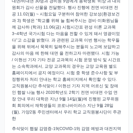
대면/비대면 30명과 경비원 9명에게 총학생회 ‘비상’과 대의
원회가 감사 선물을 전달했다. 행사 진행에 전면 비대면 전
공 11.02(월) ~ 시험요일 구분하여 참여한 강보성(환경보건
과 3) 학생은 “학교를 위해 늘 힘써주시는 경비·미화원님들
께 감사하 (학과) 11.06(금) 시험시간표 편성 이론 교과목
3~4학년 국가시험 다는 마음을 전할 수 있게 돼서 영광이었
다”고 소감을 밝혔다. 과 관련된 교과목 이번 행사는 학우들
을 위해 뒤에서 묵묵히 일해주시는 분들의 노고에 보답하고
감사의 마음 에 한해 대면 을 전하고자 마련됐다. 시험 가능
/ 이현선 기자 기타 전공 교과목의 시험 운영 방식 및 시간표
는 소속학과에서, 교양 교과목의 경우는 교양 교육원 별도
홈페이지에서 공지 예정이다. 시험 중 학생 준수사항 및 부
정행위자 처리 안내는 학교 홈페이지에서 확인할 수 있다.
교직원봉사단 추석맞이 / 이현선 기자 지역 어르신 및 장애
인 햅쌀 나눔 행사 2020학년도 2학기 전면 비대면 수업 연
장 안내 우리 대학은 지난 9월 14일(월)에 진행된 교무위원
회 회의에서 재학생들의 코로나바이러스 지난 9월 28일
(월), 가양2동 주민센터에서 우리 학교 교직원봉사단이 주관
한
추석맞이 햅쌀 감염증-19(COVID-19) 감염 예방과 대전지역