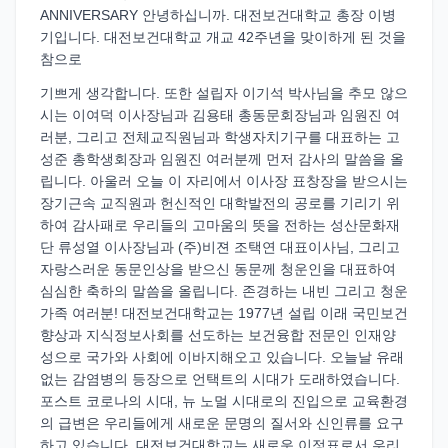
ANNIVERSARY 안녕하십니까. 대전보건대학교 총장 이병
기입니다. 대전보건대학교 개교 42주년을 맞이하게 된 것을
참으로
기쁘게 생각합니다. 또한 설립자 이기석 박사님을 추모 않으
시는 이여덕 이사장님과 김용태 총동문회장님과 임원진 여
러분, 그리고 전체교직원님과 학생자치기구를 대표하는 고
성준 총학생회장과 임원진 여러분께 먼저 감사의 말씀을 올
립니다. 아울러 오늘 이 자리에서 이사장 표창장을 받으시는
장기근속 교직원과 헌신적인 대학발전의 공로를 기리기 위
하여 감사패로 우리들의 고마움의 뜻을 전하는 성산문화재
단 류성열 이사장님과 (주)비젼 조택연 대표이사님, 그리고
자랑스러운 동문인상을 받으신 동문께 청운인을 대표하여
심심한 축하의 말씀을 올립니다. 존경하는 내빈 그리고 청운
가족 여러분! 대전보건대학교는 1977년 설립 이래 국민보건
향상과 지식정보사회를 선도하는 보건융합 전문인 인재양
성으로 국가와 사회에 이바지해오고 있습니다. 오늘날 유래
없는 감염병의 등장으로 언택트의 시대가 도래하였습니다.
포스트 코로나의 시대, 뉴 노멀 시대로의 진입으로 교육환경
의 급변은 우리들에게 새로운 문명의 질서와 신인류를 요구
하고 있습니다. 대전보건대학교는 새로운 이정표로서 우리