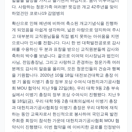
일들을 열정을 가지고 즐기면서 하십시오. 꿈이 이루어집니
다. 사랑하는 청운가족 여러분! 뜻깊은 개교 42주년을 맞이
하였건만 코로나19 감염병의
확산으로 인해 예년에 비하여 축소된 개교기념식을 진행하
게 되었음을 아쉽게 생각하며, 넓은 아량으로 양지하여 주시
고 대부분의 교직원님들을 직접 뵙지 못하는 아쉬움을 지면
으로나마 인사를 전합니다. 다시 한 번 대학발전공로로 감사
패를 수용하신 두 분과 표창을 받으신 교직원분들께 감사와
축하의 박수를 보냅니다. 끝으로 이여덕 이사장님과 법인이
사님, 전임총장님, 그리고 사랑하고 존경하는 청운가족 여러
분께도 감사의 말씀을 올리며, 모든 청운인들의 건승과 행복
을 기원합니다. 2020년 10월 18일 대전보건대학교 총장 이
병 기 올림 이병기 총장 정부 포상 수여식 대한치과기공사협
회 MOU 협약식 지난 9월 22일(화), 우리 대학 9동 2층 부속
실에서 이병기 총장의 정부 포상 수여식이 진행됐다. 지난 9
월 18일(금), 우리 대학 9동 2층 대회의실에서 이병기 총장
과 대한치과기공사협회장 이병기 총장은 우리 대학에 재직
하는 동안 교육자로서 헌신적으로 봉사하여 국민교육 발전
주희중 회장이 참석한 가운데 대한치과기공사협회 MOU 협
약식이 진행됐다. 이번 협약을 에 이바지한 공로를 인정받아