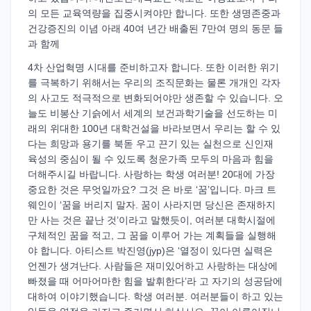
의 모든 교육역량을 집중시켜야만 합니다. 또한 생명존중과
건강증진의 이념 아래 40여 년간 배출된 7만여 명의 동문 들
과 함께
4차 산업혁명 시대를 준비하고자 합니다. 또한 이러한 위기
를 극복하기 위해서는 우리의 조직문화는 물론 개개인 각자
의 사고도 적극적으로 변화되어야만 생존할 수 있습니다. 오
늘도 비봉산 기슭에서 세계의 보건과학기술을 선도하는 미
래의 위대한 100년 대학건설을 바라보면서 우리는 할 수 있
다는 희망과 용기를 북돋 우고 끈기 있는 실천으로 신인재
육성의 중심이 될 수 있도록 청운가족 모두의 마음과 힘을
더해주시길 바랍니다. 사랑하는 학생 여러분! 20대에 가장
중요한 것은 무엇일까요? 그것 은 바로 ‘꿈’입니다. 마크 트
웨인이 ‘꿈을 버리지 말자. 꿈이 사라지면 당신은 존재하지
만 사는 것은 끝난 것’이라고 말했듯이, 여러분 대학시절에
구체적인 꿈을 적고, 그 꿈을 이루어 가는 계획들을 실행해
야 합니다. 아티스트 박진영(jyp)은 ‘열정이 있다면 실력은
언젠가 생겨난다. 사람들은 재미있어하고 사랑하는 대상에
빠졌을 때 어마어마한 힘을 발휘한다’라 고 자기의 성공담에
대하여 이야기했습니다. 학생 여러분. 여러분들이 하고 있는