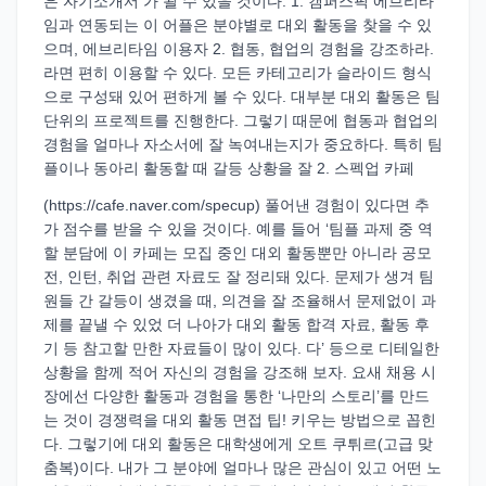
은 자기소개서 가 될 수 있을 것이다. 1. 캠퍼스픽 에브리타
임과 연동되는 이 어플은 분야별로 대외 활동을 찾을 수 있
으며, 에브리타임 이용자 2. 협동, 협업의 경험을 강조하라.
라면 편히 이용할 수 있다. 모든 카테고리가 슬라이드 형식
으로 구성돼 있어 편하게 볼 수 있다. 대부분 대외 활동은 팀
단위의 프로젝트를 진행한다. 그렇기 때문에 협동과 협업의
경험을 얼마나 자소서에 잘 녹여내는지가 중요하다. 특히 팀
플이나 동아리 활동할 때 갈등 상황을 잘 2. 스펙업 카페
(https://cafe.naver.com/specup) 풀어낸 경험이 있다면 추
가 점수를 받을 수 있을 것이다. 예를 들어 ‘팀플 과제 중 역
할 분담에 이 카페는 모집 중인 대외 활동뿐만 아니라 공모
전, 인턴, 취업 관련 자료도 잘 정리돼 있다. 문제가 생겨 팀
원들 간 갈등이 생겼을 때, 의견을 잘 조율해서 문제없이 과
제를 끝낼 수 있었 더 나아가 대외 활동 합격 자료, 활동 후
기 등 참고할 만한 자료들이 많이 있다. 다’ 등으로 디테일한
상황을 함께 적어 자신의 경험을 강조해 보자. 요새 채용 시
장에선 다양한 활동과 경험을 통한 ‘나만의 스토리’를 만드
는 것이 경쟁력을 대외 활동 면접 팁! 키우는 방법으로 꼽힌
다. 그렇기에 대외 활동은 대학생에게 오트 쿠튀르(고급 맞
춤복)이다. 내가 그 분야에 얼마나 많은 관심이 있고 어떤 노