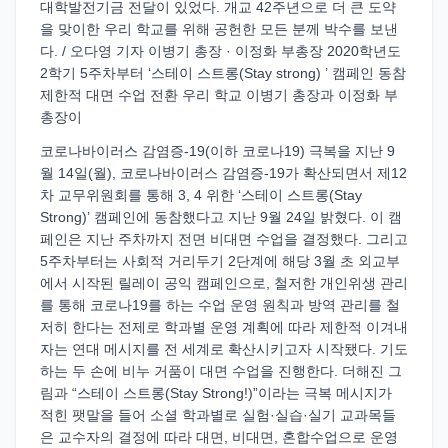
대학발전기금 전달이 있었다. 개교 42주년으로 더 큰 도약
을 맞이한 우리 학교를 위해 공헌한 모든 분께 박수를 보낸
다. / 오다영 기자 이병기 총장 · 이정화 부총장 2020학년도
2학기 5주차부터 ‘스테이 스트롱(Stay strong) ’ 캠페인 동참
제한적 대면 수업 전환 우리 학교 이병기 총장과 이정화 부
총장이
코로나바이러스 감염증-19(이하 코로나19) 극복을 지난 9
월 14일(월), 코로나바이러스 감염증-19가 확산되면서 제12
차 교무위원회를 통해 3, 4 위한 ‘스테이 스트롱(Stay
Strong)’ 캠페인에 동참했다고 지난 9월 24일 밝혔다. 이 캠
페인은 지난 주차까지 전면 비대면 수업을 결정했다. 그리고
5주차부터는 사회적 거리두기 2단계에 해당 3월 초 외교부
에서 시작된 릴레이 공익 캠페인으로, 철저한 개인위생 관리
를 통해 코로나19를 하는 수업 운영 원칙과 방역 관리를 철
저히 한다는 전제로 학과별 운영 계획에 따라 제한적 이겨내
자는 연대 메시지를 전 세계로 확산시키고자 시작됐다. 기도
하는 두 손에 비누 거품이 대면 수업을 진행한다. 더해진 그
림과 “스테이 스트롱(Stay Strong!)”이라는 극복 메시지가
적힌 팻말을 들어 소셜 학과별로 실험·실습·실기 교과목들
은 교수자의 결정에 따라 대면, 비대면, 혼합수업으로 운영