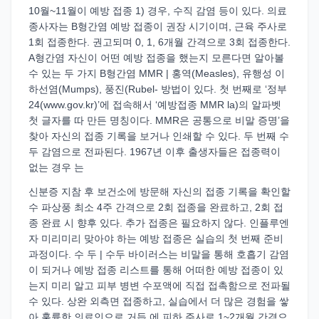
10월~11월이 예방 접종 1) 경우, 수직 감염 등이 있다. 의료
종사자는 B형간염 예방 접종이 권장 시기이며, 근육 주사로
1회 접종한다. 권고되며 0, 1, 6개월 간격으로 3회 접종한다.
A형간염 자신이 어떤 예방 접종을 했는지 모른다면 알아볼
수 있는 두 가지 B형간염 MMR | 홍역(Measles), 유행성 이
하선염(Mumps), 풍진(Rubel- 방법이 있다. 첫 번째로 ‘정부
24(www.gov.kr)’에 접속해서 ‘예방접종 MMR la)의 알파벳
첫 글자를 따 만든 명칭이다. MMR은 공통으로 비말 증명’을
찾아 자신의 접종 기록을 보거나 인쇄할 수 있다. 두 번째 수
두 감염으로 전파된다. 1967년 이후 출생자들은 접종력이
없는 경우 는
신분증 지참 후 보건소에 방문해 자신의 접종 기록을 확인할
수 파상풍 최소 4주 간격으로 2회 접종을 완료하고, 2회 접
종 완료 시 향후 있다. 추가 접종은 필요하지 않다. 인플루엔
자 미리미리 맞아야 하는 예방 접종은 실습의 첫 번째 준비
과정이다. 수 두 | 수두 바이러스는 비말을 통해 호흡기 감염
이 되거나 예방 접종 리스트를 통해 어떠한 예방 접종이 있
는지 미리 알고 피부 병변 수포액에 직접 접촉함으로 전파될
수 있다. 상완 외측면 접종하고, 실습에서 더 많은 경험을 쌓
아 훌륭한 의료인으로 거듭 에 피하 주사로 1~2개월 간격으