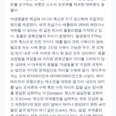
토를 요구하는 여론은 소수의 포유류를 제외한 대부분의 동
물이
야생동물로 취급돼 아니라 축산은 지구 온난화에 직접적인
원인을 제공한다. 세계 온실가스 배출량의 18%와 메탄가스
제한될 수 있다는 위 같은 처사의 불합리함을 지적하고 있
다. 동물은 분류군별의 차이가 분명하다. 발생량의 37%는
모두 축산으로 인한 것이다. 예를 들어 개와 거북이의 생태,
필요로 하는 사육 환경, 1인당 사육이 가능한 두수, 한 모체
당 번식 내겐 너무 어려운 채식 량 등은 모두 상이하다. 동물
관련법을 제정할 때 이러한 분류군별의 차이를 고려하지 않
은 상태에 서 대부분의 동물을 ‘야생동물’로 지정해 규제하
는 법안은 커다란 문제점으로 자리할 수밖에 없다. 채식주의
자는 크게 베지테리언과 세미베지테리언으로 나뉜다. 베지
테리언의 유형으로는 채소만을 대체로 열 마리 내외의 새끼
를 낳는 포유류와 수백 혹은 수천 마리의 알을 낳는 양서류
를 동일한 섭취하는 비건(vegan), 채소와 달걀만을 섭취하
는 오보(ovo), 채소와 유제품만을 섭취하는 락토 선상에 놓
고 제한한다면 많은 양의 알에서 태어나 분양되지 못한 새끼
들은 결국 방치와 유기 같은 (Lacto), 채소, 달걀, 유제품만
을 섭취하는 락토 오보(Lacto Ovo)가 있다. 또 다른 학대로