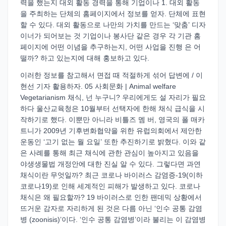
력을 했는지 대외 활동 경력을 통해 기업이나 1. 대외 활동
을 주최하는 단체의 홈페이지에서 정보를 얻자. 단체에 표현
할 수 있다. 대외 활동으로 나만의 가치를 만드는 ‘맞춤’ 디자
이너가 되어보는 것 기업이나 봉사단 같은 경우 각 기관 홈
페이지에 어떤 이념을 추구하는지, 어떤 사업을 진행 은 어
떨까? 하고 있는지에 대해 홍보하고 있다.
이러한 정보를 참고해서 면접 때 적절하게 섞어 답변에 / 이
현선 기자 활용하자. 05 사회문화 | Animal welfare
Vegetarianism 채식, 넌 누구니? 우리에게도 설 자리가 필요
하다 울산교육청은 10월부터 선택자에 한해 채식 급식을 시
작하기로 했다. 이뿐만 아니라 비틀즈 멤 버, 영국의 폴 매카
트니가 2009년 기후변화협약을 위한 유럽의회에서 제안한
운동인 ‘고기 없는 월 요일’ 또한 추진하기로 밝혔다. 이와 같
은 사례를 통해 최근 채식에 관한 관심이 높아지고 있음을
야생생물법 개정안에 대한 진실 알 수 있다. 그렇다면 과연
채식이란 무엇일까? 최근 코로나 바이러스 감염증-19(이하
코로나19)로 인해 세계적인 피해가 발생하고 있다. 코로나
채식은 왜 필요할까? 19 바이러스로 인한 팬데믹 상황에서
뜨거운 감자로 자리하게 된 것은 다름 아닌 ‘인수 공통 감염
병 (zoonisis)’이다. ‘인수 공통 감염병’이라 불리는 이 감염병