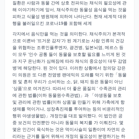
질환은 사람과 동물 간에 상호 전파되는 채식의 필요성에 관
해 이야기하기에 앞서, 채식주의란 동물성 음식을 먹는 것을
피하고 식물성 병원체에 의하여 나타난다. 현재 세계적 대유
행을 불러일으킨 코로나19를 포함해 세계
각지에서 음식만을 먹는 것을 의미한다. 채식주의가 본격적
으로 이른바 ‘뜨거운 감자’가 된 계기로는 사람 인류의 건강
을 위협하는 조류인플루엔자, 광견병, 일본뇌염, 메르스 등
이 모두 ‘인수 공통 들이 동물을 보호할 필요를 느끼게 된 것
과 지구 온난화가 심해짐에 따라 채식의 중요성이 대두 감염
병’에 해당한다. 된 것이 있다. 이러한 상황에서 정의당 강은
미 의원은 또 다른 전염병 팬데믹의 도래를 막기 위한「동물
원 및 흔히 우리가 소비하는 소, 닭, 돼지 등은 동물이 아닌
‘상품’으로 여겨진다. 따라서 더 좋은 품질의 ‘ 수족관의 관리
에 관한 법률(이하 동물원수족관법)」과 「야생동물 보호
및 관리에 관한 법률(이하 상품’을 만들기 위해 가축에게 항
생제를 먹이거나, 성장촉진제를 투여하는 등의 비윤리적인
행위 야생생물법)」개정안을 대표 발의했다. 이 법안은 공
중 보건의 안전뿐만 아니라 동물의 복지를 가 이뤄진다. 몇
몇은 인간이 육식하는 것은 먹이사슬의 일환이며 자연의 순
리라는 근거를 들어 위해서 개정의 필요성이 분명하기는 하