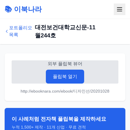
📚 이북나라
대전보건대학교신문-11
포트폴리오
목록
월244호
외부 플립북 뷰어
플립북 열기
http://ebooknara.com/ebook/디자인선/20201028
이 사례처럼 전자책 플립북을 제작하세요
누적
1,500+
제작 ·
11
개 산업 · 무료 견적