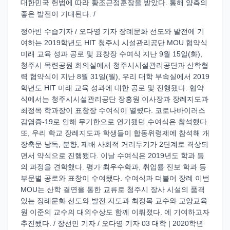
대한민국 헌법에 따라 황조근정훈장을 받았다. 통해 양측의
좋은 발전이 기대된다. /
정아빈 수습기자 / 오다영 기자 장례문화 선도와 발전에 기
여하는 2019학년도 HIT 청주시 시설관리공단 MOU 협약식
미래 교육 성과 공로 및 표창장 수여식 지난 9월 15일(화),
청주시 목련공원 회의실에서 청주시시설관리공단과 산학협
력 협약식이 지난 8월 31일(월), 우리 대학 부속실에서 2019
학년도 HIT 미래 교육 성과에 대한 공로 및 진행됐다. 협약
식에서는 청주시시설관리공단 장홍원 이사장과 장례지도과
최정목 학과장이 표창장 수여식이 열렸다. 코로나바이러스
감염증-19로 인해 무기한으로 연기됐던 수여식은 참석했다.
또, 우리 학교 장례지도과 학생들이 합동위령제에 참석해 개
장축문 낭독, 분향, 제배 사회적 거리두기가 2단계로 격상되
면서 약식으로 진행됐다. 이날 수여식은 2019년도 학과 등
의 과정을 견학했다. 평가 최우수학과, 취업률 진보 학과 등
부문별 공로와 표창이 수여됐다. 수여식과 더불어 장례 이번
MOU는 산학 결연을 통한 교류로 청주시 장사 시설의 품격
있는 장례문화 선도와 발전 지도과 최정목 교수와 교양교육
원 이준의 교수의 대외수상도 함께 이뤄졌다. 에 기여하고자
추진됐다. / 장선민 기자 / 오다영 기자 03 대학 | 2020학년