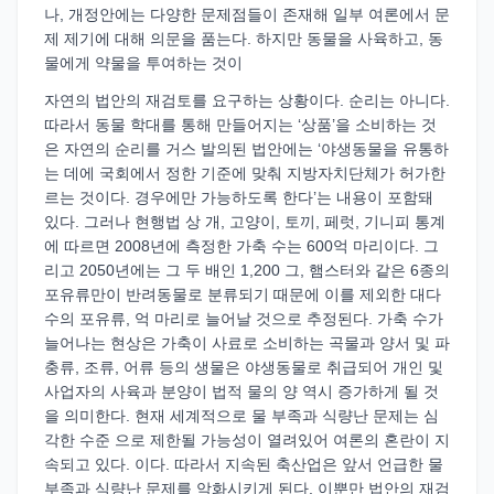
나, 개정안에는 다양한 문제점들이 존재해 일부 여론에서 문
제 제기에 대해 의문을 품는다. 하지만 동물을 사육하고, 동
물에게 약물을 투여하는 것이
자연의 법안의 재검토를 요구하는 상황이다. 순리는 아니다.
따라서 동물 학대를 통해 만들어지는 ‘상품’을 소비하는 것
은 자연의 순리를 거스 발의된 법안에는 ‘야생동물을 유통하
는 데에 국회에서 정한 기준에 맞춰 지방자치단체가 허가한
르는 것이다. 경우에만 가능하도록 한다’는 내용이 포함돼
있다. 그러나 현행법 상 개, 고양이, 토끼, 페럿, 기니피 통계
에 따르면 2008년에 측정한 가축 수는 600억 마리이다. 그
리고 2050년에는 그 두 배인 1,200 그, 햄스터와 같은 6종의
포유류만이 반려동물로 분류되기 때문에 이를 제외한 대다
수의 포유류, 억 마리로 늘어날 것으로 추정된다. 가축 수가
늘어나는 현상은 가축이 사료로 소비하는 곡물과 양서 및 파
충류, 조류, 어류 등의 생물은 야생동물로 취급되어 개인 및
사업자의 사육과 분양이 법적 물의 양 역시 증가하게 될 것
을 의미한다. 현재 세계적으로 물 부족과 식량난 문제는 심
각한 수준 으로 제한될 가능성이 열려있어 여론의 혼란이 지
속되고 있다. 이다. 따라서 지속된 축산업은 앞서 언급한 물
부족과 식량난 문제를 악화시키게 된다. 이뿐만 법안의 재검