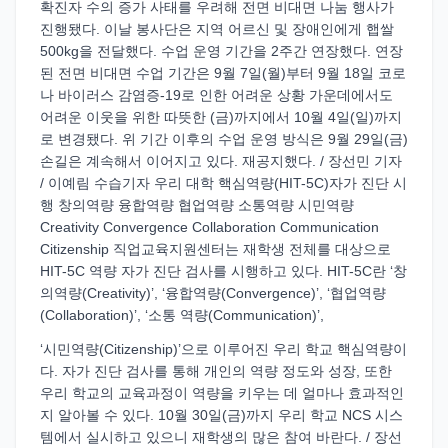
확진자 수의 증가 사태를 우려해 전면 비대면 나눔 행사가
진행됐다. 이날 봉사단은 지역 어르신 및 장애인에게 햅쌀
500kg을 전달했다. 수업 운영 기간을 2주간 연장했다. 연장
된 전면 비대면 수업 기간은 9월 7일(월)부터 9월 18일 코로
나 바이러스 감염증-19로 인한 어려운 상황 가운데에서도
어려운 이웃을 위한 따뜻한 (금)까지에서 10월 4일(일)까지
로 변경됐다. 위 기간 이후의 수업 운영 방식은 9월 29일(금)
손길은 계속해서 이어지고 있다. 재공지했다. / 장선민 기자
/ 이예림 수습기자 우리 대학 핵심역량(HIT-5C)자가 진단 시
행 창의역량 융합역량 협업역량 소통역량 시민역량
Creativity Convergence Collaboration Communication
Citizenship 직업교육지원센터는 재학생 전체를 대상으로
HIT-5C 역량 자가 진단 검사를 시행하고 있다. HIT-5C란 ‘창
의역량(Creativity)’, ‘융합역량(Convergence)’, ‘협업역량
(Collaboration)’, ‘소통 역량(Communication)’,
‘시민역량(Citizenship)’으로 이루어진 우리 학교 핵심역량이
다. 자가 진단 검사를 통해 개인의 역량 정도와 성장, 또한
우리 학교의 교육과정이 역량을 키우는 데 얼마나 효과적인
지 알아볼 수 있다. 10월 30일(금)까지 우리 학교 NCS 시스
템에서 실시하고 있으니 재학생의 많은 참여 바란다. / 장선