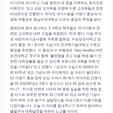
미디어에 게시하고, 다음 참여자 세 명을 지목하는 방식으로
이뤄진다. 되고 상담 교과목을 포함해 이론 교과목들은 전면
비대면으로 진행한다. 하지만 국가시험을 이병기 총장과 이
정화 부총장은 동남보건대학교 이규선 총장의 추천을 받아
캠페인에 참여 응시하는 3, 4학년 학우들은 국가시험과 관
련된 교과목만 대면 수업을 허용한다. 하게 됐다. 다음 주자
로 대한치과기공사협회 주희중 협회장, 우송정보대학교 정
상직 총장, 대 / 정아빈 수습기자 전과학기술대학교 이효인
총장을 추천했다. 이 총장과 이 부총장은 ‘Stay Healthy 대전
보건대학교’ 문구와 함께 “불편함을 겪고 있을 학생 들이 안
전한 대학생활을 즐길 수 있도록 코로나19 극복을 위해 만
전을 기하겠다”라고 전했다. / 김규리 수습기자 INDEX 01
제 42주년 개교 기념식 05 우리에게도 설 자리가 필요하다
02 이병기 총장 정부 포상 수여식 06 재가 되어버린 간호사
들 03 2020학년도 2학기 중간고사 안내 08 집에 있으면 뭐
하니? - 차가운 언택트 시대의 04 병원 실습을 위한 예방 접
종 리스트 따뜻한 온택트 02 | 대학 42 개교 42주년 기념사
하며 박애·근면·탐구의 설립정신을 되새기면서 마음가짐을
다잡아봅니다. 오늘 이 자리를 빛내주시기 위하여 참석하신
불철주야 대학발전을 위하여 노고를 아끼지