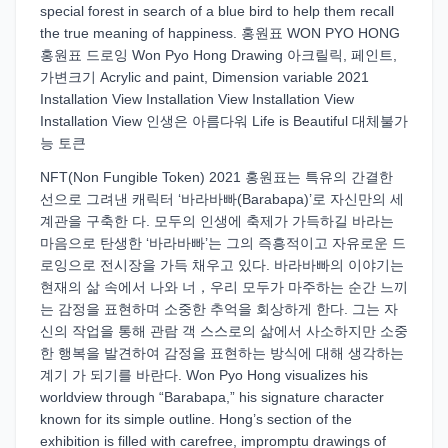
special forest in search of a blue bird to help them recall
the true meaning of happiness. 홍원표 WON PYO HONG
홍원표 드로잉 Won Pyo Hong Drawing 아크릴릭, 페인트,
가변크기 Acrylic and paint, Dimension variable 2021
Installation View Installation View Installation View
Installation View 인생은 아름다워 Life is Beautiful 대체불가
능 토큰
NFT(Non Fungible Token) 2021 홍원표는 특유의 간결한
선으로 그려낸 캐릭터 ‘바라바빠(Barabapa)’로 자신만의 세
계관을 구축한 다. 모두의 인생에 축제가 가득하길 바라는
마음으로 탄생한 ‘바라바빠’는 그의 즉흥적이고 자유로운 드
로잉으로 전시장을 가득 채우고 있다. 바라바빠의 이야기는
현재의 삶 속에서 나와 너，우리 모두가 마주하는 순간 느끼
는 감정을 표현하며 소중한 추억을 회상하게 한다. 그는 자
신의 작업을 통해 관람 객 스스로의 삶에서 사소하지만 소중
한 행복을 발견하여 감정을 표현하는 방식에 대해 생각하는
계기 가 되기를 바란다. Won Pyo Hong visualizes his
worldview through “Barabapa,” his signature character
known for its simple outline. Hong’s section of the
exhibition is filled with carefree, impromptu drawings of