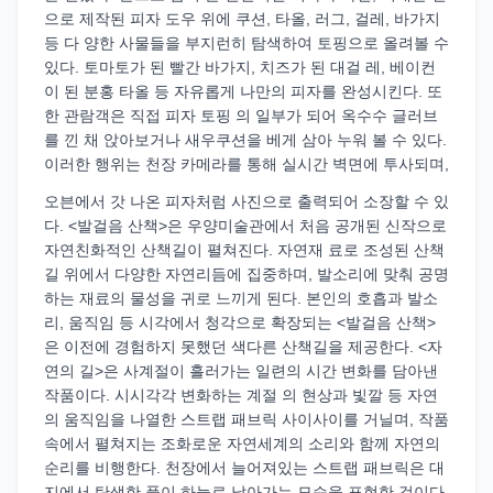
으로 제작된 피자 도우 위에 쿠션, 타올, 러그, 걸레, 바가지
등 다 양한 사물들을 부지런히 탐색하여 토핑으로 올려볼 수
있다. 토마토가 된 빨간 바가지, 치즈가 된 대걸 레, 베이컨
이 된 분홍 타올 등 자유롭게 나만의 피자를 완성시킨다. 또
한 관람객은 직접 피자 토핑 의 일부가 되어 옥수수 글러브
를 낀 채 앉아보거나 새우쿠션을 베게 삼아 누워 볼 수 있다.
이러한 행위는 천장 카메라를 통해 실시간 벽면에 투사되며,
오븐에서 갓 나온 피자처럼 사진으로 출력되어 소장할 수 있
다. <발걸음 산책>은 우양미술관에서 처음 공개된 신작으로
자연친화적인 산책길이 펼쳐진다. 자연재 료로 조성된 산책
길 위에서 다양한 자연리듬에 집중하며, 발소리에 맞춰 공명
하는 재료의 물성을 귀로 느끼게 된다. 본인의 호흡과 발소
리, 움직임 등 시각에서 청각으로 확장되는 <발걸음 산책>
은 이전에 경험하지 못했던 색다른 산책길을 제공한다. <자
연의 길>은 사계절이 흘러가는 일련의 시간 변화를 담아낸
작품이다. 시시각각 변화하는 계절 의 현상과 빛깔 등 자연
의 움직임을 나열한 스트랩 패브릭 사이사이를 거닐며, 작품
속에서 펼쳐지는 조화로운 자연세계의 소리와 함께 자연의
순리를 비행한다. 천장에서 늘어져있는 스트랩 패브릭은 대
지에서 탄생한 풀이 하늘로 날아가는 모습을 표현한 것이다.