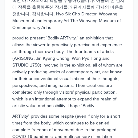
적인 매개자로서의 역할을 수행하겠습니다. 아울러 본 전시
에 작품을 출품해주신 작가들과 관계자들께 감사의 마음을
전합니다. 감사합니다. Hyo Sik Cho Director, Wooyang
Museum of contemporary Art The Wooyang Museum of
Contemporary Art is
proud to present “Bodily ARTivity,” an exhibition that
allows the viewer to proactively perceive and experience
art through their own body. The four teams of artists
(ARISONG, Jin Kyung Chong, Won Pyo Hong and
STUDIO 1750) involved in the exhibition, all of whom are
actively producing works of contemporary art, are known
for their unconventional visualizations of their thoughts,
perspectives, and imaginations. Their creations are
completed only through visitors’ physical participation,
which is an intentional attempt to expand the realm of
artistic value and possibility. I hope “Bodily
ARTivity” provides some respite (even if only for a short
time) from the body, which continues to be denied
complete freedom of movement due to the prolonged
COVID-19 pandemic, and multi-sensory stimulation,