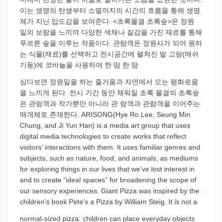
이는 생명의 탄생부터 소멸까지의 시간의 흐름을 통해 생명
체가 지닌 압도감을 보여준다. <초록물결 초록숲>은 정원
일의 보람을 느끼며 다양한 색채나 질감을 가진 재료를 통해
푸르른 숲을 이루는 작품이다. 관람객은 정원사가 되어 원하
는 식물(재료)를 선택하고 전시공간에 펼쳐진 밭 고랑(매쉬
기둥)에 코바늘을 사용하여 한 땀 한 땀
심다보면 정원일을 하는 즐거움과 자연에서 오는 평화로움
을 느끼게 된다. 전시 기간 동안 채워질 초록 물결의 초록숲
은 관람객과 작가뿐만 아니라 관 람객과 관람객을 이어주는
매개체로 존재한다. ARISONG(Hye Ro Lee, Seung Min
Chung, and Ji Yun Han) is a media art group that uses
digital media technologies to create works that reflect
visitors’ interactions with them. It uses familiar genres and
subjects, such as nature, food, and animals, as mediums
for exploring things in our lives that we’ve lost interest in
and to create “ideal spaces” for broadening the scope of
our sensory experiences. Giant Pizza was inspired by the
children’s book Pete’s a Pizza by William Steig. It is not a
normal-sized pizza: children can place everyday objects