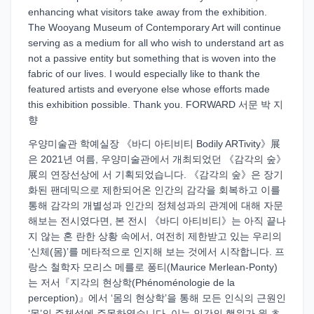
enhancing what visitors take away from the exhibition.
The Wooyang Museum of Contemporary Art will continue
serving as a medium for all who wish to understand art as
not a passive entity but something that is woven into the
fabric of our lives. I would especially like to thank the
featured artists and everyone else whose efforts made
this exhibition possible. Thank you. FORWARD 서문 박 지
향
우양미술관 학예실장 《바디 아티비티 Bodily ARTivity》展
은 2021년 여름, 우양미술관에서 개최되었던 《감각의 숲》
展의 연장선상에 서 기획되었습니다. 《감각의 숲》은 장기
화된 팬데믹으로 제한되어온 인간의 감각을 회복하고 이를
통해 감각의 개별성과 인간의 정체성과의 관계에 대해 자문
해보는 전시였다면, 본 전시 《바디 아티비티》는 아직 끝나
지 않는 혼 란한 상황 속에서, 여전히 제한받고 있는 우리의
‘신체(몸)’를 메타적으로 인지해 보는 것에서 시작합니다. 프
랑스 철학자 모리스 메를로 퐁티(Maurice Merlean-Ponty)
는 저서『지각의 현상학(Phénoménologie de la
perception)』에서 ‘몸의 현상학’을 통해 모든 인식의 근원인
‘몸’의 주체성에 주목하였습니다. 이는 인간의 행위가 원 초