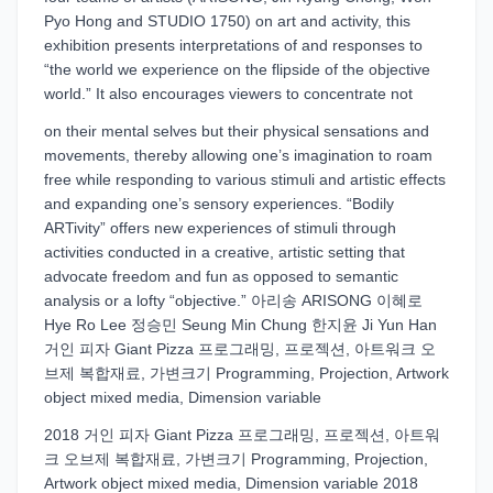
Pyo Hong and STUDIO 1750) on art and activity, this
exhibition presents interpretations of and responses to
“the world we experience on the flipside of the objective
world.” It also encourages viewers to concentrate not
on their mental selves but their physical sensations and
movements, thereby allowing one’s imagination to roam
free while responding to various stimuli and artistic effects
and expanding one’s sensory experiences. “Bodily
ARTivity” offers new experiences of stimuli through
activities conducted in a creative, artistic setting that
advocate freedom and fun as opposed to semantic
analysis or a lofty “objective.” 아리송 ARISONG 이혜로
Hye Ro Lee 정승민 Seung Min Chung 한지윤 Ji Yun Han
거인 피자 Giant Pizza 프로그래밍, 프로젝션, 아트워크 오
브제 복합재료, 가변크기 Programming, Projection, Artwork
object mixed media, Dimension variable
2018 거인 피자 Giant Pizza 프로그래밍, 프로젝션, 아트워
크 오브제 복합재료, 가변크기 Programming, Projection,
Artwork object mixed media, Dimension variable 2018