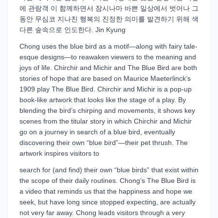
에 관람객 이 함께하면서 잠시나마 바쁜 일상에서 벗어나 그
동안 무심코 지나친 행복의 진정한 의미를 발견하기 위해 색
다른 숲속으로 인도한다. Jin Kyung
Chong uses the blue bird as a motif—along with fairy tale-
esque designs—to reawaken viewers to the meaning and
joys of life. Chirchir and Michir and The Blue Bird are both
stories of hope that are based on Maurice Maeterlinck’s
1909 play The Blue Bird. Chirchir and Michir is a pop-up
book-like artwork that looks like the stage of a play. By
blending the bird’s chirping and movements, it shows key
scenes from the titular story in which Chirchir and Michir
go on a journey in search of a blue bird, eventually
discovering their own “blue bird”—their pet thrush. The
artwork inspires visitors to
search for (and find) their own “blue birds” that exist within
the scope of their daily routines. Chong’s The Blue Bird is
a video that reminds us that the happiness and hope we
seek, but have long since stopped expecting, are actually
not very far away. Chong leads visitors through a very