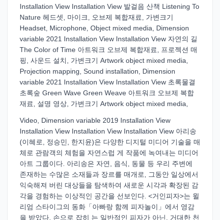
Installation View Installation View 발걸음 산책 Listening To
Nature 헤드셋, 마이크, 오브제 복합재료, 가변크기
Headset, Microphone, Object mixed media, Dimension
variable 2021 Installation View Installation View 자연의 길
The Color of Time 아트워크 오브제 복합재료, 프로젝션 매
핑, 사운드 설치, 가변크기 Artwork object mixed media,
Projection mapping, Sound installation, Dimension
variable 2021 Installation View Installation View 초록물결
초록숲 Green Wave Green Weave 아트워크 오브제 복합
재료, 설명 영상, 가변크기 Artwork object mixed media,
Video, Dimension variable 2019 Installation View
Installation View Installation View Installation View 아리송
(이혜로, 정승민, 한지윤)은 다양한 디지털 미디어 기술을 매
체로 관람객의 체험을 자연스럽 게 작품에 녹여내는 미디어
아트 그룹이다. 아리송은 자연, 음식, 동물 등 우리 주변에
존재하는 수많은 소재들과 장르를 매개로, 그동안 일상에서
익숙해져 버린 대상들을 탐색하여 새로운 시각과 확장된 감
각을 경험하는 이상적인 공간을 선보인다. <거인피자>는 윌
리엄 스타이그의 동화「아빠랑 함께 피자놀이」에서 영감
을 받았다. 손으로 잡히 는 일반적인 피자가 아닌, 거대한 천