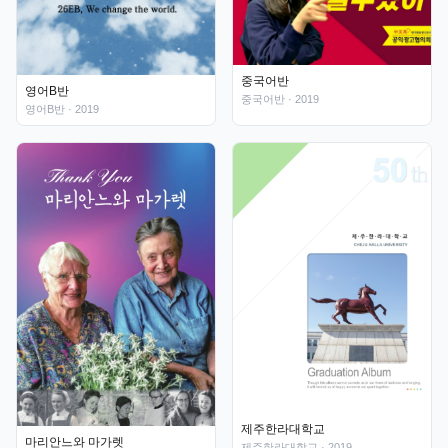
중국어반
영어B반
중국어반
· 2019
영어B반
· 2019
제주한라대학교
마리안느와 마가렛
제주한라대학교
· 2019