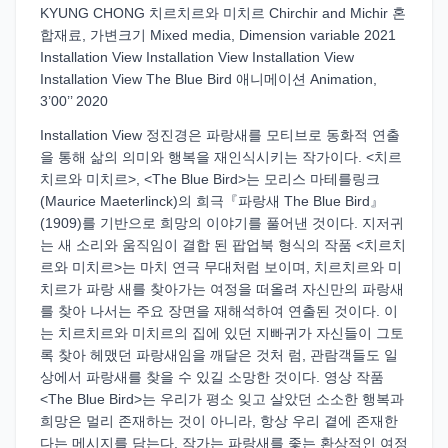
KYUNG CHONG 치르치르와 미치르 Chirchir and Michir 혼
합재료, 가변크기 Mixed media, Dimension variable 2021
Installation View Installation View Installation View
Installation View The Blue Bird 애니메이션 Animation,
3’00’’ 2020
Installation View 정진경은 파랑새를 모티브로 동화적 연출
을 통해 삶의 의미와 행복을 재인식시키는 작가이다. <치르
치르와 미치르>, <The Blue Bird>는 모리스 마테를링크
(Maurice Maeterlinck)의 희극『파랑새 The Blue Bird』
(1909)를 기반으로 희망의 이야기를 풀어낸 것이다. 지저귀
는 새 소리와 움직임이 결합 된 팝업북 형식의 작품 <치르치
르와 미치르>는 마치 연극 무대처럼 보이며, 치르치르와 미
치르가 파랑 새를 찾아가는 여정을 떠올려 자신만의 파랑새
를 찾아 나서는 주요 장면을 재해석하여 연출된 것이다. 이
는 치르치르와 미치르의 집에 있던 지빠귀가 자신들이 그토
록 찾아 헤맸던 파랑새임을 깨달은 것처 럼, 관람객들도 일
상에서 파랑새를 찾을 수 있길 소망한 것이다. 영상 작품
<The Blue Bird>는 우리가 평소 잊고 살았던 소소한 행복과
희망은 멀리 존재하는 것이 아니라, 항상 우리 곁에 존재한
다는 메시지를 담는다. 작가는 파랑새를 좇는 환상적인 여정