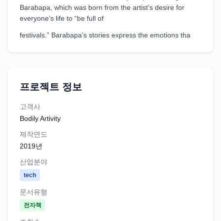
Barabapa, which was born from the artist’s desire for
everyone’s life to “be full of
festivals.” Barabapa’s stories express the emotions tha
프로젝트 정보
고객사
Bodily Artivity
제작연도
2019
년
산업분야
tech
문서유형
전자책