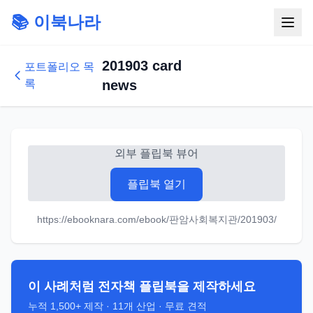
📚 이북나라
201903 card
포트폴리오 목
록
news
외부 플립북 뷰어
플립북 열기
https://ebooknara.com/ebook/판암사회복지관/201903/
이 사례처럼 전자책 플립북을 제작하세요
누적
1,500+
제작 ·
11
개 산업 · 무료 견적