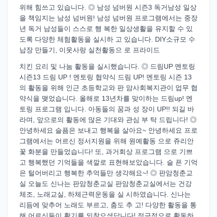
위해 힘쓰고 있습니다. ◎ 남성 넘버원 시즌3 독거남성 일상
을 책임지는 남성 넘버원! 남성 넘버원 프로그램에서는 중장
년 독거 남성들이 스스로 행 복한 일상생활을 유지할 수 있
도록 다양한 체험활동을 실시하 고 있습니다. DIY소규모 수
납장 만들기, 이웃사랑 실천활동으 로 프라이드
치킨 요리 및 나눔 활동을 실시했습니다. ◎ 드림UP 멘토링
시즌13 드림 UP ! 멘토링 협약식 드림 UP! 멘토링 시즌 13
의 활동을 위해 인근 초등학교와 판 암사회복지관이 업무 협
약식을 맺었습니다. 올해로 13년차를 맞이하는 드림up! 멘
토링 프로그램 입니다. 아동들의 꿈과 성 장이 UP!! 되길 바
라며, 앞으로의 활동에 많은 기대와 관심 부 탁 드립니다! ◎
안녕하세요 슬픔은 보내고 행복을 살아요~ 안녕하세요 프로
그램에서는 어르신 정서지원을 위해 원예활동 으로 쥬리안
꽃 화분을 만들었습니다! 또, 과거회상 프로그램 으로 기쁘
고 행복했던 기억들을 색깔로 표현해보았습니다. 슬 픈 기억
은 털어버리고 행복한 추억들만 생각해요~! ◎ 판암청춘교
실 오늘도 신나는 판암청춘교실 판암청춘교실에서는 건강
체조, 노래교실, 하체근력운동을 실 시하였습니다. 신나는
리듬에 맞추어 노래도 부르고, 춤도 추 고! 다양한 활동을 통
해 어르신들이 활기를 되찾으셨답니다! 적극적으로 활동하