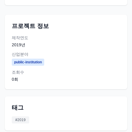
프로젝트 정보
제작연도
2019
년
산업분야
public-institution
조회수
0
회
태그
#
2019