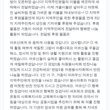
방이 오픈하였 습니다! 지역주민분들의 이불을 깨끗하게 세
탁해서 전달하였습니다. 이제 겨울이불은 넣어두고 따뜻해
진 날씨처럼 한결 가벼운 봄 이불을 꺼내보아요~! ◎ 지역주
민 후원물품연계 3단지 지역주민을 위한 후원물품 연계 3단
지 지역주민께서 성인용 기저귀를 후원해 주셨습니다. 후원
물품은 거동이 어려운 지역주민에게 전달하여 행복한 나눔
활동이 되었습니다. 전달된 후원 물품은
어르신에게 유 용하게 사용될 것입니다. 감사합니다! ◎ 색
채 활동 예쁘게 색칠한 그림이 아름다워요 어르신들 우울감
해소, 정서적 안정 및 취미 생활 지원으로 색채 활동을 진행
하였습니다. 어르신들이 실제로 좋아하시 는 활동이고 즐겁
게 색칠해주셨답니다! ◎ 판암1동 자원봉사자회 반찬나눔
맛있게 드시고 건강하세요! 판암1동 자원봉사자회에서 반찬
나눔을 하였습니다. 1인 가 구, 거동이 어려우신 어르신 등
지역주민에게 반찬을 나눠드 렸습니다! 봉사자회의 마음만
큼 따뜻한 반찬 맛있게 드시고 건강하세요. 어르신! ◎ 행복
한 징검다리 네트워크 행복한 징검다리 네트워크 판암동, 용
운동의 사회복지사와 교육복지사들이 한 자리에 모여서 아
동을 대상으로 하는 공동사업을 추진하기 위해 회 의를 진행
하였습니다. 각 기관의 정보와 자원 공유를 통해 복 지네트