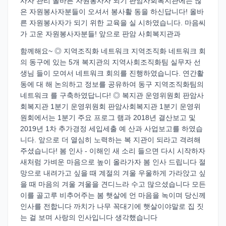
사자 관리 올바른 자원봉사자 되기 판암사회복지관에는 많
은 자원봉사자분들이 오셔서 봉사활 동을 하신답니다! 올바
른 자원봉사자가 되기 위한 교육을 실 시하였습니다. 마음씨
가 고운 자원봉사자분들! 앞으로 판암 사회복지관과
함께해요~ ◎ 지역조직화 네트워크 지역조직화 네트워크 회
의 동구에 있는 5개 복지관의 지역사회조직화팀 실무자 선
생님 들이 모여서 네트워크 회의를 진행하였습니다. 연간활
동에 대 해 논의하고 정보를 공유하여 동구 지역조직화팀의
네트워크 를 구축하였답니다! ◎ 복지관 운영위원회 판암사
회복지관 1분기 운영위원회 판암사회복지관 1분기 운영위
원회에서는 1분기 주요 프로그 램과 2018년 결산보고 및
2019년 1차 추가경정 세입세출 예 산과 사업보고를 하였습
니다. 앞으로 더 열심히 노력하는 복 지관이 되라고 격려해
주셨습니다! 봄 인사 - 이해인 새 소리 들으면 다시 시작하자
새처럼 가벼운 마음으로 높이 올라가자 봄 인사 드립니다 절
망으로 내려가고 싶을 때 계절의 겨울 우울하게 가라앉고 싶
을 때 마음의 겨울 겨울을 견디느라 수고 많으셨습니다 모든
이를 골고루 비추어주는 봄 햇살에 언 마음을 녹이며 당신께
인사를 전합니다 까치가 나무 꼭대기에 햇살이야말로 집 짓
는 걸 보며 사랑의 인사입니다 생각했습니다