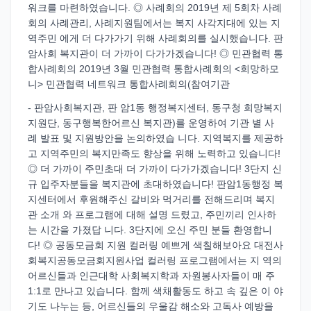
워크를 마련하였습니다. ◎ 사례회의 2019년 제 5회차 사례
회의 사례관리, 사례지원팀에서는 복지 사각지대에 있는 지
역주민 에게 더 다가가기 위해 사례회의를 실시했습니다. 판
암사회 복지관이 더 가까이 다가가겠습니다! ◎ 민관협력 통
합사례회의 2019년 3월 민관협력 통합사례회의 <희망하모
니> 민관협력 네트워크 통합사례회의(참여기관
- 판암사회복지관, 판 암1동 행정복지센터, 동구청 희망복지
지원단, 동구행복한어르신 복지관)를 운영하여 기관 별 사
례 발표 및 지원방안을 논의하였습 니다. 지역복지를 제공하
고 지역주민의 복지만족도 향상을 위해 노력하고 있습니다!
◎ 더 가까이 주민초대 더 가까이 다가가겠습니다! 3단지 신
규 입주자분들을 복지관에 초대하였습니다! 판암1동행정 복
지센터에서 후원해주신 갈비와 먹거리를 전해드리며 복지
관 소개 와 프로그램에 대해 설명 드렸고, 주민끼리 인사하
는 시간을 가졌답 니다. 3단지에 오신 주민 분들 환영합니
다! ◎ 공동모금회 지원 컬러링 예쁘게 색칠해보아요 대전사
회복지공동모금회지원사업 컬러링 프로그램에서는 지 역의
어르신들과 인근대학 사회복지학과 자원봉사자들이 매 주
1:1로 만나고 있습니다. 함께 색채활동도 하고 속 깊은 이 야
기도 나누는 등, 어르신들의 우울감 해소와 고독사 예방을