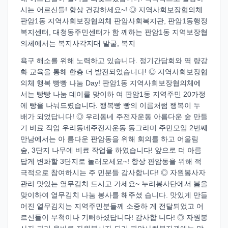
시는 어르신들! 항상 건강하세요~! ◎ 지역사회보장협의체
판암1동 지역사회보장협의체 판암사회복지관, 판암1동행정
복지센터, 대청동주민센터가 함 께하는 판암1동 지역보장협
의체에서는 복지사각지대 발굴, 복지
욕구 해소를 위해 노력하고 있습니다. 정기간담회와 역 량강
화 교육을 통해 한층 더 발전되었습니다! ◎ 지역사회보장협
의체 행복 빵빵 나눔 Day! 판암1동 지역사회보장협의체에
서는 빵빵 나눔 데이를 맞이하 여 판암1동 지역주민 20가정
에 빵을 나눠드렸습니다. 행복빵 빵의 이름처럼 행복이 두
배가 되었답니다! ◎ 우리동네 주전자운동 아름다운 숲 만들
기 비료 작업 우리동네주전자운동 동그라미 주민모임 2번째
만남에서는 아 름다운 판암동을 위해 회의를 하고 어울림
숲, 3단지 나무에 비료 작업을 하였습니다! 앞으로 더 아름
답게 변화할 3단지로 놀러오세요~! 항상 판암동을 위해 적
극적으로 참여하시는 주 민분들 감사합니다! ◎ 자원봉사자
관리 맛있는 열무김치 드시고 가세요~ 누리봉사단에서 봄을
맞이하여 열무김치 나눔 봉사를 해주셨 습니다. 맛있게 만들
어진 열무김치는 지역주민분들께 소중하 게 전달되었고 어
르신들이 무척이나 기뻐하셨답니다! 감사합 니다! ◎ 자원봉