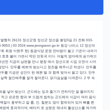
발행처 26131 정선군청 정선군 정선읍 봉양3길 21 전화 033-
053 | 03 2024 www.jeongseon.go.kr 동강 나리소 12 정선의
회 회원 이현주 현) 동광식당 운영 찬바람이 불고 기온이 내려가
서 호호 불어 가면서 먹던 만둣국 이다. 어릴적 엄마에게 숟가락으
0여년전 지금의 남편을 만나 평창 에서 정선으로 시집 오면서 시어
팔았다. 만두를 예쁘게 빚는다고 칭찬을 해주시곤 하셨다. 만두를
만두를 지금은 성인이 된 예쁜 딸 과 함께 빚어서 팔고 있다. 만두
 7 살짝 절인배추를 잘게 썰어준다. 닭가슴살을 다져준다. 2 무 속
속을 넣어 빚는다. 곤드레는 잎과 줄기가 연하지만 잘 물러지지
이 적고 은은한 향과 부 드럽게 씹히는 곤드레의 식감이 여러 음식
백질이 풍부하고 칼 륨, 인, 철분도 많이 함유되어 있어 뼈를 튼
비예방에 효과적이며, 베타카 로 성분은 체내의 활성산소를 제거하