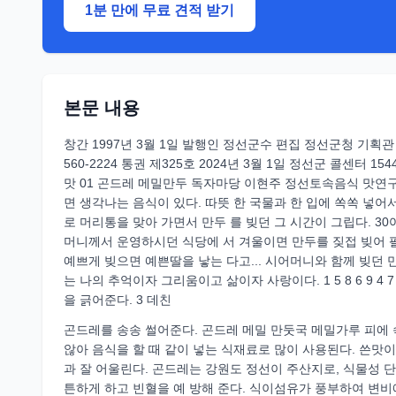
1분 만에 무료 견적 받기
본문 내용
창간 1997년 3월 1일 발행인 정선군수 편집 정선군청 기획관 
560-2224 통권 제325호 2024년 3월 1일 정선군 콜센터 1544-9
맛 01 곤드레 메밀만두 독자마당 이현주 정선토속음식 맛연구
면 생각나는 음식이 있다. 따뜻 한 국물과 한 입에 쏙쏙 넣어
로 머리통을 맞아 가면서 만두 를 빚던 그 시간이 그립다. 3
머니께서 운영하시던 식당에 서 겨울이면 만두를 짖접 빚어 
예쁘게 빚으면 예쁜딸을 낳는 다고... 시어머니와 함께 빚던 
는 나의 추억이자 그리움이고 삶이자 사랑이다. 1 5 8 6 9 4
을 긁어준다. 3 데친
곤드레를 송송 썰어준다. 곤드레 메밀 만둣국 메밀가루 피에 
않아 음식을 할 때 같이 넣는 식재료로 많이 사용된다. 쓴맛
과 잘 어울린다. 곤드레는 강원도 정선이 주산지로, 식물성 단
튼하게 하고 빈혈을 예 방해 준다. 식이섬유가 풍부하여 변