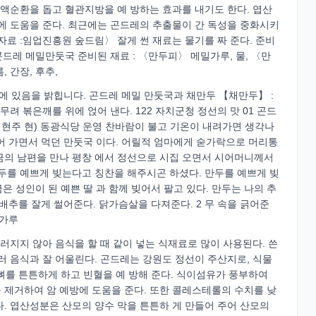
혈액순환을 돕고 혈관지방을 예 방하는 효과를 내기도 한다. 엽산
에 도움을 준다. 최근에는 곤드레의 추출물이 간 독성을 중화시키
자료 :임업진흥원 숲드림〉 잘게 썬 재료는 물기를 짜 준다. 준비
곤드레 메밀만둣국 준비된 재료 : 〈만두피〉 메밀가루, 물, 〈만
, 간장, 후추,
’에 있음을 밝힙니다. 곤드레 메밀 만둣국과 채만두 【채만두】 :
려 볶은깨를 위에 얹어 낸다. 122 자치군청 정선의 맛 01 곤드
현주 현) 동광식당 운영 찬바람이 불고 기온이 내려가면 생각나
불어 가면서 먹던 만둣국 이다. 어릴적 엄마에게 숟가락으로 머리통
 지금의 남편을 만나 평창 에서 정선으로 시집 오면서 시어머니께서
두를 예쁘게 빚는다고 칭찬을 해주시곤 하셨다. 만두를 예쁘게 빚
은 성인이 된 예쁜 딸 과 함께 빚어서 팔고 있다. 만두는 나의 추
 절인배추를 잘게 썰어준다. 닭가슴살을 다져준다. 2 무 속을 긁어준
밀가루
러지지 않아 음식을 할 때 같이 넣는 식재료로 많이 사용된다. 쓴
러 음식과 잘 어울린다. 곤드레는 강원도 정선이 주산지로, 식물
 뼈를 튼튼하게 하고 빈혈을 예 방해 준다. 식이섬유가 풍부하여
 제거하여 암 예방에 도움을 준다. 또한 콜레스테롤의 수치를 낮
. 엽산성분은 산모의 양수 막을 튼튼하 게 만들어 주어 산모의