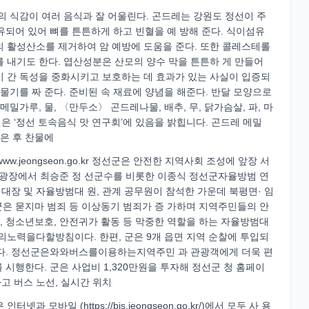
의 식감이 여러 음식과 잘 어울린다. 곤드레는 강원도 정선이 주
함유되어 있어 뼈를 튼튼하게 하고 빈혈을 예 방해 준다. 식이섬유
의 활성산소를 제거하여 암 예방에 도움을 준다. 또한 콜레스테롤
 내기도 한다. 엽산성분은 산모의 양수 막을 튼튼하 게 만들어
이 간 독성을 중화시키고 보호하는 데 효과가 있는 사실이 입증되
물기를 짜 준다. 준비된 속 재료에 양념을 해준다. 반달 모양으로
밀가루, 물, 〈만두소〉 곤드레나물, 배추, 무, 닭가슴살, 파, 마
작권은 ‘정선 토속음식 맛 연구회’에 있음을 밝힙니다. 곤드레 메밀
삶은 후 찬물에
.jeongseon.go.kr 정선군은 안전한 지역사회 조성에 앞장 서
앞 광장에서 최승준 정 선군수를 비롯한 이종식 정선군자율방범 연
장 및 자율방범대 원, 관계 공무원이 참석한 가운데 북평면· 임
은 묻지마 범죄 등 이상동기 범죄가 증 가하며 지역주민들의 안
방, 청소년보호, 안전귀가 활동 등 막중한 역할을 하는 자율방범대
의노력을다할방침이다. 한편, 군은 9개 읍면 지역 순찰에 투입되
다. 정선군은와와버스를이용하는지역주민 과 관광객에게 더욱 편
 시행한다. 군은 사업비 1,320만원을 투자해 정선군 청 홈페이
고 버스 노선, 실시간 위치
모바일 (https://bis.jeongseon.go.kr/)에서 모두 사 용