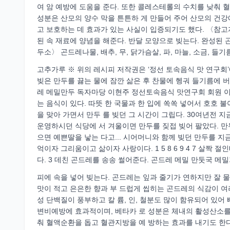
여 암 예방에 도움을 준다. 또한 콜레스테롤의 수치를 낮춰 
성분은 산모의 양수 막을 튼튼하 게 만들어 주어 산모의 건강
고 보호하는 데 효과가 있는 사실이 입증되기도 했다. 〈참고
된 속 재료에 양념을 해준다. 반달 모양으로 빚는다. 완성된 
두소〉 곤드레나물, 배추, 무, 닭가슴살, 파, 마늘, 소금, 들기름
고추가루 ※ 위의 레시피 저작권은 ‘정선 토속음식 맛 연구회
빚은 만두를 끓는 물에 잠깐 삶은 후 찬물에 헹궈 들기름에 버무
레 메밀만두 독자마당 이현주 정선토속음식 맛연구회 회원 이
는 음식이 있다. 따뜻 한 국물과 한 입에 쏙쏙 넣어서 호호 
을 맞아 가면서 만두 를 빚던 그 시간이 그립다. 30여년전
운영하시던 식당에 서 겨울이면 만두를 짖접 빚어 팔았다. 만
으면 예쁜딸을 낳는 다고... 시어머니와 함께 빚던 만두를 지금
억이자 그리움이고 삶이자 사랑이다. 1 5 8 6 9 4 7 살짝
다. 3 데친 곤드레를 송송 썰어준다. 곤드레 메밀 만둣국 메
피에 속을 넣어 빚는다. 곤드레는 잎과 줄기가 연하지만 잘 물
맛이 적고 은은한 향과 부 드럽게 씹히는 곤드레의 식감이 여
성 단백질이 풍부하고 칼 륨, 인, 철분도 많이 함유되어 있어
변비예방에 효과적이며, 베타카 로 성분은 체내의 활성산소를
춰 혈액순환을 돕고 혈관지방을 예 방하는 효과를 내기도 한다