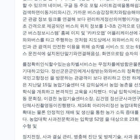
할 수 있으며 네이버, 구글 등 주요 포털 사이트검색을통해
검색하면이동거리와시간, 가까운 버스승강장위치와탑승해야하는
군 관광 정보 링크를 연결해 보다 편리하게정선의여행이가능하
초 간격으로 제공되던 버스의 위치 정보를 1~3초 간격으로 
군 버스정보시스템’ 홈페 이지 및 ‘카카오맵’ 어플리케이션
와와버스를 타고 주행하는 것처럼 지도상에서 와와버스의 이
민과 관 광객의 안전한 이용을 위해 승차벨 서비스 도 오는 6
스 운전석에 설치된단말기와연결해음성, 화면으로탑 승자의 
를정확히인식할수있는승차벨서비스는 무정차를예방함은물론
기대하고있다. 정선군은군민에게사랑받는와와버스의 정확한 운
국민고향정선 을 방문하는 관광객이 보다 편리하고 안전 
은 지난달 15일 농업기술센터 대 강의실에서 농업·농촌을 선도
학식을 개최하고 본격적인 교육을 시작했다. 이날 입학식에는
동 문회장, 이경천 농업기술센터소장, 김건영 정선군사과연구회
단체사진촬영등이진행됐다. 제16회 아리아리정선 농업대학은 
확대는 물론 안정적인 재배 및 생산을 통한 농가 소득 증대를 
다. 농업대학 사과전문학과는 입학생 52명 을 대상으로 23회
수형 및
정지전정, 사과 결실 관리, 병충해 진단 및 방제기술, 사과 