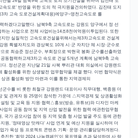
달 26일 남북9축 고속도 로의 조기건설을 위하여 김진태 도
속도로’ 반영을 위한 도의 적 극지원을건의하였다. 김진태 도지
역(제3차 고속 도로건설계획대응)에양구~영천고속도로 를
력하겠다고말했다. 남북9축 고속도로는 강원도 양구에서 정 선
 건설하는 사업으로 전체 사업비는14조8천여억원이투입된다. 또한
 있지만 실질적인 고속도로건설을위해서는제3차고속도로 건설계
원 특별자치도와 경상북도 10개 시·군 자치단 체 시장·군수로
으로 최승준 정선군수, 부회장으로 박현국 봉화 군수를선출하였
공동협력하고제3차고 속도로 건설 5개년 계획에 남북9축 고속
다. 정선군은 지난달 21일 사북 뿌리관 대회 의실에서 강원랜드
제 활성화를 위한 상생발전 업무협약을 체결 했다. 이번 협약식은
등 상권 활성화 방안 마련과 이를 통한 지역경제의
군수를 비 롯한 최철규 강원랜드 대표이사 직무대행, 백종원 더
 및 관계자 등 25명이 참석한 가운데 △지역경제 및 상권활성화
팅 및 교육 등 지원·협력△홍보(방송, 유튜브)와 디자인 마케
업의 공동 참여 및 지역 산업 발전을 위한 협력 에관한업무협
 국가 공모사업 참여 등 지역 맞춤 형 사업 발굴 주도 등에 관한
원, ‘정태영삼 맛캐다’ 사업 연계 및 예산 지원을 실시하며 더
창업가 육성 등 프로젝트 콘텐츠 기획· 운영·관리를담당하게된다.
진한 ‘희망 2024 나눔캠페인’이 목표액을 초과 달성하며 사 랑