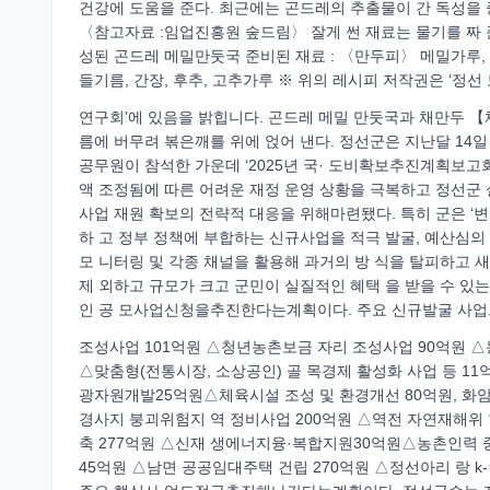
건강에 도움을 준다. 최근에는 곤드레의 추출물이 간 독성을
〈참고자료 :임업진흥원 숲드림〉 잘게 썬 재료는 물기를 짜 준
성된 곤드레 메밀만둣국 준비된 재료 : 〈만두피〉 메밀가루, 물,
들기름, 간장, 후추, 고추가루 ※ 위의 레시피 저작권은 ‘정선
연구회’에 있음을 밝힙니다. 곤드레 메밀 만둣국과 채만두 【채
름에 버무려 볶은깨를 위에 얹어 낸다. 정선군은 지난달 14
공무원이 참석한 가운데 ‘2025년 국· 도비확보추진계획보고
액 조정됨에 따른 어려운 재정 운영 상황을 극복하고 정선군 
사업 재원 확보의 전략적 대응을 위해마련됐다. 특히 군은 ‘변
하 고 정부 정책에 부합하는 신규사업을 적극 발굴, 예산심의
모 니터링 및 각종 채널을 활용해 과거의 방 식을 탈피하고 새
제 외하고 규모가 크고 군민이 실질적인 혜택 을 받을 수 있
인 공 모사업신청을추진한다는계획이다. 주요 신규발굴 사
조성사업 101억원 △청년농촌보금 자리 조성사업 90억원
△맞춤형(전통시장, 소상공인) 골 목경제 활성화 사업 등 11
광자원개발25억원△체육시설 조성 및 환경개선 80억원, 화
경사지 붕괴위험지 역 정비사업 200억원 △역전 자연재해위 
축 277억원 △신재 생에너지융·복합지원30억원△농촌인
45억원 △남면 공공임대주택 건립 270억원 △정선아리 랑 k