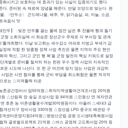
 중화시키고 보호하는 데 효과가 있는 사실이 입증되기도 했다.
다. 준비된 속 재료에 양념을 해준다. 반달 모양으로 빚는다. 완
 〈만두소〉 곤드레나물, 배추, 무, 닭가슴살, 파, 마늘, 소금,
 토속음식 맛
만두】 : 빚은 만두를 끓는 물에 잠깐 삶은 후 찬물에 헹궈 들기
일 군청 소회의실에 서 최승준 정선군수 주재로 각 부서장 및 관계
회’를개최했다. 이날 보고회는 세수감소 여파로 지방교 부세가 감
실정에 적합 한 맞춤형 정책 사업 추진은 물론 지역의 주요 현안
화와 혁신, 그리고 군민 행 복’을 군정 발전의 핵심 키워드로 설정
 단계별로 준비를 철저히 하는 한편 우수 정책 사업의 지속적인
로운 시도에 나선다. 또 한 군 여건에 맞지 않는 사업은 과감히
는 사업은 사전 협의를 통해 군비 부담을 최소화함은 물론 적극적
업으로는 △지역활력 타운
 △농촌공간정비사 업55억원△취약지역생활여건개조사업 20억원
억원 △산림욕 장·숲길 조성사업 등 84억원 △민둥산 연 계자연관
암면 호촌 농 어촌생활용수개발30억원등이다. 아울러 △세대3 급
험개선지구 정비사업 330억원 △정선읍 LPG 중규모 배관망 구
력 중개센터운영지원24억원△병방산군립 공원 도시생태축복원사업
-컬쳐 글로벌프로젝트 21억원 △버스 공영제 고도화사업 20억 등