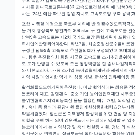
주요 핵심사 업도적극추진해나간다는계획이다. 정선군수는 지난
지사를 만나국토교통부제3차고속도로건설계획 에 ‘남북9축 고
사는 `24년 예산 확보된 강원 자치도 고속도로망 구축 용
포함·시행할 예정으로 국토부 계획에 반 영될수있도록적극노
을 거쳐 경상북도 영천까지 309.5km 구 간에 고속도로를
남북9축 고속도로는 제2차 국가도 로망 종합계획에 포함돼
획사업에반영되어야한다. 작년7월, 최승준정선군수를비롯한강
구성된 남북9축 고속도로 추진협의회가 구성되었고 초대회장
다. 향후 추진협의회 회원 시군은 고속도로 조기추진을위하여
도 로가 반영될 수 있도록 모든 행정역량을 집 중해나갈계획이
와 더본코리아, 대·중 소기업·농어업협력재단과 폐광지역 경
지역 자원과 연계한 먹거 리 상품 개발, 新창업 인큐베이팅 
활성화를도모하기위해추진됐다. 이날 협약식에는 최승준 정선
본코리아 대표, 김영환 대·중소 기업·농어업협력재단 사무총장
를위한협력△지역의농특산 물을 활용한 메뉴 개발, 외식업 컨설
팅, 축제 등 음식과 관광자원 을연계한상품화협력△정부지원사
약을체결했다. 정선군은 지역경제 활성화를 위한 컨설 팅 지원,
역할을 수행 하게 되며 강원랜드에서는 외식산업개발 권 입주지
본코리아에서 는 지역식당 및 축제 컨설팅 지원, 청년 외 식
정선군에서 연말연시 성금모금을 통한 나눔문화 확산을 위해 추