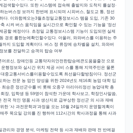
쉽게검색할수있다. 또한 시스템에 접속해 출발지와 도착지 를설정·
버스정 보까지 한번에 표시되며 시외버스, 철도교 통, 정선
다. 이와함께오는3월초정밀교통정보시스 템을 도입, 기존 30
단축 시켜 버스 움직임을 실시간으로 확인할 수 있는 기능을 ‘정선
에 제공할 예정이다. 초정밀 교통정보시스템 기능이 도입되면 실제
동 경로 를한눈에확인할수있다. 아울러, 와와버스를 이용하는 주
월까지 도입할 계획이다. 버스 정 류장에 승차벨을 설치, 와와버
정보를 전달하고 승객의 탑승 여부
어르신, 장애인등 교통약자의안전한탑승에큰도움을줄것 으로
행정보와 실시간 위치 제공 서비 스를 통해 지역주민은 물론
하게대중교통서비스를이용할수있도록 최선을다할방침이다. 정선군
하는 전문 농 업인 양성을 위한 2024년도 제16회 농업 대학 입
 최승준 정선군수를 비 롯해 오종구 아리아리정선 농업대학 총
장, 입학생 등 59명이 참석한 가운데 학사보고, 학장인사말씀,
전국 적인 명품 사과 생산지로 급부상한 정선군 의 사과 재배
위한 ‘사 과전문학과’과정을 오는 10월 24일까지 운영할계획이
 매주 목요일 강의를 진 행하며 112시간의 학사과정을 통해 사과
품질관리와 경영 분석, 마케팅 전략 등 사과 재배와 판매 전 반에걸