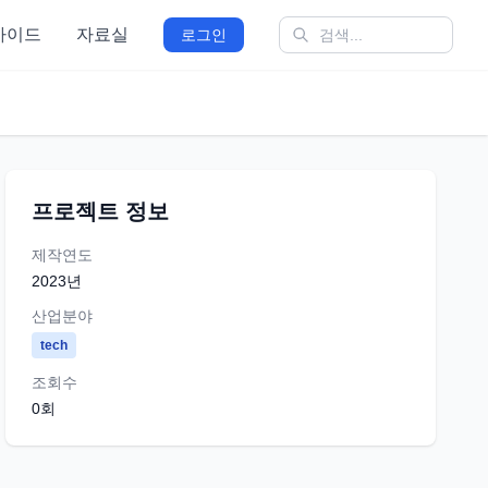
가이드
자료실
로그인
프로젝트 정보
제작연도
2023
년
산업분야
tech
조회수
0
회