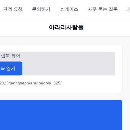
견적 요청
문의하기
쇼케이스
자주 묻는 질문
아라리사람들
플립북 뷰어
북 열기
/2023/jeongseon/araripeople_325/