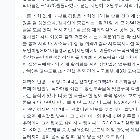
의나눔온도437℃를돌파했다. 군은 지난해 12월부터 지역 기관
나를 가치 있게, 기부로 강원을 가치있게’라는 슬로 건 아래 성금모
원을 달 성했으며, 캠페인이 종료되는 1월 31일 기 준 2,341건
금을 모금 했다. 특히 지난 1월 군청 대회의실에서 공무 원,
행사를개최해 이웃과 함께 더불어 사는 사회분위기를 확 산시켰
를 통해 지역 내 저소득 가 정 등 취약계층과 사회복지시설
모인희망2024나눔캠페인이지난해에이 어올해에도목표액을초과
추진해군민이행복한정선만들기에최 선의노력을다할계획이다. 미래
력 집중 – 폐광지역 경제 활성화를 위한 상생발전 업무협약 –
남북9축 고속도로 조기건설 추진 건의 – 국토부 제3차 고속
계획에 반영 – ‘희망2024나눔캠페인’목표액437% 초과달성 –
드레 메밀만두 독자마당 이현주 정선토속음식 맛연구회 회원 
나는 음식이 있다. 따뜻 한 국물과 한 입에 쏙쏙 넣어서 호호
통을 맞아 가면서 만두 를 빚던 그 시간이 그립다. 30여년
서 운영하시던 식당에 서 겨울이면 만두를 짖접 빚어 팔았다.
빚으면 예쁜딸을 낳는 다고... 시어머니와 함께 빚던 만두를 
추억이자 그리움이고 삶이자 사랑이다. 1 5 8 6 9 4 7 살
다. 3 데친 곤드레를 송송 썰어준다. 곤드레 메밀 만둣국 메
물러지지 않아 음식을 할 때 같이 넣는 식재료로 많이