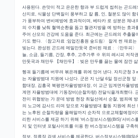
사용된다. 쓴맛이 적고 은은한 향과 부 드럽게 씹히는 곤드레
산지로, 식물성 단백질이 풍부하고 칼 륨, 인, 철분도 많이 
가 풍부하여 변비예방에 효과적이며, 베타카 로 성분은 체내
의 수치를 낮춰 혈액순환을 돕고 혈관지방을 예 방하는 효과를
주어 산모의 건강에 도움을 준다. 최근에는 곤드레의 추출물
기도 했다. 〈참고자료 :임업진흥원 숲드림〉 잘게 썬 재료는 
빚는다. 완성된 곤드레 메밀만둣국 준비된 재료 : 〈만두피〉 메
늘, 소금, 들기름, 간장, 후추, 고추가루 ※ 위의 레시피 저
만둣국과 채만두 【채만두】 : 빚은 만두를 끓는 물에 잠깐 
헹궈 들기름에 버무려 볶은깨를 위에 얹어 낸다. 자치군청 3 www
는 자율방범대 지원에 나섰다. 군은 지 난달 6일 정선군청 
합대장, 김흥국 북평면자율방범대장, 이 교근 임계면자율방범대
계면 자율방범대에 기동장비(순찰차량) 전달식을개최했다. 군
전이 위협받는 가 운데 방범 현장 최일선에서 순찰, 범죄예 
의 노고에 감사드 리며 앞으로 자율방범대 활동 지원에 최선 
는 노후된 순찰차량을 올해말까지 순차적 으로교체할예정이
리한 서비스를 제공 하기 위해 ‘버스정보시스템(BIS)’서비스를
지 및 인터넷 포털사이트를 이용 한 버스정보시스템을 구축하
정보, 정류장 검색 서비스를 제공한다. 버스정보시스템(BIS)은 인터넷과 