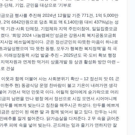
·단체, 기업, 군민을 대상으로 ‘기부로
금 행사를 추진해 2024년 12월말 기준 771건, 1억 5,000만
, 2억 6842만원으로 당초 목표 액 6,140만원 대비 437%넘는 성
 지역 기관·사회 단체장, 기업체와 지역 주민이참여, 일일집중모금
다. ‘희망 2024 나눔캠페인’성금은 강원사회 복지공동모금회
 복지사업 에쓰일예정이다. 군은 정선군민의 따뜻한 마음이 하나로
달성했으며 ‘따 뜻한 동행, 모두가 행복한 복지정책’을 적 극
성장동력 사업 발굴·추진 – 2025년도 국·도비 확보 행정
 지역자원과 연계한 먹거리 상품개발 등 상권 활성화 방안 마련 –
도로 건설
 이웃과 함께 더불어 사는 사회분위기 확산 – 12 정선의 맛 01 곤
이현주 현) 동광식당 운영 찬바람이 불고 기온이 내려가면 생각
 불어 가면서 먹던 만둣국 이다. 어릴적 엄마에게 숟가락으로 머리
전 지금의 남편을 만나 평창 에서 정선으로 시집 오면서 시어머니께
 만두를 예쁘게 빚는다고 칭찬을 해주시곤 하셨다. 만두를 예쁘게
지금은 성인이 된 예쁜 딸 과 함께 빚어서 팔고 있다. 만두는 나의
짝 절인배추를 잘게 썰어준다. 닭가슴살을 다져준다. 2 무 속을 긁어준
밀가루 피에 속을 넣어 빚는다. 곤드레는 잎과 줄기가 연하지만 잘