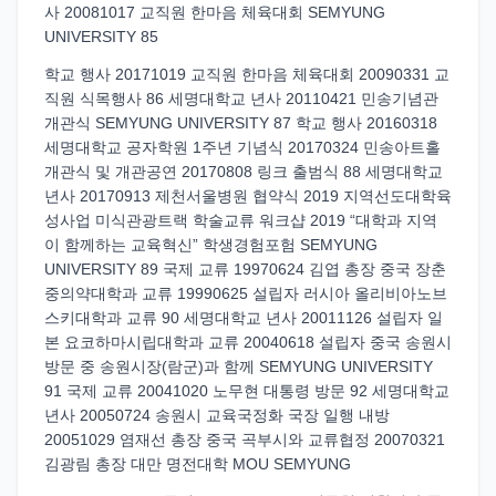
사 20081017 교직원 한마음 체육대회 SEMYUNG
UNIVERSITY 85
학교 행사 20171019 교직원 한마음 체육대회 20090331 교
직원 식목행사 86 세명대학교 년사 20110421 민송기념관
개관식 SEMYUNG UNIVERSITY 87 학교 행사 20160318
세명대학교 공자학원 1주년 기념식 20170324 민송아트홀
개관식 및 개관공연 20170808 링크 출범식 88 세명대학교
년사 20170913 제천서울병원 협약식 2019 지역선도대학육
성사업 미식관광트랙 학술교류 워크샵 2019 “대학과 지역
이 함께하는 교육혁신” 학생경험포험 SEMYUNG
UNIVERSITY 89 국제 교류 19970624 김엽 총장 중국 장춘
중의약대학과 교류 19990625 설립자 러시아 올리비아노브
스키대학과 교류 90 세명대학교 년사 20011126 설립자 일
본 요코하마시립대학과 교류 20040618 설립자 중국 송원시
방문 중 송원시장(람군)과 함께 SEMYUNG UNIVERSITY
91 국제 교류 20041020 노무현 대통령 방문 92 세명대학교
년사 20050724 송원시 교육국정화 국장 일행 내방
20051029 염재선 총장 중국 곡부시와 교류협정 20070321
김광림 총장 대만 명전대학 MOU SEMYUNG