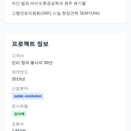
자인 발표 바이오환경공학과 원주 폐기물
고형연료자원화(SRF) 시설 현장견학 SEMYUNG
프로젝트 정보
고객사
진리 창의 봉사의 30년
제작연도
2019
년
산업분야
public-institution
문서유형
전자책
조회수