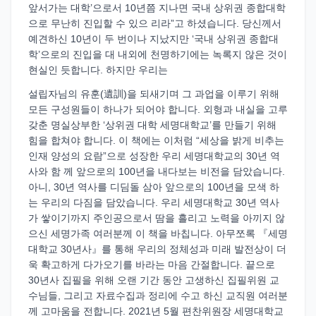
앞서가는 대학’으로서 10년쯤 지나면 국내 상위권 종합대학
으로 무난히 진입할 수 있으 리라”고 하셨습니다. 당신께서
예견하신 10년이 두 번이나 지났지만 ‘국내 상위권 종합대
학’으로의 진입을 대 내외에 천명하기에는 녹록지 않은 것이
현실인 듯합니다. 하지만 우리는
설립자님의 유훈(遺訓)을 되새기며 그 과업을 이루기 위해
모든 구성원들이 하나가 되어야 합니다. 외형과 내실을 고루
갖춘 명실상부한 ‘상위권 대학 세명대학교’를 만들기 위해
힘을 합쳐야 합니다. 이 책에는 이처럼 “세상을 밝게 비추는
인재 양성의 요람”으로 성장한 우리 세명대학교의 30년 역
사와 함 께 앞으로의 100년을 내다보는 비전을 담았습니다.
아니, 30년 역사를 디딤돌 삼아 앞으로의 100년을 모색 하
는 우리의 다짐을 담았습니다. 우리 세명대학교 30년 역사
가 쌓이기까지 주인공으로서 땀을 흘리고 노력을 아끼지 않
으신 세명가족 여러분께 이 책을 바칩니다. 아무쪼록 『세명
대학교 30년사』를 통해 우리의 정체성과 미래 발전상이 더
욱 확고하게 다가오기를 바라는 마음 간절합니다. 끝으로
30년사 집필을 위해 오랜 기간 동안 고생하신 집필위원 교
수님들, 그리고 자료수집과 정리에 수고 하신 교직원 여러분
께 고마움을 전합니다. 2021년 5월 편찬위원장 세명대학교