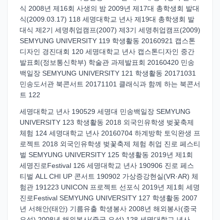
식 2008년 제16회 사생의 밤 2009년 제17대 총학생회 발대
식(2009.03.17) 118 세명대학교 년사 제19대 총학생회 발
대식 제2기 세명취업캠프(2007) 제3기 세명취업캠프(2009)
SEMYUNG UNIVERSITY 119 학생활동 20160921 캡스톤
디자인 경진대회 120 세명대학교 년사 캡스톤디자인 중간
발표회(정보통신학부) 학술관 과제발표회 20160420 민송
백일장 SEMYUNG UNIVERSITY 121 학생활동 20171031
민송도서관 북콘서트 20171101 클래식과 함께 하는 북콘서
트 122
세명대학교 년사 190529 세명대 민송백일장 SEMYUNG
UNIVERSITY 123 학생활동 2018 외국인유학생 벚꽃축제
체험 124 세명대학교 년사 20160704 하계방학 토익완생 프
로젝트 2018 외국인유학생 벚꽃축제 체험 취업 진로 페스티
벌 SEMYUNG UNIVERSITY 125 학생활동 2019년 제1회
세명진로Festival 126 세명대학교 년사 190906 진로 페스
티벌 ALL CHI UP 콘서트 190902 가상증강현실(VR·AR) 체
험관 191223 UNICON 프로젝트 선포식 2019년 제1회 세명
진로Festival SEMYUNG UNIVERSITY 127 학생활동 2007
년 서해안(태안) 기름유출 학생봉사 2008년 해외봉사(중국
요성) 2008년 해외봉사(중국 요성) 128 세명대학교 년사