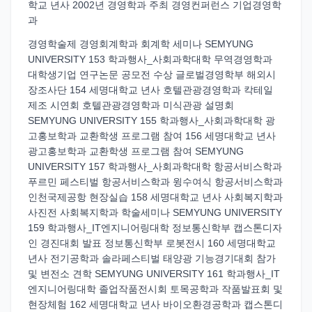
학교 년사 2002년 경영학과 주최 경영컨퍼런스 기업경영학
과
경영학술제 경영회계학과 회계학 세미나 SEMYUNG
UNIVERSITY 153 학과행사_사회과학대학 무역경영학과
대학생기업 연구논문 공모전 수상 글로벌경영학부 해외시
장조사단 154 세명대학교 년사 호텔관광경영학과 칵테일
제조 시연회 호텔관광경영학과 미식관광 설명회
SEMYUNG UNIVERSITY 155 학과행사_사회과학대학 광
고홍보학과 교환학생 프로그램 참여 156 세명대학교 년사
광고홍보학과 교환학생 프로그램 참여 SEMYUNG
UNIVERSITY 157 학과행사_사회과학대학 항공서비스학과
푸르민 페스티벌 항공서비스학과 윙수여식 항공서비스학과
인천국제공항 현장실습 158 세명대학교 년사 사회복지학과
사진전 사회복지학과 학술세미나 SEMYUNG UNIVERSITY
159 학과행사_IT엔지니어링대학 정보통신학부 캡스톤디자
인 경진대회 발표 정보통신학부 로봇전시 160 세명대학교
년사 전기공학과 솔라페스티벌 태양광 기능경기대회 참가
및 변전소 견학 SEMYUNG UNIVERSITY 161 학과행사_IT
엔지니어링대학 졸업작품전시회 토목공학과 작품발표회 및
현장체험 162 세명대학교 년사 바이오환경공학과 캡스톤디