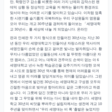
만, 학령인구 감소를 비롯한 여러 가지 난제와 갑작스런 팬
데믹 상황 등 정상적인 교육을 저 해하는 물리적 환경과도
맞서야 하는 어려운 시기를 맞이하고 있습니다. 이처럼 엄혹
한 시련기를 슬기롭게 극복하려는 우리 구성원들의 염원을
모아 우리는 개교 30주년을 겸허하게 돌아보는 「세명대학
교 30년사」를 세상에 내놓 게 되었습니다. 온라인
판과 인쇄판 두 가지 형식으로 만들어진 30년사는 지난 30
년 동안 우리 세명대학교가 만들어낸 자랑스러운 역사이며
세명인들이 손에 손을 잡고 걸어온 빛나는 발자취입니다. 황
무지나 다름없었던 신월동산에 사계 절 뚜렷한 아름다운 자
연 캠퍼스, 그리고 어느 대학과 견주어도 손색이 없는 아 6
세명대학교 년사 늑한 학습공간을 갖추기까지 다양한 모색
과 시도로 점철된 30년 역사를 통해 현재의 어려움을 이겨
내고 영광 의 미래를 앞당겨보자는 의미를 담았습니다. 그런
뜻에서 이번에 발간된 30년사는 세명대학교 구성원 모두의
간절한 마음으로 빚어낸 항아리와도 같은 그릇이라고 하겠
습니다. 이 그릇에 담긴 것뿐만 아니라 앞으로 우리 가 담아
야 할 그 무엇을 위해 우리는 다시 힘을 내야 합니다. 세명대
학교 30년의 씨앗을 뿌려주신 설립자께서는 생전에 개교 10
주년을 맞이하면서 “우리 세명대는 비 록 ‘출발은 늦었지만