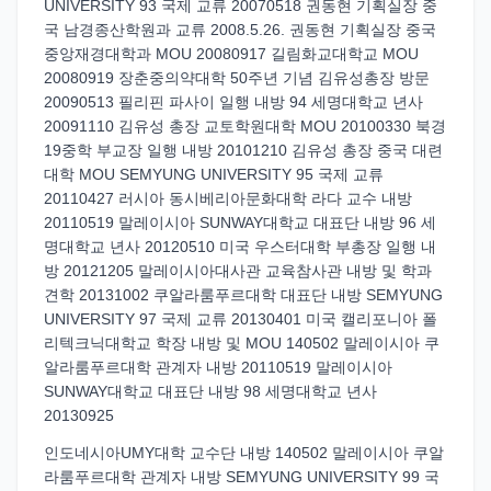
UNIVERSITY 93 국제 교류 20070518 권동현 기획실장 중
국 남경종산학원과 교류 2008.5.26. 권동현 기획실장 중국
중앙재경대학과 MOU 20080917 길림화교대학교 MOU
20080919 장춘중의약대학 50주년 기념 김유성총장 방문
20090513 필리핀 파사이 일행 내방 94 세명대학교 년사
20091110 김유성 총장 교토학원대학 MOU 20100330 북경
19중학 부교장 일행 내방 20101210 김유성 총장 중국 대련
대학 MOU SEMYUNG UNIVERSITY 95 국제 교류
20110427 러시아 동시베리아문화대학 라다 교수 내방
20110519 말레이시아 SUNWAY대학교 대표단 내방 96 세
명대학교 년사 20120510 미국 우스터대학 부총장 일행 내
방 20121205 말레이시아대사관 교육참사관 내방 및 학과
견학 20131002 쿠알라룸푸르대학 대표단 내방 SEMYUNG
UNIVERSITY 97 국제 교류 20130401 미국 캘리포니아 폴
리텍크닉대학교 학장 내방 및 MOU 140502 말레이시아 쿠
알라룸푸르대학 관계자 내방 20110519 말레이시아
SUNWAY대학교 대표단 내방 98 세명대학교 년사
20130925
인도네시아UMY대학 교수단 내방 140502 말레이시아 쿠알
라룸푸르대학 관계자 내방 SEMYUNG UNIVERSITY 99 국