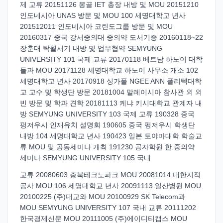
제 교류 20151126 몽골 IET 총장 내방 및 MOU 20151210
인도네시아 UNAS 방문 및 MOU 100 세명대학교 년사
201512011 인도네시아 코린도그룹 방문 및 MOU
20160317 중국 강서중의대 중의약 도서기증 20160118~22
장춘대 탁월서기 내방 및 업무협약 SEMYUNG
UNIVERSITY 101 국제 교류 20170118 베트남 하노이 대학
들과 MOU 20171128 세명대학교 하노이 사무소 개소 102
세명대학교 년사 20170918 싱가폴 NGEE ANN 폴리텍대학
교 교수 및 학생단 방문 20181004 말레이시아 참사관 외 외
빈 방문 및 학과 견학 20181113 케냐 키시대학교 관계자 내
방 SEMYUNG UNIVERSITY 103 국제 교류 190328 중국
펑저우시 인재유치 설명회 190605 중국 펑저우시 학생단
내방 104 세명대학교 년사 190423 일본 토야마대학 학술교
류 MOU 및 공동세미나 개최 191230 공자학원 한.중의약
세미나 SEMYUNG UNIVERSITY 105 국내
교류 20080603 충북테크노파크 MOU 20081014 대한지적
공사 MOU 106 세명대학교 년사 20091113 일산병원 MOU
20100225 (주)대교와 MOU 20100929 SK Telecom과
MOU SEMYUNG UNIVERSITY 107 국내 교류 20111202
한국경제신문 MOU 20111005 (주)에이디티캡스 MOU