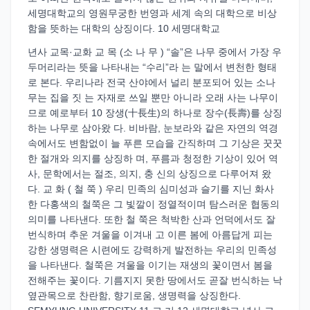
세명대학교의 영원무궁한 번영과 세계 속의 대학으로 비상
함을 뜻하는 대학의 상징이다. 10 세명대학교
년사 교목·교화 교 목 (소 나 무 ) “솔”은 나무 중에서 가장 우
두머리라는 뜻을 나타내는 “수리”라 는 말에서 변천한 형태
로 본다. 우리나라 전국 산야에서 널리 분포되어 있는 소나
무는 집을 짓 는 자재로 쓰일 뿐만 아니라 오래 사는 나무이
므로 예로부터 10 장생(十長生)의 하나로 장수(長壽)를 상징
하는 나무로 삼아왔 다. 비바람, 눈보라와 같은 자연의 역경
속에서도 변함없이 늘 푸른 모습을 간직하며 그 기상은 꿋꿋
한 절개와 의지를 상징하 며, 푸름과 청정한 기상이 있어 역
사, 문학에서는 절조, 의지, 충 신의 상징으로 다루어져 왔
다. 교 화 ( 철 쭉 ) 우리 민족의 심미성과 슬기를 지닌 화사
한 다홍색의 철쭉은 그 빛깔이 정열적이며 탐스러운 협동의
의미를 나타낸다. 또한 철 쭉은 척박한 산과 언덕에서도 잘
번식하며 추운 겨울을 이겨내 고 이른 봄에 아름답게 피는
강한 생명력은 시련에도 강력하게 발전하는 우리의 민족성
을 나타낸다. 철쭉은 겨울을 이기는 재생의 꽃이면서 봄을
전해주는 꽃이다. 기름지지 못한 땅에서도 곧잘 번식하는 낙
옆관목으로 찬란함, 향기로움, 생명력을 상징한다.