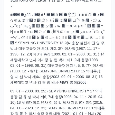
SEMYUNG UNIVERSITY 11 교 기 12 세명대학교 년사 교
가
ӂ৔਋ ੘ࢎ ߔ߽ز ੘ҋ క ߔ ੄ ੿ ӝ ࡟ ਷ ਊ ف ࢑ ӝ ड ী ୒ ܕ ੄
൨ ଲ ӝ ࢚ न ਘ ੄ ఠ ੹ ী ࢲ ࣁ ݺ ੄ ࢚ ই ఑ ਋ ڣ ࣟ ও ֎ ೟ ޙ ৌ ӝ
ࢠ ࣟ ই ࣁ ҅ ܳ Ԣ ೖ ਍ ׮ ૓ ܻ ହ ੄ ࠉ ࢎ ੿ न Ӕ ਗ غ য ੋ ੄ ৘ ૑ т
Ҋ װ ח Ѥ ই ٜ ഘ ੊ ੋ р ֫ ਷ ڷਸ प ୌ ೞ ܻ ۄ ޷ ې ೱ ೧ ١ ࠛ ߋഃ ৡ ־
ܻ࠺୶ܻ ۄ റ۴ ࣁ ࣁ ൤ ࠁ ੹ ೞ ࣁ ࣁ ݺ ࣁ ݺ ؀ ೟ ৔ ਗ ൤ ࡄ ա ܻ ࣁ ݺ ؀
೟ Ү SEMYUNG UNIVERSITY 13 역대총장 설립자 권 영 우
박사 대원교육재단 초대, 제2, 3대 이사장(1987. 11. 17 ~
1998. 12. 23) 제3대 총장(1999. 02. 01 ~ 2003. 01. 31 ) 14
세명대학교 년사 이사장 김 엽 박사 제1, 2대 총장(1993.
03. 01 ~ 1998. 08. 31) 대원교육재단 제4, 5, 6, 7대 이사장
(1998. 12 ~ 현재) SEMYUNG UNIVERSITY 15 역대총장
염 재 선 박사 제4대 총장(2003. 09. 01 ~ 2006. 08. 31) 16
세명대학교 년사 김 광 림 박사 제5대 총장(2006.
09. 01 ~ 2008. 03. 25)) SEMYUNG UNIVERSITY 17 역대
총장 김 유 성 박사 제6, 7대 총장(2008. 04. 11 ~ 2015. 04.
10) 18 세명대학교 년사 이 용 걸 박사 제8, 9대 총장(2015.
04. 11 ~ 2020. 12. 31) SEMYUNG UNIVERSITY 19 역대총
장 권 동 현 박사 총장 권한 대행 (2021. 01. 01 ~ 현재) 20