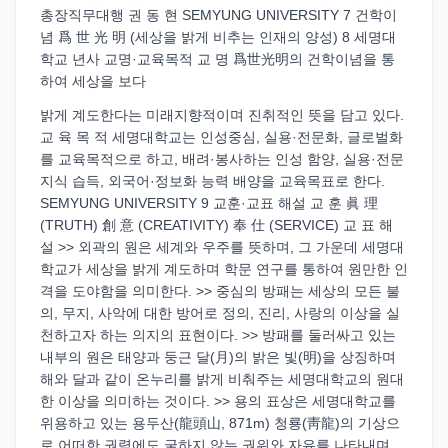
총장직무대행 권 동 현 SEMYUNG UNIVERSITY 7 건학이
념 爲 世 光 明 (세상을 밝게 비추는 인재의 양성) 8 세명대
학교 년사 교명·교육목적 교 명 爲世光明의 건학이념을 통
하여 세상을 보다
밝게 계도한다는 미래지향적이며 진취적인 뜻을 담고 있다.
교 육 목 적 세명대학교는 인성중심, 실용·전문화, 글로벌화
를 교육목적으로 하고, 배려·봉사하는 인성 함양, 실용·전문
지식 습득, 외국어·정보화 능력 배양을 교육목표로 한다.
SEMYUNG UNIVERSITY 9 교훈·교표 해설 교 훈 眞 理
(TRUTH) 創 意 (CREATIVITY) 奉 仕 (SERVICE) 교 표 해
설 >> 외곽의 원은 세계와 우주를 뜻하며, 그 가운데 세명대
학교가 세상을 밝게 계도하며 학문 연구를 통하여 원만한 인
격을 도야함을 의미한다. >> 중심의 방패는 세상의 모든 불
의, 무지, 사악에 대한 방어로 정의, 진리, 사랑의 이상을 실
천하고자 하는 의지의 표현이다. >> 방패를 둘러싸고 있는
내부의 원은 태양과 둥근 달(月)의 밝은 빛(明)을 상징하며
해와 달과 같이 온누리를 밝게 비춰주는 세명대학교의 원대
한 이상을 의미하는 것이다. >> 용의 표상은 세명대학교를
위용하고 있는 용두산(龍頭山, 871m) 청룡(靑龍)의 기상으
로 어떠한 권력에도 굴하지 않는 권위와 자유를 나타내며,