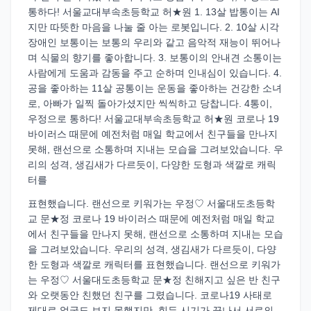
통하다! 서울교대부속초등학교 허★원 1. 13살 밥통이는 AI
지만 따뜻한 마음을 나눌 줄 아는 로봇입니다. 2. 10살 시각
장애인 보통이는 보통의 우리와 같고 음악적 재능이 뛰어나
며 식물의 향기를 좋아합니다. 3. 보통이의 안내견 소통이는
사람에게 도움과 감동을 주고 순하며 인내심이 있습니다. 4.
공을 좋아하는 11살 공통이는 운동을 좋아하는 건강한 소녀
로, 아빠가 일찍 돌아가셨지만 씩씩하고 당찹니다. 4통이,
우정으로 통하다! 서울교대부속초등학교 허★원 코로나 19
바이러스 때문에 예전처럼 매일 학교에서 친구들을 만나지
못해, 랜선으로 소통하며 지내는 모습을 그려보았습니다. 우
리의 성격, 생김새가 다르듯이, 다양한 도형과 색깔로 캐릭
터를
표현했습니다. 랜선으로 키워가는 우정♡ 서울대도초등학
교 문★정 코로나 19 바이러스 때문에 예전처럼 매일 학교
에서 친구들을 만나지 못해, 랜선으로 소통하며 지내는 모습
을 그려보았습니다. 우리의 성격, 생김새가 다르듯이, 다양
한 도형과 색깔로 캐릭터를 표현했습니다. 랜선으로 키워가
는 우정♡ 서울대도초등학교 문★정 친해지고 싶은 반 친구
와 오랫동안 친했던 친구를 그렸습니다. 코로나19 사태로
제대로 얼굴도 보지 못했지만, 힘든 시기가 끝나서 서로의