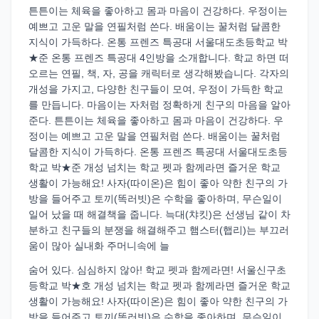
튼튼이는 체육을 좋아하고 몸과 마음이 건강하다. 우정이는
예쁘고 고운 말을 연필처럼 쓴다. 배움이는 꿀처럼 달콤한
지식이 가득하다. 온통 프렌즈 특공대 서울대도초등학교 박
★준 온통 프렌즈 특공대 4인방을 소개합니다. 학교 하면 떠
오르는 연필, 책, 자, 공을 캐릭터로 생각해봤습니다. 각자의
개성을 가지고, 다양한 친구들이 모여, 우정이 가득한 학교
를 만듭니다. 마음이는 자처럼 정확하게 친구의 마음을 알아
준다. 튼튼이는 체육을 좋아하고 몸과 마음이 건강하다. 우
정이는 예쁘고 고운 말을 연필처럼 쓴다. 배움이는 꿀처럼
달콤한 지식이 가득하다. 온통 프렌즈 특공대 서울대도초등
학교 박★준 개성 넘치는 학교 펫과 함께라면 즐거운 학교
생활이 가능해요! 사자(따이온)은 힘이 좋아 약한 친구의 가
방을 들어주고 토끼(똑러빗)은 수학을 좋아하며, 무슨일이
일어 났을 때 해결책을 줍니다. 늑대(챠킷)은 선생님 같이 차
분하고 친구들의 분쟁을 해결해주고 햄스터(햅리)는 부끄러
움이 많아 실내화 주머니속에 늘
숨어 있다. 심심하지 않아! 학교 펫과 함께라면! 서울신구초
등학교 박★호 개성 넘치는 학교 펫과 함께라면 즐거운 학교
생활이 가능해요! 사자(따이온)은 힘이 좋아 약한 친구의 가
방을 들어주고 토끼(똑러빗)은 수학을 좋아하며, 무슨일이