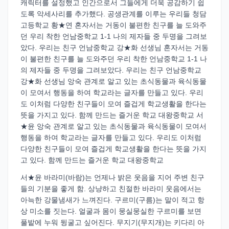
캐릭터를 설정했고 인간으로서 그들에게 더욱 공감하기 쉽
도록 악세사리를 추가했다. 공생관계를 이루는 우리들 청담
고등학교 황★연 혼자서는 거동이 불편한 친구를 늘 도와주
던 우리 착한 언남중학교 1-1 나의 제자들 중 두명을 그려보
았다. 우리는 친구 언남중학교 강★화 선생님 혼자서는 거동
이 불편한 친구를 늘 도와주던 우리 착한 언남중학교 1-1 나
의 제자들 중 두명을 그려보았다. 우리는 친구 언남중학교
강★화 선생님 앙숙 관계로 알고 있는 초식동물과 육식동물
이 모여서 행동을 하여 학교라는 글자를 만들고 있다. 우리
도 이처럼 다양한 친구들이 모여 즐겁게 학교생활을 한다는
뜻을 가지고 있다. 함께 만드는 즐거운 학교 대왕중학교 서
★윤 앙숙 관계로 알고 있는 초식동물과 육식동물이 모여서
행동을 하여 학교라는 글자를 만들고 있다. 우리도 이처럼
다양한 친구들이 모여 즐겁게 학교생활을 한다는 뜻을 가지
고 있다. 함께 만드는 즐거운 학교 대왕중학교
서★윤 바라미(바람)는 언제나 밝은 웃음을 지어 주변 친구
들의 기분을 좋게 함. 상냥하고 친절한 바라미 웃음에서는
아늑한 강물냄새가 느껴진다. 구르미(구름)는 말이 적고 항
상 미소를 짓는다. 얼굴과 몸이 뭉실뭉실한 구르미를 보면
풀밭에 누워 뒹굴고 싶어진다. 무지기(무지개)는 키다리 아