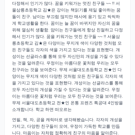
다정해서 인기가 많다. 꿈을 키워가는 멋진 친구들 ~~ !! 서
울삼릉초등학교 김★은 강이는 책읽기를 제일 좋아하는 꿈
돌이 친구. 남이는 부끄럼 많지만 매사에 용기 있고 씩씩하
게 학교생활을 한다. 꿈이는 늘 꿈이 바뀌지만 자신의 꿈을
위해 열심히 생활함. 얌이는 친구들에게 항상 친절하고 다정
해서 인기가 많다. 꿈을 키워가는 멋진 친구들 ~~ !! 서울삼
릉초등학교 김★은 다양이는 무지개 색이 다양한 것처럼 모
든 친구들도 각자의 색을 가지고 있다는 것을 표현했다. 개
성이는 선글라스를 통해 모두 자신만의 개성을 가질 수 있다
는 것을 알려준다. 우정이는 아름다운 꽃처럼 우리는 모두
친구라는 것을 보여준다. 무제 서울대도초등학교 전★인 다
양이는 무지개 색이 다양한 것처럼 모든 친구들도 각자의 색
을 가지고 있다는 것을 표현했다. 개성이는 선글라스를 통해
모두 자신만의 개성을 가질 수 있다는 것을 알려준다. 우정
이는 아름다운 꽃처럼 우리는 모두 친구라는 것을 보여준다.
무제 서울대도초등학교 전★인 온통 프렌즈 특공대 4인방을
소개합니다. 학교 하면 떠오르는
연필, 책, 자, 공을 캐릭터로 생각해봤습니다. 각자의 개성을
가지고, 다양한 친구들이 모여, 우정이 가득한 학교를 만듭
니다. 마음이는 자처럼 정확하게 친구의 마음을 알아준다.