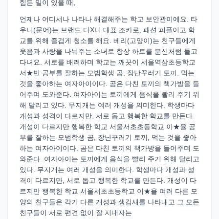
힘든 일이 있을 때,
언제나 어디서나 나타나 해결해주는 학교 보안관이에요. 타
우니(문어)는 브랜드 다X니 대표 조카로, 패션 피플이고 학
교를 위해 즐겁게 청소를 해요. 베리(고양이)는 친구들에게
웃음과 사랑을 나눠주는 소녀로 항상 하트를 분신처럼 들고
다녀요. 서로를 배려하며 학교는 깨끗이 서울역삼초등학교
서★빈 공부를 잘하는 모범학생 곰, 장난꾸러기 토끼, 먹는
것을 좋아하는 여자아이이다. 곰은 다친 토끼의 책가방을 들
어주며 도와준다. 여자아이는 토끼에게 음식을 빨리 주기 위
해 달리고 있다. 무지개는 여러 개성을 의미한다. 학생마다
개성과 성격이 다르지만, 서로 돕고 행복한 학교를 만든다.
개성이 다르지만 행복한 학교 서울서초초등학교 이★율 공
부를 잘하는 모범학생 곰, 장난꾸러기 토끼, 먹는 것을 좋아
하는 여자아이이다. 곰은 다친 토끼의 책가방을 들어주며 도
와준다. 여자아이는 토끼에게 음식을 빨리 주기 위해 달리고
있다. 무지개는 여러 개성을 의미한다. 학생마다 개성과 성
격이 다르지만, 서로 돕고 행복한 학교를 만든다. 개성이 다
르지만 행복한 학교 서울서초초등학교 이★율 여러 다른 모
양의 친구들은 각기 다른 개성과 생김새를 나타내고 그 모든
친구들이 서로 편견 없이 잘 지내자는