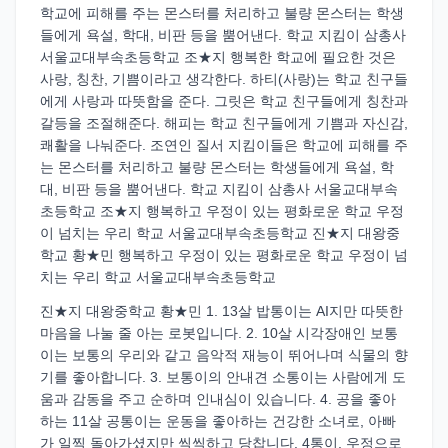
학교에 피해를 주는 몬스터를 처리하고 불량 몬스터는 학생
들에게 욕설, 학대, 비판 등을 뿜어낸다. 학교 지킴이 삼총사
서울교대부속초등학교 조★지 행복한 학교에 필요한 것은
사랑, 칭찬, 기쁨이라고 생각한다. 하티(사랑)는 학교 친구들
에게 사랑과 따뜻함을 준다. 그릿은 학교 친구들에게 칭찬과
갈등을 조절해준다. 해피는 학교 친구들에게 기쁨과 자신감,
쾌활을 나눠준다. 조연인 질서 지킴이들은 학교에 피해를 주
는 몬스터를 처리하고 불량 몬스터는 학생들에게 욕설, 학
대, 비판 등을 뿜어낸다. 학교 지킴이 삼총사 서울교대부속
초등학교 조★지 행복하고 우정이 있는 평화로운 학교 우정
이 넘치는 우리 학교 서울교대부속초등학교 진★지 대왕중
학교 황★민 행복하고 우정이 있는 평화로운 학교 우정이 넘
치는 우리 학교 서울교대부속초등학교
진★지 대왕중학교 황★민 1. 13살 밥통이는 AI지만 따뜻한
마음을 나눌 줄 아는 로봇입니다. 2. 10살 시각장애인 보통
이는 보통의 우리와 같고 음악적 재능이 뛰어나며 식물의 향
기를 좋아합니다. 3. 보통이의 안내견 소통이는 사람에게 도
움과 감동을 주고 순하며 인내심이 있습니다. 4. 공을 좋아
하는 11살 공통이는 운동을 좋아하는 건강한 소녀로, 아빠
가 일찍 돌아가셨지만 씩씩하고 당찹니다. 4통이, 우정으로