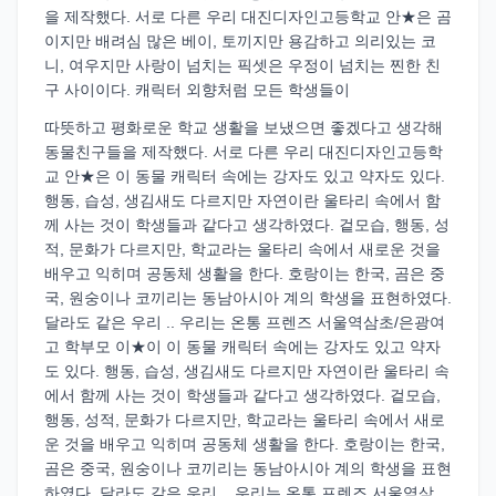
을 제작했다. 서로 다른 우리 대진디자인고등학교 안★은 곰
이지만 배려심 많은 베이, 토끼지만 용감하고 의리있는 코
니, 여우지만 사랑이 넘치는 픽셋은 우정이 넘치는 찐한 친
구 사이이다. 캐릭터 외향처럼 모든 학생들이
따뜻하고 평화로운 학교 생활을 보냈으면 좋겠다고 생각해
동물친구들을 제작했다. 서로 다른 우리 대진디자인고등학
교 안★은 이 동물 캐릭터 속에는 강자도 있고 약자도 있다.
행동, 습성, 생김새도 다르지만 자연이란 울타리 속에서 함
께 사는 것이 학생들과 같다고 생각하였다. 겉모습, 행동, 성
적, 문화가 다르지만, 학교라는 울타리 속에서 새로운 것을
배우고 익히며 공동체 생활을 한다. 호랑이는 한국, 곰은 중
국, 원숭이나 코끼리는 동남아시아 계의 학생을 표현하였다.
달라도 같은 우리 .. 우리는 온통 프렌즈 서울역삼초/은광여
고 학부모 이★이 이 동물 캐릭터 속에는 강자도 있고 약자
도 있다. 행동, 습성, 생김새도 다르지만 자연이란 울타리 속
에서 함께 사는 것이 학생들과 같다고 생각하였다. 겉모습,
행동, 성적, 문화가 다르지만, 학교라는 울타리 속에서 새로
운 것을 배우고 익히며 공동체 생활을 한다. 호랑이는 한국,
곰은 중국, 원숭이나 코끼리는 동남아시아 계의 학생을 표현
하였다. 달라도 같은 우리 .. 우리는 온통 프렌즈 서울역삼