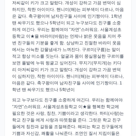
저씨같이 키가 크고 말랐다. 개성이 강하고 가끔 변덕이 심
하지만, 착한 아이이다. 핸니미(해)는 피부색이 다르나, 마음
은 같다. 축구왕이며 남자친구들 사이에 인기짱이다. 1학년
땐 싸우기도 했으나 5학년이 되고 누구보다도 친구를 소중
하게 여긴다. 우리는 함께여야 “자연”스러워요. 서울계성초
등학교 이★율 바라미(바람)는 언제나 밝은 웃음을 지어 주
변 친구들의 기분을 좋게 함. 상냥하고 친절한 바라미 웃음
에서는 아늑한 강물냄새가 느껴진다. 구르미(구름)는 말이
적고 항상 미소를 짓는다. 얼굴과 몸이 뭉실뭉실한 구르미를
보면 풀밭에 누워 뒹굴고 싶어진다. 무지기(무지개)는 키다
리 아저씨같이 키가 크고 말랐다. 개성이 강하고 가끔 변덕
이 심하지만, 착한 아이이다. 핸니미(해)는 피부색이 다르나,
마음은 같다. 축구왕이며 남자친구들 사이에 인기짱이다. 1
학년 땐 싸우기도 했으나 5학년이
되고 누구보다도 친구를 소중하게 여긴다. 우리는 함께여야
“자연”스러워요. 서울계성초등학교 이★율 행복한 학교에
필요한 것은 사랑, 칭찬, 기쁨이라고 생각한다. 하티(사랑)는
학교 친구들 에게 사랑과 따뜻함을 준다. 그릿은 학교 친구
들에게 칭찬과 갈등을 조절해준다. 해피는 학교 친구들에게
기쁨과 자신감, 쾌활을 나눠준다. 조연인 질서 지킴이들은