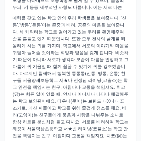
도형을 나타내므로 초등학생도 쉽게 알 수 있으며, 몸통의
무늬, 키 등등 세부적인 사항도 다릅니다. 이는 서로 다른
매력을 갖고 있는 학교 안의 우리 학생들을 보여줍니다. ‘신
통’,‘방통’,‘온통’이는 존중과 배려, 공존의 마음을 보여줍니
다. 세 캐릭터는 학교로 걸어가고 있는 우리를 환영해주며
손을 흔들고 있기 때문입니다. 또한 모두 천사의 날개를 떠
올리게 하는 귀를 가지며, 학교에서 서로의 이야기와 마음을
귀담아 들어줄 것이라는 희망과 믿음을 갖게 합니다. 비슷하
기 때문이 아니라 서로가 생각과 모습이 다름을 인정하고 그
다름에 귀 기울일 때 함께 꿈꿀 수 있기에 귀를 강조했습니
다. 다르지만 함께해서 행복한 통통통(신통, 방통, 온통) 친
구들 서울양재초등학교 서★나 선생님 라이닝(코뿔소)는 학
교 안전을 책임지는 친구, 아침마다 교통을 책임져요. 치코
(닭)는 힘든 일이 있을 때, 언제나 어디서나 나타나 해결해주
는 학교 보안관이에요. 타우니(문어)는 브랜드 다X니 대표
조카로, 패션 피플이고 학교를 위해 즐겁게 청소를 해요. 베
리(고양이)는 친구들에게 웃음과 사랑을 나눠주는 소녀로
항상 하트를 분신처럼 들고 다녀요. 서로를 배려하며 학교는
깨끗이 서울역삼초등학교 서★빈 라이닝(코뿔소)는 학교 안
전을 책임지는 친구, 아침마다 교통을 책임져요. 치코(닭)는