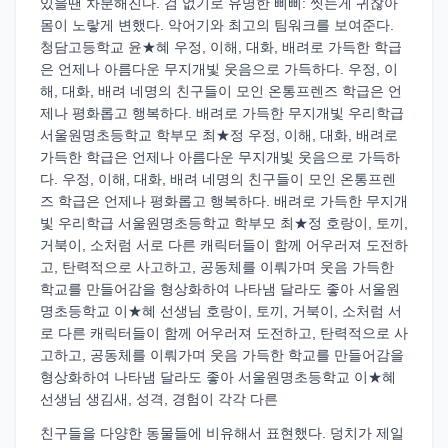
있을땐 차분해진다. 검 없기로 유명한 삐삐: 씻는게 귀찮아
몸이 노랗게 변했다. 악어기와 최고의 팀워크를 보여준다.
청담고등학교 윤★혜 우정, 이해, 대화, 배려로 가득한 학급
은 언제나 아름다운 무지개빛 웃음으로 가득하다. 우정, 이
해, 대화, 배려 네명의 친구들이 모인 온통프렌즈 학급은 언
제나 평화롭고 행복하다. 배려로 가득한 무지개빛 우리학급
서울원명초등학교 학부모 최★정 우정, 이해, 대화, 배려로
가득한 학급은 언제나 아름다운 무지개빛 웃음으로 가득하
다. 우정, 이해, 대화, 배려 네명의 친구들이 모인 온통프렌
즈 학급은 언제나 평화롭고 행복하다. 배려로 가득한 무지개
빛 우리학급 서울원명초등학교 학부모 최★정 호랑이, 토끼,
거북이, 소처럼 서로 다른 캐릭터들이 함께 어우러져 도전하
고, 탄력적으로 사고하고, 공동체를 이뤄가며 웃음 가득한
학교를 만들어감을 형상화하여 나타냄 달라도 좋아 서울원
명초등학교 이★혜 선생님 호랑이, 토끼, 거북이, 소처럼 서
로 다른 캐릭터들이 함께 어우러져 도전하고, 탄력적으로 사
고하고, 공동체를 이뤄가며 웃음 가득한 학교를 만들어감을
형상화하여 나타냄 달라도 좋아 서울원명초등학교 이★혜
선생님 생김새, 성격, 경험이 각각 다른
친구들을 다양한 동물들에 비유해서 표현했다. 덩치가 제일