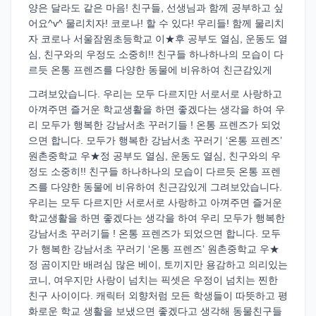
양은 달라도 같은 마음! 친구들, 선생님과 함께 공부하고 싶
어요^v^ 물리치자! 코로나! 할 수 있다! 우리들! 함께 물리치
자 코로나 서울잠원초등학교 이★후 공부도 열심, 운동도 열
심, 친구와의 우정도 소중히!! 친구들 하나하나의 모습이 다
르듯 온통 프렌즈를 다양한 동물에 비유하여 친근감있게
그려보았습니다. 우리는 모두 다르지만 서로서로 사랑하고
아껴주면 즐거운 학교생활을 하면 좋겠다는 생각을 하여 우
리 모두가 행복한 강남서초 꾸러기들 ! 온통 프렌즈가 되었
으면 합니다. 모두가 행복한 강남서초 꾸러기 ‘온통 프렌즈’
원촌중학교 우★정 공부도 열심, 운동도 열심, 친구와의 우
정도 소중히!! 친구들 하나하나의 모습이 다르듯 온통 프렌
즈를 다양한 동물에 비유하여 친근감있게 그려보았습니다.
우리는 모두 다르지만 서로서로 사랑하고 아껴주면 즐거운
학교생활을 하면 좋겠다는 생각을 하여 우리 모두가 행복한
강남서초 꾸러기들 ! 온통 프렌즈가 되었으면 합니다. 모두
가 행복한 강남서초 꾸러기 ‘온통 프렌즈’ 원촌중학교 우★
정 곰이지만 배려심 많은 베이, 토끼지만 용감하고 의리있는
코니, 여우지만 사랑이 넘치는 픽셋은 우정이 넘치는 찐한
친구 사이이다. 캐릭터 외향처럼 모든 학생들이 따뜻하고 평
화로운 학교 생활을 보냈으면 좋겠다고 생각해 동물친구들