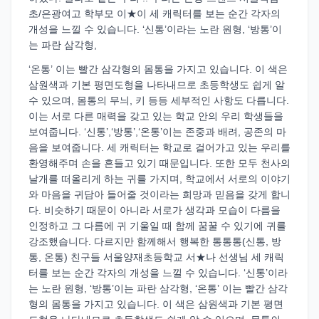
초/은광여고 학부모 이★이 세 캐릭터를 보는 순간 각자의
개성을 느낄 수 있습니다. ‘신통’이라는 노란 원형, ‘방통’이
는 파란 삼각형,
‘온통’ 이는 빨간 삼각형의 몸통을 가지고 있습니다. 이 색은
삼원색과 기본 평면도형을 나타내므로 초등학생도 쉽게 알
수 있으며, 몸통의 무늬, 키 등등 세부적인 사항도 다릅니다.
이는 서로 다른 매력을 갖고 있는 학교 안의 우리 학생들을
보여줍니다. ‘신통’,‘방통’,‘온통’이는 존중과 배려, 공존의 마
음을 보여줍니다. 세 캐릭터는 학교로 걸어가고 있는 우리를
환영해주며 손을 흔들고 있기 때문입니다. 또한 모두 천사의
날개를 떠올리게 하는 귀를 가지며, 학교에서 서로의 이야기
와 마음을 귀담아 들어줄 것이라는 희망과 믿음을 갖게 합니
다. 비슷하기 때문이 아니라 서로가 생각과 모습이 다름을
인정하고 그 다름에 귀 기울일 때 함께 꿈꿀 수 있기에 귀를
강조했습니다. 다르지만 함께해서 행복한 통통통(신통, 방
통, 온통) 친구들 서울양재초등학교 서★나 선생님 세 캐릭
터를 보는 순간 각자의 개성을 느낄 수 있습니다. ‘신통’이라
는 노란 원형, ‘방통’이는 파란 삼각형, ‘온통’ 이는 빨간 삼각
형의 몸통을 가지고 있습니다. 이 색은 삼원색과 기본 평면