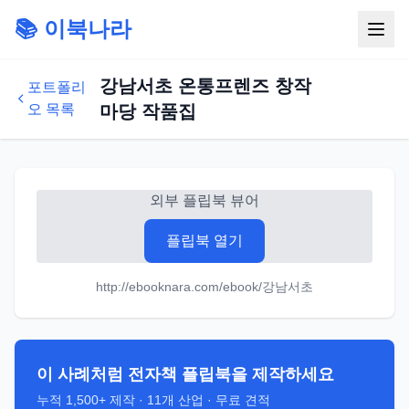
📚 이북나라
강남서초 온통프렌즈 창작
포트폴리
오 목록
마당 작품집
외부 플립북 뷰어
플립북 열기
http://ebooknara.com/ebook/강남서초
이 사례처럼 전자책 플립북을 제작하세요
누적
1,500+
제작 ·
11
개 산업 · 무료 견적