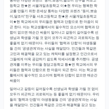
통하는 다양한 프렌즈 “동이,뽀송이,달조이”친구들 서초고
등학교 한★온 서울개일초등학교 이★현 우리는 행복한 학
교를 만들기 위한 온세상 통하는 다양한 프렌즈 “동이,뽀송
이,달조이”친구들 서초고등학교 한★온 서울개일초등학교
이★현 학교에서의 우리들은 협력과 단합으로 한 마음이 되
곤 한다. 이는 학교생활에서의 필수적인 요소이며 협력과 단
합이 없으면 매순간 싸움이 일어나고 갈등이 길어질수록 선
생님과 학생을 가릴 것 없이 모두가 피곤하고 괴로워지는 등
좋을게 없기 때문이다. 우리들의 ‘협력과 단합’이 야생동물
들 간의 ‘공생관계’라는 사실을 깨달았다. 인간들과 똑같은
고민과 해결책을 갖고 있는 캐릭터를 설정했고 인간으로서
그들에게 더욱 공감하기 쉽도록 악세사리를 추가했다. 공생
관계를 이루는 우리들 청담고등학교 황★연 학교에서의 우
리들은 협력과 단합으로 한 마음이 되곤 한다. 이는 학교생
활에서의 필수적인 요소이며 협력과 단합이 없으면 매순간
싸움이
일어나고 갈등이 길어질수록 선생님과 학생을 가릴 것 없이
모두가 피곤하고 괴로워지는 등 좋을게 없기 때문이다. 우리
들의 ‘협력과 단합’이 야생동물들 간의 ‘공생관계’라는 사실
을 깨달았다. 인간들과 똑같은 고민과 해결책을 갖고 있는