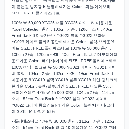
격으로 넣어 만든 원단으로 제작하여 머리카락이나 오염물
이 붙는걸 방지함 5 날염배색가운 Color : 퍼플/아이보리
SIZE : FREE 폴리에스테르
100% ￦ 50,000 YG025 퍼플 YG025 아이보리 미용가운 |
Yodel Collection 총장 : 108cm 가슴 : 120cm 소매 : 40cm
Front Back 6 미용가운 7 YG023 블랙 YG023 브라운
YG023 화이트 플라워공단배색가운 Color : 블랙/브라운/화
이트 SIZE : FREE 폴리에스테르 100% ￦ 50,000 총장 :
108cm 가슴 : 120cm 소매 : 40cm Front Back 7 메모리아라
운드가운 Color : 베이지/네이비 SIZE : FREE 폴리에스테르
100% 여밈 : 벨크로 ￦ 50,000 YG021 베이지 YG021 네이
비 총장 : 104cm 가슴 : 132cm 소매 : 49cm Front Back 8
미용가운 9 YG019 블랙 YG019 블루 YG019 와인 킹체크리
본가운 Color : 블랙/블루/와인 SIZE : FREE 나일론 53% •
폴리에스테르 47% ￦ 45,000 총장 : 104cm 가슴 : 116cm
소매 : 52cm Front Back 9 YG022 블랙 YG022 네이비
YG022 그레이 롱슬리브N/P가운 Color : 블랙/네이비/그레
이 SIZE : M 나일론 53%
• 폴리에스테르 47% ￦ 30,000 총장 : 112cm 가슴 : 120cm
소매 : 54cm Front Back 경 량 10 미용가운 11 YG022 그레