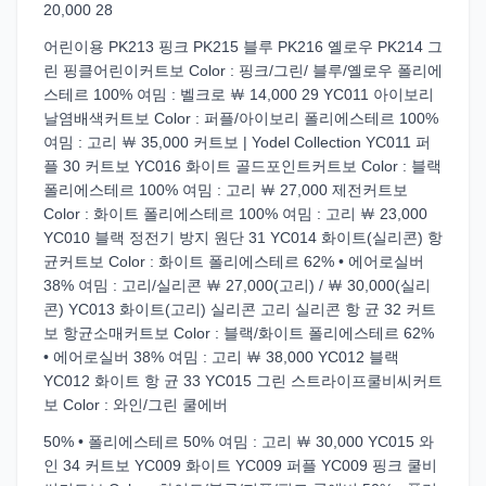
20,000 28
어린이용 PK213 핑크 PK215 블루 PK216 옐로우 PK214 그
린 핑클어린이커트보 Color : 핑크/그린/ 블루/옐로우 폴리에
스테르 100% 여밈 : 벨크로 ￦ 14,000 29 YC011 아이보리
날염배색커트보 Color : 퍼플/아이보리 폴리에스테르 100%
여밈 : 고리 ￦ 35,000 커트보 | Yodel Collection YC011 퍼
플 30 커트보 YC016 화이트 골드포인트커트보 Color : 블랙
폴리에스테르 100% 여밈 : 고리 ￦ 27,000 제전커트보
Color : 화이트 폴리에스테르 100% 여밈 : 고리 ￦ 23,000
YC010 블랙 정전기 방지 원단 31 YC014 화이트(실리콘) 항
균커트보 Color : 화이트 폴리에스테르 62% • 에어로실버
38% 여밈 : 고리/실리콘 ￦ 27,000(고리) / ￦ 30,000(실리
콘) YC013 화이트(고리) 실리콘 고리 실리콘 항 균 32 커트
보 항균소매커트보 Color : 블랙/화이트 폴리에스테르 62%
• 에어로실버 38% 여밈 : 고리 ￦ 38,000 YC012 블랙
YC012 화이트 항 균 33 YC015 그린 스트라이프쿨비씨커트
보 Color : 와인/그린 쿨에버
50% • 폴리에스테르 50% 여밈 : 고리 ￦ 30,000 YC015 와
인 34 커트보 YC009 화이트 YC009 퍼플 YC009 핑크 쿨비