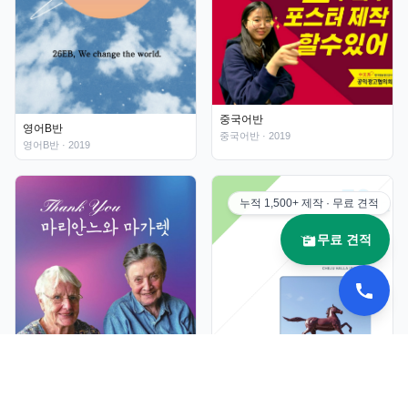
중국어반
영어B반
중국어반
· 2019
영어B반
· 2019
누적
1,500+
제작 · 무료 견적
무료 견적