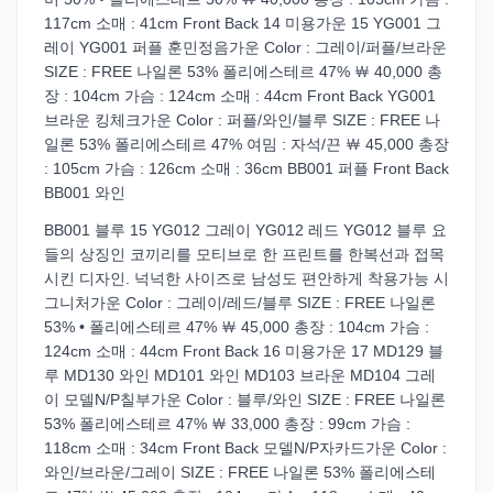
117cm 소매 : 41cm Front Back 14 미용가운 15 YG001 그
레이 YG001 퍼플 훈민정음가운 Color : 그레이/퍼플/브라운
SIZE : FREE 나일론 53% 폴리에스테르 47% ￦ 40,000 총
장 : 104cm 가슴 : 124cm 소매 : 44cm Front Back YG001
브라운 킹체크가운 Color : 퍼플/와인/블루 SIZE : FREE 나
일론 53% 폴리에스테르 47% 여밈 : 자석/끈 ￦ 45,000 총장
: 105cm 가슴 : 126cm 소매 : 36cm BB001 퍼플 Front Back
BB001 와인
BB001 블루 15 YG012 그레이 YG012 레드 YG012 블루 요
들의 상징인 코끼리를 모티브로 한 프린트를 한복선과 접목
시킨 디자인. 넉넉한 사이즈로 남성도 편안하게 착용가능 시
그니처가운 Color : 그레이/레드/블루 SIZE : FREE 나일론
53% • 폴리에스테르 47% ￦ 45,000 총장 : 104cm 가슴 :
124cm 소매 : 44cm Front Back 16 미용가운 17 MD129 블
루 MD130 와인 MD101 와인 MD103 브라운 MD104 그레
이 모델N/P칠부가운 Color : 블루/와인 SIZE : FREE 나일론
53% 폴리에스테르 47% ￦ 33,000 총장 : 99cm 가슴 :
118cm 소매 : 34cm Front Back 모델N/P자카드가운 Color :
와인/브라운/그레이 SIZE : FREE 나일론 53% 폴리에스테