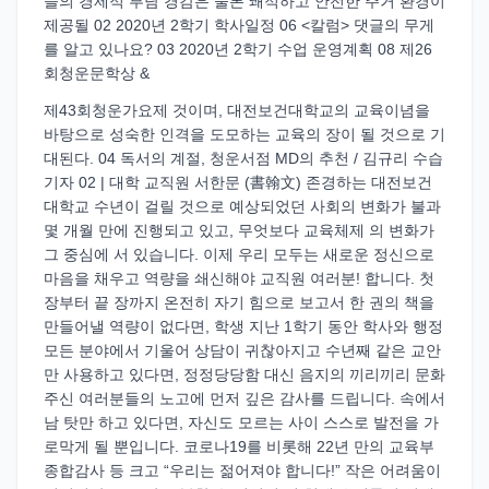
들의 경제적 부담 경감은 물론 쾌적하고 안전한 주거 환경이
제공될 02 2020년 2학기 학사일정 06 <칼럼> 댓글의 무게
를 알고 있나요? 03 2020년 2학기 수업 운영계획 08 제26
회청운문학상 &
제43회청운가요제 것이며, 대전보건대학교의 교육이념을
바탕으로 성숙한 인격을 도모하는 교육의 장이 될 것으로 기
대된다. 04 독서의 계절, 청운서점 MD의 추천 / 김규리 수습
기자 02 | 대학 교직원 서한문 (書翰文) 존경하는 대전보건
대학교 수년이 걸릴 것으로 예상되었던 사회의 변화가 불과
몇 개월 만에 진행되고 있고, 무엇보다 교육체제 의 변화가
그 중심에 서 있습니다. 이제 우리 모두는 새로운 정신으로
마음을 채우고 역량을 쇄신해야 교직원 여러분! 합니다. 첫
장부터 끝 장까지 온전히 자기 힘으로 보고서 한 권의 책을
만들어낼 역량이 없다면, 학생 지난 1학기 동안 학사와 행정
모든 분야에서 기울어 상담이 귀찮아지고 수년째 같은 교안
만 사용하고 있다면, 정정당당함 대신 음지의 끼리끼리 문화
주신 여러분들의 노고에 먼저 깊은 감사를 드립니다. 속에서
남 탓만 하고 있다면, 자신도 모르는 사이 스스로 발전을 가
로막게 될 뿐입니다. 코로나19를 비롯해 22년 만의 교육부
종합감사 등 크고 “우리는 젊어져야 합니다!” 작은 어려움이