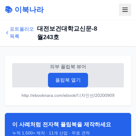
📚 이북나라
대전보건대학교신문-8
포트폴리오
목록
월243호
외부 플립북 뷰어
플립북 열기
http://ebooknara.com/ebook/디자인선/20200909
이 사례처럼 전자책 플립북을 제작하세요
누적
1,500+
제작 ·
11
개 산업 · 무료 견적