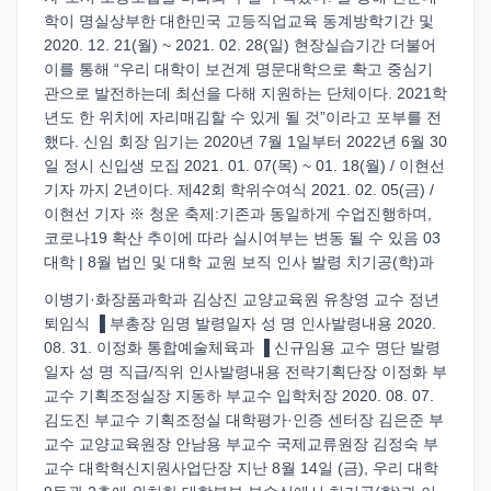
학이 명실상부한 대한민국 고등직업교육 동계방학기간 및
2020. 12. 21(월) ~ 2021. 02. 28(일) 현장실습기간 더불어
이를 통해 “우리 대학이 보건계 명문대학으로 확고 중심기
관으로 발전하는데 최선을 다해 지원하는 단체이다. 2021학
년도 한 위치에 자리매김할 수 있게 될 것”이라고 포부를 전
했다. 신임 회장 임기는 2020년 7월 1일부터 2022년 6월 30
일 정시 신입생 모집 2021. 01. 07(목) ~ 01. 18(월) / 이현선
기자 까지 2년이다. 제42회 학위수여식 2021. 02. 05(금) /
이현선 기자 ※ 청운 축제:기존과 동일하게 수업진행하며,
코로나19 확산 추이에 따라 실시여부는 변동 될 수 있음 03
대학 | 8월 법인 및 대학 교원 보직 인사 발령 치기공(학)과
이병기·화장품과학과 김상진 교양교육원 유창영 교수 정년
퇴임식 ▐ 부총장 임명 발령일자 성 명 인사발령내용 2020.
08. 31. 이정화 통합예술체육과 ▐ 신규임용 교수 명단 발령
일자 성 명 직급/직위 인사발령내용 전략기획단장 이정화 부
교수 기획조정실장 지동하 부교수 입학처장 2020. 08. 07.
김도진 부교수 기획조정실 대학평가·인증 센터장 김은준 부
교수 교양교육원장 안남용 부교수 국제교류원장 김정숙 부
교수 대학혁신지원사업단장 지난 8월 14일 (금), 우리 대학