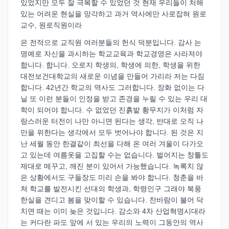
있었지만 모두 잘 극복할 수 있었던 것 현재 우리들이 처해
있는 어려운 현실을 망각하고 과거 역사에만 사로잡혀 원로
교수, 원로직원이라
은 전적으로 교직원 여러분들의 헌식 덕분입니다. 감사 는
명예로 자신을 과시하는 학교교육과 학교경영은 사라져야
합니다. 합니다. 오로지 학생의, 학생에 의한, 학생을 위한
대전보건대학교의 새로운 이념을 만들어 가리라 저는 다짐
합니다. 42년간 학교의 역사도 그러합니다. 장화 없이는 다
닐 또 이런 분들이 인정을 받고 존경을 누릴 수 있는 우리 대
학이 되어야 합니다. 수 없었던 진흙밭 황무지가 이처럼 자
랑스러운 터전이 나만 아니면 된다는 생각, 반대로 오직 나
만을 위한다는 생각에서 모두 벗어나야 합니다. 된 것은 지
난 세월 동안 한결같이 최선을 다해 온 여러 겨울이 다가오
고 있는데 여름옷을 고집할 수는 없습니다. 벌어지는 창틀도
제대로 메꾸고, 깨진 분이 있어서 가능했습니다. 녹록치 않
은 상황에서도 구들장도 미리 손을 봐야 합니다. 청춘을 바
쳐 학교를 발전시킨 선대의 학생과, 학령인구 그래야 북풍
한실을 견디고 봄을 맞이할 수 있습니다. 찬바람이 불어 닥
치면 때는 이미 늦은 것입니다. 감소와 4차 산업혁명시대라
는 커다란 파도 앞에 서 있는 우리의 노력이 그동안의 역사