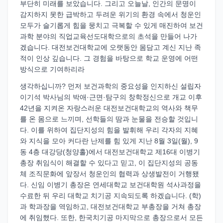
부단히 미래를 보았습니다. 그리고 오늘날, 인간의 문명이
감지하지 못한 급박하고 두려운 위기의 환경 속에서 청운인
모두가 슬기롭게 힘을 뭉치고 극복할 수 있게 매진하여 보건
과학 분야의 직업교육선도대학으로의 초석을 만들어 나가
겠습니다. 대전보건대학교에 오랫동안 몸담고 계신 지난 족
적이 인상 깊습니다. 그 경험을 바탕으로 학교 운영에 어떤
방식으로 기여하리라
생각하십니까? 먼저 보건과학의 중요성을 인지하신 설립자
이기석 박사님의 박애·근면·탐구의 창학정신으로 개교 이후
42년을 지켜온 자랑스러운 대전보건대학교의 역사와 책무
를 온 몸으로 느끼며, 선학들의 땀과 눈물을 전승할 것입니
다. 이를 위하여 집단지성의 힘을 발휘해 우리 각자의 지혜
와 지식을 모아 커다란 난제를 힘 있게 지난 8월 3일(월), 9
동 4층 대강당(청양홀)에서 대전보건대학교 제16대 이병기
총장 취임식이 해결할 수 있다고 믿고, 이 집단지성의 공동
체 조직문화에 앞장서 청운인의 협력과 상생발전이 거행됐
다. 신임 이병기 총장은 연세대학교 보건대학원 석사과정을
수료한 뒤 우리 대학교 치기공 지속되도록 하겠습니다. (학)
과 학과장을 역임하고, 대전보건대학교 부총장을 거쳐 총장
에 취임했다. 또한, 한국치기공 마지막으로 총장으로서 모든