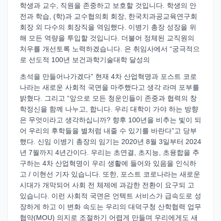
학생과 교수, 직원을 존중하고 보호할 것입니다. 학생의 안
전과 학습, (학)과 교수협의회 회장, 한국치과공교육연구회
회장 외 다수의 회장직을 역임했다. 이병기 총장 성장을 위
해 모든 역량을 투입할 것입니다. 더불어 정체된 교직원의
처우를 개선토록 노력하겠습니다. 은 취임사에서 “궁극적으
로 선도적 100년 보건과학기술대학 달성의
초석을 만들어나가겠다” 현재 4차 산업혁명과 포스트 코로
나라는 새로운 사회적 국면을 마주했다고 생각 라며 포부를
밝혔다. 그리고 “앞으로 모든 청운인들이 존중과 협력의 창
학정신을 함께 나누고, 합니다. 우리 대학이 가야 하는 방향
은 무엇이라고 생각하십니까? 향후 100년을 비추는 빛이 되
어 우리의 후학들을 별처럼 내줄 수 있기를 바란다”고 당부
했다. 신임 이병기 총장의 임기는 2020년 8월 3일부터 2024
년 7월까지 4년간이다. 우리는 초연결, 초지능, 초융합을 추
구하는 4차 산업혁명이 우리 생활에 들어와 있음을 인식하
고 / 이현선 기자 있습니다. 또한, 포스트 코로나라는 새로운
시대가 개막되어 사회 전 체제에 과감한 전환이 요구되 고
있습니다. 이런 사회적 국면은 언텍트 서비스가 급속도로 성
장하게 하고 이 변화 속도는 우리의 대덕구청 산학협력 업무
협약(MOU) 의지로 조절하기 어렵게 만들며 우리에게도 새