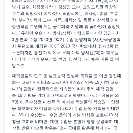
9동관 2층에 위치한 대학본부 부속실에서 치기공(학)과 이
병기 교수, 화장품과학과 김상진 교수, 교양교육원 유창영
교수의 퇴임식이 이뤄졌다. 퇴임식에는 이사장, 총장, 부총
장, 부서장, 학과 교수, 가족, 재학생 및 동문이 참석했으며
정년퇴임 교원에 게는 공로패와 기념패 및 꽃다발이 증정됐
다. / 유경민 수습기자 방사선(학)과 캡스톤디자인 경진대회
3년 연속 수상 2020년 2학기 수업 운영계획 (사)한국융합학
회 주관으로 개최된 ‘ICCT 2020 국제학술대회 및 제3회 캡
스톤디자인 경진 대회’에서 우리 대학 방사선(학)과 학우들
이 각각 대상과 우수상을 받았다. 전공에서 배운 이론 을 바
탕으로
대학생들의 연구 및 발표능력 향상에 목적을 둔 이번 경진대
회는 코로나바이러스 코로나바이러스감염증-19(이하 코로
나19) 감염이 전국적으로 지속함에 따라 우리 대학 감염
증-19 예방을 위해 비대면으로 진행했다. 대상은 이솔원 외
3명이, 우수상은 이선주 외 에서는 학생들의 학습권과 안전
을 확보하고자 다음과 같이 2학기 수업 운영 계획을 안내했
다. 6명이 수상했다. 수업 운영의 기본 방향은 코로나19 상
황을 고려해 비대면, 대면 수업을 혼합해 병행 운영하며 대
상을 받은 이솔원 학우는 “철사공예를 활용해 학과에서 공