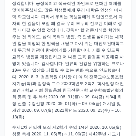
생각합니다. 긍정적이고 적극적인 마인드로 변화된 체제를
맞이해주십시오. 많은 학생들에게 우리 대학은 인생의 마지
막 학교입니다. 따라서 우리는 학생들에게 직업인으로서 각
자의 한 걸음이 모일 때 결국 우리 모두의 진보된 미래로 성
큼 나아갈 수 있을 것입니다. 갖춰야 할 전문지식을 함양해
주는 것 외에도, 삶의 목적과 방향, 즉 인생을 살아가는 내적
인 힘을 희망의 한 발짝을 내딛고 다시 뛰는 대전보건대학교
에 무궁한 영광이 함께하기를 기원합니다. 기를 수 있도록
교육의 방향을 재정립하고 더 나은 교육 환경을 제공해줄 사
명이 있습니다. 감사합니다. 인류의 건강을 위협하는 코로나
19는 우리 일상을 되돌릴 수 없는 변화 속으로 인도했습니
다. 2020. 8. 3. 청운학원 이사장 이 여 덕 전국교수노동조합
치기공(학)과 김정숙 교수 2020학년도 2학기 학사일정 대전
보건대학교 지회 창립총회 한국전문대학 교수학습발전협의
회 등록 및 휴·복학 2020. 08. 31(월) ~ 09. 04(금) 제3대 회
장 선출 수강신청 2020. 09. 01(화) ~ 09. 04(금) 개시일 및
개강 2020. 09. 07(월) 2021학년도 2020. 09. 23(수) ~ 10.
13(화)
수시1차 신입생 모집 제2학기 수업 1/4선 2020. 10. 05(월)
청운 축제 2020. 11. 05(목) ~ 11. 06(금) 제42주년 개교기