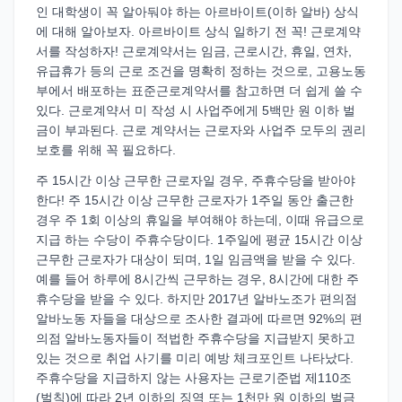
인 대학생이 꼭 알아둬야 하는 아르바이트(이하 알바) 상식
에 대해 알아보자. 아르바이트 상식 일하기 전 꼭! 근로계약
서를 작성하자! 근로계약서는 임금, 근로시간, 휴일, 연차,
유급휴가 등의 근로 조건을 명확히 정하는 것으로, 고용노동
부에서 배포하는 표준근로계약서를 참고하면 더 쉽게 쓸 수
있다. 근로계약서 미 작성 시 사업주에게 5백만 원 이하 벌
금이 부과된다. 근로 계약서는 근로자와 사업주 모두의 권리
보호를 위해 꼭 필요하다.
주 15시간 이상 근무한 근로자일 경우, 주휴수당을 받아야
한다! 주 15시간 이상 근무한 근로자가 1주일 동안 출근한
경우 주 1회 이상의 휴일을 부여해야 하는데, 이때 유급으로
지급 하는 수당이 주휴수당이다. 1주일에 평균 15시간 이상
근무한 근로자가 대상이 되며, 1일 임금액을 받을 수 있다.
예를 들어 하루에 8시간씩 근무하는 경우, 8시간에 대한 주
휴수당을 받을 수 있다. 하지만 2017년 알바노조가 편의점
알바노동 자들을 대상으로 조사한 결과에 따르면 92%의 편
의점 알바노동자들이 적법한 주휴수당을 지급받지 못하고
있는 것으로 취업 사기를 미리 예방 체크포인트 나타났다.
주휴수당을 지급하지 않는 사용자는 근로기준법 제110조
(벌칙)에 따라 2년 이하의 징역 또는 1천만 원 이하의 벌금