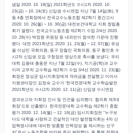
념일 2020. 10. 18(일) 2021학년도 수시1차 2020. 10.
23(금) ~ 10. 24(토) 신입생 수시면접 지난 7월 14일(화), 9
동 4층 연회장에서 전국교수노동조합 제2학기 중간고사
2020. 10. 26(월) ~ 10. 30(금) 대전보건대학교 지회 창립총
회가 열렸다. 전국교수노동조합 제2학기 수업 2/4선 2020.
10. 28(수) 박정원 위원장 등 내외빈이 참석한 가운데 진행
됐다. 대전 2021학년도 2020. 11. 23(월) ~ 12. 07(월) 유성
을 이상민 국회의원, 동구 장철민 국회의원, 동구 황인호 수
시2차 신입생 모집 구청장은 영상으로 축사를 보냈다. 우리
대학 김용태 총동문 지난 7월 22일(수), 치기공(학)과 교수
이며 교무처 교수학습 제2학기 수업 3/4선 2020. 11. 23(월)
회장은 정상균 임시지회장에게 격려금을 전달했고 이어서
지원센터장인 김정숙 교수가 '한국전문대학 교수학습발전
2021학년도 수시2차 2020. 12. 11(금) 신입생 수시면접
경과보고와 지회장 인사 및 안건을 심의했다. 협의회 제3대
회장'으로 선출됐다. 한국전문대학 교수학습 제2학기 종합
평가 2020. 12. 14(월) ~ 12. 18(금) 임시지회장은 “누구보
다도 대학을 사랑하고 건설적인 대안 발전협의회는 4차 산
업혁명시대에 대비한 맞춤형 인력양성 을 제시하는 선구
자”로서 노동조합을 바라봐 주길 부탁했다. 을 통해 전문대