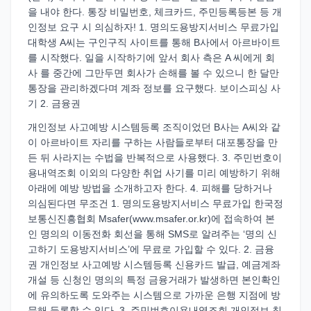
을 내야 한다. 통장 비밀번호, 체크카드, 주민등록등본 등 개
인정보 요구 시 의심하자! 1. 명의도용방지서비스 무료가입
대학생 A씨는 구인구직 사이트를 통해 B사에서 아르바이트
를 시작했다. 일을 시작하기에 앞서 회사 측은 A 씨에게 회
사 를 중간에 그만두면 회사가 손해를 볼 수 있으니 한 달만
통장을 관리하겠다며 계좌 정보를 요구했다. 보이스피싱 사
기 2. 금융권
개인정보 사고예방 시스템등록 조직이었던 B사는 A씨와 같
이 아르바이트 자리를 구하는 사람들로부터 대포통장을 만
든 뒤 사라지는 수법을 반복적으로 사용했다. 3. 주민번호이
용내역조회 이외의 다양한 취업 사기를 미리 예방하기 위해
아래에 예방 방법을 소개하고자 한다. 4. 피해를 당하거나
의심된다면 무조건 1. 명의도용방지서비스 무료가입 한국정
보통신진흥협회 Msafer(www.msafer.or.kr)에 접속하여 본
인 명의의 이동전화 회선을 통해 SMS로 알려주는 ‘명의 신
고하기 도용방지서비스’에 무료로 가입할 수 있다. 2. 금융
권 개인정보 사고예방 시스템등록 신용카드 발급, 예금계좌
개설 등 신청인 명의의 특정 금융거래가 발생하면 본인확인
에 유의하도록 도와주는 시스템으로 가까운 은행 지점에 방
문해 등록할 수 있다. 3. 주민번호이용내역조회 개인정보 침