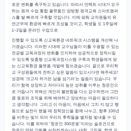
로운 변화를 촉구하고 있습니다. 따라서 언텍트 시대가 요구
하는 원격 수업 통합 플랫폼인 양방향 원격교육 스마트캠퍼
스를 발 빠르게 구축할 것입니다. 이에 맞춰 교직원들의 유
연근무제 환경에 빠르게 조성될 것이고, 학생들 도 1주일에
1~2일을 온라인 수업으로
진행할 수 있도록 신교육환경 네트워크 시스템을 개선해 나
가겠습니다. 이러한 시대에 교수님들이 이를 수용할 수 있는
전공별 교육과정의 변화를 인지하여 성공적으로 정착시킬
수 있도록 맞춤형 신교육과정시스템 구축과 학생들에게 맞
는 신교육환경 플랫폼 개발에 힘쓰겠습니다. 끝으로 우리학
교 구성원들에게 전하고 싶은 말씀이 있으시다면 해주세요!
성경에 ‘크고자 하거든 남을 섬기라’는 말씀이 있습니다. 우
리가 함께 성장하고 저마다의 높은 성취를 이루는 청운인으
로 거듭나기 위해선 개인의 불편함을 다소 감수하면서 그만
큼 동료와 조직을 위해 배려하고 양보하는 마음이 필요하다
고 생각합니다. 그리고 이 마음이, 마음에서 그치 지 않고 행
동으로 실천이 됐을 때 창학정신을 함께 나누고, 향후 100년
을 비추는 빛이 되어 우리의 후학들을 별처럼 빛내줄 수 있
습니다. 이를 위하여 “청운인 300운동”이라는 슬로건으로
청운인 역량 강화를 실천하겠습니다. 대학, 교직원, 학생 모