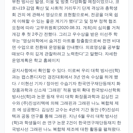
부한 방사선 발생, 이용 및 방호 다양화할 예정이었으나, 코
로나19 감염 확산 및 사회적 거리두기 단계 격상과 총학생
회 건의 에 관해서 영상으로 표현함으로써, 전공을 더욱 쉽
게 이해할 수 있는 좋은 계기가 됐다”고 및 정부 정책 협조
요청에 따라 ‘교무위원회’(2020.08.31. 개최)의 심의를 거쳐
개강 후 첫 2주간 전했다. 그리고 우수상을 받은 이선주 학
우는 “영상의학에서 숨겨진 아트를 창출함으로써 전면 비대
면 수업으로 전환돼 운영됨을 안내했다. 의료영상을 공부할
때보다 주의 깊게 관찰하려고 노력한다”고 말했다. 자세한
운영계획은 학교 홈페이지
공지사항에서 확인할 수 있다. 이로써 우리 대학 방사선(학)
과는 캡스톤디자인 경진대회에서 3년 연속 수상을 하게 됐
다. / 이현선 기자 / 정아빈 수습기자 한국연구재단등재지 화
장품과학과 신소재 ‘그래핀’ 적용 범위 확대 한국방사선학회
방사선(학)과 논문 등재 우리 대학 화장품과학과 김상진 교
수와 (주)진성리텍에 의해 그래핀과 그래핀 나노 복합체 제
조 에 성공했다. 김상진 교수는 4년여 기간 동안 (주)진성리
텍과 공동 연구를 통해 그래핀. 지난 6월 우리 대학 방사선
(학)과 학생들이 쓴 연구 논문 2건이 한국연구재단등재지 한
국방사선 그래핀 나노 복합체 제조에 대한 활동을 펼쳐왔다.