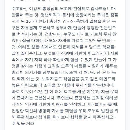
수고하신 이강오 총장님의 노고에 진심으로 감사드립니다.
만들어 주는 것. 정년퇴직과 동시에 총장이라는 무거운 짐을
지게 된 16대 이병기 총장께 감사와 축하의 말씀을 학생 누
구든 자유롭게 토론하고 공부하게 만들어 당당한 전문인으
로 형성시키는 것. 전합니다. 누구도 제대로 가르쳐 주지 않
았던, 삶을 대하는 태도와 자세를 가르쳐 교양인을 만드는
것. 어려운 상황 속에서도 연륜과 지혜를 바탕으로 학교를
잘 이끌어주시고, 무엇보다 신뢰에 기반하여 그래서 이 사회
속에서 자기 자리 하나 확실하게 잡을 수 있게 만들어 그 가
정을 살리는 사람이 교직원 모두의 마음을 시원하게 해주는
총장이 되시기를 당부드립니다. 또한 각 처, 단, 원, 센터 등
의 되게 아는 것. 보직자들도 책임감을 갖고 젊은 마인드와
높은 역량으로 각 조직을 잘 이끌어 주시기를 당부합니다.
바로 이것이 42년 전 이 터에 학교를 세운 이유고, 지금 우리
가 존재하는 근본입니다. 무엇보다 존경하는 교직원 여러분!
과거의 역사에 기반하여 현재를 인식하고 미래를 바라볼 때,
진정한 혁신의 방향과 가치를 깨달을 우리 모두의 발전을 위
해 무관심보다 참여를, 평가보다 협력을 먼저 해주십시오.
수 있을 거라