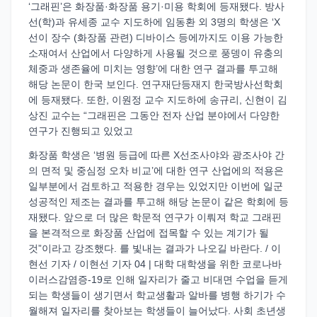
‘그래핀’은 화장품·화장품 용기·미용 학회에 등재됐다. 방사
선(학)과 유세종 교수 지도하에 임동환 외 3명의 학생은 ‘X
선이 장수 (화장품 관련) 디바이스 등에까지도 이용 가능한
소재여서 산업에서 다양하게 사용될 것으로 풍뎅이 유충의
체중과 생존율에 미치는 영향’에 대한 연구 결과를 투고해
해당 논문이 한국 보인다. 연구재단등재지 한국방사선학회
에 등재됐다. 또한, 이원정 교수 지도하에 송규리, 신현이 김
상진 교수는 “그래핀은 그동안 전자 산업 분야에서 다양한
연구가 진행되고 있었고
화장품 학생은 ‘병원 등급에 따른 X선조사야와 광조사야 간
의 면적 및 중심정 오차 비교’에 대한 연구 산업에의 적용은
일부분에서 검토하고 적용한 경우는 있었지만 이번에 일군
성공적인 제조는 결과를 투고해 해당 논문이 같은 학회에 등
재됐다. 앞으로 더 많은 학문적 연구가 이뤄져 학교 그래핀
을 본격적으로 화장품 산업에 접목할 수 있는 계기가 될
것”이라고 강조했다. 를 빛내는 결과가 나오길 바란다. / 이
현선 기자 / 이현선 기자 04 | 대학 대학생을 위한 코로나바
이러스감염증-19로 인해 일자리가 줄고 비대면 수업을 듣게
되는 학생들이 생기면서 학교생활과 알바를 병행 하기가 수
월해져 일자리를 찾아보는 학생들이 늘어났다. 사회 초년생