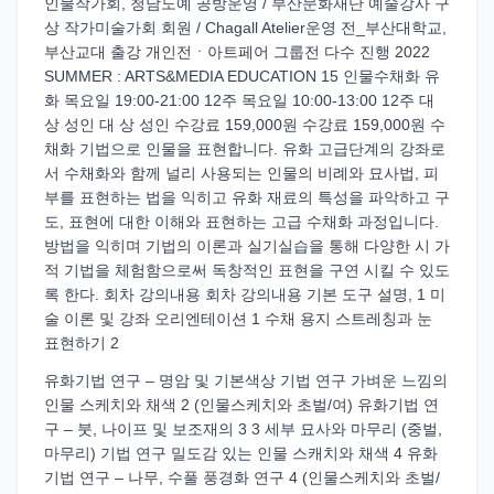
인물작가회, 청담도예 공방운영 / 부산문화재단 예술강사 구
상 작가미술가회 회원 / Chagall Atelier운영 전_부산대학교,
부산교대 출강 개인전ㆍ아트페어 그룹전 다수 진행 2022
SUMMER : ARTS&MEDIA EDUCATION 15 인물수채화 유
화 목요일 19:00-21:00 12주 목요일 10:00-13:00 12주 대
상 성인 대 상 성인 수강료 159,000원 수강료 159,000원 수
채화 기법으로 인물을 표현합니다. 유화 고급단계의 강좌로
서 수채화와 함께 널리 사용되는 인물의 비례와 묘사법, 피
부를 표현하는 법을 익히고 유화 재료의 특성을 파악하고 구
도, 표현에 대한 이해와 표현하는 고급 수채화 과정입니다.
방법을 익히며 기법의 이론과 실기실습을 통해 다양한 시 가
적 기법을 체험함으로써 독창적인 표현을 구연 시킬 수 있도
록 한다. 회차 강의내용 회차 강의내용 기본 도구 설명, 1 미
술 이론 및 강좌 오리엔테이션 1 수채 용지 스트레칭과 눈
표현하기 2
유화기법 연구 – 명암 및 기본색상 기법 연구 가벼운 느낌의
인물 스케치와 채색 2 (인물스케치와 초벌/여) 유화기법 연
구 – 붓, 나이프 및 보조재의 3 3 세부 묘사와 마무리 (중벌,
마무리) 기법 연구 밀도감 있는 인물 스캐치와 채색 4 유화
기법 연구 – 나무, 수풀 풍경화 연구 4 (인물스케치와 초벌/