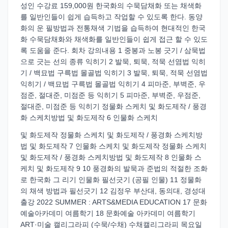
성인 수강료 159,000원 한국화의 수묵담채화 또는 채색화
를 일반인들이 쉽게 습득하고 작업할 수 있도록 한다. 동양
화의 운 필방법과 전통채색 기법을 습득하여 현대적인 한국
화 수묵담채화와 채색화를 일반인들이 쉽게 접근 할 수 있도
록 도움을 준다. 회차 강의내용 1 중봉과 노봉 긋기 / 삼묵법
으로 긋는 선의 종류 익히기 2 발묵, 퇴묵, 적묵 선염법 익히
기 / 백묘법 구륵법 몰골법 익히기 3 발묵, 퇴묵, 적묵 선염법
익히기 / 백묘법 구륵법 몰골법 익히기 4 피마준, 부벽준, 우
점준, 절대준, 미점준 등 익히기 5 피마준, 부벽준, 우점준,
절대준, 미점준 등 익히기 정물화 스케치 및 화도제작 / 풍경
화 스케치방법 및 화도제작 6 인물화 스케치
및 화도제작 정물화 스케치 및 화도제작 / 풍경화 스케치방
법 및 화도제작 7 인물화 스케치 및 화도제작 정물화 스케치
및 화도제작 / 풍경화 스케치방법 및 화도제작 8 인물화 스
케치 및 화도제작 9 10 풍경화의 발묵과 준법의 적절한 조화
로 한국화 그 리기 인물화 필선긋기 (공필 인물) 11 정물화
의 채색 방법과 필선긋기 12 김정우 부산대, 동의대, 경성대
출강 2022 SUMMER : ARTS&MEDIA EDUCATION 17 문화
예술아카데미 여름학기 18 문화예술 아카데미 여름학기
ART·미술 캘리그라피 (수묵/수채) 수채캘리그라피 목요일