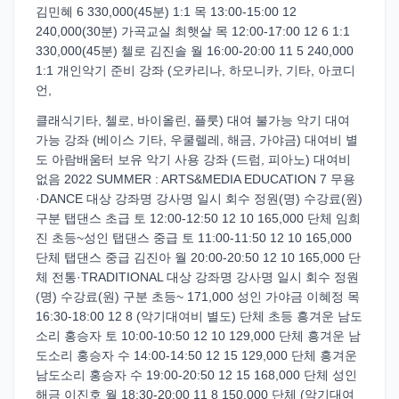
김민혜 6 330,000(45분) 1:1 목 13:00-15:00 12
240,000(30분) 가곡교실 최햇살 목 12:00-17:00 12 6 1:1
330,000(45분) 첼로 김진솔 월 16:00-20:00 11 5 240,000
1:1 개인악기 준비 강좌 (오카리나, 하모니카, 기타, 아코디
언,
클래식기타, 첼로, 바이올린, 플룻) 대여 불가능 악기 대여
가능 강좌 (베이스 기타, 우쿨렐레, 해금, 가야금) 대여비 별
도 아람배움터 보유 악기 사용 강좌 (드럼, 피아노) 대여비
없음 2022 SUMMER : ARTS&MEDIA EDUCATION 7 무용
·DANCE 대상 강좌명 강사명 일시 회수 정원(명) 수강료(원)
구분 탭댄스 초급 토 12:00-12:50 12 10 165,000 단체 임희
진 초등~성인 탭댄스 중급 토 11:00-11:50 12 10 165,000
단체 탭댄스 중급 김진아 월 20:00-20:50 12 10 165,000 단
체 전통·TRADITIONAL 대상 강좌명 강사명 일시 회수 정원
(명) 수강료(원) 구분 초등~ 171,000 성인 가야금 이혜정 목
16:30-18:00 12 8 (악기대여비 별도) 단체 초등 흥겨운 남도
소리 홍승자 토 10:00-10:50 12 10 129,000 단체 흥겨운 남
도소리 홍승자 수 14:00-14:50 12 15 129,000 단체 흥겨운
남도소리 홍승자 수 19:00-20:50 12 15 168,000 단체 성인
해금 이진호 월 18:30-20:00 11 8 150,000 단체 (악기대여