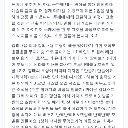
높이에 맞추어 인 하고 구현해 내는 과정을 통해 창의력과
예술적 감각 좀 더 쉽게 다가갈 수 있으며 이론수업을 병행
하여 전통 을 키웁니다. 주제에 대해 관찰하고 어떻게 표현
할 것인 적 생활 방식과 역사, 민화에 담겨있는 다양한 의미
와 메 지 아이디어 스케치를 한 후 그것을 바탕으로 아이들
스 시지를 배울 수 있다. 스로 만들어 봅니다. 회차
강의내용 회차 강의내용 호랑이 해를 맞이하기 위한 호작도
빙글빙글 무지개빛 으로 돌아가는 1 1 레인보우 휠러 레인
보우 휠러. Ⅰ 호작도 의 유래와 의미에 대해 알아보기 (다양
한 부토니에 생화를 이용해 화사한 부토니에를 2 호랑이 얼
굴 4가지 형태의 호랑이 캐릭터 디자인 2 만들기 만들어요.
캐릭터화) 본뜨기 (4컷 만화형태 디자인) - 하늘의 호작도 기
본 채색하기 3 오일 파스텔 오일 파스텔 기법을 배우고 3 기
쁜 소식을 (호분 칠하기와 바탕색 칠하기) 귀여운 일러스트
를 그려 보아요. 듣고 평안을 여러 가지 재료로 비눗방울 기
원해요 호랑이 채색 및 배경색, 선 마무리 4 비눗방울 놀이
스틱을 만들고 비눗방울 놀이를 4 작업하기 해 보아요. 전통
청화 백자에 대해 배우기 반짝반짝 5 5 햇살에 반짝반짝! 모
빌을 만들어요. (청화 백자란 무엇인가?) 여름 모빌 Ⅱ 휴지
심을 이용해 움직이는 6 청화 백자 도안, 디자인하기 6 휴지