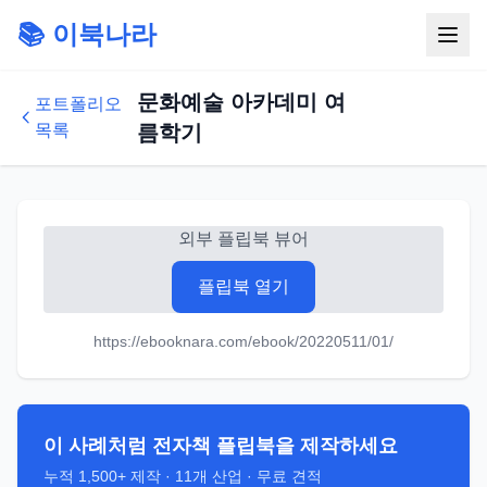
📚 이북나라
문화예술 아카데미 여
포트폴리오
목록
름학기
외부 플립북 뷰어
플립북 열기
https://ebooknara.com/ebook/20220511/01/
이 사례처럼 전자책 플립북을 제작하세요
누적
1,500+
제작 ·
11
개 산업 · 무료 견적