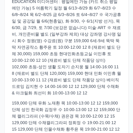
EDUCATION 미디어센터 : 평일에만 가능 (카드 취소 평일
에만 가능) 5 여름학기 일정 월 6/13~8/29 화 6/7~8/23 수
6/8~8/24 목 6/2~8/25 금 6/3~8/26 토 6/4~8/27 ※ 국가공휴
일 및 공강일 월 6/6(현충일), 화 8/30, 수 6/1(지방 선거), 목
6/30, 금 7/29, 토 7/30 (보강은 없습니다) 미술·ART ※ 재료
비, 개인준비물 별도 (일부강좌 제외) 대상 강좌명 강사명 일
시 회수 정원(명) 수강료(원) 구분 159,000 6세-9세 뚝딱 뚝
딱 자연공작소 황주윤 토 10:00-12:00 12 8 (재료비 별도 단
체 30,000) 159,000 초등 현대민화초등교실 이민휴 토
10:00-12:00 12 10 (재료비 별도 단체 작품당 상이)
102,000 초등-성인 생활 도자기 손지웅 월 14:00-16:00 11
8 (재료비 별도 단체 120,000) 159,000 현대 민화 이민휴 월
10:00-13:00 11 12 (재료비 별도 단체 작품당 상이) 베이직
드로잉 김지현 수 14:00-16:00 12 12 129,000 단체 수채화
& 아크릴화 최선미 화 10:00-13:00 12 12
159,000 단체 유화 노재환 목 10:00-13:00 12 12 159,000
단체 성인 한국화 김정우 수 10:00-13:00 12 12 159,000 단
체 캘리그라피 (수묵/수채) 권은경 목 10:00-12:00 12 15
129,000 단체 수채캘리그라피 정희정 수 19:00-21:00 12
15 129,000 단체 인물수채화 황주윤 목 19:00-21:00 12 12