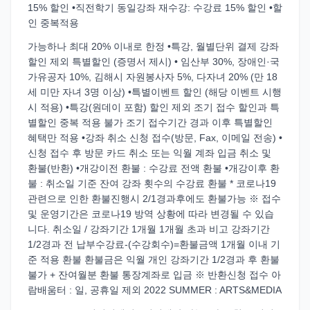
15% 할인 •직전학기 동일강좌 재수강: 수강료 15% 할인 •할
인 중복적용
가능하나 최대 20% 이내로 한정 •특강, 월별단위 결제 강좌
할인 제외 특별할인 (증명서 제시) • 임산부 30%, 장애인·국
가유공자 10%, 김해시 자원봉사자 5%, 다자녀 20% (만 18
세 미만 자녀 3명 이상) •특별이벤트 할인 (해당 이벤트 시행
시 적용) •특강(원데이 포함) 할인 제외 조기 접수 할인과 특
별할인 중복 적용 불가 조기 접수기간 경과 이후 특별할인
혜택만 적용 •강좌 취소 신청 접수(방문, Fax, 이메일 전송) •
신청 접수 후 방문 카드 취소 또는 익월 계좌 입금 취소 및
환불(반환) •개강이전 환불 : 수강료 전액 환불 •개강이후 환
불 : 취소일 기준 잔여 강좌 횟수의 수강료 환불 * 코로나19
관련으로 인한 환불진행시 2/1경과후에도 환불가능 ※ 접수
및 운영기간은 코로나19 방역 상황에 따라 변경될 수 있습
니다. 취소일 / 강좌기간 1개월 1개월 초과 비고 강좌기간
1/2경과 전 납부수강료-(수강회수)=환불금액 1개월 이내 기
준 적용 환불 환불금은 익월 개인 강좌기간 1/2경과 후 환불
불가 + 잔여월분 환불 통장계좌로 입금 ※ 반환신청 접수 아
람배움터 : 일, 공휴일 제외 2022 SUMMER : ARTS&MEDIA