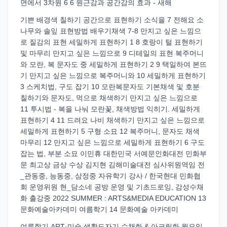
면에서 3차원 6 6 원근감과 공간감의 효과 - 새해
기쁜 배경색 칠하기 공간으로 표현하기 소식을 7 전해요 소
나무와 솔잎 표현방법 배우기채색 7-8 만지고 싶은 느낌으
로 질감의 표현 세밀하게 표현하기 1 8 호랑이 털 표현하기
및 마무리 만지고 싶은 느낌으로 9 디테일의 표현 복주머니
와 모란, 복 문자도 중 세밀하게 표현하기 2 9 택일하여 본뜨
기 만지고 싶은 느낌으로 복주머니와 10 세밀하게 표현하기
3 스케치법, 구도 잡기 10 모란복문자도 기본채색 및 호분
칠하기와 문자도, 먹으로 채색하기 만지고 싶은 느낌으로
11 투시법 - 복을 나눠 모란꽃, 채색방법 익히기. 세밀하게
표현하기 4 11 드려요 나비 채색하기 만지고 싶은 느낌으로
세밀하게 표현하기 5 구형 소묘 12 복주머니, 문자도 채색
마무리 12 만지고 싶은 느낌으로 세밀하게 표현하기 6 구도
잡는 법, 부분 소묘 이민휴 대한민국 서예문인화대전 민화부
문 최고상 금상 수상 김지현 김해미술대전 심사위원역임 전
_관동중, 능동중, 삼정중 자유학기 강사 / 한국현대 민화협
회 운영위원 현_담소네 공방 운영 및 기초드로잉, 감성수채
화 출강중 2022 SUMMER : ARTS&MEDIA EDUCATION 13
문화예술아카데미 여름학기 14 문화예술 아카데미
여름학기 ART·미술 생활도자기 수채화 & 아크릴화 월요일