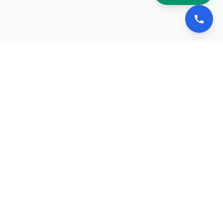
📚 이북나라
전자책 플립북 제작 전문 업체
서비스
포트폴리오
견적 요청
문의하기