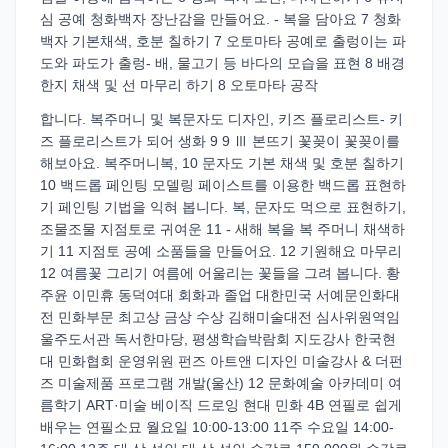
심 공예 청화백자 장난감을 만들어요. - 복을 담아요 7 청화
백자 기본채색, 호분 칠하기 7 오토마타 공예로 출렁이는 파
도와 파도가 출렁- 배, 물고기 등 바다의 모습을 표현 8 배경
한지 채색 및 선 마무리 하기 8 오토마타 공작
합니다. 복주머니 및 복문자도 디자인, 키즈 플로리스트- 키
즈 플로리스트가 되어 생화 9 9 Ⅲ 본뜨기 꽃꽂이 꽃꽂이를
해보아요. 복주머니복, 10 문자도 기본 채색 및 호분 칠하기
10 백드롭 페인팅 모델링 페이스트를 이용한 백드롭 표현하
기 페인팅 기법을 익혀 봅니다. 복, 문자도 먹으로 표현하기,
조물조물 지점토로 귀여운 11 - 새해 복을 복 주머니 채색하
기 11 지점토 공예 소품들을 만들어요. 12 기원해요 마무리
12 여름꽃 그리기 여름에 어울리는 꽃들을 그려 봅니다. 황
주윤 이민휴 동덕여대 회화과 졸업 대한민국 서예문인화대
전 민화부문 최고상 금상 수상 김해미술대전 심사위원역임
울주도서관 독서한마당, 평생학습박람회 지도강사 한국현
대 민화협회 운영위원 펀즈 아트앤 디자인 미술강사 & 더펀
즈 미술제품 프로그램 개발(울산) 12 문화예술 아카데미 여
름학기 ART·미술 베이직 드로잉 현대 민화 4B 연필로 쉽게
배우는 연필소묘 월요일 10:00-13:00 11주 수요일 14:00-