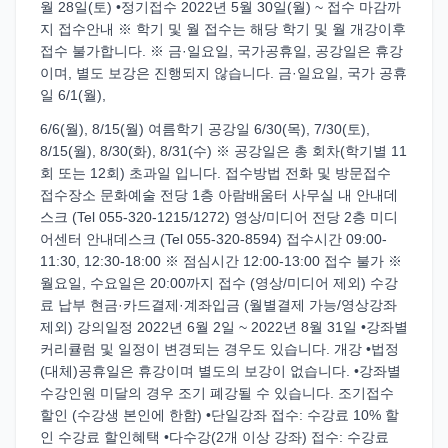
월 28일(토) •정기접수 2022년 5월 30일(월) ~ 접수 마감까
지 접수안내 ※ 학기 및 월 접수는 해당 학기 및 월 개강이후
접수 불가합니다. ※ 금·일요일, 국가공휴일, 공강일은 휴강
이며, 별도 보강은 진행되지 않습니다. 금·일요일, 국가 공휴
일 6/1(월),
6/6(월), 8/15(월) 여름학기 공강일 6/30(목), 7/30(토),
8/15(월), 8/30(화), 8/31(수) ※ 공강일은 총 회차(학기별 11
회 또는 12회) 초과일 입니다. 접수방법 전화 및 방문접수
접수장소 문화예술 전당 1층 아람배움터 사무실 내 안내데
스크 (Tel 055-320-1215/1272) 영상/미디어 전당 2층 미디
어센터 안내데스크 (Tel 055-320-8594) 접수시간 09:00-
11:30, 12:30-18:00 ※ 점심시간 12:00-13:00 접수 불가 ※
월요일, 수요일은 20:00까지 접수 (영상/미디어 제외) 수강
료 납부 현금·카드결제·계좌입금 (월별결제 가능/영상강좌
제외) 강의일정 2022년 6월 2일 ~ 2022년 8월 31일 •강좌별
커리큘럼 및 일정이 변경되는 경우도 있습니다. 개강 •법정
(대체)공휴일은 휴강이며 별도의 보강이 없습니다. •강좌별
수강인원 미달의 경우 조기 폐강될 수 있습니다. 조기접수
할인 (수강생 본인에 한함) •단일강좌 접수: 수강료 10% 할
인 수강료 할인혜택 •다수강(2개 이상 강좌) 접수: 수강료