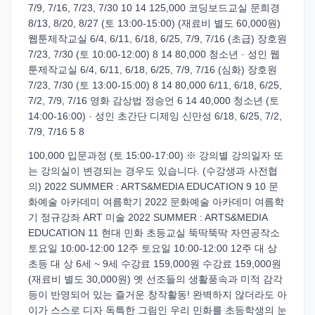
7/9, 7/16, 7/23, 7/30 10 14 125,000 코딩보드교실 문희경
8/13, 8/20, 8/27 (토 13:00-15:00) (재료비 별도 60,000원)
웹툰제작교실 6/4, 6/11, 6/18, 6/25, 7/9, 7/16 (초급) 장호원
7/23, 7/30 (토 10:00-12:00) 8 14 80,000 청소년 · 성인 웹
툰제작교실 6/4, 6/11, 6/18, 6/25, 7/9, 7/16 (심화) 장호원
7/23, 7/30 (토 13:00-15:00) 8 14 80,000 6/11, 6/18, 6/25,
7/2, 7/9, 7/16 영화 감상법 정승언 6 14 40,000 청소년 (토
14:00-16:00) · 성인 초간단 디제잉 신만성 6/18, 6/25, 7/2,
7/9, 7/16 5 8
100,000 입문과정 (토 15:00-17:00) ※ 강의별 강의일자 또
는 강의실이 변경되는 경우도 있습니다. (수강생과 사전협
의) 2022 SUMMER : ARTS&MEDIA EDUCATION 9 10 문
화예술 아카데미 여름학기 2022 문화예술 아카데미 여름학
기 정규강좌 ART 미술 2022 SUMMER : ARTS&MEDIA
EDUCATION 11 현대 민화 초등교실 뚝딱뚝딱 자연공작소
토요일 10:00-12:00 12주 토요일 10:00-12:00 12주 대 상
초등 대 상 6세 ~ 9세 수강료 159,000원 수강료 159,000원
(재료비 별도 30,000원) 옛 선조들의 생활풍속과 미적 감각
등이 반영되어 있는 즐거운 창작활동! 완벽하지 않더라도 아
이가 스스로 디자 독특한 그림인 우리 민화를 초등학생의 눈