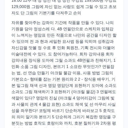
16:00 12주 대 상 성인 대 상 성인 수강료 159,000원 수강료
129,000원 그림에 자신 없는 사람도 쉽게 그릴 수 있고 초보
자도 단 그림의 기본기를 다져주고 손의
자유를 찾아주는 강좌이 기간에 작품을 만들 수 있다. 나의
기원을 담아 정성스레 다. 4B 연필만으로 스케치와 입체감
이 느껴지는 명암표 만든 작품으로 나만의 공간을 디자인 할
수 있으며 전 과 현과 세밀한 묘사법 등을 익히며 성취감과
자신감을 맛볼 정 수료 후 민화 회원전, 기획 전시와 더불어
미술대전에 수 있다. 도 참여가능하다. 회차 강의내용 회차
강의내용 장식용 도마에 그릴 소과도 4B연필과 친해지기, 1
민화 소품 그림 디자인, 본뜨기 1 소묘란 무엇인가? 연필잡
는 법, 선 연습 만들기 아크릴 물감 이용, 사용 방법 그림의
기본요소- 형태를 잡는 기본 원리와 2 2 - 장식용 배우기, 기
본 밑그림 채색 선과 명암 명암단계 표현하기 도마에 소과도
소과도 그림 채색하기 3 표현하기 (아크릴 물감) 3 연필에도
색깔이 있다? 명암의 진실 (아크릴 4 덩어리감이 그림에 빛
과 사물의 관계 4 물감 표현) 소과도 채색 및 선 마무리 사실
성을 좌우한다! 코팅제 바르기 단순하게 바라보고 5 호작도
의 의미 알기와 본뜨기 5 단순하게 그리기 복잡한 명암을 구
분짓는 방법 호작도 호랑이와 까치, 호분 칠하기와 2차원 평