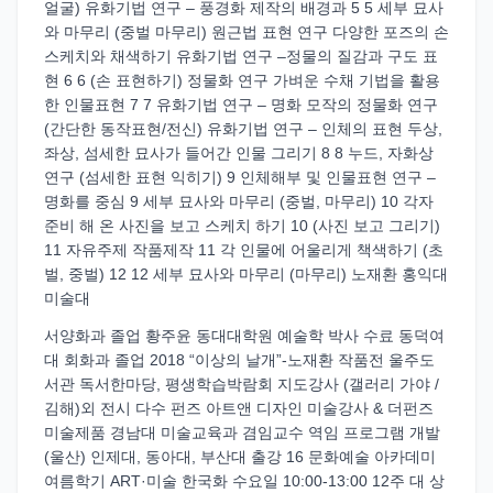
얼굴) 유화기법 연구 – 풍경화 제작의 배경과 5 5 세부 묘사
와 마무리 (중벌 마무리) 원근법 표현 연구 다양한 포즈의 손
스케치와 채색하기 유화기법 연구 –정물의 질감과 구도 표
현 6 6 (손 표현하기) 정물화 연구 가벼운 수채 기법을 활용
한 인물표현 7 7 유화기법 연구 – 명화 모작의 정물화 연구
(간단한 동작표현/전신) 유화기법 연구 – 인체의 표현 두상,
좌상, 섬세한 묘사가 들어간 인물 그리기 8 8 누드, 자화상
연구 (섬세한 표현 익히기) 9 인체해부 및 인물표현 연구 –
명화를 중심 9 세부 묘사와 마무리 (중벌, 마무리) 10 각자
준비 해 온 사진을 보고 스케치 하기 10 (사진 보고 그리기)
11 자유주제 작품제작 11 각 인물에 어울리게 책색하기 (초
벌, 중벌) 12 12 세부 묘사와 마무리 (마무리) 노재환 홍익대
미술대
서양화과 졸업 황주윤 동대대학원 예술학 박사 수료 동덕여
대 회화과 졸업 2018 “이상의 날개”-노재환 작품전 울주도
서관 독서한마당, 평생학습박람회 지도강사 (갤러리 가야 /
김해)외 전시 다수 펀즈 아트앤 디자인 미술강사 & 더펀즈
미술제품 경남대 미술교육과 겸임교수 역임 프로그램 개발
(울산) 인제대, 동아대, 부산대 출강 16 문화예술 아카데미
여름학기 ART·미술 한국화 수요일 10:00-13:00 12주 대 상