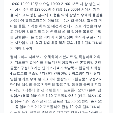
10:00-12:00 12주 수요일 19:00-21:00 12주 대 상 성인 대
상 성인 수강료 129,000원 수강료 129,000원 서예의 기본
을 다지고 다양한 글씨와 표현을 익혀 감성소 수채화 물감을
사용하여 캘리그라피에 어울리는 수채 일 품에의 활용과 취
미는 물론, 자격증 취득 및 대전과 전시 러스트 기법을 배우
고 다양한 컬러로 맑고 예쁜 글씨 쓰 회 참여를 목표로 수업
을 진행한다. 는 법을 익히며 지친 일상에 휴식과 위로가 되
는 시간입 니다. 회차 강의내용 회차 강의내용 1 캘리그라피
의 이해 1 수채
캘리그라피 사례보기 수채화의 기본재료 및 특성이해 2 획
의 기초표현 2 색상표 만들기 / 번짐효과 / 색 혼합방법 3 한
글문자구성1 3 기본 단어쓰기 4 기초발묵과 한글의 회화성
4 스트로크 연습법 / 다양한 잎표현법 5 먹그림디자인 5 다
양한 컬러로 수채 캘리그라피 문장쓰기 6 한글문자구성2 6
단계별 색상의 응용 7 붓펜의 활용 7 잎 응용과 글씨 8 전각
디자인 8 작품에 쓸 전각 만들기 9 포트폴리오1,2 (봉투, 감
성엽서) 9 꽃 일러스트 1 10 포트폴리오3,4 (카드, 액자) 10
꽃 응용 / 꽃리스와 글씨 11 포트폴리오5,6 (컵받침, 손거울)
11 꽃 일러스트 2 12 포트폴리오 완성 12 수채 캘리그라피
소품 만들기 정희정 권은경 캘리그라피지도사 1급 (사)한국