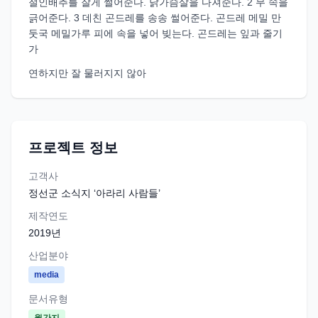
절인배추를 잘게 썰어준다. 닭가슴살을 다져준다. 2 무 속을
긁어준다. 3 데친 곤드레를 송송 썰어준다. 곤드레 메밀 만
둣국 메밀가루 피에 속을 넣어 빚는다. 곤드레는 잎과 줄기
가
연하지만 잘 물러지지 않아
프로젝트 정보
고객사
정선군 소식지 ‘아라리 사람들’
제작연도
2019
년
산업분야
media
문서유형