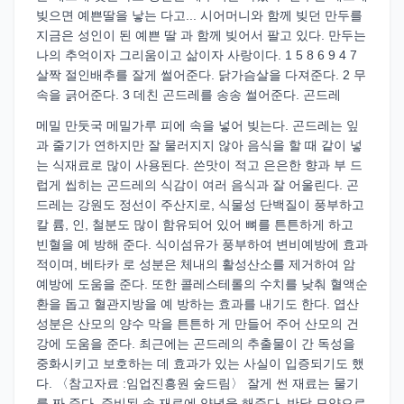
빚으면 예쁜딸을 낳는 다고... 시어머니와 함께 빚던 만두를
지금은 성인이 된 예쁜 딸 과 함께 빚어서 팔고 있다. 만두는
나의 추억이자 그리움이고 삶이자 사랑이다. 1 5 8 6 9 4 7
살짝 절인배추를 잘게 썰어준다. 닭가슴살을 다져준다. 2 무
속을 긁어준다. 3 데친 곤드레를 송송 썰어준다. 곤드레
메밀 만둣국 메밀가루 피에 속을 넣어 빚는다. 곤드레는 잎
과 줄기가 연하지만 잘 물러지지 않아 음식을 할 때 같이 넣
는 식재료로 많이 사용된다. 쓴맛이 적고 은은한 향과 부 드
럽게 씹히는 곤드레의 식감이 여러 음식과 잘 어울린다. 곤
드레는 강원도 정선이 주산지로, 식물성 단백질이 풍부하고
칼 륨, 인, 철분도 많이 함유되어 있어 뼈를 튼튼하게 하고
빈혈을 예 방해 준다. 식이섬유가 풍부하여 변비예방에 효과
적이며, 베타카 로 성분은 체내의 활성산소를 제거하여 암
예방에 도움을 준다. 또한 콜레스테롤의 수치를 낮춰 혈액순
환을 돕고 혈관지방을 예 방하는 효과를 내기도 한다. 엽산
성분은 산모의 양수 막을 튼튼하 게 만들어 주어 산모의 건
강에 도움을 준다. 최근에는 곤드레의 추출물이 간 독성을
중화시키고 보호하는 데 효과가 있는 사실이 입증되기도 했
다. 〈참고자료 :임업진흥원 숲드림〉 잘게 썬 재료는 물기
를 짜 준다. 준비된 속 재료에 양념을 해준다. 반달 모양으로