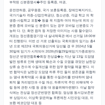
부착된 신분증명서�주민 등록증, 여권,
운전면허증, 공무원증, 국가 보훈등록증, 장애인복지카드,
국가기술자 격증-산업인력공단, 청소년증, 각급 학교 의 학
생증-사립학교 포함� 등을 꼭 지참하 여야 하는데 위의 신
분증 중에 모바일 신 분증이 있는 경우 모바일 신분증도 가
능하 다. 단, 화면 캡처 등 저장한 이미지는 사용 할수없다.
개표는 정선종합경기장 내 실내체육관 에서 선거일 18:00부
터 진행된다. 이번 선 거로 선출되는 국회의원의 임기는 총4
년 으로 제22대 국회의원선거에 당선될 경 우 2024년 5월
30일에 임기가 시작되어 2028년5월29일에임기가종료된다.
정선군 번영연합회�회장 전상걸�는 지난 달 13일 도암댐
발전 방류로 인해 생태계 훼손과 수질 오염을 겪었던 남한강
상류 송 천수계 수질개선을 위한 업무 협약을 체결 했다. 이
번 협약식은 남한강 도암댐 하류 주민 들의 생존권을 위협하
는 댐내 화학약품 사 용을 통한 수질관리를 반대하며 댐내
퇴적 물 처리방안과 수질 개선, 하류지역 주민 피해대책 수
립 등에 관한 사항 등 공동 대 응을위해마련됐다. 이날 협약
식에는 전상걸 정선군번영연 합회장, 엄상용 동서강보존본
부 상임이사, 이상학 맑은하늘 푸른제천 시민모임 대표, 이
보환 에코단양 대표 등