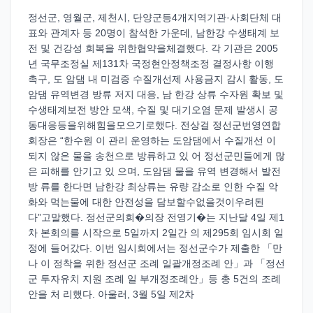
정선군, 영월군, 제천시, 단양군등4개지역기관·사회단체 대
표와 관계자 등 20명이 참석한 가운데, 남한강 수생태계 보
전 및 건강성 회복을 위한협약을체결했다. 각 기관은 2005
년 국무조정실 제131차 국정현안정책조정 결정사항 이행
촉구, 도 암댐 내 미검증 수질개선제 사용금지 감시 활동, 도
암댐 유역변경 방류 저지 대응, 남 한강 상류 수자원 확보 및
수생태계보전 방안 모색, 수질 및 대기오염 문제 발생시 공
동대응등을위해힘을모으기로했다. 전상걸 정선군번영연합
회장은 “한수원 이 관리 운영하는 도암댐에서 수질개선 이
되지 않은 물을 송천으로 방류하고 있 어 정선군민들에게 많
은 피해를 안기고 있 으며, 도암댐 물을 유역 변경해서 발전
방 류를 한다면 남한강 최상류는 유량 감소로 인한 수질 악
화와 먹는물에 대한 안전성을 담보할수없을것이우려된
다”고말했다. 정선군의회�의장 전영기�는 지난달 4일 제1
차 본회의를 시작으로 5일까지 2일간 의 제295회 임시회 일
정에 들어갔다. 이번 임시회에서는 정선군수가 제출한 「만
나 이 정착을 위한 정선군 조례 일괄개정조례 안」과 「정선
군 투자유치 지원 조례 일 부개정조례안」등 총 5건의 조례
안을 처 리했다. 아울러, 3월 5일 제2차