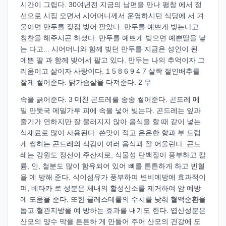
시간이 그립다. 30여년전 지금의 남편을 만나 평창 에서 정
선으로 시집 오면서 시어머니께서 운영하시던 식당에 서 겨
울이면 만두를 짖접 빚어 팔았다. 만두를 예쁘게 빚는다고
칭찬을 해주시곤 하셨다. 만두를 예쁘게 빚으면 예쁜딸을 낳
는 다고... 시어머니와 함께 빚던 만두를 지금은 성인이 된
예쁜 딸 과 함께 빚어서 팔고 있다. 만두는 나의 추억이자 그
리움이고 삶이자 사랑이다. 1 5 8 6 9 4 7 살짝 절인배추를
잘게 썰어준다. 닭가슴살을 다져준다. 2 무
속을 긁어준다. 3 데친 곤드레를 송송 썰어준다. 곤드레 메
밀 만둣국 메밀가루 피에 속을 넣어 빚는다. 곤드레는 잎과
줄기가 연하지만 잘 물러지지 않아 음식을 할 때 같이 넣는
식재료로 많이 사용된다. 쓴맛이 적고 은은한 향과 부 드럽
게 씹히는 곤드레의 식감이 여러 음식과 잘 어울린다. 곤드
레는 강원도 정선이 주산지로, 식물성 단백질이 풍부하고 칼
륨, 인, 철분도 많이 함유되어 있어 뼈를 튼튼하게 하고 빈혈
을 예 방해 준다. 식이섬유가 풍부하여 변비예방에 효과적이
며, 베타카 로 성분은 체내의 활성산소를 제거하여 암 예방
에 도움을 준다. 또한 콜레스테롤의 수치를 낮춰 혈액순환을
돕고 혈관지방을 예 방하는 효과를 내기도 한다. 엽산성분은
산모의 양수 막을 튼튼하 게 만들어 주어 산모의 건강에 도