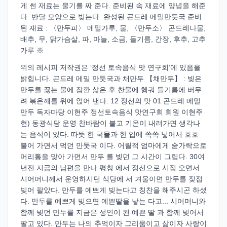
게 썬 재료는 물기를 짜 준다. 준비된 속 재료에 양념을 해준
다. 반달 모양으로 빚는다. 완성된 곤드레 메밀만둣국 준비
된 재료 : 〈만두피〉 메밀가루, 물, 〈만두소〉 곤드레나물,
배추, 무, 닭가슴살, 파, 마늘, 소금, 들기름, 간장, 후추, 고추
가루 ※
위의 레시피 저작권은 ‘정선 토속음식 맛 연구회’에 있음을
밝힙니다. 곤드레 메밀 만둣국과 채만두 【채만두】 : 빚은
만두를 끓는 물에 잠깐 삶은 후 찬물에 헹궈 들기름에 버무
려 볶은깨를 위에 얹어 낸다. 12 정선의 맛 01 곤드레 메밀
만두 독자마당 이현주 정선토속음식 맛연구회 회원 이현주
현) 동광식당 운영 찬바람이 불고 기온이 내려가면 생각나
는 음식이 있다. 따뜻 한 국물과 한 입에 쏙쏙 넣어서 호호
불어 가면서 먹던 만둣국 이다. 어릴적 엄마에게 숟가락으로
머리통을 맞아 가면서 만두 를 빚던 그 시간이 그립다. 30여
년전 지금의 남편을 만나 평창 에서 정선으로 시집 오면서
시어머니께서 운영하시던 식당에 서 겨울이면 만두를 짖접
빚어 팔았다. 만두를 예쁘게 빚는다고 칭찬을 해주시곤 하셨
다. 만두를 예쁘게 빚으면 예쁜딸을 낳는 다고... 시어머니와
함께 빚던 만두를 지금은 성인이 된 예쁜 딸 과 함께 빚어서
팔고 있다. 만두는 나의 추억이자 그리움이고 삶이자 사랑이