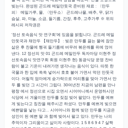
빚는다. 완성된 곤드레 메밀만둣국 준비된 재료 : 〈만두
피〉 메밀가루, 물, 〈만두소〉 곤드레나물, 배추, 무, 닭가
슴살, 파, 마늘, 소금, 들기름, 간장, 후추, 고추가루 ※ 위의
레시피 저작권은
‘정선 토속음식 맛 연구회’에 있음을 밝힙니다. 곤드레 메밀
만둣국과 채만두 【채만두】 : 빚은 만두를 끓는 물에 잠깐
삶은 후 찬물에 헹궈 들기름에 버무려 볶은깨를 위에 얹어
낸다. 12 정선의 맛 01 곤드레 메밀만두 독자마당 이현주 정
선토속음식 맛연구회 회원 이현주 현) 동광식당 운영 찬바
람이 불고 기온이 내려가면 생각나는 음식이 있다. 따뜻 한
국물과 한 입에 쏙쏙 넣어서 호호 불어 가면서 먹던 만둣국
이다. 어릴적 엄마에게 숟가락으로 머리통을 맞아 가면서 만
두 를 빚던 그 시간이 그립다. 30여년전 지금의 남편을 만나
평창 에서 정선으로 시집 오면서 시어머니께서 운영하시던
식당에 서 겨울이면 만두를 짖접 빚어 팔았다. 만두를 예쁘
게 빚는다고 칭찬을 해주시곤 하셨다. 만두를 예쁘게 빚으면
예쁜딸을 낳는 다고... 시어머니와 함께 빚던 만두를 지금은
성인이 된 예쁜 딸 과 함께 빚어서 팔고 있다. 만두는 나의
추억이자 그리움이고 삶이자 사랑이다. 1 5 8 6 9 4 7 살짝