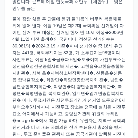
밝힙니다. 곤드레 메밀 만둣국과 채만두 【채만두】 : 빚은
만두를 끓는
물에 잠깐 삶은 후 찬물에 헹궈 들기름에 버무려 볶은깨를
위에 얹어 낸다. 이달 10일은 제22대 국회의원 선거일이 다.
이번 선거 투표 대상은 선거일 현재 만 18세 이상�2006년
4월 11일 이전 출생�의 국민이다. 정선군 선거인수는
30,981명 �2024.3.19.기준�이며 선거인수 중 18세 유권
자는 441명, 국외부재자는 33명, 거 소투표자는98명이다.
사전투표는 이달 5일�금�과 6일�토�이며 사전투표소는
정선읍�정선군종합사회복 지관�, 고한읍�고한읍종합복
지회관�, 사북 읍�사북청소년장학센터�, 신동읍�신동
읍 함백출장소�, 화암면�화암면종합복지회 관�, 남면�
남면종합복지회관�, 여량면�여 량면종합복지회관�, 북
평면�북평면종합 복지회관�, 임계면�임계면종합복지회
관� 이다. 투표시간은 사전투표기간과 선거일 모두오전6시
부터오후6시까지다. 사전투표 장소는 전국에 설치된 사전투
표소 어디에서나 가능하고, 중앙선거관리 위원회 누리집
�nec.go.kr�에서 확인 가능 하다. 유권자는 지역구 국회의
원선거와 비 례대표 국회의원 선거 투표용지 총2장을 받게
된다. 투표 준비물은 관광서 또는 공공기관이 발행한 사진이