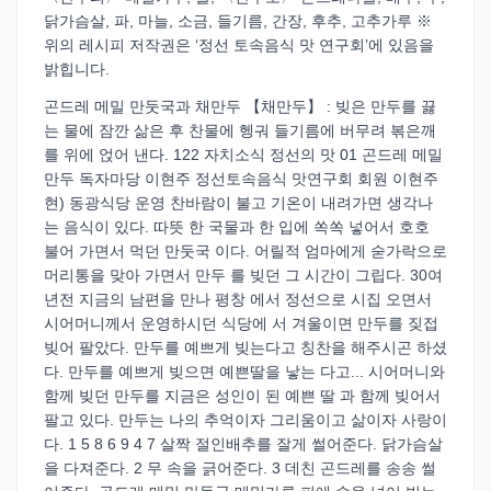
닭가슴살, 파, 마늘, 소금, 들기름, 간장, 후추, 고추가루 ※
위의 레시피 저작권은 ‘정선 토속음식 맛 연구회’에 있음을
밝힙니다.
곤드레 메밀 만둣국과 채만두 【채만두】 : 빚은 만두를 끓
는 물에 잠깐 삶은 후 찬물에 헹궈 들기름에 버무려 볶은깨
를 위에 얹어 낸다. 122 자치소식 정선의 맛 01 곤드레 메밀
만두 독자마당 이현주 정선토속음식 맛연구회 회원 이현주
현) 동광식당 운영 찬바람이 불고 기온이 내려가면 생각나
는 음식이 있다. 따뜻 한 국물과 한 입에 쏙쏙 넣어서 호호
불어 가면서 먹던 만둣국 이다. 어릴적 엄마에게 숟가락으로
머리통을 맞아 가면서 만두 를 빚던 그 시간이 그립다. 30여
년전 지금의 남편을 만나 평창 에서 정선으로 시집 오면서
시어머니께서 운영하시던 식당에 서 겨울이면 만두를 짖접
빚어 팔았다. 만두를 예쁘게 빚는다고 칭찬을 해주시곤 하셨
다. 만두를 예쁘게 빚으면 예쁜딸을 낳는 다고... 시어머니와
함께 빚던 만두를 지금은 성인이 된 예쁜 딸 과 함께 빚어서
팔고 있다. 만두는 나의 추억이자 그리움이고 삶이자 사랑이
다. 1 5 8 6 9 4 7 살짝 절인배추를 잘게 썰어준다. 닭가슴살
을 다져준다. 2 무 속을 긁어준다. 3 데친 곤드레를 송송 썰