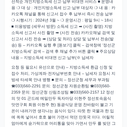
선착순 개인지방소득세 신고·납부 비대면 서비스 ■ 운영내
용 ❍ 대 상 : 개인지방소득세 신고·납부 대상자 ❍ 내 용 : 카
카오톡 채널을 통해 신고서 접수 후 납부서 즉시 전송 납부
❍ 시행시기 : 2024년 3월 ~ ❍ 운영시간 : 평일 9시 ~ 18시
■ 이용방법 (세무서 방문) 소득세 신고 ➡ (사진 촬영) 지방
소득세 신고서 사진 촬영 ➡ (사진 전송) 카카오채널 검색 및
신고서 사진 전송 ➡ (상담 및 처리) 상담 및 납부서 전송(발
송) 등 – 카카오톡 실행 후 [돋보기] 클릭 – 검색창에 ‘정선군
지방소득세’ 검색 – 검색 후 채널 추가 버튼 클릭 ■ 주요상담
내용 – 지방소득세 비대면 신고·납부(※ 납세자
요청 등 필요시 유선으로 안내) – 지방소득세 환급 신청 및
접수 처리, 가상계좌·전자납부번호 안내 – 납세자 요청시 지
방세 타세목 안내 병행 ■ 문의 – 정선군청 세무과 부과팀
☎033)560-2291 문의: 정선군청 자원순환팀 ☎033)560-
2359 문의: 정선군청 산림조성팀 ☎033)560-2157 12 정선
의 맛 01 곤드레 메밀만두 독자마당 이현주 정선토속음식
맛연구회 회원 이현주 현) 동광식당 운영 찬바람이 불고 기
온이 내려가면 생각나는 음식이 있다. 따뜻 한 국물과 한 입
에 쏙쏙 넣어서 호호 불어 가면서 먹던 만둣국 이다. 어릴적
엄마에게 숟가락으로 머리통을 맞아 가면서 만두 를 빚던 그