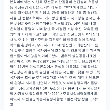
본회의에서는 지 난해 정선군 예산집행의 건전성과 효율성
등 재정운영 전반을 검사하기 위한 ‹2023 회계연도 세입‧
세출 결산검사위원 선임 의 건›을 의결하고, 4월 중 결산검
사를 진 행할계획이다. 가리왕산 올림픽 국가정원 범국민 추
진 위원회�이하 범추위�는 지난달 13일 성명 서를 내고
윤석열 대통령의 ‘가리왕산 국 가정원 조성 추진’ 약속을 환
영하며 지지 한다고밝혔다. 이날 오후 정선군청 대회의실에
서 범추 위는 ‘정선주민과 강원도민의 마음을 담아 정부의
약속을 환영하며, 우리나라 100대 명산인 가리왕산의 이름
에 걸맞은 훌륭한 국가정원이 조성될 수 있도록 모든 지원과
협조를아끼지않을것’이라고했다. 범추위 상임공동대표인
전영록 전국이 통장연합회장은 “지난달 11일 강원도청 에서
열린 19번째 민생토론회에서 윤석열 대통령의 가리왕산의
자연경관과 올림픽 유산을 더 많은 국민들이 찾을 수 있도록
국가정원 조성을 추진하겠다고 약속한 것 에 대한 강원도민
의 환영과 지지를 선언하 기위한것”이라며성명의취지를밝
혔다. 정선군자원봉사센터�소장 장기봉�에서 는 지난달 6
일 자원봉사 활성화를 위한 2024년주요사업설명회를개최
하였다. 이번설명회는자원봉사활동의발전적방 향을 모색하
고