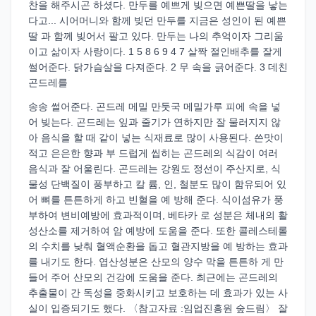
찬을 해주시곤 하셨다. 만두를 예쁘게 빚으면 예쁜딸을 낳는
다고... 시어머니와 함께 빚던 만두를 지금은 성인이 된 예쁜
딸 과 함께 빚어서 팔고 있다. 만두는 나의 추억이자 그리움
이고 삶이자 사랑이다. 1 5 8 6 9 4 7 살짝 절인배추를 잘게
썰어준다. 닭가슴살을 다져준다. 2 무 속을 긁어준다. 3 데친
곤드레를
송송 썰어준다. 곤드레 메밀 만둣국 메밀가루 피에 속을 넣
어 빚는다. 곤드레는 잎과 줄기가 연하지만 잘 물러지지 않
아 음식을 할 때 같이 넣는 식재료로 많이 사용된다. 쓴맛이
적고 은은한 향과 부 드럽게 씹히는 곤드레의 식감이 여러
음식과 잘 어울린다. 곤드레는 강원도 정선이 주산지로, 식
물성 단백질이 풍부하고 칼 륨, 인, 철분도 많이 함유되어 있
어 뼈를 튼튼하게 하고 빈혈을 예 방해 준다. 식이섬유가 풍
부하여 변비예방에 효과적이며, 베타카 로 성분은 체내의 활
성산소를 제거하여 암 예방에 도움을 준다. 또한 콜레스테롤
의 수치를 낮춰 혈액순환을 돕고 혈관지방을 예 방하는 효과
를 내기도 한다. 엽산성분은 산모의 양수 막을 튼튼하 게 만
들어 주어 산모의 건강에 도움을 준다. 최근에는 곤드레의
추출물이 간 독성을 중화시키고 보호하는 데 효과가 있는 사
실이 입증되기도 했다. 〈참고자료 :임업진흥원 숲드림〉 잘