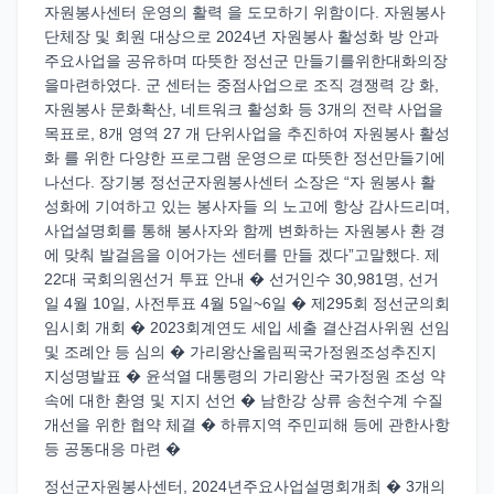
자원봉사센터 운영의 활력 을 도모하기 위함이다. 자원봉사
단체장 및 회원 대상으로 2024년 자원봉사 활성화 방 안과
주요사업을 공유하며 따뜻한 정선군 만들기를위한대화의장
을마련하였다. 군 센터는 중점사업으로 조직 경쟁력 강 화,
자원봉사 문화확산, 네트워크 활성화 등 3개의 전략 사업을
목표로, 8개 영역 27 개 단위사업을 추진하여 자원봉사 활성
화 를 위한 다양한 프로그램 운영으로 따뜻한 정선만들기에
나선다. 장기봉 정선군자원봉사센터 소장은 “자 원봉사 활
성화에 기여하고 있는 봉사자들 의 노고에 항상 감사드리며,
사업설명회를 통해 봉사자와 함께 변화하는 자원봉사 환 경
에 맞춰 발걸음을 이어가는 센터를 만들 겠다”고말했다. 제
22대 국회의원선거 투표 안내 � 선거인수 30,981명, 선거
일 4월 10일, 사전투표 4월 5일~6일 � 제295회 정선군의회
임시회 개회 � 2023회계연도 세입 세출 결산검사위원 선임
및 조례안 등 심의 � 가리왕산올림픽국가정원조성추진지
지성명발표 � 윤석열 대통령의 가리왕산 국가정원 조성 약
속에 대한 환영 및 지지 선언 � 남한강 상류 송천수계 수질
개선을 위한 협약 체결 � 하류지역 주민피해 등에 관한사항
등 공동대응 마련 �
정선군자원봉사센터, 2024년주요사업설명회개최 � 3개의