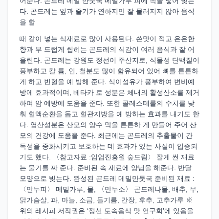
어준다. 곤드레 메밀 만둣국 메밀가루 피에 속을 넣어 빚는
다. 곤드레는 잎과 줄기가 연하지만 잘 물러지지 않아 음식
을 할
때 같이 넣는 식재료로 많이 사용된다. 쓴맛이 적고 은은한
향과 부 드럽게 씹히는 곤드레의 식감이 여러 음식과 잘 어
울린다. 곤드레는 강원도 정선이 주산지로, 식물성 단백질이
풍부하고 칼 륨, 인, 철분도 많이 함유되어 있어 뼈를 튼튼하
게 하고 빈혈을 예 방해 준다. 식이섬유가 풍부하여 변비예
방에 효과적이며, 베타카 로 성분은 체내의 활성산소를 제거
하여 암 예방에 도움을 준다. 또한 콜레스테롤의 수치를 낮
춰 혈액순환을 돕고 혈관지방을 예 방하는 효과를 내기도 한
다. 엽산성분은 산모의 양수 막을 튼튼하 게 만들어 주어 산
모의 건강에 도움을 준다. 최근에는 곤드레의 추출물이 간
독성을 중화시키고 보호하는 데 효과가 있는 사실이 입증되
기도 했다. 〈참고자료 :임업진흥원 숲드림〉 잘게 썬 재료
는 물기를 짜 준다. 준비된 속 재료에 양념을 해준다. 반달
모양으로 빚는다. 완성된 곤드레 메밀만둣국 준비된 재료 :
〈만두피〉 메밀가루, 물, 〈만두소〉 곤드레나물, 배추, 무,
닭가슴살, 파, 마늘, 소금, 들기름, 간장, 후추, 고추가루 ※
위의 레시피 저작권은 ‘정선 토속음식 맛 연구회’에 있음을