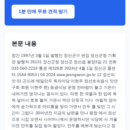
1분 만에 무료 견적 받기
본문 내용
창간 1997년 3월 1일 발행인 정선군수 편집 정선군청 기획
관 발행처 26131 정선군청 정선군 정선읍 봉양3길 21 전화
033-560-2224 통권 제326호 2024년 4월 1일 정선군 콜센
터 1544-9053 | 04 2024 www.jeongseon.go.kr 12 정선의
맛 01 곤드레 메밀만두 독자마당 이현주 정선토속음식 맛연
구회 회원 이현주 현) 동광식당 운영 찬바람이 불고 기온이
내려가면 생각나는 음식이 있다. 따뜻 한 국물과 한 입에 쏙
쏙 넣어서 호호 불어 가면서 먹던 만둣국 이다. 어릴적 엄마
에게 숟가락으로 머리통을 맞아 가면서 만두 를 빚던 그 시
간이 그립다. 30여년전 지금의 남편을 만나 평창 에서 정선
으로 시집 오면서 시어머니께서 운영하시던 식당에 서 겨울
이면 만두를 짖접 빚어 팔았다. 만두를 예쁘게 빚는다고 칭