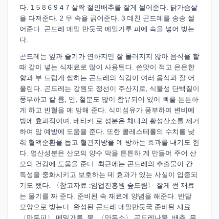
다. 1 5 8 6 9 4 7 살짝 절인배추를 잘게 썰어준다. 닭가슴살
을 다져준다. 2 무 속을 긁어준다. 3 데친 곤드레를 송송 썰
어준다. 곤드레 메밀 만둣국 메밀가루 피에 속을 넣어 빚는
다.
곤드레는 잎과 줄기가 연하지만 잘 물러지지 않아 음식을 할
때 같이 넣는 식재료로 많이 사용된다. 쓴맛이 적고 은은한
향과 부 드럽게 씹히는 곤드레의 식감이 여러 음식과 잘 어
울린다. 곤드레는 강원도 정선이 주산지로, 식물성 단백질이
풍부하고 칼 륨, 인, 철분도 많이 함유되어 있어 뼈를 튼튼하
게 하고 빈혈을 예 방해 준다. 식이섬유가 풍부하여 변비예
방에 효과적이며, 베타카 로 성분은 체내의 활성산소를 제거
하여 암 예방에 도움을 준다. 또한 콜레스테롤의 수치를 낮
춰 혈액순환을 돕고 혈관지방을 예 방하는 효과를 내기도 한
다. 엽산성분은 산모의 양수 막을 튼튼하 게 만들어 주어 산
모의 건강에 도움을 준다. 최근에는 곤드레의 추출물이 간
독성을 중화시키고 보호하는 데 효과가 있는 사실이 입증되
기도 했다. 〈참고자료 :임업진흥원 숲드림〉 잘게 썬 재료
는 물기를 짜 준다. 준비된 속 재료에 양념을 해준다. 반달
모양으로 빚는다. 완성된 곤드레 메밀만둣국 준비된 재료 :
〈만두피〉 메밀가루, 물, 〈만두소〉 곤드레나물, 배추, 무,