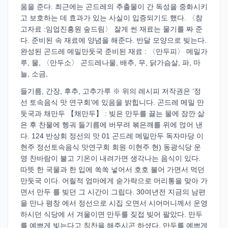
움을 준다. 최근에는 곤드레의 추출물이 간 독성을 중화시키
고 보호하는 데 효과가 있는 사실이 입증되기도 했다. 〈참
고자료 :임업진흥원 숲드림〉 잘게 썬 재료는 물기를 짜 준
다. 준비된 속 재료에 양념을 해준다. 반달 모양으로 빚는다.
완성된 곤드레 메밀만둣국 준비된 재료 : 〈만두피〉 메밀가
루, 물, 〈만두소〉 곤드레나물, 배추, 무, 닭가슴살, 파, 마
늘, 소금,
들기름, 간장, 후추, 고추가루 ※ 위의 레시피 저작권은 ‘정
선 토속음식 맛 연구회’에 있음을 밝힙니다. 곤드레 메밀 만
둣국과 채만두 【채만두】 : 빚은 만두를 끓는 물에 잠깐 삶
은 후 찬물에 헹궈 들기름에 버무려 볶은깨를 위에 얹어 낸
다. 124 반상회 정선의 맛 01 곤드레 메밀만두 독자마당 이
현주 정선토속음식 맛연구회 회원 이현주 현) 동광식당 운
영 찬바람이 불고 기온이 내려가면 생각나는 음식이 있다.
따뜻 한 국물과 한 입에 쏙쏙 넣어서 호호 불어 가면서 먹던
만둣국 이다. 어릴적 엄마에게 숟가락으로 머리통을 맞아 가
면서 만두 를 빚던 그 시간이 그립다. 30여년전 지금의 남편
을 만나 평창 에서 정선으로 시집 오면서 시어머니께서 운영
하시던 식당에 서 겨울이면 만두를 짖접 빚어 팔았다. 만두
를 예쁘게 빚는다고 칭찬을 해주시곤 하셨다. 만두를 예쁘게