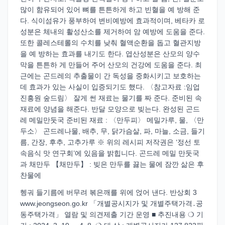
많이 함유되어 있어 뼈를 튼튼하게 하고 빈혈을 예 방해 준
다. 식이섬유가 풍부하여 변비예방에 효과적이며, 베타카 로
성분은 체내의 활성산소를 제거하여 암 예방에 도움을 준다.
또한 콜레스테롤의 수치를 낮춰 혈액순환을 돕고 혈관지방
을 예 방하는 효과를 내기도 한다. 엽산성분은 산모의 양수
막을 튼튼하 게 만들어 주어 산모의 건강에 도움을 준다. 최
근에는 곤드레의 추출물이 간 독성을 중화시키고 보호하는
데 효과가 있는 사실이 입증되기도 했다. 〈참고자료 :임업
진흥원 숲드림〉 잘게 썬 재료는 물기를 짜 준다. 준비된 속
재료에 양념을 해준다. 반달 모양으로 빚는다. 완성된 곤드
레 메밀만둣국 준비된 재료 : 〈만두피〉 메밀가루, 물, 〈만
두소〉 곤드레나물, 배추, 무, 닭가슴살, 파, 마늘, 소금, 들기
름, 간장, 후추, 고추가루 ※ 위의 레시피 저작권은 ‘정선 토
속음식 맛 연구회’에 있음을 밝힙니다. 곤드레 메밀 만둣국
과 채만두 【채만두】 : 빚은 만두를 끓는 물에 잠깐 삶은 후
찬물에
헹궈 들기름에 버무려 볶은깨를 위에 얹어 낸다. 반상회 3
www.jeongseon.go.kr 「개별공시지가 및 개별주택가격․공
동주택가격」 열람 및 의견제출 기간 운영 ■ 추진내용 ❍ 기