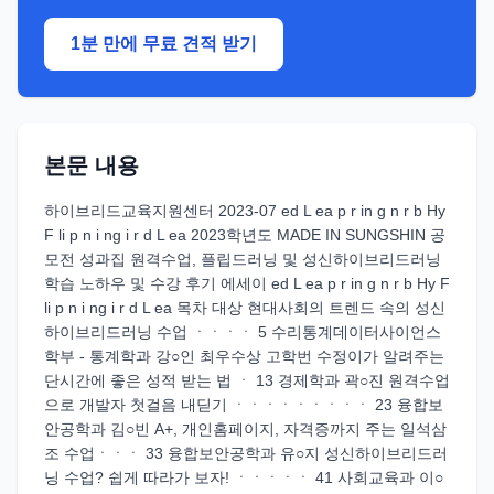
1분 만에 무료 견적 받기
본문 내용
하이브리드교육지원센터 2023-07 ed L ea p r in g n r b Hy
F li p n i ng i r d L ea 2023학년도 MADE IN SUNGSHIN 공
모전 성과집 원격수업, 플립드러닝 및 성신하이브리드러닝
학습 노하우 및 수강 후기 에세이 ed L ea p r in g n r b Hy F
li p n i ng i r d L ea 목차 대상 현대사회의 트렌드 속의 성신
하이브리드러닝 수업 ㆍㆍㆍㆍ 5 수리통계데이터사이언스
학부 - 통계학과 강○인 최우수상 고학번 수정이가 알려주는
단시간에 좋은 성적 받는 법 ㆍ 13 경제학과 곽○진 원격수업
으로 개발자 첫걸음 내딛기 ㆍㆍㆍㆍㆍㆍㆍㆍㆍ 23 융합보
안공학과 김○빈 A+, 개인홈페이지, 자격증까지 주는 일석삼
조 수업ㆍㆍㆍ 33 융합보안공학과 유○지 성신하이브리드러
닝 수업? 쉽게 따라가 보자! ㆍㆍㆍㆍㆍ 41 사회교육과 이○