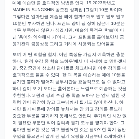
데에 예습만 큼 효과적인 방법은 없다. 15 2023학년도
MADE IN SUNGSHIN 공모전 성과집 [그림1] 10분 타이머
그렇다면 얼마만큼 예습을 해야 할까? 더도 말고 덜도 말고
10분만 투자하면 된다. 프린트 양이 굉 장히 많은데 10분은
너무 부족하지 않은가 싶겠지만, 예습의 목적은 ‘학습’이 아
닌 ‘용어와 익숙해지 기’이다. 그저 프린트를 훑어보면서 금
융기관과 금융상품 그리고 거래에 사용되는 단어들을
보며 어 떤 역할을 할지, 어떤 특징을 가질지 예측하면 충분
하다. ‘원격 수강 중 학습 노하우’에서 더 자세히 설 명하겠지
만, 중간중간에 생소한 단어들을 체크한다면 이후 강의를 더
효과적으로 들을 수 있다. 한 과 목을 예습하는 데에 10분을
넘기면 흥미가 떨어져 공부시간을 효율적으로 쓸 수 없다고
하니 깊이 보 기 보다는 훑어본다는 느낌으로 예습하는 것을
추천한다. 3 원격 강의 수강 중 학습 노하우 는 앞서 말한 것
처럼 양이 굉장히 많고 교수님께서 필기도 많이 하신다. 하
지만 필기 때문에 강의를 놓쳐서는 안 되고 강의를 듣느라
중요한 부분을 필기하지 못해서도 안된다. 추가적인 시간 없
이 필요한 부분만 적어 강의와 필기 모두를 챙겨야 한다. 그
렇다면 필요한 것은 뭐고 불필요한 것은 뭘까? 한 학기 동안
수업을 들으면서 알게 된 필기 요령을 지금부터 소개하겠다.