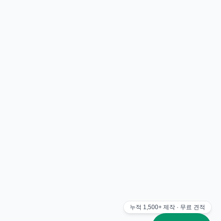
중국어반
영어B반
중국어반
· 2019
영어B반
· 2019
마리안느와 마가렛
제주한라대학교
마리안느와 마가렛
· 2019
제주한라대학교
· 2019
누적
1,500+
제작 · 무료 견적