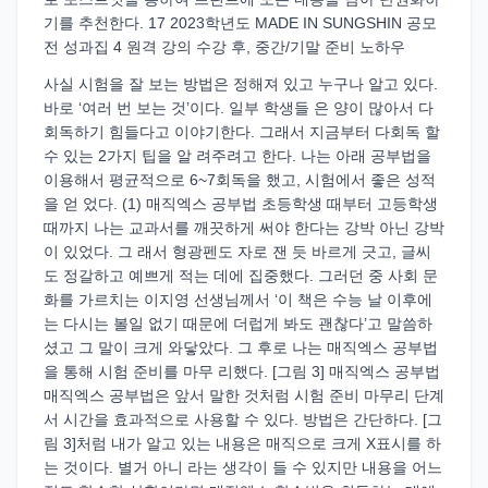
기를 추천한다. 17 2023학년도 MADE IN SUNGSHIN 공모
전 성과집 4 원격 강의 수강 후, 중간/기말 준비 노하우
사실 시험을 잘 보는 방법은 정해져 있고 누구나 알고 있다.
바로 ‘여러 번 보는 것’이다. 일부 학생들 은 양이 많아서 다
회독하기 힘들다고 이야기한다. 그래서 지금부터 다회독 할
수 있는 2가지 팁을 알 려주려고 한다. 나는 아래 공부법을
이용해서 평균적으로 6~7회독을 했고, 시험에서 좋은 성적
을 얻 었다. (1) 매직엑스 공부법 초등학생 때부터 고등학생
때까지 나는 교과서를 깨끗하게 써야 한다는 강박 아닌 강박
이 있었다. 그 래서 형광펜도 자로 잰 듯 바르게 긋고, 글씨
도 정갈하고 예쁘게 적는 데에 집중했다. 그러던 중 사회 문
화를 가르치는 이지영 선생님께서 ‘이 책은 수능 날 이후에
는 다시는 볼일 없기 때문에 더럽게 봐도 괜찮다’고 말씀하
셨고 그 말이 크게 와닿았다. 그 후로 나는 매직엑스 공부법
을 통해 시험 준비를 마무 리했다. [그림 3] 매직엑스 공부법
매직엑스 공부법은 앞서 말한 것처럼 시험 준비 마무리 단계
서 시간을 효과적으로 사용할 수 있다. 방법은 간단하다. [그
림 3]처럼 내가 알고 있는 내용은 매직으로 크게 X표시를 하
는 것이다. 별거 아니 라는 생각이 들 수 있지만 내용을 어느