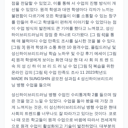
점을 전달할 수 있었고, 이를 통해 서 수업의 진행 방식이 개
선될 수 있었다. 원격 학생과 대면 학생마다 각자가 느끼는
불편함이 다르기에 모든 학생들이 이를 소통할 수 있는 창구
를 만들어 주시고 학생들이 편하게 이야기할 수 있었다는 점
이 수업 방식의 발전에도 큰 기여를 했다고 느껴졌고, 성신
하이브리드러닝의 장점 중 하나로 다가왔다. [그 림 6]을 통
해 매 블럭마다 수업 만족도 조사를 실시한 것을 볼 수 있다.
[그림 3] 원격 학생과 소통 화면 10 원격수업, 플립드러닝 및
성신하이브리드러닝 학습 노하우 및 수강 후기 에세이 [그림
4] 원격 학생에게 보이는 화면 대상 현 대 사 회 의 트 렌 드
속 의 성 신 하 이 브 리 드 러 닝 수 업 [그림 5] 복습을 위한
온라인 강의 [그림 6] 수업 만족도 조사 11 2023학년도
MADE IN SUNGSHIN 공모전 성과집 4 성신하이브리드러
닝 병행 수업을 들으며
성신하이브리드러닝 병행 수업인 수리통계학 2를 들으며 많
은 것을 얻고 느낄 수 있었다. 수업을 돌아 봤을 때 가장 크
게 느껴지는 것은, 이 성신하이브리드러닝 병행 수업은 현대
사회의 트렌드를 너무나도 잘 따라가고 있다는 것이다. 코로
나 때 모든 학교들이 원격 수업으로 바뀜에 따라서 전세계적
으로 원격 수업이 활성화되고 기술이 발전하였다. 대부분의