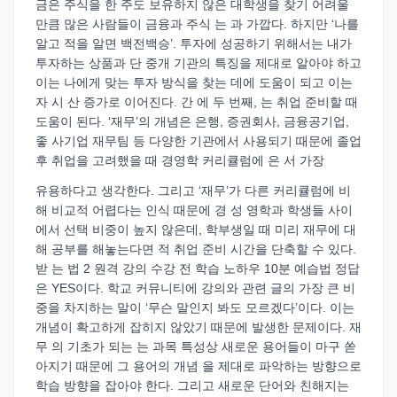
금은 주식을 한 주도 보유하지 않은 대학생을 찾기 어려울
만큼 많은 사람들이 금융과 주식 는 과 가깝다. 하지만 ‘나를
알고 적을 알면 백전백승’. 투자에 성공하기 위해서는 내가
투자하는 상품과 단 중개 기관의 특징을 제대로 알아야 하고
이는 나에게 맞는 투자 방식을 찾는 데에 도움이 되고 이는
자 시 산 증가로 이어진다. 간 에 두 번째, 는 취업 준비할 때
도움이 된다. ‘재무’의 개념은 은행, 증권회사, 금융공기업,
좋 사기업 재무팀 등 다양한 기관에서 사용되기 때문에 졸업
후 취업을 고려했을 때 경영학 커리큘럼에 은 서 가장
유용하다고 생각한다. 그리고 ‘재무’가 다른 커리큘럼에 비
해 비교적 어렵다는 인식 때문에 경 성 영학과 학생들 사이
에서 선택 비중이 높지 않은데, 학부생일 때 미리 재무에 대
해 공부를 해놓는다면 적 취업 준비 시간을 단축할 수 있다.
받 는 법 2 원격 강의 수강 전 학습 노하우 10분 예습법 정답
은 YES이다. 학교 커뮤니티에 강의와 관련 글의 가장 큰 비
중을 차지하는 말이 ‘무슨 말인지 봐도 모르겠다’이다. 이는
개념이 확고하게 잡히지 않았기 때문에 발생한 문제이다. 재
무 의 기초가 되는 는 과목 특성상 새로운 용어들이 마구 쏟
아지기 때문에 그 용어의 개념 을 제대로 파악하는 방향으로
학습 방향을 잡아야 한다. 그리고 새로운 단어와 친해지는