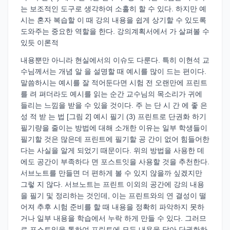
는 보조적인 도구로 생각하여 소홀히 할 수 있다. 하지만 예
시는 혼자 복습할 이 때 강의 내용을 쉽게 상기할 수 있도록
도와주는 중요한 역할을 한다. 강의계획서에서 가 살펴볼 수
있듯 이론적
내용뿐만 아니라 현실에서의 이슈도 다룬다. 특히 이현석 교
수님께서는 개념 알 을 설명할 때 예시를 많이 드는 편이다.
말씀하시는 예시를 잘 적어둔다면 시험 전 오랜만에 프린트
를 려 펴더라도 예시를 읽는 순간 교수님의 목소리가 귀에
들리는 느낌을 받을 수 있을 것이다. 주 는 단 시 간 에 좋 은
성 적 받 는 법 [그림 2] 예시 필기 (3) 프린트로 단권화 하기
필기량을 줄이는 방법에 대해 소개한 이유는 일부 학생들이
필기할 것은 많은데 프린트에 필기할 공 간이 없어 힘들어한
다는 사실을 알게 되었기 때문이다. 위의 방법을 사용한 데
에도 공간이 부족하다 면 포스트잇을 사용할 것을 추천한다.
서브노트를 만들면 더 편하게 볼 수 있지 않을까 싶겠지만
그렇 지 않다. 서브노트는 프린트 이외의 공간에 강의 내용
을 필기 및 정리하는 것인데, 이는 프린트와의 연 결성이 떨
어져 추후 시험 준비를 할 때 내용을 정확히 파악하지 못하
거나 일부 내용을 학습에서 누락 하게 만들 수 있다. 그러므
로 포스트잇을 통하여 프린트에 모든 내용을 담아 단권화하