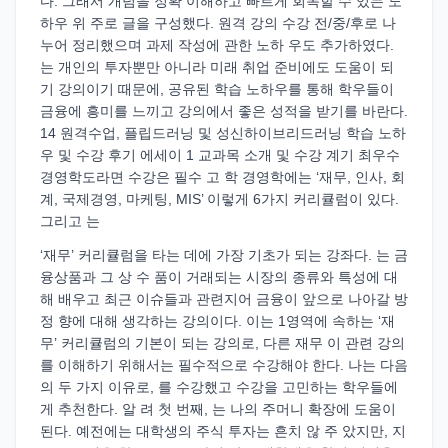
다. 그래서 개념을 정확 이해하고 빠르게 회독할 수 있는 노
하우 위 주로 글을 구성했다. 원격 강의 수강 전/중/후로 나
누어 정리했으며 과제 작성에 관한 노하 우도 추가하였다.
는 개인의 투자뿐만 아니라 미래 취업 준비에도 도움이 되
기 강의이기 때문에, 공유된 학습 노하우를 통해 학우들이
금융에 흥미를 느끼고 강의에서 좋은 성적을 받기를 바란다.
14 원격수업, 플립드러닝 및 성신하이브리드러닝 학습 노하
우 및 수강 후기 에세이 1 교과목 소개 및 수강 계기 최우수
경영학도라면 수강은 필수 고 학 경영학에는 ‘재무, 인사, 회
계, 국제경영, 마케팅, MIS’ 이렇게 6가지 커리큘럼이 있다.
그리고 는
‘재무’ 커리큘럼을 타는 데에 가장 기초가 되는 강좌다. 는 금
융상품과 그 상 수 품이 거래되는 시장의 종류와 특성에 대
해 배우고 최근 이슈들과 관련지어 금융이 앞으로 나아갈 방
정 향에 대해 생각하는 강의이다. 이는 1영역에 속하는 ‘재
무’ 커리큘럼의 기본이 되는 강의로, 다른 재무 이 관련 강의
를 이해하기 위해서는 필수적으로 수강해야 한다. 나는 다음
의 두 가지 이유로, 를 수강했고 수강을 고민하는 학우들에
게 추천한다. 알 려 첫 번째, 는 나의 주머니 확장에 도움이
된다. 예전에는 대학생의 주식 투자는 흔치 않 주 았지만, 지