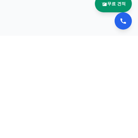
무료 견적
📚 이북나라
전자책 플립북 제작 전문 업체
서비스
포트폴리오
견적 요청
문의하기