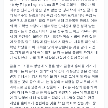
r b Hy F li p n i ng i r d L ea 최우수상 고학번 수정이가 알
려주는 단시간에 좋은 성적 받는 법 경제학과 곽○진 참가 동
기 원격수업 플립드러닝 수업 성신하이브리드러닝 수업 녹
화콘텐츠 오프라인 결합 온라인 병행 교과목명 금융의 이해
제 목 고학번 수정이가 알려주는 단시간에 좋은 성적 받는
법 참가동기 중간고사에서 좋은 점수 받고 학교 커뮤니티에
서 와 관련하여 올라온 강의 내용과 학습 방법에 관한 질문
에 댓글을 달고 채팅에 답변하기 시작했다. 대화를 하면서 1
학년 학생들이 이 과목을 많이 수강한다는 것을 알게 되었
고, 과제를 어떻게 해야 할지 몰 라 눈물을 흘렸던 과거의 내
가 생각났다. 나와 같은 상황의 저학년 수정이들이 이
글을 보 고 공부 방법에 도움을 얻어 금융에 흥미를 가지기
를 바라는 마음에서 참가하게 되었다. 작품설명 좋은 성적을
받기 위해서는 강의의 특성을 파악하고 그에 맞춰 학습 목표
를 잡는 것이 중요 하다. 는 경영학 커리큘럼 중 재무의 기초
과목으로 금융상품과 그 상품이 거래되는 시장의 종류와 특
성에 대해 배우고 최근 이슈들과 관련지어 금융이 앞으로 나
아 갈 방향에 대해 생각하는 강의이다. 1영역 강의인 만큼
개념을 올바르게 정립하는 것을 학 습 목표로 잡는 것이 좋