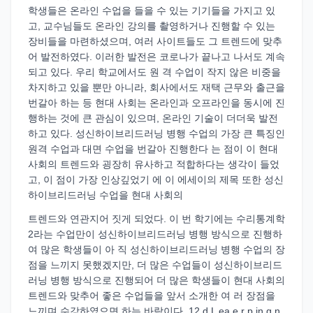
학생들은 온라인 수업을 들을 수 있는 기기들을 가지고 있
고, 교수님들도 온라인 강의를 촬영하거나 진행할 수 있는
장비들을 마련하셨으며, 여러 사이트들도 그 트렌드에 맞추
어 발전하였다. 이러한 발전은 코로나가 끝나고 나서도 계속
되고 있다. 우리 학교에서도 원 격 수업이 작지 않은 비중을
차지하고 있을 뿐만 아니라, 회사에서도 재택 근무와 출근을
번갈아 하는 등 현대 사회는 온라인과 오프라인을 동시에 진
행하는 것에 큰 관심이 있으며, 온라인 기술이 더더욱 발전
하고 있다. 성신하이브리드러닝 병행 수업의 가장 큰 특징인
원격 수업과 대면 수업을 번갈아 진행한다 는 점이 이 현대
사회의 트렌드와 굉장히 유사하고 적합하다는 생각이 들었
고, 이 점이 가장 인상깊었기 에 이 에세이의 제목 또한 성신
하이브리드러닝 수업을 현대 사회의
트렌드와 연관지어 짓게 되었다. 이 번 학기에는 수리통계학
2라는 수업만이 성신하이브리드러닝 병행 방식으로 진행하
여 많은 학생들이 아 직 성신하이브리드러닝 병행 수업의 장
점을 느끼지 못했겠지만, 더 많은 수업들이 성신하이브리드
러닝 병행 방식으로 진행되어 더 많은 학생들이 현대 사회의
트렌드와 맞추어 좋은 수업들을 앞서 소개한 여 러 장점을
느끼며 수강하였으면 하는 바람이다. 12 d L ea e r p in g n