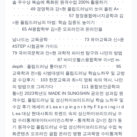
솔 우수상 복습에 특화된 원격수업 200% 활용하기ㆍㆍㆍㆍ
ㆍㆍㆍㆍ 49 경영학과 강○현 플립드러닝이 쏘아 올린 A+ㆍ
ㆍㆍㆍㆍㆍㆍㆍㆍㆍㆍㆍㆍㆍ 57 청정융합에너지공학과 김
○원 플립드러닝의 마법: 학습 집중도 높이기ㆍ ㆍㆍㆍㆍㆍ
ㆍㆍ 65 AI융합학부 김○준 오프라인과 온라인을
넘나드는 교육공학ㆍ ㆍㆍㆍㆍㆍㆍㆍ 73 유아교육과 신○윤
4STEP 시험공부 가이드ㆍㆍㆍㆍㆍㆍㆍㆍㆍㆍㆍㆍㆍㆍㆍ
79 국어국문학과 안○현 과학적 파이썬 탐구와 나만의 방법
ㆍ ㆍㆍㆍㆍㆍㆍㆍㆍㆍ 87 바이오헬스융합학부 이○빈 in-
depth : 플립드러닝 톺아보기ㆍ ㆍㆍㆍㆍㆍㆍㆍㆍㆍㆍ 95
교육학과 전○림 사범대생의 플립드러닝 학습노하우 및 교방
공 수강후기ㆍ 103 한문교육과 최○지 영화 속의 역사, 나만
의 방법으로 그려가다ㆍ ㆍㆍㆍㆍㆍ 111 융합보안공학과
황○진 2023학년도 MADE IN SUNGSHIN 공모전 성과집 원
격수업, 플립드러닝 및 성신하이브리드러닝 학습 노하우 및
수강 후기 에세이 d L ea e r p in g n r b Hy F li p n i ng i r d
L ea 대상 현대사회의 트렌드 속의 성신하이브리드러닝 수
업 수리통계데이터사이언스학부 - 통계학과 강○인 참가 동
기 원격수업 플립드러닝 수업 성신하이브리드러닝 수업 녹
화콘텐츠 오프라인 결합 온라인 병행 교과목명 수리통계학