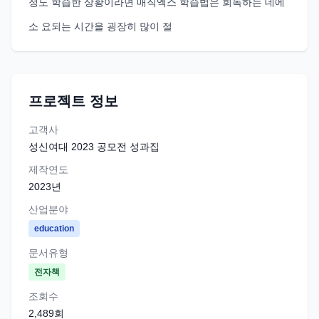
정도 학습한 상황이라면 매직엑스 학습법은 회독하는 데에
소 요되는 시간을 굉장히 많이 절
프로젝트 정보
고객사
성신여대 2023 공모전 성과집
제작연도
2023
년
산업분야
education
문서유형
전자책
조회수
2,489
회