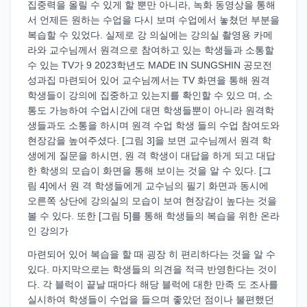
집중력을 올릴 수 있게 할 뿐만 아니라, 녹화 동영상을 통해
서 언제든 원하는 수업을 다시 보며 수업에서 놓쳤던 부분을
복습할 수 있었다. 실제로 강 의실에는 강의실 촬영용 카메
라와 교수님께서 원격으로 참여하고 있는 학생들과 소통할
수 있는 TV가 9 2023학년도 MADE IN SUNGSHIN 공모전
성과집 마련되어 있어 교수님께서는 TV 화면을 통해 원격
학생들이 강의에 집중하고 있는지를 확인할 수 있으 며, 소
통도 가능하여 수업시간에 대면 학생들뿐이 아니라 원격학
생들과도 소통을 하시며 원격 수업 학생 들의 수업 참여도와
현장감을 높여주셨다. [그림 3]을 보면 교수님께서 원격 학
생에게 질문을 하시면, 원 격 학생이 대답을 하게 되고 대답
한 학생의 모습이 화면을 통해 보이는 것을 알 수 있다. [그
림 4]에서 원 격 학생들에게 교수님의 필기 화면과 동시에
오른쪽 상단에 강의실의 모습이 보여 현장감이 높다는 것을
볼 수 있다. 또한 [그림 5]를 통해 학생들의 복습을 위한 온라
인 강의가
마련되어 있어 복습을 할 때 굉장 히 편리하다는 것을 알 수
있다. 마지막으로는 학생들의 의견을 적극 반영한다는 것이
다. 각 블럭이 끝날 때마다 해당 블럭에 대한 만족 도 조사를
실시하여 학생들이 수업을 들으며 좋았던 점이나 불편했던