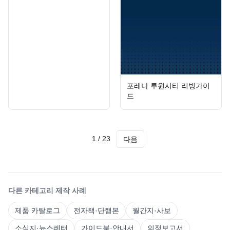
포레나 루원시티 리빙가이
드
1
/
23
다음
다른 카테고리 제작 사례
제품 카탈로그
전자책·단행본
월간지·사보
소식지·뉴스레터
가이드북·안내서
의정보고서