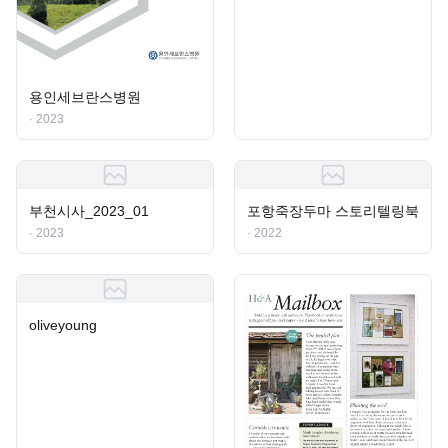
용인세브란스병원
· 2023
부천시사_2023_01
포항죽장두마 스토리텔링북
· 2023
· 2022
oliveyoung