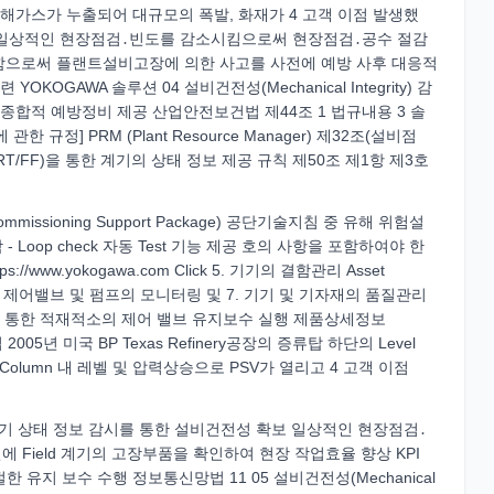
분해가스가 누출되어 대규모의 폭발, 화재가 4 고객 이점 발생했
HA) 일상적인 현장점검․빈도를 감소시킴으로써 현장점검․공수 절감
측함으로써 플랜트설비고장에 의한 사고를 사전에 예방 사후 대응적
GAWA 솔루션 04 설비건전성(Mechanical Integrity) 감
종합적 예방정비 제공 산업안전보건법 제44조 1 법규내용 3 솔
정] PRM (Plant Resource Manager) 제32조(설비점
HART/FF)을 통한 계기의 상태 정보 제공 규칙 제50조 제1항 제3호
issioning Support Package) 공단기술지침 중 유해 위험설
Loop check 자동 Test 기능 제공 호의 사항을 포함하여야 한
www.yokogawa.com Click 5. 기기의 결함관리 Asset
인으로 센서, 제어밸브 및 펌프의 모니터링 및 7. 기기 및 기자재의 품질관리
명을 통한 적재적소의 제어 밸브 유지보수 실행 제품상세정보
법 2005년 미국 BP Texas Refinery공장의 증류탑 하단의 Level
고 Column 내 레벨 및 압력상승으로 PSV가 열리고 4 고객 이점
기 상태 정보 감시를 통한 설비건전성 확보 일상적인 현장점검․
Field 계기의 고장부품을 확인하여 현장 작업효율 향상 KPI
유지 보수 수행 정보통신망법 11 05 설비건전성(Mechanical