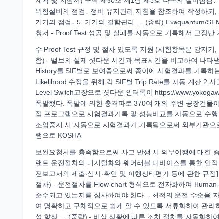
계획 및 지침서) 규칙 제50조 제1항 제3호 나목의 설비점검
위험설비의 점검․ 정비 유지관리 지침을 참조하여 작성하되, 다
기기의 점검․ 5. 기기의 결함관리 … (중략) Exaquantum/SFM (
청서 - Proof Test 성공 및 실패를 자동으로 기록해서 고
수 Proof Test 규정 및 절차 있도록 지원 (시험항목은 감지기, 
함) - 밸브의 실제 셧다운 시간과 목표시간을 비교하여 나타냄 실
History를 SIF별로 보여줌으로써 종이에 시험결과를 기록하
Likelihood 수정을 위해 각 SIF별 Trip Rate를 자동 계산
Level Switch고장으로 셧다운 인터록이 https://www.yo
폭발했다. 폭발에 의한 충격파로 370여 개의 주변 공장건물이
점 프로그램으로 시험결과기록 및 성능비교를 자동으로 수행
조업중지 시 자동으로 시험결과가 기록됨으로써 외부기관으로
램으로 KOSHA
보완요청서를 충족함으로써 사고 발생 시 의무이행에 대한 증명
랜트 운전절차의 디지털화와 웨어러블 디바이스를 통한 인적 오
전보고서의 제출·심사·확인 및 이행상태평가 등에 관한 규정] MPA(M
절차) - 운전절차를 Flow-chart 형식으로 전자화하여 Hum
준수되고 있는지를 심사하여야 한다. - 최적의 운전 수순을 
여 명확하고 구체적으로 쉽게 알 수 있도록 서류화하여 관리하
성 향상 … (중략) - 비상 상황에 따른 조치 절차를 자동화