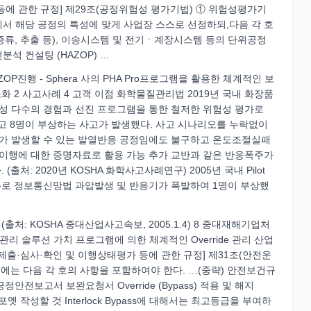
에 관한 규정] 제29조(공정위험성 평가기법) ① 위험성평가기
중에서 해당 공정의 특성에 맞게 사업장 스스로 선정하되,다음 각 호
(증류, 추출 등), 이송시스템 및 전기ㆍ계장시스템 등의 단위공정
분석 컨설팅 (HAZOP) …
가 HAZOP진행 - Sphera 사의 PHA Pro프로그램을 활용한 체계적인 보
소화 2 사고사례 4 고객 이점 화학물질관리법 2019년 국내 화장품
화성 다수의 경험과 선진 프로그램을 통한 철저한 위험성 평가로
고 8명이 부상하는 사고가 발생했다. 사고 시나리오를 누락없이
가 발생할 수 있는 발열반응 공정임에도 불구하고 온도조절실패
무이행에 대한 증명자료로 활용 가능 추가 교반과 같은 반응폭주가
: 2020년 KOSHA 화학사고사례연구) 2005년 국내 Pilot
주로 정보통신망법 과압발생 및 반응기가 폭발하여 1명이 부상했
: KOSHA 중대산업사고속보, 2005.1.4) 8 중대재해기업처
de관리 솔루션 가치 프로그램에 의한 체계적인 Override 관리 산업
제출·심사·확인 및 이행상태평가 등에 관한 규정] 제31조(안전운
서에는 다음 각 호의 사항을 포함하여야 한다. …(중략) 안전보건규
안전보고서 보완요청서 Override (Bypass) 적용 및 해지
heet 포멧 작성할 것 Interlock Bypass에 대해서는 최고등급을 부여하