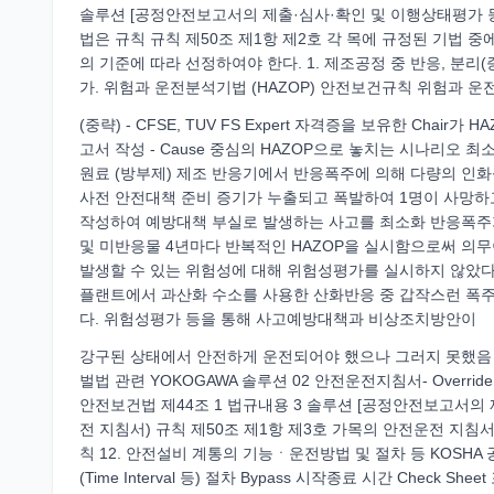
솔루션 [공정안전보고서의 제출·심사·확인 및 이행상태평가 등
법은 규칙 규칙 제50조 제1항 제2호 각 목에 규정된 기법 
의 기준에 따라 선정하여야 한다. 1. 제조공정 중 반응, 분리
가. 위험과 운전분석기법 (HAZOP) 안전보건규칙 위험과 운전
(중략) - CFSE, TUV FS Expert 자격증을 보유한 Chair
고서 작성 - Cause 중심의 HAZOP으로 놓치는 시나리오 최
원료 (방부제) 제조 반응기에서 반응폭주에 의해 다량의 인
사전 안전대책 준비 증기가 누출되고 폭발하여 1명이 사망하
작성하여 예방대책 부실로 발생하는 사고를 최소화 반응폭주
및 미반응물 4년마다 반복적인 HAZOP을 실시함으로써 의
발생할 수 있는 위험성에 대해 위험성평가를 실시하지 않았다. (출처
플랜트에서 과산화 수소를 사용한 산화반응 중 갑작스런 폭
다. 위험성평가 등을 통해 사고예방대책과 비상조치방안이
강구된 상태에서 안전하게 운전되어야 했으나 그러지 못했음 (출처
벌법 관련 YOKOGAWA 솔루션 02 안전운전지침서- Overri
안전보건법 제44조 1 법규내용 3 솔루션 [공정안전보고서의 
전 지침서) 규칙 제50조 제1항 제3호 가목의 안전운전 지침
칙 12. 안전설비 계통의 기능ㆍ운전방법 및 절차 등 KOSHA 공정
(Time Interval 등) 절차 Bypass 시작종료 시간 Check S