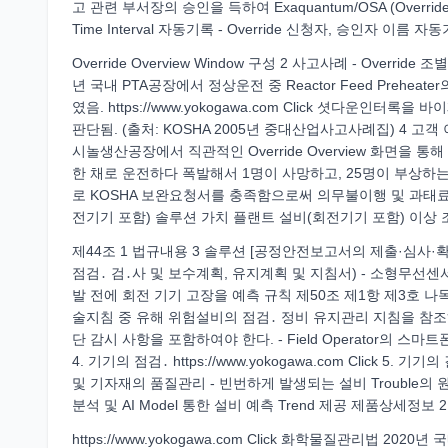
고 관련 부서장의 승인을 득하여 Exaquantum/OSA (Override S
Time Interval 자동기록 - Override 신청자, 승인자 이름 자동
Override Overview Window 구성 2 사고사례 - Ov
년 국내 PTA공장에서 정상운전 중 Reactor Feed Preheater
였음. https://www.yokogawa.com Click 셧다
판단됨. (출처: KOSHA 2005년 중대산업사고사례집) 4 
시놀생산공장에서 직관적인 Override Overview 화면
한 채로 운전하다 폭발해서 1명이 사망하고, 25명이 부상하
로 KOSHA 보완요청서를 충족함으로써 의무불이행 및 과태료 최소화 9
전기기 포함) 솔루션 가치 플랜트 설비(회전기기 포함) 이상
제44조 1 법규내용 3 솔루션 [공정안전보고서의 제출·심사·확인 
점검․ 검․사 및 보수계획, 유지계획 및 지침서) - 소형무선센서
발 전에 회전 기기 고장을 예측 규칙 제50조 제1항 제3호 나
술지침 중 유해 위험설비의 점검․ 정비 유지관리 지침을 참조하여 작
단 감시 사항을 포함하여야 한다. - Field Operator의
4. 기기의 점검․ https://www.yokogawa.com Click 5. 기기의
및 기자재의 품질관리 - 빈번하게 발생되는 설비 Trouble의 원
분석 및 AI Model 통한 설비 예측 Trend 제공 제품상세정보
https://www.yokogawa.com Click 화학물질관리법 