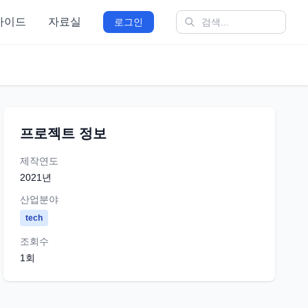
가이드
자료실
로그인
프로젝트 정보
제작연도
2021
년
산업분야
tech
조회수
1
회