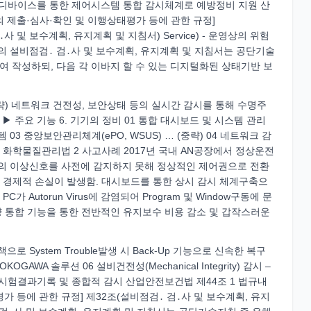
스마트 디바이스를 통한 제어시스템 통합 감시체계로 예방정비 지원 산
의 제출·심사·확인 및 이행상태평가 등에 관한 규정]
검․ 검․사 및 보수계획, 유지계획 및 지침서) Service) - 운영상의 위험
의 설비점검․ 검․사 및 보수계획, 유지계획 및 지침서는 공단기술
여 작성하되, 다음 각 이바지 할 수 있는 디지털화된 상태기반 보
) 네트워크 건전성, 보안상태 등의 실시간 감시를 통해 수명주
 ▶ 주요 기능 6. 기기의 정비 01 통합 대시보드 및 시스템 관리
03 중앙보안관리체계(ePO, WSUS) … (중략) 04 네트워크 감
시 화학물질관리법 2 사고사례 2017년 국내 AN공장에서 정상운전
U 내부의 이상신호를 사전에 감지하지 못해 정상적인 제어권으로 전환
 경제적 손실이 발생함. 대시보드를 통한 상시 감시 체계구축으
PC가 Autorun Virus에 감염되어 Program 및 Window구동에 문
PC전량 통합 기능을 통한 전반적인 유지보수 비용 감소 및 갑작스러운
으로 System Trouble발생 시 Back-Up 기능으로 신속한 복구
A 솔루션 06 설비건전성(Mechanical Integrity) 감시 –
SIF의 자동 시험결과기록 및 종합적 감시 산업안전보건법 제44조 1 법규내
가 등에 관한 규정] 제32조(설비점검․ 검․사 및 보수계획, 유지