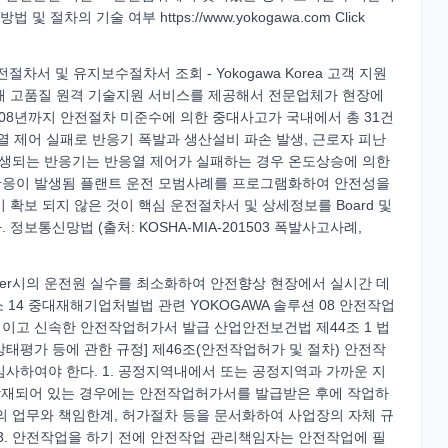
절차의 기술 여부 https://www.yokogawa.com Click
으로 운전절차서 및 유지보수절차서 조회 - Yokogawa Korea 고객 지원
해 고품질 원격 기술지원 서비스를 제공해서 전문업체가 현장에
008년까지 안전절차 미준수에 의한 중대사고가 국내에서 총 31건
열 제어 실패로 반응기 폭발과 생산설비 파손 발생, 근로자 피난
 발생되는 반응기는 반응열 제어가 실패하는 경우 온도상승에 의한
반응이 발생됨 플랜트 운전 모범사례를 프로그램화하여 안전성을
확보 되지 않은 것이 핵심 운전절차서 및 상세정보를 Board 및
. 정보통신망법 (출처: KOSHA-MIA-201503 폭발사고사례,
geover시의 운전원 실수를 최소화하여 안전향상 현장에서 실시간 데
 14 중대재해기업처벌법 관련 YOKOGAWA 솔루션 08 안전작업
이고 신속한 안전작업허가서 발급 산업안전보건법 제44조 1 법
태평가 등에 관한 규정] 제46조(안전작업허가 및 절차) 안전작
사하여야 한다. 1. 공정지역내에서 또는 공정지역과 가까운 지
 잠재되어 있는 경우에는 안전작업허가서를 발급받은 후에 작업하
서의 업무와 책임한계, 허가절차 등을 문서화하여 사업장의 자체 규
nt) 3. 안전작업을 하기 전에 안전작업 관리책임자는 안전작업에 필