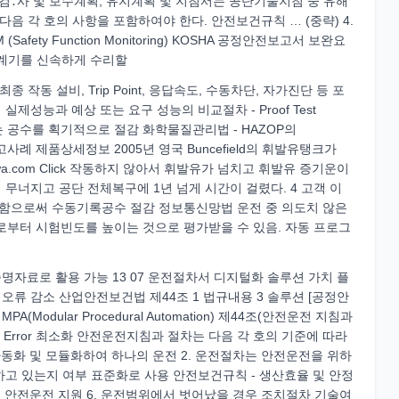
․ 검․사 및 보수계획, 유지계획 및 지침서는 공단기술지침 중 유해
음 각 호의 사항을 포함하여야 한다. 안전보건규칙 … (중략) 4.
Safety Function Monitoring) KOSHA 공정안전보고서 보완요
장난 계기를 신속하게 수리할
최종 작동 설비, Trip Point, 응답속도, 수동차단, 자가진단 등 포
제성능과 예상 또는 요구 성능의 비교절차 - Proof Test
는 공수를 획기적으로 절감 화학물질관리법 - HAZOP의
 2 사고사례 제품상세정보 2005년 영국 Buncefield의 휘발유탱크가
kogawa.com Click 작동하지 않아서 휘발유가 넘치고 휘발유 증기운이
 무너지고 공단 전체복구에 1년 넘게 시간이 걸렸다. 4 고객 이
함으로써 수동기록공수 절감 정보통신망법 운전 중 의도치 않은
부터 시험빈도를 높이는 것으로 평가받을 수 있음. 자동 프로그
자료로 활용 가능 13 07 운전절차서 디지털화 솔루션 가치 플
류 감소 산업안전보건법 제44조 1 법규내용 3 솔루션 [공정안
odular Procedural Automation) 제44조(안전운전 지침과
an- Error 최소화 안전운전지침과 절차는 다음 각 호의 기준에 따라
자동화 및 모듈화하여 하나의 운전 2. 운전절차는 안전운전을 위하
고 있는지 여부 표준화로 사용 안전보건규칙 - 생산효율 및 안정
하여 안전운전 지원 6. 운전범위에서 벗어났을 경우 조치절차 기술여