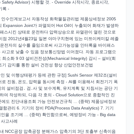
afety Advisor) 시행할 것. - Override 시작시각, 종료시각,
기록 -
erride 조별 인수인계보고서 자동작성 화학물질관리법 제품상세정보 2005
의 Expansion Joint가 파열되어 Hot Oil이 누출되어 화재가 발생하
운인터록을 바이패스시킨 상태로 운전하다 압력상승으로 파열판이 열린 것으로
고객 이점 2012년4월23일 일본 야마구치현에 있는 미쯔이케미칼 레졸
을 통해 운전자의 실수를 줄임으로써 사고가능성을 인터록을 바이패스
는 사고로 낮출 수 있음 정보통신망법 이어졌다. 자동 프로그램으
 03 설비건전성(Mechanical Integrity) 감시 – 설비(회
 조기 감지를 통한 설비 건전성 향상 산업안전보건법
및 이행상태평가 등에 관한 규정] Sushi Sensor 제32조(설비
로 진동, 온도, 압력을 동시에 측정 - AI를 이용해서 회전기기 폭
목의 설비점검․ 검․사 및 보수계획, 유지계획 및 지침서는 공단 기
성하되, 다음 각 호의 - Cloud Solution으로 종합적인 진
 스마트폰에도 진단내용조회 가능 안전보건규칙 … (중략) 제품상세정보
 결함관리 6. 기기의 정비 PDA(Process Data Analytics) 7. 기기
인을 조기에 … (중략) 확인함으로써, 예방정비 가능 - Big data
 2 사고사례
2020년 국내 NCC공장 압축공정 분해가스 압축기의 3단 토출부 신축이음