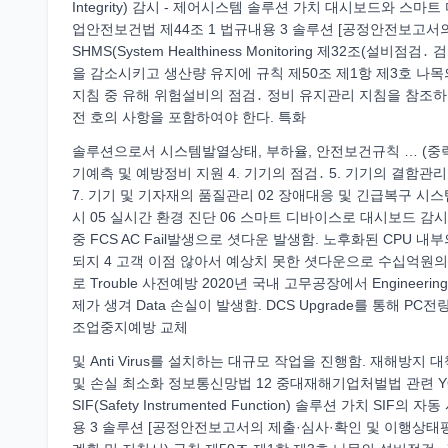
Integrity) 감시 - 제어시스템 솔루션 가치 대시보드와 
업안전보건법 제44조 1 법규내용 3 솔루션 [공정안전보고서
SHMS(System Healthiness Monitoring 제32조(설비점
을 감소시키고 생산량 유지에 규칙 제50조 제1항 제3호 나목
지침 중 유해 위험설비의 점검․ 정비 유지관리 지침을 참조하
전 호의 사항을 포함하여야 한다. 특화
솔루션으로서 시스템발열상태, 부하율, 안전보건규칙 … (중략
기예측 및 예방정비 지원 4. 기기의 점검․ 5. 기기의 결함관리
7. 기기 및 기자재의 품질관리 02 장애대응 및 긴급복구 시스템 
시 05 실시간 환경 진단 06 스마트 디바이스로 대시보드 감
중 FCS AC Fail발생으로 셧다운 발생함. 노후화된 CP
되지 4 고객 이점 않아서 예상치 못한 셧다운으로 수십억원의
로 Trouble 사전예방 2020년 국내 고무공장에서 Engineering 
제가 생겨 Data 손실이 발생함. DCS Upgrade를 통해 
조업중지예방 교체
및 Anti Virus를 설치하는 대규모 작업을 진행함. 재해방지 대책
및 손실 최소화 정보통신망법 12 중대재해기업처벌법 관련 YOKOGAW
SIF(Safety Instrumented Function) 솔루션 가치 
용 3 솔루션 [공정안전보고서의 제출·심사·확인 및 이행상태평