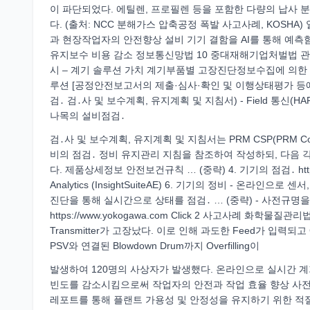
이 파단되었다. 에틸렌, 프로필렌 등을 포함한 다량의 납사 
다. (출처: NCC 분해가스 압축공정 폭발 사고사례, KOS
과 현장작업자의 안전향상 설비 기기 결함을 AI를 통해 예
유지보수 비용 감소 정보통신망법 10 중대재해기업처벌법 관련 YOKO
시 – 계기 솔루션 가치 계기부품별 고장진단정보수집에 의한 
루션 [공정안전보고서의 제출·심사·확인 및 이행상태평가 등에 관한 규
검․ 검․사 및 보수계획, 유지계획 및 지침서) - Field 통신(
나목의 설비점검․
검․사 및 보수계획, 유지계획 및 지침서는 PRM CSP(PRM Comm
비의 점검․ 정비 유지관리 지침을 참조하여 작성하되, 다음 각 - 
다. 제품상세정보 안전보건규칙 … (중략) 4. 기기의 점검․ https://
Analytics (InsightSuiteAE) 6. 기기의 정비 - 온라
진단을 통해 실시간으로 상태를 점검․ … (중략) - 사전규
https://www.yokogawa.com Click 2 사고사례 화학물질관리
Transmitter가 고장났다. 이로 인해 과도한 Feed가 입력되
PSV와 연결된 Blowdown Drum까지 Overfilling이
발생하여 120명의 사상자가 발생했다. 온라인으로 실시간 계
빈도를 감소시킴으로써 작업자의 안전과 작업 효율 향상 사전에 
레포트를 통해 플랜트 가용성 및 안정성을 유지하기 위한 적절한 