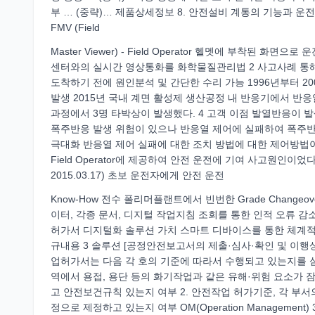
부 … (중략)… 제품상세정보 8. 안전설비 계통의 기능과 운전방법 및 
FMV (Field
Master Viewer) - Field Operator 헬멧에 부착된 화면
센터와의 실시간 영상통화를 화학물질관리법 2 사고사례 통
도착하기 전에 원인분석 및 간단한 수리 가능 1996년부터 2
발생 2015년 국내 계면 활성제 생산공정 내 반응기에서 반응
과정에서 3명 타박상이 발생했다. 4 고객 이점 발열반응이
폭주반응 발생 위험이 있으나 반응열 제어에 실패하여 폭주
극대화 반응열 제어 실패에 대한 조치 방법에 대한 제어방법이 
Field Operator에 제공하여 안전 운전에 기여 사고원인이었다
2015.03.17) 초보 운전자에게 안전 운전
Know-How 전수 폴리머플랜트에서 빈번한 Grade Chan
이터, 각종 문서, 디지털 작업지침 조회를 통한 인적 오류 감소
허가서 디지털화 솔루션 가치 스마트 디바이스를 통한 체계적
규내용 3 솔루션 [공정안전보고서의 제출·심사·확인 및 이행상
업허가서는 다음 각 호의 기준에 따라서 수행되고 있는지를 심
역에서 용접, 용단 등의 화기작업과 같은 유해·위험 요소가
고 안전보건규칙 있는지 여부 2. 안전작업 허가기준, 각 부
정으로 제정하고 있는지 여부 OM(Operation Manageme