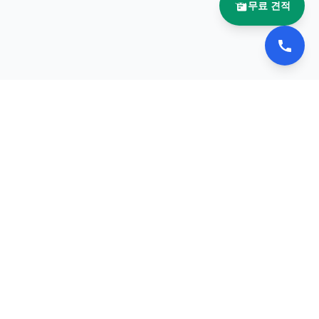
무료 견적
📚 이북나라
전자책 플립북 제작 전문 업체
서비스
포트폴리오
견적 요청
문의하기