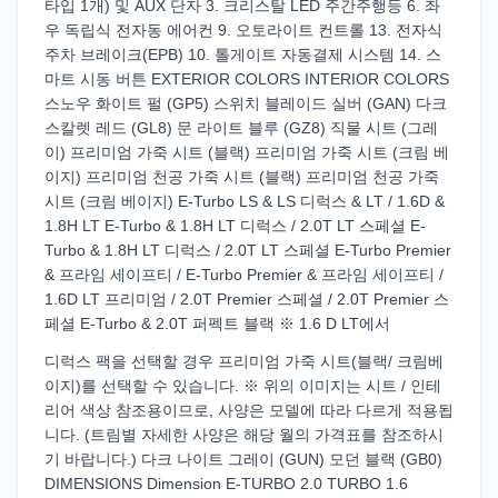
타입 1개) 및 AUX 단자 3. 크리스탈 LED 주간주행등 6. 좌
우 독립식 전자동 에어컨 9. 오토라이트 컨트롤 13. 전자식
주차 브레이크(EPB) 10. 톨게이트 자동결제 시스템 14. 스
마트 시동 버튼 EXTERIOR COLORS INTERIOR COLORS
스노우 화이트 펄 (GP5) 스위치 블레이드 실버 (GAN) 다크
스칼렛 레드 (GL8) 문 라이트 블루 (GZ8) 직물 시트 (그레
이) 프리미엄 가죽 시트 (블랙) 프리미엄 가죽 시트 (크림 베
이지) 프리미엄 천공 가죽 시트 (블랙) 프리미엄 천공 가죽
시트 (크림 베이지) E-Turbo LS & LS 디럭스 & LT / 1.6D &
1.8H LT E-Turbo & 1.8H LT 디럭스 / 2.0T LT 스페셜 E-
Turbo & 1.8H LT 디럭스 / 2.0T LT 스페셜 E-Turbo Premier
& 프라임 세이프티 / E-Turbo Premier & 프라임 세이프티 /
1.6D LT 프리미엄 / 2.0T Premier 스페셜 / 2.0T Premier 스
페셜 E-Turbo & 2.0T 퍼펙트 블랙 ※ 1.6 D LT에서
디럭스 팩을 선택할 경우 프리미엄 가죽 시트(블랙/ 크림베
이지)를 선택할 수 있습니다. ※ 위의 이미지는 시트 / 인테
리어 색상 참조용이므로, 사양은 모델에 따라 다르게 적용됩
니다. (트림별 자세한 사양은 해당 월의 가격표를 참조하시
기 바랍니다.) 다크 나이트 그레이 (GUN) 모던 블랙 (GB0)
DIMENSIONS Dimension E-TURBO 2.0 TURBO 1.6