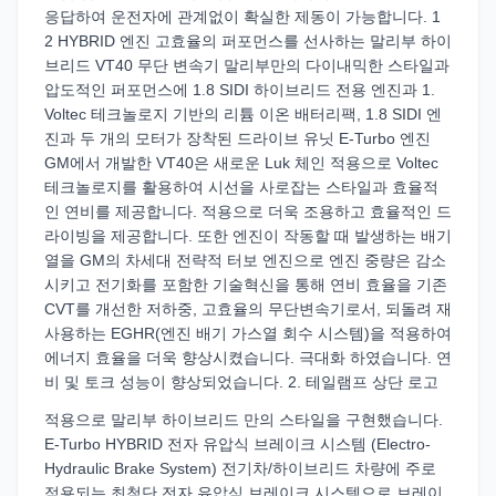
응답하여 운전자에 관계없이 확실한 제동이 가능합니다. 1
2 HYBRID 엔진 고효율의 퍼포먼스를 선사하는 말리부 하이
브리드 VT40 무단 변속기 말리부만의 다이내믹한 스타일과
압도적인 퍼포먼스에 1.8 SIDI 하이브리드 전용 엔진과 1.
Voltec 테크놀로지 기반의 리튬 이온 배터리팩, 1.8 SIDI 엔
진과 두 개의 모터가 장착된 드라이브 유닛 E-Turbo 엔진
GM에서 개발한 VT40은 새로운 Luk 체인 적용으로 Voltec
테크놀로지를 활용하여 시선을 사로잡는 스타일과 효율적
인 연비를 제공합니다. 적용으로 더욱 조용하고 효율적인 드
라이빙을 제공합니다. 또한 엔진이 작동할 때 발생하는 배기
열을 GM의 차세대 전략적 터보 엔진으로 엔진 중량은 감소
시키고 전기화를 포함한 기술혁신을 통해 연비 효율을 기존
CVT를 개선한 저하중, 고효율의 무단변속기로서, 되돌려 재
사용하는 EGHR(엔진 배기 가스열 회수 시스템)을 적용하여
에너지 효율을 더욱 향상시켰습니다. 극대화 하였습니다. 연
비 및 토크 성능이 향상되었습니다. 2. 테일램프 상단 로고
적용으로 말리부 하이브리드 만의 스타일을 구현했습니다.
E-Turbo HYBRID 전자 유압식 브레이크 시스템 (Electro-
Hydraulic Brake System) 전기차/하이브리드 차량에 주로
적용되는 최첨단 전자 유압식 브레이크 시스템으로 브레이