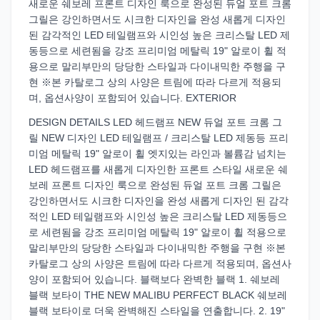
새로운 쉐보레 프론트 디자인 룩으로 완성된 듀얼 포트 크롬
그릴은 강인하면서도 시크한 디자인을 완성 새롭게 디자인
된 감각적인 LED 테일램프와 시인성 높은 크리스탈 LED 제
동등으로 세련됨을 강조 프리미엄 메탈릭 19" 알로이 휠 적
용으로 말리부만의 당당한 스타일과 다이내믹한 주행을 구
현 ※본 카탈로그 상의 사양은 트림에 따라 다르게 적용되
며, 옵션사양이 포함되어 있습니다. EXTERIOR
DESIGN DETAILS LED 헤드램프 NEW 듀얼 포트 크롬 그
릴 NEW 디자인 LED 테일램프 / 크리스탈 LED 제동등 프리
미엄 메탈릭 19" 알로이 휠 엣지있는 라인과 볼륨감 넘치는
LED 헤드램프를 새롭게 디자인한 프론트 스타일 새로운 쉐
보레 프론트 디자인 룩으로 완성된 듀얼 포트 크롬 그릴은
강인하면서도 시크한 디자인을 완성 새롭게 디자인 된 감각
적인 LED 테일램프와 시인성 높은 크리스탈 LED 제동등으
로 세련됨을 강조 프리미엄 메탈릭 19" 알로이 휠 적용으로
말리부만의 당당한 스타일과 다이내믹한 주행을 구현 ※본
카탈로그 상의 사양은 트림에 따라 다르게 적용되며, 옵션사
양이 포함되어 있습니다. 블랙보다 완벽한 블랙 1. 쉐보레
블랙 보타이 THE NEW MALIBU PERFECT BLACK 쉐보레
블랙 보타이로 더욱 완벽해진 스타일을 연출합니다. 2. 19"