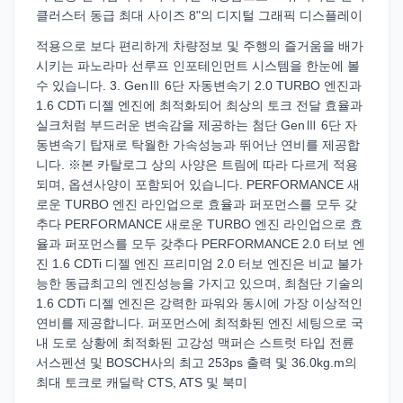
클러스터 동급 최대 사이즈 8"의 디지털 그래픽 디스플레이
적용으로 보다 편리하게 차량정보 및 주행의 즐거움을 배가
시키는 파노라마 선루프 인포테인먼트 시스템을 한눈에 볼
수 있습니다. 3. GenⅢ 6단 자동변속기 2.0 TURBO 엔진과
1.6 CDTi 디젤 엔진에 최적화되어 최상의 토크 전달 효율과
실크처럼 부드러운 변속감을 제공하는 첨단 GenⅢ 6단 자
동변속기 탑재로 탁월한 가속성능과 뛰어난 연비를 제공합
니다. ※본 카탈로그 상의 사양은 트림에 따라 다르게 적용
되며, 옵션사양이 포함되어 있습니다. PERFORMANCE 새
로운 TURBO 엔진 라인업으로 효율과 퍼포먼스를 모두 갖
추다 PERFORMANCE 새로운 TURBO 엔진 라인업으로 효
율과 퍼포먼스를 모두 갖추다 PERFORMANCE 2.0 터보 엔
진 1.6 CDTi 디젤 엔진 프리미엄 2.0 터보 엔진은 비교 불가
능한 동급최고의 엔진성능을 가지고 있으며, 최첨단 기술의
1.6 CDTi 디젤 엔진은 강력한 파워와 동시에 가장 이상적인
연비를 제공합니다. 퍼포먼스에 최적화된 엔진 세팅으로 국
내 도로 상황에 최적화된 고강성 맥퍼슨 스트럿 타입 전륜
서스펜션 및 BOSCH사의 최고 253ps 출력 및 36.0kg.m의
최대 토크로 캐딜락 CTS, ATS 및 북미