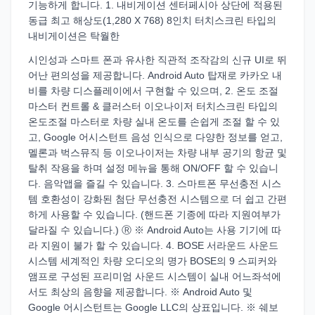
기능하게 합니다. 1. 내비게이션 센터페시아 상단에 적용된
동급 최고 해상도(1,280 X 768) 8인치 터치스크린 타입의
내비게이션은 탁월한
시인성과 스마트 폰과 유사한 직관적 조작감의 신규 UI로 뛰
어난 편의성을 제공합니다. Android Auto 탑재로 카카오 내
비를 차량 디스플레이에서 구현할 수 있으며, 2. 온도 조절
마스터 컨트롤 & 클러스터 이오나이저 터치스크린 타입의
온도조절 마스터로 차량 실내 온도를 손쉽게 조절 할 수 있
고, Google 어시스턴트 음성 인식으로 다양한 정보를 얻고,
멜론과 벅스뮤직 등 이오나이저는 차량 내부 공기의 항균 및
탈취 작용을 하며 설정 메뉴을 통해 ON/OFF 할 수 있습니
다. 음악앱을 즐길 수 있습니다. 3. 스마트폰 무선충전 시스
템 호환성이 강화된 첨단 무선충전 시스템으로 더 쉽고 간편
하게 사용할 수 있습니다. (핸드폰 기종에 따라 지원여부가
달라질 수 있습니다.) Ⓡ ※ Android Auto는 사용 기기에 따
라 지원이 불가 할 수 있습니다. 4. BOSE 서라운드 사운드
시스템 세계적인 차량 오디오의 명가 BOSE의 9 스피커와
앰프로 구성된 프리미엄 사운드 시스템이 실내 어느좌석에
서도 최상의 음향을 제공합니다. ※ Android Auto 및
Google 어시스턴트는 Google LLC의 상표입니다. ※ 쉐보