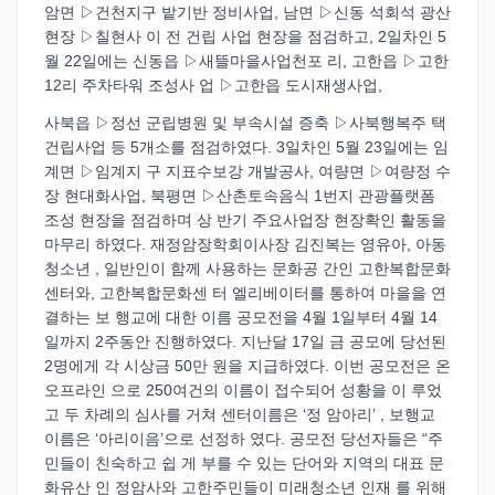
암면 ▷건천지구 밭기반 정비사업, 남면 ▷신동 석회석 광산
현장 ▷칠현사 이 전 건립 사업 현장을 점검하고, 2일차인 5
월 22일에는 신동읍 ▷새뜰마을사업천포 리, 고한읍 ▷고한
12리 주차타워 조성사 업 ▷고한읍 도시재생사업,
사북읍 ▷정선 군립병원 및 부속시설 증축 ▷사북행복주 택
건립사업 등 5개소를 점검하였다. 3일차인 5월 23일에는 임
계면 ▷임계지 구 지표수보강 개발공사, 여량면 ▷여량정 수
장 현대화사업, 북평면 ▷산촌토속음식 1번지 관광플랫폼
조성 현장을 점검하며 상 반기 주요사업장 현장확인 활동을
마무리 하였다. 재정암장학회이사장 김진복는 영유아, 아동
청소년 , 일반인이 함께 사용하는 문화공 간인 고한복합문화
센터와, 고한복합문화센 터 엘리베이터를 통하여 마을을 연
결하는 보 행교에 대한 이름 공모전을 4월 1일부터 4월 14
일까지 2주동안 진행하였다. 지난달 17일 금 공모에 당선된
2명에게 각 시상금 50만 원을 지급하였다. 이번 공모전은 온
오프라인 으로 250여건의 이름이 접수되어 성황을 이 루었
고 두 차례의 심사를 거쳐 센터이름은 ‘정 암아리’ , 보행교
이름은 ‘아리이음’으로 선정하 였다. 공모전 당선자들은 “주
민들이 친숙하고 쉽 게 부를 수 있는 단어와 지역의 대표 문
화유산 인 정암사와 고한주민들이 미래청소년 인재 를 위해