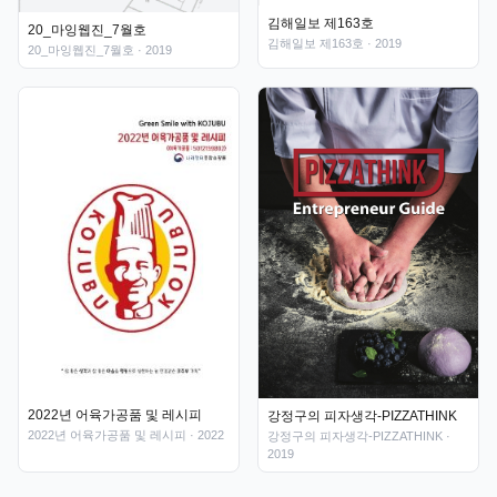
김해일보 제163호
20_마잉웹진_7월호
김해일보 제163호
· 2019
20_마잉웹진_7월호
· 2019
2022년 어육가공품 및 레시피
강정구의 피자생각-PIZZATHINK
2022년 어육가공품 및 레시피
· 2022
강정구의 피자생각-PIZZATHINK
·
2019