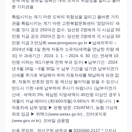
문제 예방 등굣길 캠페인 개최 도박의 위험성을 알리고 올바
른 가치관을
확립시키는 계기 마련 도박의 위험성을 알리고 올바른 가치
관을 확립시키는 계기 마련 고한복합문화센터 ‘정암아리’ 새
이름 짓다 공모 250여건 접수, 당선된 2명에게 각 시상금 50
만원 지급 공모 250여건 접수, 당선된 2명에게 각 시상금 50
만원 지급 3 반상회 www.jeongseon.go.kr ■ 납세의무자 –
2024년 6월 1일 현재 자동차 소유자(세액을 연납한 차량 제
외) ※ 과세기간 : 2024. 1. 1. ~ 2024. 6. 30. (단, 연세액 10
만원 이하는 제1기분에 전액 부과 징수) ■ 납부기간 : 2024
년 6월 16일 ~ 6월 30일 ※ 납부 기간을 넘기면 납부지연가
산세를 추가로 부담해야 하며 자동차세를 체납하게 되면 압
류, 자동차 번호판 영치 등 재산상 불이익을 받을 수 있으니
반드시 기한 내에 납부하여 주시기 바랍니다. (납부지연가
산세 : 세액의 3%, 체납된 지방세액이 45만원 이상인 경우 1
개월이 지날 때마다 (최대60개월) 0.66%가 추가됩니다. ) ■
자동차세 납부 방법 ▶ 은행 방문, CD/ATM기, 농협 가상계
좌로 입금 ▶ 위택스(www.wetax.go.kr) , 인터넷지로
(www.giro.or.kr), 모바일 금융앱
이용 문의처 : 정선군청 세무과 ☎ 033)560-2127 * 고지서