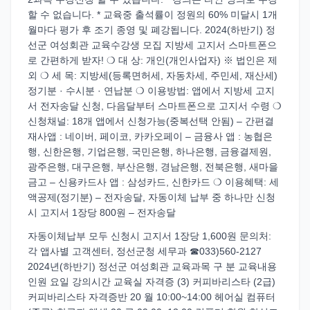
할 수 없습니다. * 교육중 출석률이 정원의 60% 미달시 1개
월마다 평가 후 조기 종영 및 폐강됩니다. 2024(하반기) 정
선군 여성회관 교육수강생 모집 지방세 고지서 스마트폰으
로 간편하게 받자! ❍ 대 상: 개인(개인사업자) ※ 법인은 제
외 ❍ 세 목: 지방세(등록면허세, 자동차세, 주민세, 재산세)
정기분 · 수시분 · 연납분 ❍ 이용방법: 앱에서 지방세 고지
서 전자송달 신청, 다음달부터 스마트폰으로 고지서 수령 ❍
신청채널: 18개 앱에서 신청가능(중복선택 안됨) – 간편결
재사앱 : 네이버, 페이코, 카카오페이 – 금융사 앱 : 농협은
행, 신한은행, 기업은행, 국민은행, 하나은행, 금융결제원,
광주은행, 대구은행, 부산은행, 경남은행, 전북은행, 새마을
금고 – 신용카드사 앱 : 삼성카드, 신한카드 ❍ 이용혜택: 세
액공제(정기분) – 전자송달, 자동이체 납부 중 하나만 신청
시 고지서 1장당 800원 – 전자송달
자동이체납부 모두 신청시 고지서 1장당 1,600원 문의처:
각 앱사별 고객센터, 정선군청 세무과 ☎033)560-2127
2024년(하반기) 정선군 여성회관 교육과목 구 분 교육내용
인원 요일 강의시간 교육실 자격증 (3) 커피바리스타 (2급)
커피바리스타 자격증반 20 월 10:00~14:00 헤어실 컴퓨터