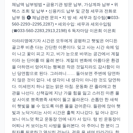
체납액 납부방법 • 금융기관 방문 납부, 가상계좌 납부 • 위
택스 조회 및 납부 • 신용카드 납부 및 군청 세무과 전화로
납부 등 ❹ 체납관련 문의 • 지 방 세: 세무과 징수팀(☎033-
560-2293~2295,2287) • 세외수입: 세무과 세외수입팀
(☎033-560-2283,2913,2198) 6 독자마당 이은희 이은희
아라리명예기자 시간은 모두에게 공평하고 햇빛은 어디든
골고루 비춘 다는 간단한 이론이다. 잊고 사는 시간 속에 잎
이 나고 꽃이 피고 지고, 비가 눈으로 바뀌는 공간에서 계절
이라 는 단어를 떠 올려 본다. 계절의 변화에 아름다운 환경
을 더하면서 얻어지는 행복은 작은 것일지라도 감사함이 아
닌 당연함으로 된다. 그러려니…… 돌아보면 주변에 당연하
지 않은 것이 없다. 네 생각이 내 생각이 아니란 것도 당연하
다. 미세먼지 하나 없는 맑은 아침. 운동화 끈 졸라매고 현
관을 나선다. 산책길에 지난 가을 힘을 잃고 스러진 마른 풀
섶 사이로 뾰족뾰족 새싹이 뚫고 올라온다. 손톱만 한 새싹
이 햇빛을 볼 수 있도록 마른 풀을 걷어준다. 들판에 앉아 햇
빛과 노닥거리는 사이 시간은 훌쩍 지나갔다. 일 어나 걷다
보니 어느덧 학교 운동장 안에 내가 서 있다. 텅 빈 운동장이
어찌나 커 보이는지 사방을 둘러본다. 아 주머니 한 분이 그
림자를 뒤로하고 열심히 걷는다. 걸음 을 세며 따라간다. 한