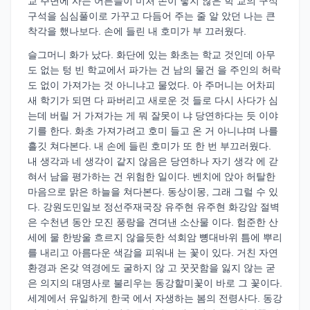
교 주변에 사는 어른들이 미처 손이 닿지 않은 학 교의 구석
구석을 심심풀이로 가꾸고 다듬어 주는 줄 알 았던 나는 큰
착각을 했나보다. 손에 들린 내 호미가 부 끄러웠다.
슬그머니 화가 났다. 화단에 있는 화초는 학교 것인데 아무
도 없는 텅 빈 학교에서 파가는 건 남의 물건 을 주인의 허락
도 없이 가져가는 것 아니냐고 물었다. 아 주머니는 어차피
새 학기가 되면 다 파버리고 새로운 것 들로 다시 사다가 심
는데 버릴 거 가져가는 게 뭐 잘못이 냐 당연하다는 듯 이야
기를 한다. 화초 가져가려고 호미 들고 온 거 아니냐며 나를
흘깃 쳐다본다. 내 손에 들린 호미가 또 한 번 부끄러웠다.
내 생각과 네 생각이 같지 않음은 당연하나 자기 생각 에 갇
혀서 남을 평가하는 건 위험한 일이다. 벤치에 앉아 허탈한
마음으로 맑은 하늘을 쳐다본다. 동상이몽, 그래 그럴 수 있
다. 강원도민일보 정선주재국장 유주현 유주현 화강암 절벽
은 수천년 동안 모진 풍랑을 견뎌낸 소산물 이다. 험준한 산
세에 물 한방울 흐르지 않을듯한 석회암 뼝대바위 틈에 뿌리
를 내리고 아름다운 색감을 피워내 는 꽃이 있다. 거친 자연
환경과 온갖 역경에도 굴하지 않 고 꿋꿋함을 잃지 않는 굳
은 의지의 대명사로 불리우는 동강할미꽃이 바로 그 꽃이다.
세계에서 유일하게 한국 에서 자생하는 봄의 전령사다. 동강