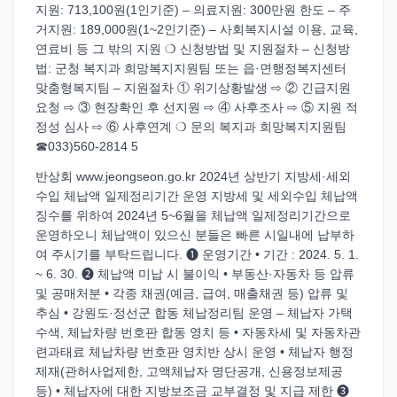
지원: 713,100원(1인기준) – 의료지원: 300만원 한도 – 주
거지원: 189,000원(1~2인기준) – 사회복지시설 이용, 교육,
연료비 등 그 밖의 지원 ❍ 신청방법 및 지원절차 – 신청방
법: 군청 복지과 희망복지지원팀 또는 읍·면행정복지센터
맞춤형복지팀 – 지원절차 ① 위기상황발생 ⇨ ② 긴급지원
요청 ⇨ ③ 현장확인 후 선지원 ⇨ ④ 사후조사 ⇨ ⑤ 지원 적
정성 심사 ⇨ ⑥ 사후연계 ❍ 문의 복지과 희망복지지원팀
☎033)560-2814 5
반상회 www.jeongseon.go.kr 2024년 상반기 지방세·세외
수입 체납액 일제정리기간 운영 지방세 및 세외수입 체납액
징수를 위하여 2024년 5~6월을 체납액 일제정리기간으로
운영하오니 체납액이 있으신 분들은 빠른 시일내에 납부하
여 주시기를 부탁드립니다. ❶ 운영기간 • 기간 : 2024. 5. 1.
~ 6. 30. ❷ 체납액 미납 시 불이익 • 부동산·자동차 등 압류
및 공매처분 • 각종 채권(예금, 급여, 매출채권 등) 압류 및
추심 • 강원도·정선군 합동 체납정리팀 운영 – 체납자 가택
수색, 체납차량 번호판 합동 영치 등 • 자동차세 및 자동차관
련과태료 체납차량 번호판 영치반 상시 운영 • 체납자 행정
제재(관허사업제한, 고액체납자 명단공개, 신용정보제공
등) • 체납자에 대한 지방보조금 교부결정 및 지급 제한 ❸