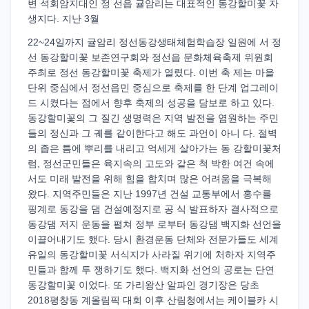
변 석회암지대인 정 선읍 귤암리는 대표적인 동강할미꽃 자
생지다. 지난 3월
22~24일까지 귤암리 정선동강생태체험학습장 일원에 서 정
선 동강할미꽃 보존연구회와 정선읍 문화체육축제 위원회
주최로 정선 동강할미꽃 축제가 열렸다. 이번 축 제는 마을
단위 중심에서 정선읍민 중심으로 축제를 한 단계 업그레이
드 시켰다는 점에서 향후 축제의 성공을 담보로 하고 있다.
동강할미꽃의 그 질긴 생명력은 지역 발전을 염원하는 주민
들의 정신과 그 궤를 같이한다고 해도 과언이 아니 다. 절벽
의 좁은 틈에 뿌리를 내리고 억세게 살아가는 동 강할미꽃처
럼, 정선군민들은 육지속의 고도와 같은 척 박한 여건 속에
서도 미래 발전을 위해 힘을 합치며 많은 어려움을 극복해
왔다. 지역주민들은 지난 1997년 건설 교통부에서 홍수를
핑계로 동강을 댐 건설예정지로 공 식 발표하자 결사적으로
동강댐 저지 운동을 펼쳐 정부 로부터 동강댐 백지화 선언을
이끌어내기도 했다. 당시 환경운동 단체와 전문가들도 세계
유일의 동강할미꽃 서식지가 사라질 위기에 처하자 지역주
민들과 함께 투 쟁하기도 했다. 백지화 선언의 공로는 단연
동강할미꽃 이었다. 또 가리왕산 알파인 경기장은 당초
2018평창동 계올림픽 대회 이후 산림청에서는 케이블카 시