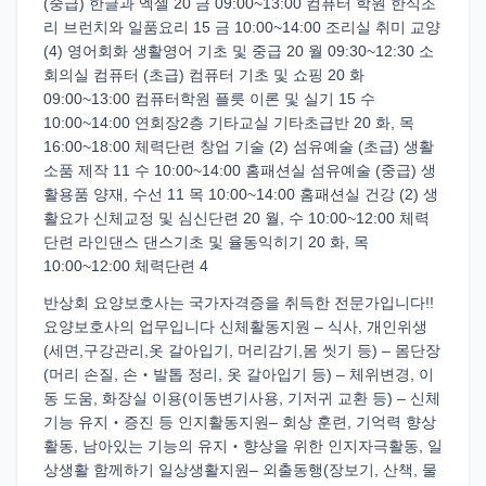
(중급) 한글과 엑셀 20 금 09:00~13:00 컴퓨터 학원 한식조
리 브런치와 일품요리 15 금 10:00~14:00 조리실 취미 교양
(4) 영어회화 생활영어 기초 및 중급 20 월 09:30~12:30 소
회의실 컴퓨터 (초급) 컴퓨터 기초 및 쇼핑 20 화
09:00~13:00 컴퓨터학원 플릇 이론 및 실기 15 수
10:00~14:00 연회장2층 기타교실 기타초급반 20 화, 목
16:00~18:00 체력단련 창업 기술 (2) 섬유예술 (초급) 생활
소품 제작 11 수 10:00~14:00 홈패션실 섬유예술 (중급) 생
활용품 양재, 수선 11 목 10:00~14:00 홈패션실 건강 (2) 생
활요가 신체교정 및 심신단련 20 월, 수 10:00~12:00 체력
단련 라인댄스 댄스기초 및 율동익히기 20 화, 목
10:00~12:00 체력단련 4
반상회 요양보호사는 국가자격증을 취득한 전문가입니다!!
요양보호사의 업무입니다 신체활동지원 – 식사, 개인위생
(세면,구강관리,옷 갈아입기, 머리감기,몸 씻기 등) – 몸단장
(머리 손질, 손‧발톱 정리, 옷 갈아입기 등) – 체위변경, 이
동 도움, 화장실 이용(이동변기사용, 기저귀 교환 등) – 신체
기능 유지‧증진 등 인지활동지원– 회상 훈련, 기억력 향상
활동, 남아있는 기능의 유지‧향상을 위한 인지자극활동, 일
상생활 함께하기 일상생활지원– 외출동행(장보기, 산책, 물