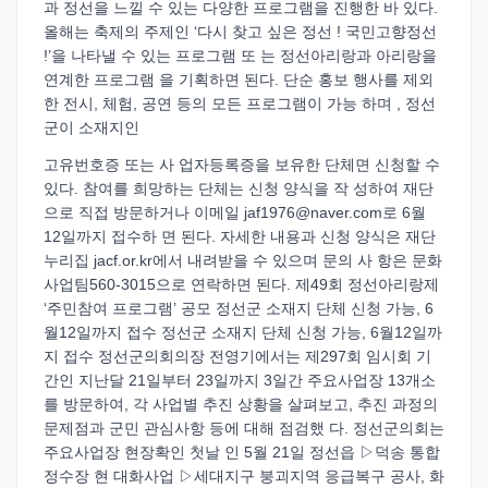
과 정선을 느낄 수 있는 다양한 프로그램을 진행한 바 있다.
올해는 축제의 주제인 ‘다시 찾고 싶은 정선 ! 국민고향정선
!’을 나타낼 수 있는 프로그램 또 는 정선아리랑과 아리랑을
연계한 프로그램 을 기획하면 된다. 단순 홍보 행사를 제외
한 전시, 체험, 공연 등의 모든 프로그램이 가능 하며 , 정선
군이 소재지인
고유번호증 또는 사 업자등록증을 보유한 단체면 신청할 수
있다. 참여를 희망하는 단체는 신청 양식을 작 성하여 재단
으로 직접 방문하거나 이메일 jaf1976@naver.com로 6월
12일까지 접수하 면 된다. 자세한 내용과 신청 양식은 재단
누리집 jacf.or.kr에서 내려받을 수 있으며 문의 사 항은 문화
사업팀560-3015으로 연락하면 된다. 제49회 정선아리랑제
‘주민참여 프로그램’ 공모 정선군 소재지 단체 신청 가능, 6
월12일까지 접수 정선군 소재지 단체 신청 가능, 6월12일까
지 접수 정선군의회의장 전영기에서는 제297회 임시회 기
간인 지난달 21일부터 23일까지 3일간 주요사업장 13개소
를 방문하여, 각 사업별 추진 상황을 살펴보고, 추진 과정의
문제점과 군민 관심사항 등에 대해 점검했 다. 정선군의회는
주요사업장 현장확인 첫날 인 5월 21일 정선읍 ▷덕송 통합
정수장 현 대화사업 ▷세대지구 붕괴지역 응급복구 공사, 화