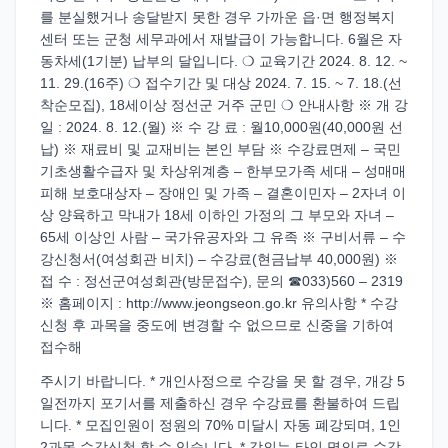
를 분실했거나 송달받지 못한 경우 가까운 읍·면 행정복지
센터 또는 군청 세무과에서 재발급이 가능합니다. 6월은 자
동차세(1기분) 납부의 달입니다. ❍ 교육기간 2024. 8. 12. ~
11. 29.(16주) ❍ 접수기간 및 대상 2024. 7. 15. ~ 7. 18.(선
착순모집), 18세이상 정선군 거주 군민 ❍ 안내사항 ※ 개 강
일 : 2024. 8. 12.(월) ※ 수 강 료 : 월10,000원(40,000원 선
납) ※ 재료비 및 교재비는 본인 부담 ※ 수강료면제 – 국민
기초생활수급자 및 차상위계층 – 한부모가족 세대 – 성매매
피해 보호대상자 – 장애인 및 가족 – 결혼이민자 – 2자녀 이
상 양육하고 막내가 18세 이하인 가정의 그 부모와 자녀 –
65세 이상인 사람 – 국가유공자와 그 유족 ※ 구비서류 – 수
강신청서(여성회관 비치) – 수강료(현금납부 40,000원) ※
접 수 : 정선군여성회관(방문접수), 문의 ☎033)560 – 2319
※ 홈페이지 : http://www.jeongseon.go.kr 유의사항 * 수강
신청 후 과목을 중도에 변경할 수 없으므로 신중을 기하여
접수해
주시기 바랍니다. * 개인사정으로 수강을 못 할 경우, 개강 5
일전까지 포기서를 제출하신 경우 수강료를 환불하여 드립
니다. * 모집인원이 정원의 70% 미달시 자동 폐강되며, 1인
2과목 수강신청 할 수 있습니다. * 강의는 타인 명의로 수강