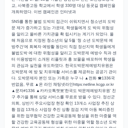
교, 사북중고등 학교에서 학생 330명 대상 등굣길 캠페인을
개최하였다. 이번 캠페인은 인터넷과
SNS를 통한 불법 도박의 접근이 쉬워지면서 청소년의 도박
문 제가 증가하고 있는 가운데, 학생들에게 도 박의 위험성
을 알리고 올바른 가치관을 확 립시키는 계기가 되었다. 올
해 처음으로 지정된 청소년의 달 5월 ‘청 소년 도박문제 예
방주간’에 회복자 예방활 동단이 직접 정선지역 학생들에게
불법도박 에 대한 위험성을 알리고 도박문제 예방수 칙과 센
터 이용방법이 소개된 리플릿과 홍 보물을 배포하며 학생들
의 관심과 실천을 유도하였다. 한국도박문제예방치유원은
도박문제 예 방 및 치유재활 서비스를 제공하는 공공기 관이
다. 도박문제자 본인 또는 가족은 누구 나 ▲전화 ☎1336국
번없음, 무료 ▲온 라인 채팅넷라인https:netline.kcgp.or.kr
▲문자#1336 ▲카카오톡챗봇‘한국도 박문제예방치유원’ 친
구 추가을 통해 상담 서비스를 무료로 받을 수 있다. 정선군
의회, 상반기 주요사업장 현장 확인 13개소 사업장 추진 상
황 점검 13개소 사업장 추진 상황 점검 지역 아동 복리증진
을 위한 업무협약 건강한 교육공동체 형성을 위한 마중물 역
할 건강한 교육공동체 형성을 위한 마중물 역할 청소년 도박