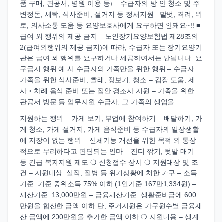
품 구매, 관공서, 병원 이용 등) – 수급자의 방 안 청소 및 주
변정돈, 세탁, 식사준비, 설거지 등 정서지원– 말벗, 격려, 위
로, 의사소통 도움 등 요양보호사에게 요구하면 안돼요~!! ■
급여 외 행위의 제공 금지 – 노인장기요양보험법 제28조의
2(급여외행위의 제공 금지)에 따라, 수급자 또는 장기요양기
관은 급여 외 행위를 요구하거나 제공하여서는 안됩니다. 요
구금지 행위 예 시 수급자의 가족만을 위한 행위 – 수급자
가족을 위한 식사준비, 빨래, 장보기, 청소 – 김장 도움, 제
사‧차례 음식 준비 또는 집안 경조사 지원 – 가족을 위한
관공서 방문 등 업무지원 수급자, 그 가족의 생업을
지원하는 행위 – 가게 보기, 부업에 참여하기 – 배달하기, 가
게 청소, 가게 설거지, 가게 음식준비 등 수급자의 일상생활
에 지장이 없는 행위 – 신체기능 개선을 위한 목적 외 통상
적으로 무리하다고 판단되는 안마 – 잔디 깎기, 텃밭 매기
등 긴급 복지지원 제도 ❍ 신청접수 상시 ❍ 지원대상 및 조
건 – 지원대상: 실직, 질병 등 위기상황에 처한 가구 – 소득
기준: 기준 중위소득 75% 이하 (1인기준 167만1,334원) –
재산기준: 13,000만원 – 금융재산기준: 생활준비금에 600
만원을 합산한 금액 이하 단, 주거지원은 가구원수별 금융재
산 금액에 200만원을 추가한 금액 이하 ❍ 지원내용 – 생계