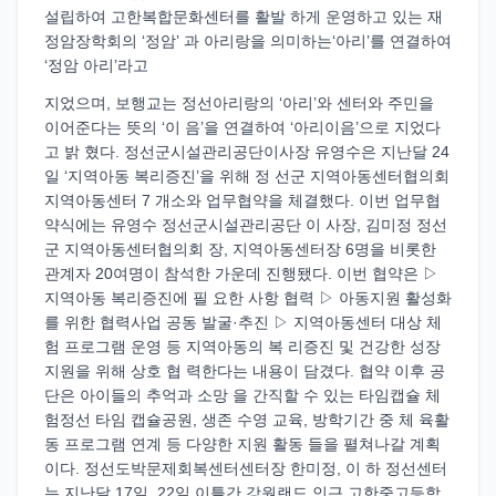
설립하여 고한복합문화센터를 활발 하게 운영하고 있는 재
정암장학회의 ‘정암’ 과 아리랑을 의미하는‘아리’를 연결하여
‘정암 아리’라고
지었으며, 보행교는 정선아리랑의 ‘아리’와 센터와 주민을
이어준다는 뜻의 ‘이 음’을 연결하여 ‘아리이음’으로 지었다
고 밝 혔다. 정선군시설관리공단이사장 유영수은 지난달 24
일 ‘지역아동 복리증진’을 위해 정 선군 지역아동센터협의회
지역아동센터 7 개소와 업무협약을 체결했다. 이번 업무협
약식에는 유영수 정선군시설관리공단 이 사장, 김미정 정선
군 지역아동센터협의회 장, 지역아동센터장 6명을 비롯한
관계자 20여명이 참석한 가운데 진행됐다. 이번 협약은 ▷
지역아동 복리증진에 필 요한 사항 협력 ▷ 아동지원 활성화
를 위한 협력사업 공동 발굴·추진 ▷ 지역아동센터 대상 체
험 프로그램 운영 등 지역아동의 복 리증진 및 건강한 성장
지원을 위해 상호 협 력한다는 내용이 담겼다. 협약 이후 공
단은 아이들의 추억과 소망 을 간직할 수 있는 타임캡슐 체
험정선 타임 캡슐공원, 생존 수영 교육, 방학기간 중 체 육활
동 프로그램 연계 등 다양한 지원 활동 들을 펼쳐나갈 계획
이다. 정선도박문제회복센터센터장 한미정, 이 하 정선센터
는 지난달 17일, 22일 이틀간 강원랜드 인근 고한중고등학