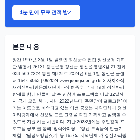
1분 만에 무료 견적 받기
본문 내용
창간 1997년 3월 1일 발행인 정선군수 편집 정선군청 기획
관 발행처 26131 정선군청 정선군 정선읍 봉양3길 21 전화
033-560-2224 통권 제328호 2024년 6월 1일 정선군 콜센
터 1544-9053 | 062024 www.jeongseon.go.kr 2 자치소식
재정선아리랑문화재단이사장 최종수 은 제 49회 정선아리
랑제를 함께 만들어 갈 주 민참여 프로그램을 이달 12일까
지 공개 모집 한다. 지난 2022년부터 ‘주민참여 프로그램’ 이
라는 이름으로 계속되고 있는 이번 공모는 지역단체가 정선
아리랑제에서 선보일 프로 그램을 직접 기획하고 실행할 수
있도록 지원 하는 사업이다. 지난 2023년에는 주민참여 프
로그램 공모 를 통해 ‘멍석아리랑’ , ‘정선 토속음식 만들기
체험’ , ‘남평토방집짓기’ 등 16개의 지역단체 가 정선아리랑