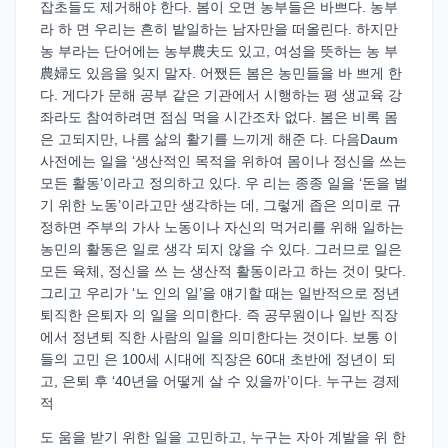
잡초들도 제거해야 한다. 봄이 오면 농부들은 바쁘다. 농부
라 하 면 우리는 흔히 밭일하는 남자만을 떠올린다. 하지만
농 부라는 단어에는 농부農夫도 있고, 여성을 뜻하는 농 부
農婦도 있음을 잊지 말자. 어쨌든 봄은 농민들을 바 쁘게 한
다. 게다가 문해 공부 같은 기관에서 시행하는 평 생교육 강
좌라도 참여하려면 점심 먹을 시간조차 없다. 봄은 비록 몸
은 고되지만, 나름 삶의 활기를 느끼게 해준 다. 다음Daum
사전에는 일을 ‘생산적인 목적을 위하여 몸이나 정신을 쓰는
모든 활동’이라고 정의하고 있다. 우 리는 종종 일을 ‘돈을 벌
기 위한 노동’이라고만 생각하는 데, 그렇게 좁은 의미로 규
정하면 주부의 가사 노동이나 자신의 먹거리를 위해 일하는
농민의 활동은 일로 생각 되지 않을 수 있다. 그러므로 일은
모든 육체, 정신을 쓰 는 생산적 활동이라고 하는 것이 맞다.
그리고 우리가 ‘노 인의 일’을 얘기할 때는 일반적으로 정년
퇴직한 은퇴자 의 일을 의미한다. 즉 공무원이나 일반 직장
에서 정년퇴 직한 사람의 일을 의미한다는 것이다. 보통 이
들의 고민 은 100세 시대에 직장은 60대 초반에 정년이 되
고, 은퇴 후 ‘40년을 어떻게 살 수 있을까’이다. 누구는 경제
적
도 움을 받기 위한 일을 고민하고, 누구는 자아 계발을 위 한