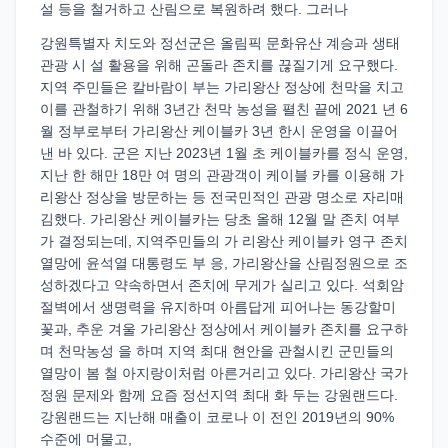
설 등을 철거하고 산림으로 복원하려 했다. 그러나
강원특별자 치도와 정선군은 올림픽 문화유산 계승과 생태
관광 시 설 활용을 위해 곤돌라 존치를 끊질기게 요구했다.
지역 주민들은 칼바람이 부는 가리왕산 정상에 천막을 치고
이를 관철하기 위해 3년간 천막 농성을 펼친 끝에 2021 년 6
월 정부로부터 가리왕산 케이블카 3년 한시 운영을 이끌어
낸 바 있다. 군은 지난 2023년 1월 초 케이블카를 정식 운영,
지난 한 해만 18만 여 명의 관광객이 케이블 카를 이용해 가
리왕산 정상을 방문하는 등 전국민적인 관광 명소로 자리매
김했다. 가리왕산 케이블카는 당초 올해 12월 말 존치 여부
가 결정되는데, 지역주민들의 가 리왕산 케이블카 영구 존치
열망에 윤석열 대통령도 부 응, 가리왕산을 산림정원으로 조
성하겠다고 약속하면서 존치에 무게가 실리고 있다. 석회암
절벽에서 생명력을 유지하며 아름답게 피어나는 동강할미
꽃과, 추운 겨울 가리왕산 정상에서 케이블카 존치를 요구하
며 천막농성 을 하며 지역 최대 현안을 관철시킨 군민들의
열망이 봄 철 아지랑이처럼 아른거리고 있다. 가리왕산 국가
정원 문제와 함께 요즘 정선지역 최대 화 두는 강원랜드다.
강원랜드는 지난해 매출이 코로나 이 전인 2019년의 90%
수준에 머물고,