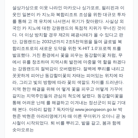
설상가상으로 이웃 나라인 마카오나 싱가포르, 필리핀과 이
웃인 일본이 카 지노와 복합리조트 조성을 위한 대규모 투자
를 통해 고 객 유치에 나서면서 위기가 찾아왔다. 사실상 외
국인 카 지노에 대한 강원랜드의 독점적 지위가 무너진 것이
다. 더 이상 방치할 경우 제2의 폐광사태가 올 수 있다고 판
단, 강원랜드는 2032년까지 2조5천억원을 들여 글로벌 복
합리조트로의 새로운 도약을 위한 ‘K-HIT 1.0’프로젝 트를
발표했다. 거친 환경에서 꽃을 피우는 동강할미꽃 처럼, 무
에서 유를 창조하며 지역사회 발전에 마중물 역 할을 하겠다
는 강원랜드의 절박감이 오버랩된다. 절벽에 뿌리를 내리고
꼿꼿하게 피어난 동강할미꽃의 자태는 피어있는 위치에 따
라, 그리고 빛의 방향에 따라 꽃의 색깔도 차이를 드러낸다.
지역 현안 해결을 위해 어 떻게 꽃을 피우고 어떻게 가꾸어
갈지는 지역주민들의 관심의 척도에 달렸다. 동강할미꽃을
통해 어려운 난제 를 해결하고 이겨내는 정선군이 되길 기대
해 본다. 아라리 칼럼 7 독자마당 www.jeongseon.go.kr 박
현준 박현준 아라리명예기자 때 이른 무더위가 오더니 곧 농
사철이 시작되었다. 퇴 비를 뿌리고, 밭을 갈고, 봄과 함께
솟아오르는