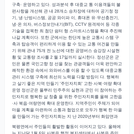
구축· 운영하고 있다. 성과분석 후 대중교 통 이용객들의 불
편사항을 개선해 관 내 28개소 승차장에 대하여 공기청 정
기, 냉·난방시스템, 공공 와이파 이, 휴대폰 유·무선충전기,
냉·온 의자, 버스정보안내기(BIT), CCTV 원격제어 등 각종
기술을 접목한 최 첨단 쉼터 형 스마트시스템을 확대 추진해
나갈 계획이다. 또한 군에서는 한단계 높은 교통시 스템 구
축과 탑승객이 편리하게 이용 할 수 있는 교통 여건을 만들
기 위해 관내 75개 전 노선에 대한 공영버스 승강장 시설현
황 및 교통량 조사를 2 월 17일까지 실시한다. 정선군은 군
민은 물론 국민고향 정 선을 찾는 관광객들이 더욱 편안하고
쾌적한 환경 속에서 와와버스를 이용 할 수 있도록 대중교통
관리 시스템 구축에 최선의 노력을 다할 방침이 다. 행복하
고 살기 좋은 지역 만들기 '주민자치회' 고한·사북·여량 확대
운영 정선군은 풀뿌리 민주주의 실현과 군민 이 참여하는 주
민자치로 행복한 삶 창출 을 위한 주민자치회를 올해 고한읍
·사 북읍·여량면에 확대 운영한다. 지역주민이 주체가 되어
마을 계획을 마련하여 소통과 협업으로 모두가 행복 한 마을
을 만들어 가는 주민자치회는 지 난 2020년부터 화암면과
북평면에서 주민들의 활발한 활동이 이어지고 있다. 올해에
는 지난달 1월 6일 사북읍 행정 복지센터에서 사북읍 주민