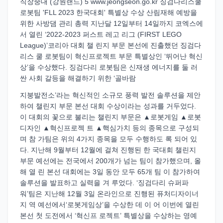
직장중대 (강원랜드) 5 www.jeongseon.go.kr 징검다리스쿨
로봇팀 'FLL 2023 한국대회' 특별상 수상 산림재해 예방을
위한 사방댐 관리 총력 지난달 12일부터 14일까지 코엑스에
서 열린 ‘2022-2023 퍼스트 레고 리그 (FIRST LEGO
League)’코리아 대회 챌 린지 부문 본선에 진출했던 징검다
리스 쿨 로봇팀이 혁신프로젝트 부문 특별상인 ‘뛰어난 혁신
상’을 수상했다. 징검다리 로봇팀은 신재생 에너지를 둘 러
싼 사회 갈등을 해결하기 위한 ‘골바람
지붕발전소’라는 혁신적인 소규모 풍력 발전 솔루션을 제안
하여 챌린지 부문 본선 대회 수상이라는 성과를 거두었다.
이 대회의 꽃으로 불리는 챌린지 부문은 ▲로봇게임 ▲로봇
디자인 ▲혁신프로젝 트 ▲핵심가치 등의 종목으로 구성되
며 참 가팀은 위의 4가지 종목을 모두 수행하도 록 되어 있
다. 지난해 9월부터 12월에 걸쳐 진행된 한 국대회 챌린지
부문 예선에는 전국에서 200개가 넘는 팀이 참가했으며, 올
해 열 린 본선 대회에는 3일 동안 모두 65개 팀 이 참가하여
솔루션을 발표하고 실력을 겨 루었다. ‘징검다리 슈퍼파
워’팀은 지난해 12월 3일 온라인으로 진행된 퓨처디자이너
지 역 예선에서‘로봇게임상’을 수상한 데 이 어 이번에 열린
본선 첫 도전에서 ‘혁신프 로젝트’ 특별상을 수상하는 영예