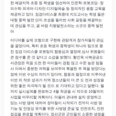
한 폐광지역 초중 등 학생을 엄선하여 인문학·로봇코딩· 창
의수학·외국어·디자인·디지털예술 등 창의적인 융합 교육을
제공하고 있다. 징검다리스쿨 최중대 지도교사는 학생 들은
대형 풍력 발전 단지 조성을 둘러싼 사회 갈등을 해결하는
데 관심을 두고, 골 바람 지붕발전소라는 소규모 풍력 발전
아
이디어를 실제 모형으로 구현해 관람객과 참가자들의 관심
을 끌었다며, 특히 초등 학생과 중학생이 하나의 팀으로 뭉
친 징검 다리스쿨 로봇팀의 협동심과 열정에 심사 위원들이
큰 점수를 준 것 같다고 소감을 밝혔다. 황인욱 사북공공도
서관장은 처음 도전 한 아이들이 경험 많고 수준 높은 팀들
사 이에서 충분한 저력을 보여주며 특별한 주 목을 받았다는
점에 이번 수상의 의미가 있다며, 협동과 열정으로 이루어낸
이번 의 작은 성과가 지역 청소년들의 더 큰 도 전과 성장을
위한 좋은 자극제가 될 것으 로 기대하고 있다고 말했다. 월
까지 실시설계를 완료하고 4월 착공을 시 작으로 10월까지
사업을 마무리할 계획이다. 아울러 관내에 설치·운영하고
있는 사방 댐에 대하여 장마철이 시작되기 전까지 사방 댐
기능 및 안정성 유지를 위한 사방댐 준설 및 안전조치, 안전
점검을 완료할 계획이다. 정선군은 군민들의 소중한 생명을