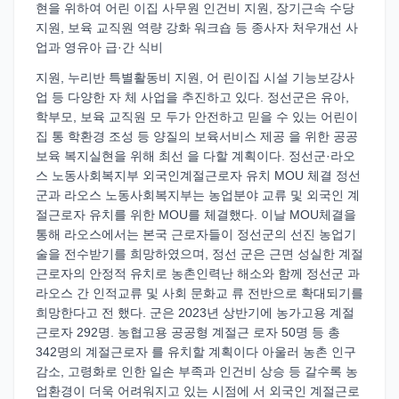
현을 위하여 어린 이집 사무원 인건비 지원, 장기근속 수당
지원, 보육 교직원 역량 강화 워크숍 등 종사자 처우개선 사
업과 영유아 급·간 식비
지원, 누리반 특별활동비 지원, 어 린이집 시설 기능보강사
업 등 다양한 자 체 사업을 추진하고 있다. 정선군은 유아,
학부모, 보육 교직원 모 두가 안전하고 믿을 수 있는 어린이
집 통 학환경 조성 등 양질의 보육서비스 제공 을 위한 공공
보육 복지실현을 위해 최선 을 다할 계획이다. 정선군·라오
스 노동사회복지부 외국인계절근로자 유치 MOU 체결 정선
군과 라오스 노동사회복지부는 농업분야 교류 및 외국인 계
절근로자 유치를 위한 MOU를 체결했다. 이날 MOU체결을
통해 라오스에서는 본국 근로자들이 정선군의 선진 농업기
술을 전수받기를 희망하였으며, 정선 군은 근면 성실한 계절
근로자의 안정적 유치로 농촌인력난 해소와 함께 정선군 과
라오스 간 인적교류 및 사회 문화교 류 전반으로 확대되기를
희망한다고 전 했다. 군은 2023년 상반기에 농가고용 계절
근로자 292명. 농협고용 공공형 계절근 로자 50명 등 총
342명의 계절근로자 를 유치할 계획이다 아울러 농촌 인구
감소, 고령화로 인한 일손 부족과 인건비 상승 등 갈수록 농
업환경이 더욱 어려워지고 있는 시점에 서 외국인 계절근로