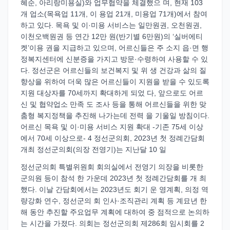
혜순, 아리랑미용실)와 업무협약을 체결했으 며, 현재 103
개 업소(목욕업 11개, 이 용업 21개, 미용업 71개)에서 참여
하고 있다. 목욕 및 이·미용 서비스는 일만원권, 오천원권,
이천오백원권 등 연간 12만 원(반기별 6만원)의 ‘실버에티
켓’이용 권을 지급하고 있으며, 어르신들은 주 소지 읍·면 행
정복지센터에 신분증을 가지고 방문·수령하여 사용할 수 있
다. 정선군은 어르신들의 보건복지 및 위 생 건강과 삶의 질
향상을 위하여 더욱 많은 어르신들이 지원을 받을 수 있도록
지원 대상자를 70세까지 확대하게 되었 다, 앞으로도 어르
신 및 협약업소 만족 도 조사 등을 통해 어르신들을 위한 맞
춤형 복지정책을 추진해 나가는데 전력 을 기울일 방침이다.
어르신 목욕 및 이·미용 서비스 지원 확대 -기존 75세 이상
에서 70세 이상으로- 4 정선군의회, 2023년 첫 정례간담회
개최 정선군의회(의장 전영기)는 지난달 10 일
정선군의회 특별위원회 회의실에서 전영기 의장을 비롯한
군의원 등이 참석 한 가운데 2023년 첫 정례간담회를 개 최
했다. 이날 간담회에서는 2023년도 회기 운 영계획, 의정 역
량강화 연수, 정선군의 회 인사·조직관리 계획 등 계묘년 한
해 동안 추진할 주요업무 계획에 대하여 중 점적으로 논의하
는 시간을 가졌다. 의회는 정선군의회 제286회 임시회를 2