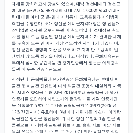
태세를 강화하고자 창설되 었으며, 태백·정선대대와 정선군
예 비군 읍·면대의 중간지휘 제대로서, 1,000여 명의 예비전
력에 대한 예비 군 읍·면대 지휘통제, 교육훈련과 지역방위
작전을 수행한다. 초대 정선군 예비군지역대장은 정 선읍대
장이었던 전제완 군무사무관 이 취임하였다. 전대장은 취임
사를 통해 오늘 창설된 정선군 예비군지역 대가 완벽한 체계
를 구축해 모든 면 에서 가장 선도적인 지역대가 되겠다 며,
정선 군민의 생명과 재산을 보호 하고 지역 안보 공백이 발
생하지 않 도록 최선을 다하겠다고 다짐했다. 문화체육관광
부에서 실시한 공립박물 관 평가인증에서 정선군 아리랑박
물관 이 우수 인증기관으로
선정됐다. 공립박물관 평가인증은 문화체육관광 부에서 박
물관 및 미술관 진흥법에 따라 박물관 운영의 내실화와 대국
민 서비스 향상을 위해 지난 2016년부터 공립박물 관 평가
인증제를 도입하여 서면조사와 현장평가를 거쳐 인증기관
을 선정하고 있다. 우수인증 공립박물관은 3년간(2025 년
12월31일까지) 유효하며, 3년마다 재평가를 거친다. 아리랑
박물관은 정선군 정선읍에 위 치한 정선 유일의 1종 전문 박
물관으로, 아리랑과 관련된 향토 자료, 음원 자료, 예술 자료
등의 유물을 수집·보존·연 구·전시하기 위한 목적으로 설립·