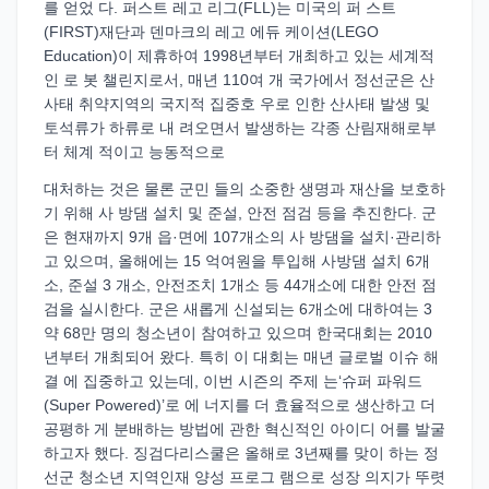
를 얻었 다. 퍼스트 레고 리그(FLL)는 미국의 퍼 스트
(FIRST)재단과 덴마크의 레고 에듀 케이션(LEGO
Education)이 제휴하여 1998년부터 개최하고 있는 세계적
인 로 봇 챌린지로서, 매년 110여 개 국가에서 정선군은 산
사태 취약지역의 국지적 집중호 우로 인한 산사태 발생 및
토석류가 하류로 내 려오면서 발생하는 각종 산림재해로부
터 체계 적이고 능동적으로
대처하는 것은 물론 군민 들의 소중한 생명과 재산을 보호하
기 위해 사 방댐 설치 및 준설, 안전 점검 등을 추진한다. 군
은 현재까지 9개 읍·면에 107개소의 사 방댐을 설치·관리하
고 있으며, 올해에는 15 억여원을 투입해 사방댐 설치 6개
소, 준설 3 개소, 안전조치 1개소 등 44개소에 대한 안전 점
검을 실시한다. 군은 새롭게 신설되는 6개소에 대하여는 3
약 68만 명의 청소년이 참여하고 있으며 한국대회는 2010
년부터 개최되어 왔다. 특히 이 대회는 매년 글로벌 이슈 해
결 에 집중하고 있는데, 이번 시즌의 주제 는‘슈퍼 파워드
(Super Powered)’로 에 너지를 더 효율적으로 생산하고 더
공평하 게 분배하는 방법에 관한 혁신적인 아이디 어를 발굴
하고자 했다. 징검다리스쿨은 올해로 3년째를 맞이 하는 정
선군 청소년 지역인재 양성 프로그 램으로 성장 의지가 뚜렷