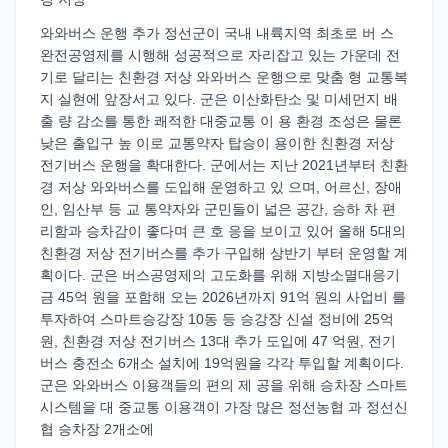
와와버스 운행 추가 정선군이 국내 내륙지역 최초로 버 스
완전공영제를 시행해 성공적으로 자리잡고 있는 가운데 전
기로 달리는 친환경 저상 와와버스 운행으로 맞춤 형 교통복
지 실현에 앞장서고 있다. 군은 이산화탄소 및 미세먼지 배
출 량 감소를 통한 쾌적한 대중교통 이 용 환경 조성은 물론
낮은 출입구 높 이로 교통약자 탑승이 용이한 친환경 저상
전기버스 운행을 확대한다. 군에서는 지난 2021년부터 친환
경 저상 와와버스를 도입해 운영하고 있 으며, 어르신, 장애
인, 임산부 등 교 통약자와 군민들이 넓은 공간, 승하 차 편
리함과 승차감이 좋다며 큰 호 응을 보이고 있어 올해 5대의
친환경 저상 전기버스를 추가 구입해 상반기 부터 운영할 계
획이다. 군은 버스공영제의 고도화를 위해 지방소멸대응기
금 45억 원을 포함해 오는 2026년까지 91억 원의 사업비 를
투자하여 스마트승강장 10동 등 승강장 신설 정비에 25억
원, 친환경 저상 전기버스 13대 추가 도입에 47 억원, 전기
버스 충전소 6개소 설치에 19억원을 각각 투입할 계획이다.
군은 와와버스 이용객들의 편의 제 공을 위해 승차장 스마트
시스템을 대 중교통 이용객이 가장 많은 정선농협 과 정선신
협 승차장 2개소에