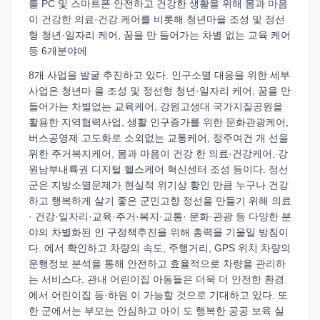
를 PC 및 스마트폰 안전하고 건강한 생활을 위해 몸과 마음
이 건강한 의료·건강 케어를 비롯해 청년마을 조성 및 정선
형 청년·일자리 케어, 꿈을 만 들어가는 차별 없는 교육 케어
등 6개분야에
8개 사업을 발굴 추진하고 있다. 인구소멸 대응을 위한 세부
사업은 청년마 을 조성 및 정선형 청년·일자리 케어, 꿈을 만
들어가는 차별없는 교육케어, 강원고생대 국가지질공원을
활용한 지역협력사업, 생활 인구증가를 위한 문화관광케어,
버스공영제 고도화로 소외없는 교통케어, 정주여건 개 선을
위한 주거복지케어, 몸과 마음이 건강 한 의료·건강케어, 강
원남부내륙권 디지털 헬스케어 혁신센터 조성 등이다. 정선
군은 지방소멸문제가 현실적 위기상 황인 만큼 누구나 건강
하고 행복하게 살기 좋은 군민고향 정선을 만들기 위해 의료
· 건강·일자리·교육·주거·복지·교통· 문화·관광 등 다양한 분
야의 차별화된 인 구정책추진을 위해 총력을 기울일 방침이
다. 에서 확인하고 차량의 속도, 주행거리, GPS 위치 차량의
운행정보 분석을 통해 안전하고 효율적으로 차량을 관리하
는 서비스다. 관내 어린이집 아동들은 더욱 더 안전한 환경
에서 어린이집 등·하원 이 가능할 것으로 기대하고 있다. 또
한 군에서는 부모는 안심하고 아이 도 행복한 공공 보육 실