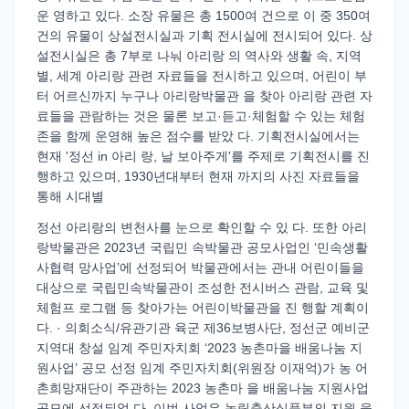
운 영하고 있다. 소장 유물은 총 1500여 건으로 이 중 350여
건의 유물이 상설전시실과 기획 전시실에 전시되어 있다. 상
설전시실은 총 7부로 나눠 아리랑 의 역사와 생활 속, 지역
별, 세계 아리랑 관련 자료들을 전시하고 있으며, 어린이 부
터 어르신까지 누구나 아리랑박물관 을 찾아 아리랑 관련 자
료들을 관람하는 것은 물론 보고·듣고·체험할 수 있는 체험
존을 함께 운영해 높은 점수를 받았 다. 기획전시실에서는
현재 '정선 in 아리 랑, 날 보아주게'를 주제로 기획전시를 진
행하고 있으며, 1930년대부터 현재 까지의 사진 자료들을
통해 시대별
정선 아리랑의 변천사를 눈으로 확인할 수 있 다. 또한 아리
랑박물관은 2023년 국립민 속박물관 공모사업인 ‘민속생활
사협력 망사업’에 선정되어 박물관에서는 관내 어린이들을
대상으로 국립민속박물관이 조성한 전시버스 관람, 교육 및
체험프 로그램 등 찾아가는 어린이박물관을 진 행할 계획이
다. · 의회소식/유관기관 육군 제36보병사단, 정선군 예비군
지역대 창설 임계 주민자치회 ‘2023 농촌마을 배움나눔 지
원사업’ 공모 선정 임계 주민자치회(위원장 이재억)가 농 어
촌희망재단이 주관하는 2023 농촌마 을 배움나눔 지원사업
공모에 선정되었 다. 이번 사업은 농림축산식품부의 지원 을