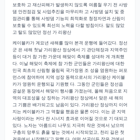
보호하 고 재산피해가 발생하지 않도록 여름철 우기 전 사방
댐 안전점검 및 사업추진을 마무리하 고 사방댐 설치 및 중
점관리를 통해 사방댐 기능의 최적화로 청정자연과 산림이
보호될 수 있도록 최선의 노력을 다할 방침이다. 말도 많았
고 탈도 많았던 정선 가 리왕산
케이블카가 계묘년 새해를 많아 본격 운행에 들어갔다. 정선
군 은 새해 첫날 가리왕산 정상에서 기 관단체장과 지역주민
등이 대거 참 가한 가운데 해맞이 축제를 성대하 게 개최했
다. 이날 해맞이 축제에 참 가한 군민들은 가리왕산에 대한
민국 최초의 산림형 올림픽 국가정원 조 성을 염원하는 퍼포
먼스에 참여하며 지역 성장 동력으로서의 가리왕산 케이블
카가 영원히 운행되길 기원했 다. 그동안 군민들은 정선읍
공설운 동장에서 해맞이 행사를 가졌는데, 올해 처음으로 지
역의 대표성을 상 징하는 가리왕산 정상에서 맞은 새 해의
그 기쁨은 배가되고도 남음이 있다. 가리왕산 정상까지 이어
지는 케이블카가 그 역할을 했음은 물론 이다. 이는 곧 지역
사랑이라는 커다 란 시너지 효과로 이어질 것으로 기 대되고
있다. 노자는 ‘아름드리 나무도 지극히 작은 것에서 났으며
구층의 망루도 흙을 쌓는 것에서 시작되었고, 천리 길은 첫
걸음에서 시작됐다’고 말했 다. 어떤 성공이든 작은 것에서