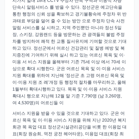
시가지 일대 18대 CCTV 주정차 단속 구역과 이동식 차량
단속시 알림서비스 를 받을 수 있다. 정선군은 예고단속을
통한 행정의 신뢰 성을 확보하고 경기불황속에 주정차 위 반
과태료 부담을 덜어 줄 수 있는 방안 으로 주정차 단속 사전
알림 서비스를 실 시하고, 지역 주민뿐만 아니라 정선 5일
장, 스키장, 강원랜드 등을 방문하는 관 광객들의 불법 주정
차를 방지하여 쾌적 한 교통 질서유지에 기여할 것으로 기대
하고 있다. 정선군에서 어르신 건강관리 및 질병 예방 및 복
지증진에 기여하기 위해 실시 하고 있는 어르신 목욕 및 이·
미용 서 비스 지원을 올해부터 기존 75세 이상 에서 70세 이
상으로 확대 시행한다. 군은 어르신 목욕 및 이·미용 서비스
지원 확대를 위하여 지난해 ‘정선군 초 고령 어르신 목욕 및
이·미용 지원 조 례’개정 등 행정적 절차를 마무리하고, 올해
1월부터 확대시행하고 있다. 목욕 및 이·미용 서비스 지원
확대시 행으로 지난해 12월 말 기준 7,790명 (남 3,260명,
여 4,530명)의 어르신들 이
서비스 지원을 받을 수 있을 것으로 기대하고 있다. 군은 어
르신 목욕 및 이·미용 서비스 지원을 위해 지난 2020년 복지
회관 목 욕업 대표 정선군시설관리공단을 비롯 한 이용업 대
표(회장 원승희, 역전 궁전 헤어타운), 미용업 대표(회장 최