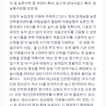
자 및 농촌인력 중 개센터 확대, 농기계 임대사업소 확대, 영
농봉사은행 운영 등
안정적 농업경영 지원에 주력하고 있다. 현재 임계농협 농촌
인력중개센터를 여량농협과 협업해 여량농협에 농촌인 력
중개센터 1개소를 추가로 설치·운 영할 계획이며, 그동안 지
속적인 농작 업이 없어 외국인 계절근로자를 고용할 수 없었
던 농가들을 위해 여량농협이 계절근로자를 고용하여 농가
신청을 받 아 필요한 시기에 인원을 지원하는 『공 공형 계
절근로자 사업』을 신규로 추진 한다. 또한 올해 기관·단체
및 자원봉사자 등 1,500여 명의 인력을 지원하는 영 농봉사
은행을 운영할 계획이며, 매년 큰 폭으로 증가하고 있는 농
업기계 임 대 수요에 대응하고 농작업의 효율적인 지원 및
농업 생산성 향상을 위해 농업 기계 임대사업소 화암분소 신
설사업을 2023년 상반기까지 마무리하고 운영에 들어갈 계
획이다. · 자치군정 2022 재난대응 안전한국훈련 ‘우수기관’
선정 정선군이 작년 11월 전국적으로 실시 한‘2022년 재난
대응 안전한국훈련’ 평가에서 강원도‘우수기관’으로 선정 됐
다. 군은 재난안전대책본부를 비롯한 13 개 협업부서, 정선
경찰서, 정선소방서, 정선병원, 자원봉사센터, KT, 한전, 가
스 등 유관기관 등과 함께 실질적이 고 체계적인 협업체계