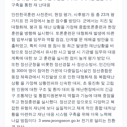
구축을 통한 재 난대응
안전한국훈련 사전준비, 현장 평가, 사후평가 등 총 23개 평
가지표 전 과정에서 높은 점수를 받았다. 군에서는 지진 및
대형화재, 붕괴 등 재난 상황을 가정해 종합토론훈련과 현장
훈련을 병행해 실시했다. 토론훈련은 대형화재 발생에 따른
협 업부서별 임무와 역할 점검, 단계별 문 제해결 방안을 도
출하였고, 특히 이태 원 참사 등 최근 발생한 재난상황을 바
탕으로 정선군에서 유사한 사고 발생 시 기관별 임무와 대응
계획에 대한 보 고 훈련을 실시한 점이 높게 평가 받았 다.
또한 정선군청을 비롯한 정선경찰 서·정선소방서, 민간단체
등 300여 명이 참여한 가운데 다중밀집시설인 정선종합운
동장 체육관에서 지진발생 으로 인한 대형화재 등 복합재난
상황 을 가정해 상황전파와 신속한 대피, 초 동진화 및 고립
된 인원에 대한 구조 및 환자 대피 등 재난현장에서의 긴급
구 조통제단 및 통합지원본부의 역할과 기능에 대해 중점을
두고 현장훈련을 실시했다. 정선군은 앞으로도 다양하고 복
잡한 유형의 재난에 보다 실질적이고 체계 적인 종합 대처상
황을 마련하고 재난 대응 시스템 구축을 위해 더욱 노력해
나갈 방침이다. 3 www.jeongseon.go.kr 전기로 달리는 친환
경 저상