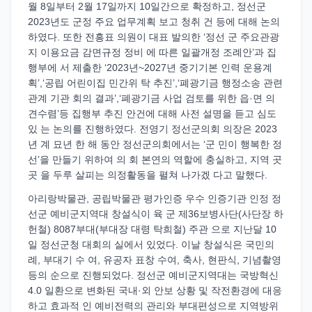
월 8일부터 2월 17일까지 10일간으로 확정하고, 정선군
2023년도 군정 주요 업무계획 보고 청취 건 등에 대해 논의
하였다. 또한 전흥표 의원이 대표 발의한 ‘정선 군 주요관광
지 이용요금 감면규정 정비 에 따른 일괄개정 조례안’과 집
행부에 서 제출한 ‘2023년~2027년 중기기본 인력 운용계
획’,‘공립 어린이집 민간위 탁 추진’,‘폐광기금 행정소송 관련
관계 기관 회의 결과’,‘폐광기금 사업 검토를 위한 읍·면 의
견수렴’등 집행부 추진 안건에 대해 사전 설명을 듣고 심도
있 는 논의를 진행하였다. 전영기 정선군의회 의장은 2023
년 계 묘년 한 해 동안 정선군의회에서는 ‘군 민이 행복한 정
선’을 만들기 위하여 의 회 본연의 역할에 충실하고, 지역 곳
곳 을 두루 살피는 의정활동을 펼쳐 나가겠 다고 말했다.
아리랑박물관, 공립박물관 평가인증 우수 인증기관 인정 정
선군 예비군지역대 창설식이 육 군 제36보병사단(사단장 하
헌철) 8087부대(부대장 대령 탁희철) 주관 으로 지난달 10
일 정선군청 대회의 실에서 있었다. 이날 창설식은 국민의
례, 부대기 수 여, 유공자 표창 수여, 축사, 현판식, 기념촬영
등의 순으로 진행되었다. 정선군 예비군지역대는 국방혁신
4.0 일환으로 변화된 국내·외 안보 상황 및 작전환경에 대응
하고 효과적 인 예비전력의 관리와 부대편성으로 지역방위