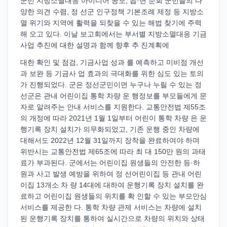
군민 지방소멸대응 아이디어 공모, 읍·면 순회 군민들의 다
양한 의견 수렴, 정 선군 인구정책 기본조례 제정 등 지방소
멸 위기와 지역에 활력을 되찾을 수 있는 해법 찾기에 주력
해 오고 있다. 이날 보고회에서는 부서별 지방소멸대응 기금
사업 추진에 대한 설명과 함께 향후 추 진계획에
대한 확인 및 점검, 기금사업 성과 를 예측하고 미비점 개선
과 보완 등 기금사 업 효과의 극대화를 위한 심도 있는 토의
가 진행되었다. 군은 정선군민이면 누구나 누릴 수 있는 정
선군은 관내 어린이집 통학 차량 운 행정보를 부모들에게 문
자로 알려주는 안내 서비스를 지원한다. 교통안전법 제55조
의 개정에 따라 2021년 1월 1일부터 어린이 통학 차량 은 운
행기록 장치 설치가 의무화되었고, 기존 운행 중인 차량에
대해서도 2022년 12월 31일까지 장착을 완료하여야 하며
위반시는 교통안전법 제65조에 따라 최 대 150만 원의 과태
료가 부과된다. 군에서는 어린이집 원생들의 안전한 등·하
원과 사고 발생 예방을 위하여 정 선어린이집 등 관내 어린
이집 13개소 차 량 14대에 대하여 운행기록 장치 설치를 완
료하고 어린이집 원생들의 위치를 확 인할 수 있는 부모안심
서비스를 제공한 다. 통학 차량 관제 서비스는 차량에 설치
된 운행기록 장치를 통하여 실시간으로 차량의 위치와 상태