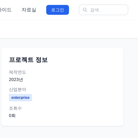
가이드
자료실
로그인
프로젝트 정보
제작연도
2023
년
산업분야
enterprise
조회수
0
회