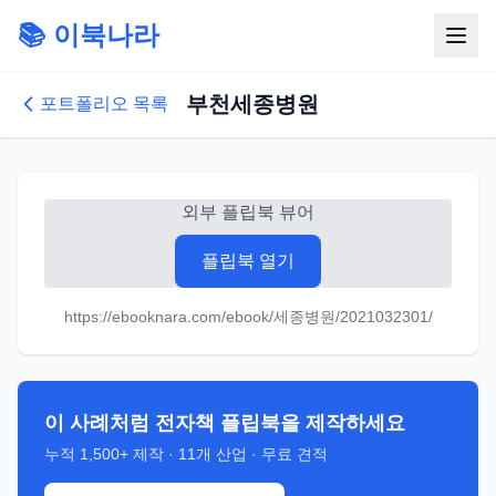
📚 이북나라
부천세종병원
포트폴리오 목록
외부 플립북 뷰어
플립북 열기
https://ebooknara.com/ebook/세종병원/2021032301/
이 사례처럼 전자책 플립북을 제작하세요
누적
1,500+
제작 ·
11
개 산업 · 무료 견적