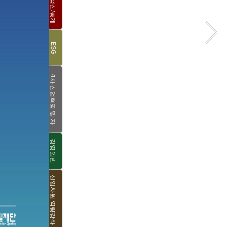
품질/생산/통계
ESG
4
차
산
혁
명
및
자
과
업
격
정
경영일반
신입사원 역량강화